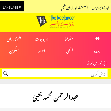
ایڈیٹر: ابوالمیزان
اسسٹنٹ ایڈیٹر: ابن کلیم
LANGUAGE ⊽
منظرنما
زمرہ جات
قلم کارواں
روبرو
چٹھی
اخبار
میگزین
ایڈیٹوریل بورڈ
عبدالرحمن محمد یحییٰ