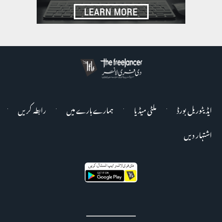
ایڈیٹوریل بورڈ
ملٹی میڈیا
ہمارے بارے میں
رابطہ کریں
اشتہار دیں