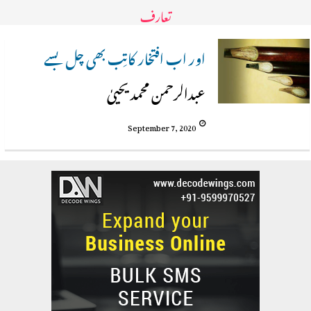
تعارف
اور اب افتخار کاتِب بھی چل بسے
عبدالرحمن محمد یحییٰ
September 7, 2020