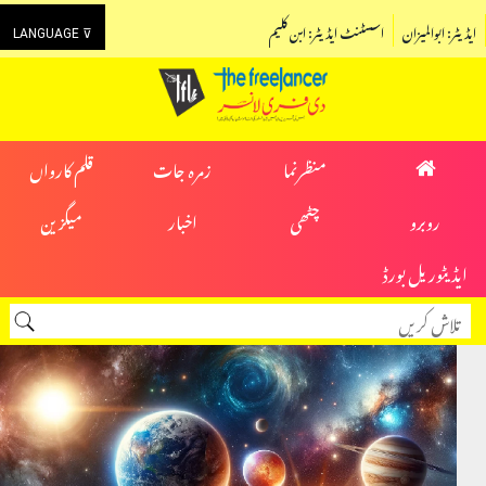
ایڈیٹر: ابوالمیزان
اسسٹنٹ ایڈیٹر: ابن کلیم
LANGUAGE ⊽
منظرنما
زمرہ جات
قلم کارواں
روبرو
چٹھی
اخبار
میگزین
ایڈیٹوریل بورڈ