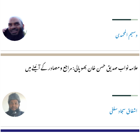
وسیم المحمدی
علامہ نواب صدیق حسن خان بھوپالی: مراجع ومصادر کے آئینے میں
اشفاق سجاد سلفی