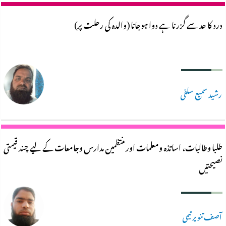
درد کا حد سے گزرنا ہے دوا ہوجانا (والدہ کی رحلت پر)
رشید سمیع سلفی
طلبا وطالبات، اساتذہ ومعلمات اور منتظمین مدارس وجامعات کے لیے چند قیمتی
نصیحتیں
آصف تنویر تیمی