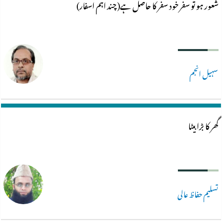
شعور ہو تو سفر خود سفر کا حاصل ہے(چند اہم اسفار)
سہیل انجم
گھر کا بڑا بیٹا
تسلیم حفاظ عالی