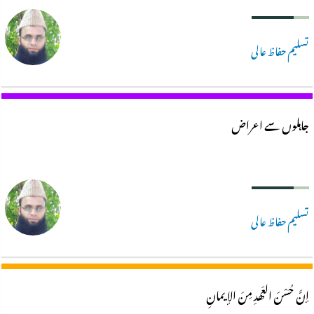
تسلیم حفاظ عالی
جاہلوں سے اعراض
تسلیم حفاظ عالی
إنَّ حُسْنَ العَھدِ مِنَ الإیمانِ