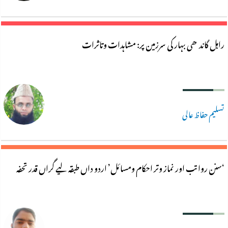
راہل گاندھی بہار کی سرزمین پر: مشاہدات وتاثرات
تسلیم حفاظ عالی
‘سنن رواتب اور نماز وتر احکام ومسائل’ اردو داں طبقہ لیے گراں قدر تحفہ