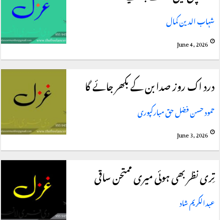
شہاب الدین کمال
June 4, 2026
درد اک روز صدا بن کے بکھر جائے گا
حمود حسن فضل حق مبارکپوری
June 3, 2026
تِری نظر بھی ہوئی میری ممتحن ساقی
عبدالکریم شاد