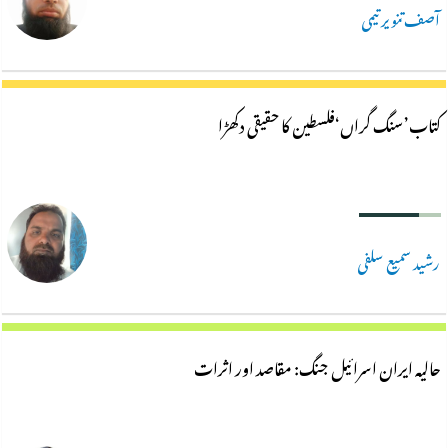
آصف تنویر تیمی
کتاب’سنگ گراں‘فلسطین کا حقیقی دکھڑا
رشید سمیع سلفی
حالیہ ایران اسرائیل جنگ: مقاصد اور اثرات