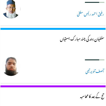
رفیق احمد رئیس سلفی
سلفیان ہند کی چند مبارک ہستیاں
آصف تنویر تیمی
حج کے بعد کا محاسبہ