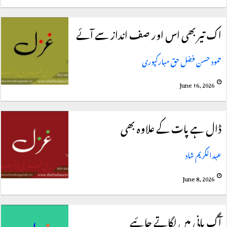
اک تیر بھی اس اور صف انداز سے آئے
حمود حسن فضل حق مبارکپوری
June 16, 2026
ڈال ہے پات کے علاوہ بھی
عبدالکریم شاد
June 8, 2026
آگ پانی میں لگاتے جائیے