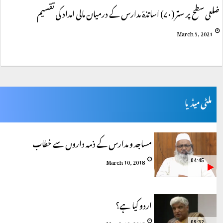
ضلعی سطح پر ستر (۷۰) اساتذۂ مدارس کے درمیان مالی امداد کی تقسیم
March 5, 2021
ملٹی میڈیا
مساجد و مدارس کے ذمہ داروں سے خطاب
March 10, 2018
04:45
اردو کیا ہے؟
March 10, 2018
09:32