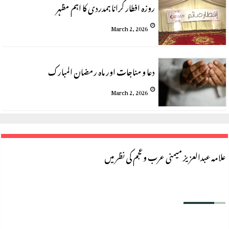
روزه افطار كرانا ہمدردى كا اہم مظہر
March 2, 2026
دعا و مناجات اور ماہ رمضان المبارک
March 2, 2026
علامہ عبدالعزیز میمنی عرب وعجم کی نظر میں