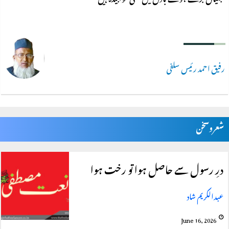
رفیق احمد رئیس سلفی
شعروسخن
درِ رسول سے حاصل ہوا تو رخت ہوا
عبدالکریم شاد
June 16, 2026