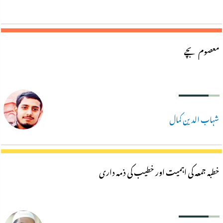
معصوم بچے
شہاب الدین کمال
خطبہ جمعہ کی اہمیت اور خطیب کی ذمہ داری