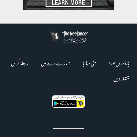
ایڈیٹوریل بورڈ
ملٹی میڈیا
ہمارے بارے میں
رابطہ کریں
اشتہار دیں