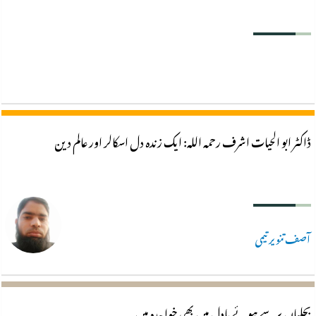
ڈاکٹر ابو الحیات اشرف ‍‌رحمہ اللہ: ایک زندہ دل اسکالر اور عالم دین
آصف تنویر تیمی
بجلیاں برسے ہوئے بادل میں بھی خوابیدہ ہیں