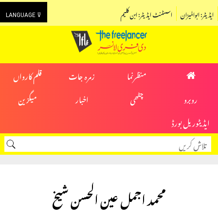
ایڈیٹر: ابوالمیزان
اسسٹنٹ ایڈیٹر: ابن کلیم
LANGUAGE ⊽
منظرنما
زمرہ جات
قلم کارواں
روبرو
چٹھی
اخبار
میگزین
ایڈیٹوریل بورڈ
محمد اجمل عین الحسن شیخ