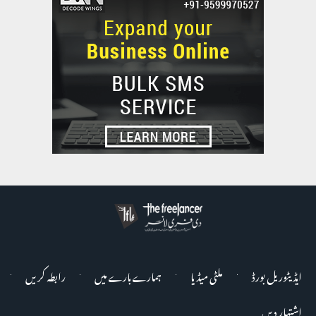
ایڈیٹوریل بورڈ
ملٹی میڈیا
ہمارے بارے میں
رابطہ کریں
اشتہار دیں