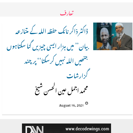
تعارف
ڈاکٹر ذاکر نائک حفظہ اللہ کے متنازعہ
بیان’’ میں ہزار ایسی چیزیں گنا سکتاہوں
جنھیں اللہ نہیں کرسکتا‘‘ پر چند
گزارشات
محمد اجمل عین الحسن شیخ
August 16, 2021