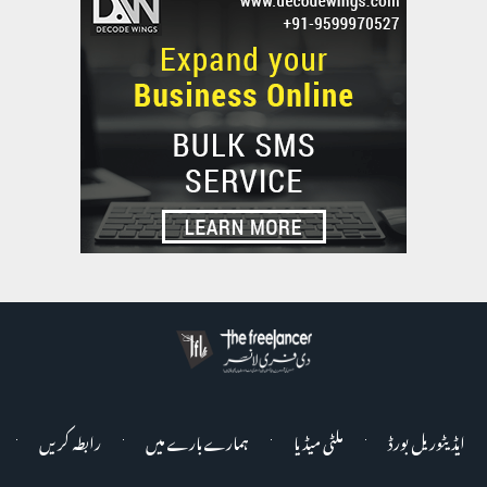
ایڈیٹوریل بورڈ
ملٹی میڈیا
ہمارے بارے میں
رابطہ کریں