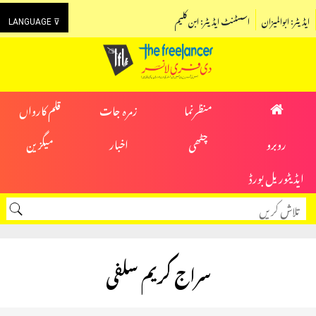
ایڈیٹر: ابوالمیزان
اسسٹنٹ ایڈیٹر: ابن کلیم
LANGUAGE ⊽
منظرنما
زمرہ جات
قلم کارواں
روبرو
چٹھی
اخبار
میگزین
ایڈیٹوریل بورڈ
سراج کریم سلفی