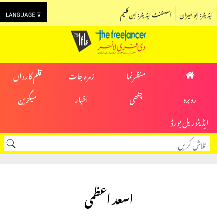
ایڈیٹر: ابوالمیزان
اسسٹنٹ ایڈیٹر: ابن کلیم
LANGUAGE ⊽
منظرنما
زمرہ جات
قلم کارواں
روبرو
چٹھی
اخبار
میگزین
ایڈیٹوریل بورڈ
اسعد اعظمی