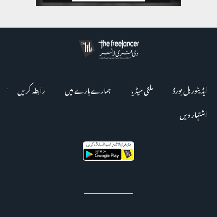
ایڈیٹوریل بورڈ
ملٹی میڈیا
ہمارے بارے میں
رابطہ کریں
اشتہار دیں