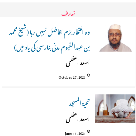
تعارف
وہ افتخار بزم افاضل نہیں رہا (شیخ محمد
بن عبدالقیوم مدنی بنارسی کی یاد میں)
اسعد اعظمی
October 27, 2023
تحیۃ المسجد
اسعد اعظمی
June 11, 2021