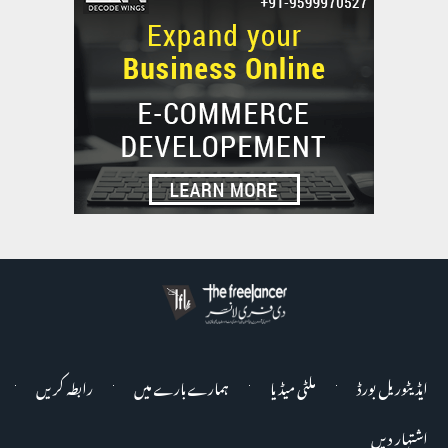
ایڈیٹوریل بورڈ
ملٹی میڈیا
ہمارے بارے میں
رابطہ کریں
اشتہار دیں