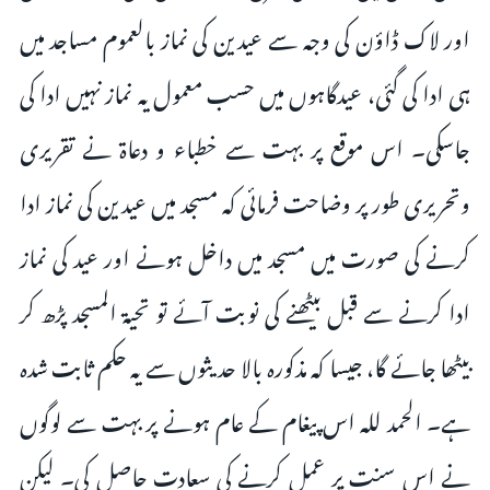
اور لاک ڈاؤن کی وجہ سے عیدین کی نماز بالعموم مساجد میں
ہی ادا کی گئی، عیدگاہوں میں حسب معمول یہ نماز نہیں ادا کی
جاسکی۔ اس موقع پر بہت سے خطباء و دعاۃ نے تقریری
وتحریری طور پر وضاحت فرمائی کہ مسجد میں عیدین کی نماز ادا
کرنے کی صورت میں مسجد میں داخل ہونے اور عید کی نماز
ادا کرنے سے قبل بیٹھنے کی نوبت آئے تو تحیۃ المسجد پڑھ کر
بیٹھا جائے گا، جیسا کہ مذکورہ بالا حدیثوں سے یہ حکم ثابت شدہ
ہے۔ الحمد للہ اس پیغام کے عام ہونے پر بہت سے لوگوں
نے اس سنت پر عمل کرنے کی سعادت حاصل کی۔ لیکن