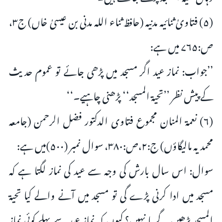
(۵) فتاویٰ ثنائیہ مدنیہ (حافظ ثناء اللہ مدنی بن عیسیٰ خاں) ج۳،
ص:۷۶۵ میں ہے:
’’جواب: نماز عید اگر مسجد میں پڑھی جائے تو عموم حدیث
کے پیش نظر ’’تحیۃ المسجد‘‘ پڑھنی چاہیے۔‘‘
(۶) نعمۃ المنان مجموع فتاوی الدکتور فضل الرحمن (جامعہ
محمدیہ مالیگاؤں) ج:۲،ص:۳۸۰، سوال نمبر (۵۰۰)میں ہے:
سوال: اس سال بارش کی وجہ سے عید کی نماز لگتا ہے کہ
مسجد میں ادا کرنی پڑے گی تو مسجد میں آنے والے کیا تحیۃ
المسجد پڑھیں گے یا نہیں؟ کیوں کہ نماز عید سے پہلے کوئی نماز