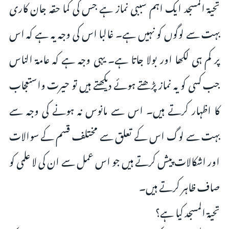
تحیۃ المسجد ایک اہم سببی نماز ہے جس کی کما حقہ جان کاری
بہت سے لوگوں کو نہیں ہے۔ غالبا اس کی وجہ یہ ہے کہ اس
پر کم ہی لکھا اور بولا جاتا ہے۔ یہی وجہ ہے کہ عامۃ الناس
جب کسی کو یہ نماز پڑھتے ہوئے دیکھتے ہیں تو حیرت واستعجاب
کا اظہار کرتے ہیں۔ اس سے مانوس نہ ہونے کی وجہ سے
بہت سے لوگ اس کے تعلق سے مختلف قسم کے سوالات
اور اشکالات پیش کرتے ہیں جو اس عمل سے ان کی لا علمی کو
صاف ظاہر کرتے ہیں۔
تحیۃ المسجد کیا ہے؟