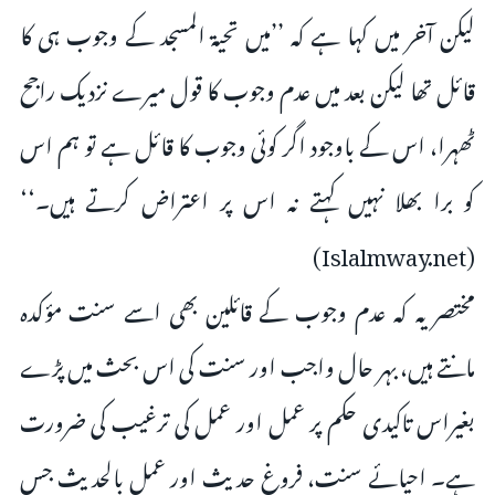
لیکن آخر میں کہا ہے کہ ’’میں تحیۃ المسجد کے وجوب ہی کا
قائل تھا لیکن بعد میں عدم وجوب کا قول میرے نزدیک راجح
ٹھہرا، اس کے باوجود اگر کوئی وجوب کا قائل ہے تو ہم اس
کو برا بھلا نہیں کہتے نہ اس پر اعتراض کرتے ہیں۔‘‘
(Islalmway.net)
مختصر یہ کہ عدم وجوب کے قائلین بھی اسے سنت مؤکدہ
مانتے ہیں، بہر حال واجب اور سنت کی اس بحث میں پڑے
بغیراس تاکیدی حکم پر عمل اور عمل کی ترغیب کی ضرورت
ہے۔ احیائے سنت، فروغ حدیث اور عمل بالحدیث جس