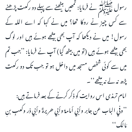
رسول ﷺ نے فرمایا: تمھیں بیٹھنے سے پہلے دو رکعت پڑھنے
سے کس چیز نے روکا تھا؟ میں نے کہا کہ اے اللہ کے
رسول! میں نے دیکھا کہ آپ بھی بیٹھے ہوئے ہیں اور لوگ
بھی بیٹھے ہوئے ہیں (تو میں بیٹھ گیا) آپ نے فرمایا: ’’جب تم
میں سے کوئی شخص مسجد میں داخل ہو تو جب تک دو رکعت
پڑھ نہ لے نہ بیٹھے‘‘۔
امام ترمذی اس روایت کو ذکر کرنے کے بعد فرماتے ہیں:
’’وفي الباب عن جابر وأبي أمامۃَ وأبي ھریرۃَ وأبي ذر وکعبِ بنِ
مَالک‘‘