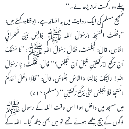
پہلے دو رکعت نماز پڑھ لے۔‘‘
صحیح مسلم کی ایک روایت میں یہ اضافہ ہے، ابوقتادہ کہتے ہیں:
’’دَخَلْتُ الْمَسْجِدَ وَرَسُوْلُ اللہِ ﷺ جَالِسٌ بَیْنَ ظَھْرَانَيِ
النَّاسِ، قَالَ: فَجَلَسْتُ، فَقَالَ رَسُوْلُ اللہِ ﷺ: ’’مَا مَنَعَکَ
أنْ ترَکْعَ َرَکْعَتَیْنِ قَبْلَ أنْ تَجْلِسَ؟‘‘ قَالَ: فَقُلْتُ: یَا رَسُوْلَ
اللّٰہِ! رَاَیْتُکَ جَالِسًا وَالنَّاسُ جُلُوْسٌ، قَالَ: ’’فَاِذَا دَخَلَ اَحَدُکُمُ
الْمَسْجِدَ فَلَا یَجْلِسْ حَتّٰی یَرْکَعَ رَکْعَتَیْنِ‘‘ (مسلم: ۷۱۴)
میں مسجد میں داخل ہوا اس وقت اللہ کے رسول ﷺ
لوگوں کے بیچ بیٹھے ہوئے تھے تو میں بھی بیٹھ گیا۔ اللہ کے