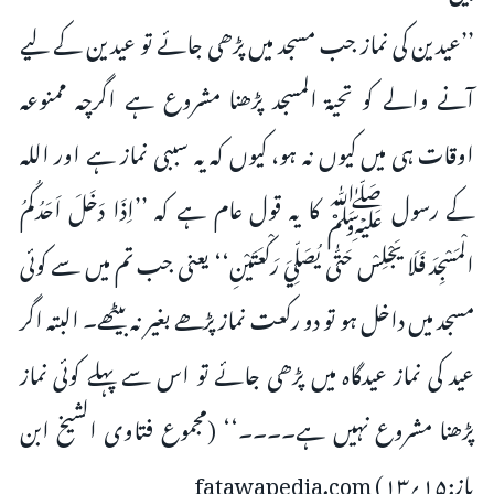
’’عیدین کی نماز جب مسجد میں پڑھی جائے تو عیدین کے لیے
آنے والے کو تحیۃ المسجد پڑھنا مشروع ہے اگرچہ ممنوعہ
اوقات ہی میں کیوں نہ ہو، کیوں کہ یہ سببی نماز ہے اور اللہ
کے رسول ﷺ کا یہ قول عام ہے کہ ’’اِذَا دَخَلَ اَحَدُکُمُ
الْمَسْجِدَ فَلَا یَجْلِسْ حَتّٰی یُصَلِّيَ رَکْعَتَیْنِ‘‘ یعنی جب تم میں سے کوئی
مسجد میں داخل ہو تو دو رکعت نماز پڑھے بغیر نہ بیٹھے۔ البتہ اگر
عید کی نماز عیدگاہ میں پڑھی جائے تو اس سے پہلے کوئی نماز
پڑھنا مشروع نہیں ہے۔۔۔۔‘‘ (مجموع فتاوی الشیخ ابن
باز:۱۵؍۱۳) fatawapedia.com