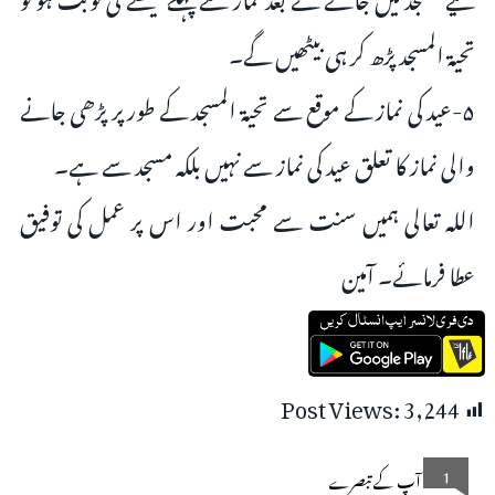
تحیۃ المسجد پڑھ کر ہی بیٹھیں گے۔
۵-عید کی نماز کے موقع سے تحیۃ المسجد کے طور پر پڑھی جانے
والی نماز کا تعلق عید کی نماز سے نہیں بلکہ مسجد سے ہے۔
اللہ تعالی ہمیں سنت سے محبت اور اس پر عمل کی توفیق
عطا فرمائے۔ آمین
Post Views:
3,244
1
آپ کے تبصرے