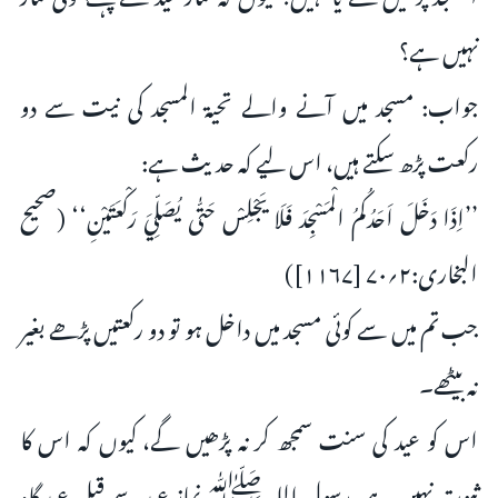
نہیں ہے؟
جواب: مسجد میں آنے والے تحیۃ المسجد کی نیت سے دو
رکعت پڑھ سکتے ہیں، اس لیے کہ حدیث ہے:
’’اِذَا دَخَلَ اَحَدُکُمُ الْمَسْجِدَ فَلَا یَجْلِسْ حَتّٰی یُصَلِّيَ رَکْعَتَیْنِ‘‘ (صحیح
البخاری:۲؍۷۰ [۱۱۶۷])
جب تم میں سے کوئی مسجد میں داخل ہو تو دو رکعتیں پڑھے بغیر
نہ بیٹھے۔
اس کو عید کی سنت سمجھ کر نہ پڑھیں گے، کیوں کہ اس کا
ثبوت نہیں ہے، رسول اللہ ﷺ نماز عید سے قبل عید گاہ