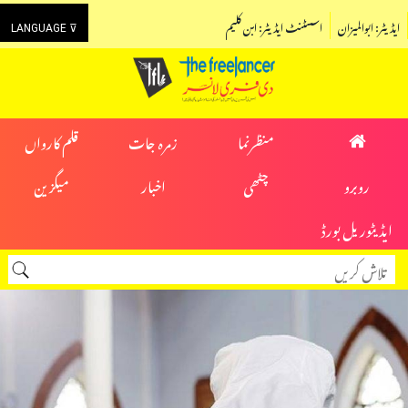
ایڈیٹر: ابوالمیزان
اسسٹنٹ ایڈیٹر: ابن کلیم
LANGUAGE ⊽
منظرنما
زمرہ جات
قلم کارواں
روبرو
چٹھی
اخبار
میگزین
ایڈیٹوریل بورڈ