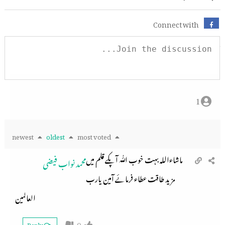
Connect with
1
newest
oldest
most voted
ماشاءاللہ بہت خوب اللّٰہ آپکے قلم میں
محمد نواب فیضی
مزید طاقت عطاء فرمائے آمین یارب
العالمین
0
Reply