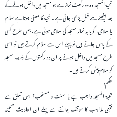
تحیۃ المسجد وہ دو رکعت نماز ہے جو مسجد میں داخل ہونے کے
بعد بیٹھنے سے قبل پڑھی جاتی ہے۔ تحیۃ کا معنی ہوتا ہے سلام
یا سلامی، گویا یہ نماز مسجد کی سلامی ہوتی ہے، جس طرح کسی
کے پاس جاتے ہیں تو پہلے اس سے سلام کرتے ہیں تو اسی
طرح مسجد میں داخل ہونے پر ان دو رکعتوں کے ذریعہ مسجد
کو سلام پیش کرتے ہیں۔
حکم:
تحیۃ المسجد واجب ہے یا سنت و مستحب؟ اس تعلق سے
فقہی مذاہب کا موقف جاننے سے پہلے ان احادیث صحیحہ