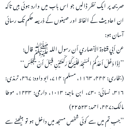
صریحہ پر ایک نظر ڈالیں جو اس باب میں وارد ہوئی ہیں تاکہ
ان احادیث کے الفاظ اور صیغوں کے ذریعہ حکم تک رسائی
آسان ہو:
عن أبي قتادۃ الأنصاري أن رسول اللہ ﷺ قال:
’’إذَا دَخَلَ أحَدُکُمُ المَسْجِدَ فَلْیَرْکَعْ رَکْعَتَیْنِ قَبْلَ أنْ یَجْلِسَ‘‘
(بخاری: ۴۴۴، ۱۱۶۳، مسلم: ۷۱۴، ابو داود: ۴۶۷، ترمذی:
۳۱۶، نسائی: ۷۳۰، ابن ماجہ: ۱۰۱۳، دارمی: ۱۴۳۳، موطا
مالک:۴۴۷، احمد: ۲۲۵۲۳)
’’جب تم میں سے کوئی شخص مسجد میں داخل ہو تو بیٹھنے سے