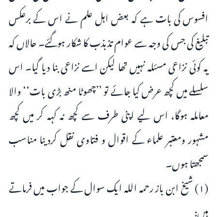
افسوس کی بات ہے کہ بعض اہل علم نے اس کے برعکس
تبلیغ کی جس کی وجہ سے عوام تذبذب کا شکار ہوگئے۔ حالاں کہ
یہ کوئی نزاعی مسئلہ نہیں تھا لیکن اسے نزاعی بنا دیا گیا۔ اس
سلسلے میں کچھ عرض کیا جائے تو ’’چھوٹا منھ بڑی بات‘‘ والا
معاملہ ہوگا، اس لیے اپنی طرف سے کچھ نہ کہہ کر میں کچھ
مشہور ومعتبر علماء کے اقوال و فتاوی نقل کردینا مناسب
سمجھتا ہوں۔
(۱) شیخ ابن باز رحمہ اللہ ایک سوال کے جواب میں فرماتے
ہیں: