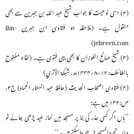
(۲) اسی نوعیت کا جواب شیخ عبد اللہ بن جبرین سے بھی
منقول ہے۔ (ملاحظہ ہو فتاوی ابن جبرین ibn-
jebreen.com)
(۳) شیخ صالح الفوزان کا بھی یہی فتوی ہے۔ (لقاء مفتوح
بالطائف: ۱۲؍۸؍۱۴۳۴ھ، شبکۃ الأثري)
(۴) فتاوی اصحاب الحدیث (حافظ عبد الستار الحماد) ج۲،
ص:۱۳۲ میں ہے:
’’ہاں اگر کسی عذر کی بنا پر مسجد میں نماز عید پڑھی جائے تو
وہاں تحیۃ المسجد پڑھے جاسکتے ہیں۔‘‘