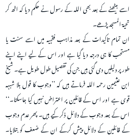
اسے بیٹھنے کے بعد بھی اللہ کے رسول نے حکم دیا کہ اٹھ کر
تحیۃ المسجد پڑھے۔
ان تمام تاکیدات کے بعد مذاہب فقہیہ میں اسے سنت یا
مستحب کا ہی درجہ دیا گیا ہے اور اس کے لیے اپنے اپنے
طور پر دلیلیں دی گئی ہیں جن کی تفصیل طول طویل ہے۔ شیخ
ابن عثیمین رحمہ اللہ فرماتے ہیں کہ ’’وجوب کا قول بلا شبہہ
قوی ہے اور اس کے قائلین پر اعتراض نہیں کیا جاسکتا۔‘‘
اس کے بعد وجوب کے دلائل ذکر کیے ہیں۔ پھر عدم وجوب
کے قائلین کے دلائل پیش کرکے ان کے ضعف کو بتلایا۔