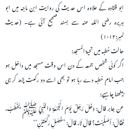
ابو قتادہ کے علاوہ اس حدیث کی روایت ابن ماجہ میں ابو
ہریرہ رضی اللہ عنہ سے بسند صحیح آئی ہے۔ (حدیث
نمبر:۱۰۱۲)
حالت خطبہ میں تحیۃ المسجد:
اگر کوئی شخص جمعہ کے دن اس وقت مسجد میں داخل ہو
جب امام خطبہ دے رہا ہو تو بھی اسے دو رکعت پڑھ کر ہی
بیٹھنا چاہیے:
عن جابر قال: دَخَلَ رَجُلٌ یَوْمَ الْجُمُعَۃِ وَالنَّبِيُّ ﷺ یَخْطُبُ،
فَقَالَ: أصَلَّیْتَ؟ قَالَ لَا، قَالَ: ’’فَصَلِّ رَکْعَتَیْنِ‘‘