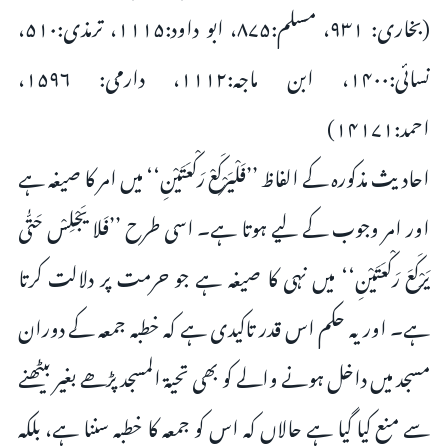
(بخاری: ۹۳۱، مسلم:۸۷۵، ابو داود:۱۱۱۵، ترمذی:۵۱۰،
نسائی:۱۴۰۰، ابن ماجہ:۱۱۱۲، دارمی: ۱۵۹۶،
احمد:۱۴۱۷۱)
احادیث مذکورہ کے الفاظ ’’فَلْیَرْکَعْ رَکْعَتَیْنِ‘‘ میں امر کا صیغہ ہے
اور امر وجوب کے لیے ہوتا ہے۔ اسی طرح ’’فَلا یَجْلِسْ حَتّٰی
یَرْکَعَ رَکْعَتَیْنِ‘‘ میں نہی کا صیغہ ہے جو حرمت پر دلالت کرتا
ہے۔ اور یہ حکم اس قدر تاکیدی ہے کہ خطبہ جمعہ کے دوران
مسجد میں داخل ہونے والے کو بھی تحیۃ المسجد پڑھے بغیر بیٹھنے
سے منع کیا گیا ہے حالاں کہ اس کو جمعہ کا خطبہ سننا ہے، بلکہ