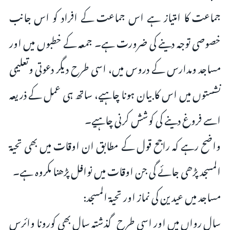
جماعت کا امتیاز ہے اس جماعت کے افراد کو اس جانب
خصوصی توجہ دینے کی ضرورت ہے۔ جمعہ کے خطبوں میں اور
مساجد ومدارس کے دروس میں، اسی طرح دیگر دعوتی وتعلیمی
نشستوں میں اس کا بیان ہونا چاہیے، ساتھ ہی عمل کے ذریعہ
اسے فروغ دینے کی کوشش کرنی چاہیے۔
واضح رہے کہ راجح قول کے مطابق ان اوقات میں بھی تحیۃ
المسجد پڑھی جائے گی جن اوقات میں نوافل پڑھنا مکروہ ہے۔
مساجد میں عیدین کی نماز اور تحیۃ المسجد:
سال رواں میں اور اسی طرح گذشتہ سال بھی کورونا وائرس