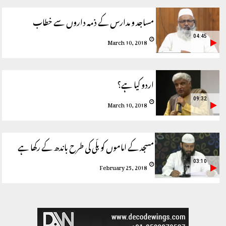
مساجد و مدارس کے ذمہ داروں سے خطاب
04:45
March 10, 2018
اردو کیا ہے؟
09:32
March 10, 2018
مسجد کے اماموں کو بلّی کی طرح باندھ کے رکھا ہے
03:10
February 25, 2018