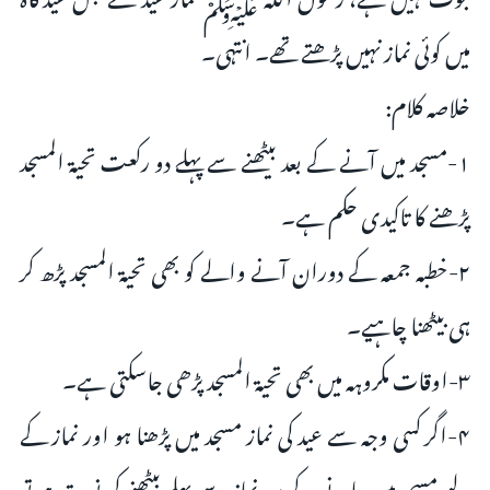
میں کوئی نماز نہیں پڑھتے تھے۔ انتہی۔
خلاصہ کلام:
۱-مسجد میں آنے کے بعد بیٹھنے سے پہلے دو رکعت تحیۃ المسجد
پڑھنے کا تاکیدی حکم ہے۔
۲-خطبہ جمعہ کے دوران آنے والے کو بھی تحیۃ المسجد پڑھ کر
ہی بیٹھنا چاہیے۔
۳-اوقات مکروہہ میں بھی تحیۃ المسجد پڑھی جاسکتی ہے۔
۴-اگر کسی وجہ سے عید کی نماز مسجد میں پڑھنا ہو اور نماز کے
لیے مسجد میں جانے کے بعد نماز سے پہلے بیٹھنے کی نوبت ہو تو