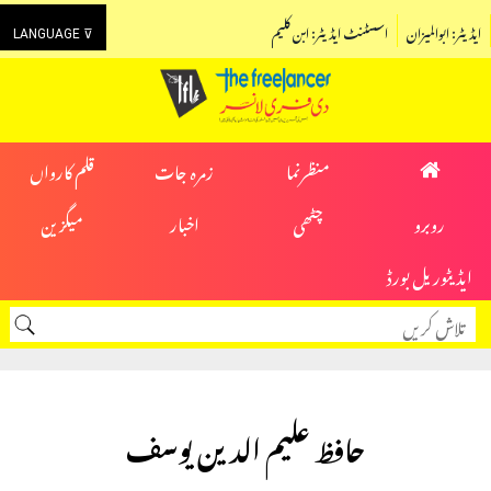
ایڈیٹر: ابوالمیزان
اسسٹنٹ ایڈیٹر: ابن کلیم
LANGUAGE ⊽
منظرنما
زمرہ جات
قلم کارواں
روبرو
چٹھی
اخبار
میگزین
ایڈیٹوریل بورڈ
حافظ علیم الدین یوسف