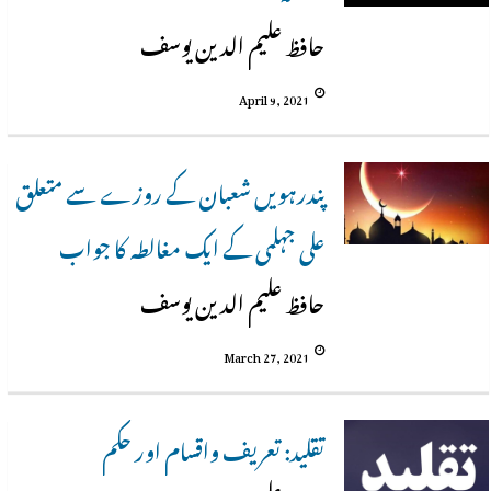
حافظ علیم الدین یوسف
April 9, 2021
پندرہویں شعبان کے روزے سے متعلق
علی جہلمی کے ایک مغالطہ کا جواب
حافظ علیم الدین یوسف
March 27, 2021
تقلید: تعریف واقسام اور حکم