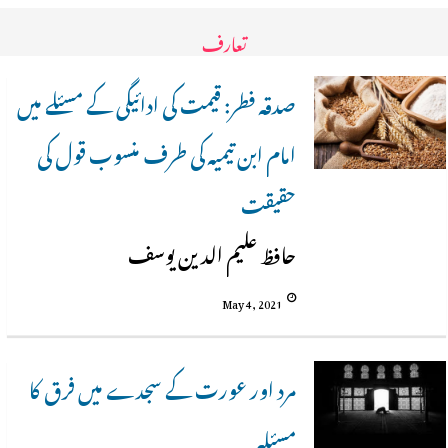
تعارف
صدقہ فطر: قیمت کی ادائیگی کے مسئلے میں
امام ابن تیمیہ کی طرف منسوب قول کی
حقیقت
حافظ علیم الدین یوسف
May 4, 2021
مرد اور عورت کے سجدے میں فرق کا
مسئلہ