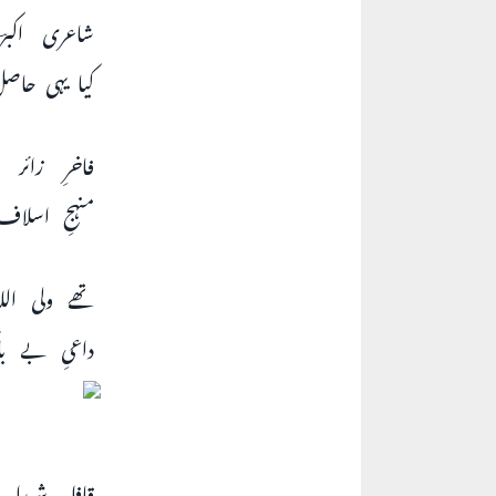
شاعری اکبرؔ
کیا یہی حاص
فاخرِ زائر 
منہجِ اسلاف
تھے ولی الل
داعیِ بے ب
قافلہ شہدائے