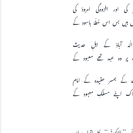
 کی اور افزودگی امرودؔ کی
ل ہیں بس اس خطّۂ باسود کے
الٰہ آبادؔ کے اہلِ حدیث
 پر وہ عبد تھے معبود کے
ہؔ کے ہمسر عقیدہ کے امام
اک اپنے مسلکِ معہود کے
 ’’بالاکوٹؔ‘‘ کا اترا یہاں