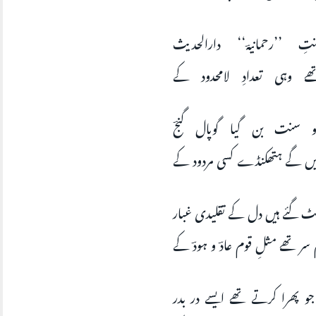
نتِ ’’رحمانیہؔ‘‘ دارالحدیث
ھے وہی تعدادِ لامحدود کے
 و سنت بن گیا گوپال گنجؔ
یں گے ہتھکنڈے کسی مردود کے
 گئے ہیں دل کے تقلیدی غبار
سر تھے مثلِ قوم عادؔ و ہودؔ کے
جو پھرا کرتے تھے ایسے در بدر