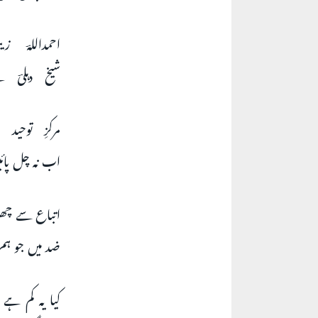
احمداللہؔ زی
شیخ دہلیؔ ت
مرکزِ توحید
اب نہ چل پائ
اتباع سے چھٹ
ضد میں جو ہم 
کیا یہ کم ہے 