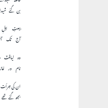
بن گئے شیدا
بیعتِ اہلِ 
آج تک آث
وہ لیاقتؔ م
نام ور غازی
ان کی جرأت 
بجھ گئے تھے 