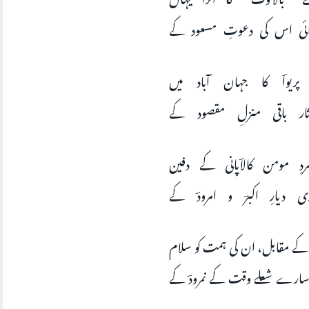
ئی اس کی دعوتِ مسعود کے
پریواؔ کا جہان آباد میں
ار باقی منزلِ مقصود کے
ردِ مومن کالاؔپانی کے دفین
 دیارِ اکبرؔ و امرودؔ کے
کے مقابل، ان کی ہمت کو سلام
سارے شعلے وقت کے نمرودؔ کے