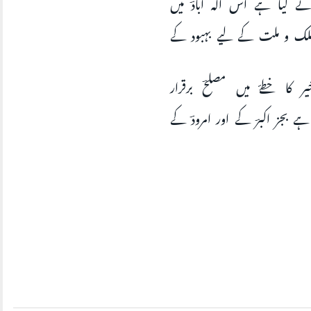
 کیا ہے اس الٰہ آبادؔ میں
لک و ملت کے لیے بہبود کے
ر کا خطےّ میں مصلحؔ برقرار
ہے بجز اکبرؔ کے اور امرودؔ کے