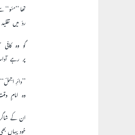
تھا ’’مئو‘‘ سے
ردّ میں تقل
گو وہ کافی 
پر رہے آدا
’’دائرِ اجملؔ‘
وہ امامِ وق
ان کے شاگردوں
خود یہاں بھی