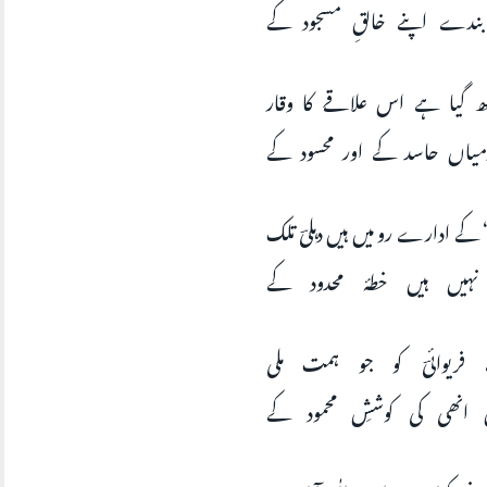
بندے اپنے خالقِ مسجود کے
ڑھ گیا ہے اس علاقے کا وقار
رمیاں حاسد کے اور محسود کے
 کے ادارے رو میں ہیں دہلیؔ تلک
 نہیں ہیں خطۂ محدود کے
، فریوائیؔ کو جو ہمت ملی
ں انھی کی کوششِ محمود کے