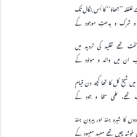
 غلغلہ ’’جھاؤ‘‘ کا اُس بنگال تک
ید و شرک و بدعتِ موجود کے
سخت تھے تقلید کی تردید میں
ب ان میں والد و مولود کے
‘ میں شیخِ کل کا تھا کچھ دن قیام
ت تھے، علمی سخا و جود کے
 کا شہرہ ہندؔ اور بیرونِ ہندؔ
 خوشہ چیں تھے معہد معہود کے