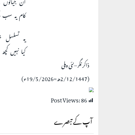
ان جیالوں نے
کام یہ سب م
یہ تسلسل خی
کیا نہیں کچھ 
ذاکر نگر – نئی دہلی
(2/12/1447ھ=19/5/2026ء)
Post Views:
86
آپ کے تبصرے