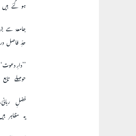
ہو گئے ہیں 
جامعہؔ سے ب
حدِّ فاصل د
’’دارِ دعوت‘‘
حوصلے تابع
فضلِ ربانیؔ
یہ مظاہر ہی