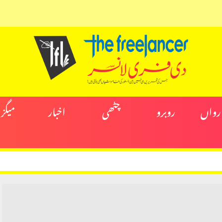
ارواں
روبرو
چٹھی
اخبار
میگز