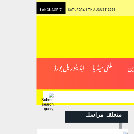
LANGUAGE ⊽
SATURDAY, 8TH AUGUST 2026
ین
ملٹی میڈیا
ایڈیٹوریل بورڈ
متعلقہ مراسلہ