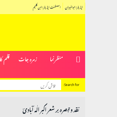
ایڈیٹر: ابوالمیزان
اسسٹنٹ ایڈیٹر: ابن کلیم
منظرنما
زمرہ جات
قلم ک
Search for:
نقد وتبصرہ بر شعر اکبر الٰہ آبادیؔ