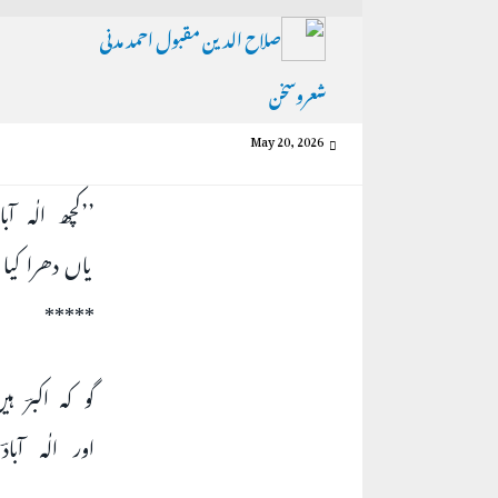
صلاح الدین مقبول احمد مدنی
شعروسخن
May 20, 2026
’’کچھ الٰہ آ
یاں دھرا کیا 
*****
گو کہ اکبرؔ 
اور الٰہ آب