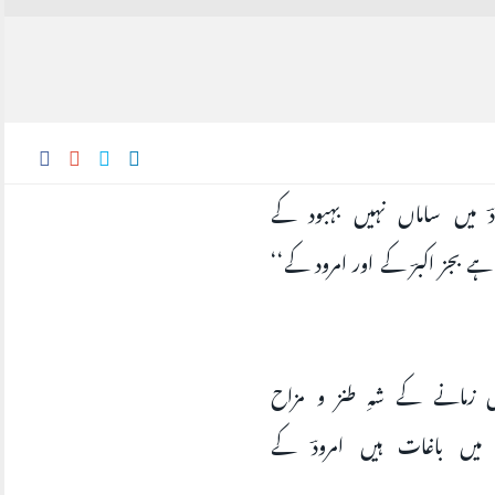
بادؔ میں ساماں نہیں بہبود کے
ہے بجز اکبرؔ کے اور امرود کے‘‘
ہیں زمانے کے شہِ طنز و مزاح
ادؔ میں باغات ہیں امرودؔ کے