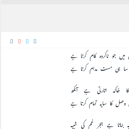
میں جو ناکردہ کام کرتا ہے
 سا ہی مست مدام کرتا ہے
ا خاکہ اتارتی ہے آنکھ
صل کا سایہ تمام کرتا ہے
بناتا ہے ہجر غم کی شبیہ