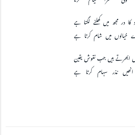
 کا در مجھ میں کھلنے لگتا ہے
 خیالوں میں شام کرتا ہے
ں ابھرتے ہیں جب نقوش یقین
نھیں نذر سہام کرتا ہے