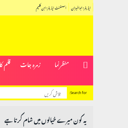
ایڈیٹر: ابوالمیزان
اسسٹنٹ ایڈیٹر: ابن کلیم
منظرنما
زمرہ جات
قلم ک
Search for:
یہ کون میرے خیالوں میں شام کرتا ہے