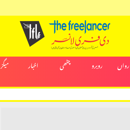
ارواں
روبرو
چٹھی
اخبار
میگز