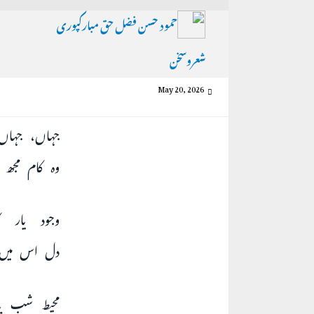
حمود حسن فضل حق مبارکپوری
شعروسخن
May 20, 2026
جہاں، جہاں 
وہ کام مجھ
وجود یار ک
دل اس میں و
محیط شب پہ 