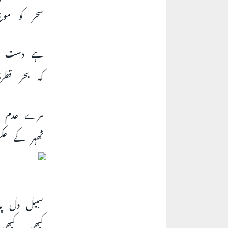
سحر کو مو
ہے دست موج
کہ بحر قطر
مرے عدم سے
ٹھہر کے عک
سبیل دل پہ
کبھی کبھی