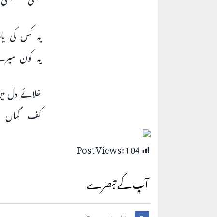
یہ کس کی یاد
یہ کون میرے
خلائے دل می
کف گماں ا
Post Views:
104
آپ کے تبصرے
Connect with