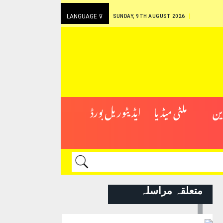
LANGUAGE ⊽
SUNDAY, 9TH AUGUST 2026
ین
ملٹی میڈیا
ایڈیٹوریل بورڈ
متعلقہ مراسلہ