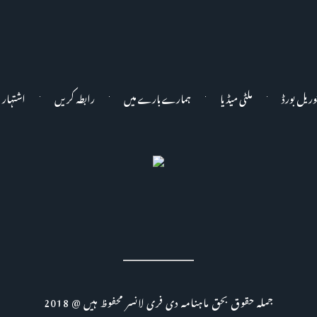
وریل بورڈ
ملٹی میڈیا
ہمارے بارے میں
رابطہ کریں
اشتہار 
جملہ حقوق بحق ماہنامہ دی فری لانسر محفوظ ہیں @ 2018