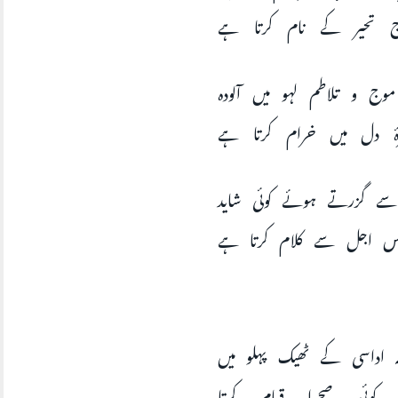
ج تحیر کے نام کرتا ہے
 و تلاطم لہو میں آلودہ
ۂ دل میں خرام کرتا ہے
 گزرتے ہوئے کوئی شاید
س اجل سے کلام کرتا ہے
 اداسی کے ٹھیک پہلو میں
 کوئی صحرا قیام کرتا