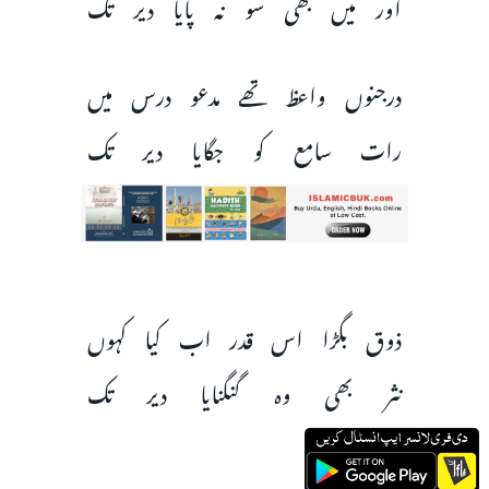
اور میں بھی سو نہ پایا دیر تک
درجنوں واعظ تھے مدعو درس میں
رات سامع کو جگایا دیر تک
ذوق بگڑا اس قدر اب کیا کہوں
نثر بھی وہ گنگنایا دیر تک