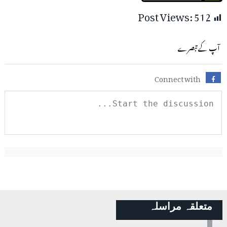
Post Views:
512
آپ کے تبصرے
Connect with
متعلقہ مراسلہ