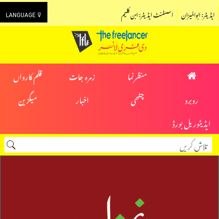
ایڈیٹر: ابوالمیزان
اسسٹنٹ ایڈیٹر: ابن کلیم
LANGUAGE ⊽
منظرنما
زمرہ جات
قلم کارواں
روبرو
چٹھی
اخبار
میگزین
ایڈیٹوریل بورڈ