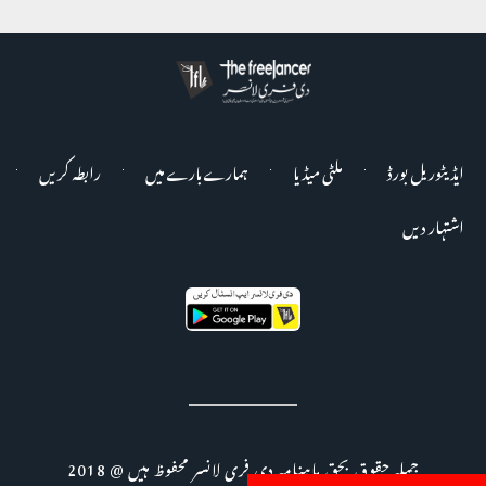
ایڈیٹوریل بورڈ
ملٹی میڈیا
ہمارے بارے میں
رابطہ کریں
اشتہار دیں
جملہ حقوق بحق ماہنامہ دی فری لانسر محفوظ ہیں @ 2018