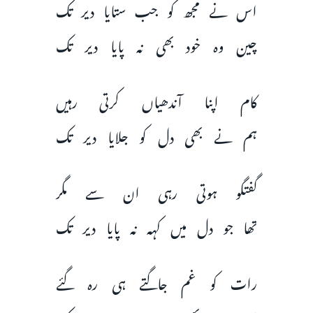
اس نے مجھ کو جب ستایا دیر تک
چین وہ خود بھی نہ پایا دیر تک
کام اپنا آندھیاں کرتی رہیں
ہم نے بھی دل کو جلایا دیر تک
گفتگو ہوتی رہی ان سے مگر
تھا جو دل میں کہہ نہ پایا دیر تک
رات کو غم جاگتے ہی رہ گئے