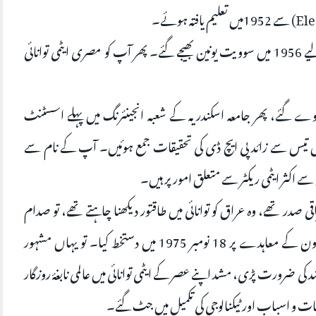
آپ ایٹمی ریکٹر انجنیئرنگ میں مزید اعلیٰ تعلیم کے لیے 1956 میں سوویت یونین بھیجے گئے۔ پھر آپ کو مصری ایٹمی توانائی
ے ناروے گئے، پھر جامعہ اسکندریہ کے شعبہ انجینئرنگ میں پہلے اسسٹنٹ
 میں تیس سے زائد پی ایچ ڈی کی تحقیقات جمع ہوئیں۔ آپ کے نام سے
 اکثر ایٹمی ریکٹر سے متعلق امور پر ہیں۔
 صدر تھے، وہ عراق کو توانائی میں طاقتور دیکھنا چاہتے تھے، تو صدام
حسین نے فرانس سے ایٹمی توانائی کے مشترکہ تعاون کے معاہدے پر 18 نومبر 1975 میں دستخط کیا۔ تو یہاں مشہور
مشد کی ضرورت پڑی، مشد اپنے عصر کے ایٹمی توانائی میں عالمی نابغۂ روزگار
کانات و اسباب اور ٹیکنالوجی کی تکمیل میں جٹ گئے۔