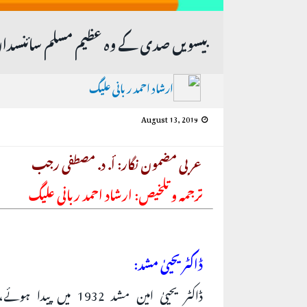
بیسویں صدی کے وہ عظیم مسلم سائنسداں
ارشاد احمد ربانی علیگ
August 13, 2019
عربی مضمون نگار: أ. د. مصطفى رجب
ترجمہ و تلخیص: ارشاد احمد ربانی علیگ
ڈاکٹر یحییٰ مشد:
ڈاکٹر یحییٰ امین مشد 