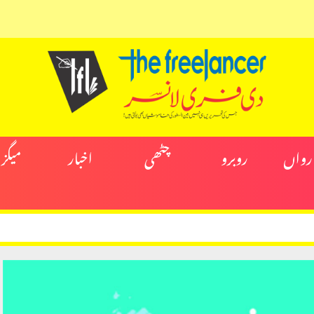
ارواں
روبرو
چٹھی
اخبار
میگز