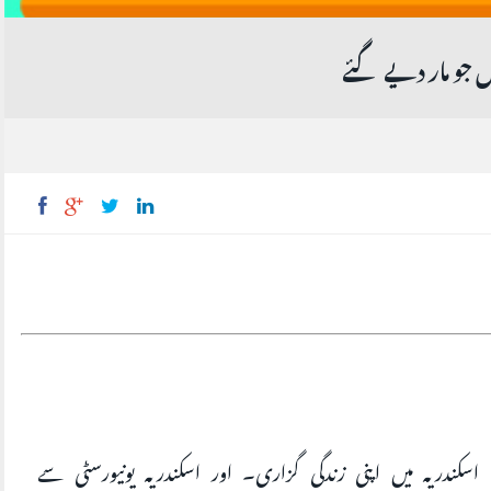
 جو مار دیے گئے
1932 میں پیدا ہوئے، اسکندریہ میں اپنی زندگی گزاری۔ اور اسکندریہ یونیورسٹی سے