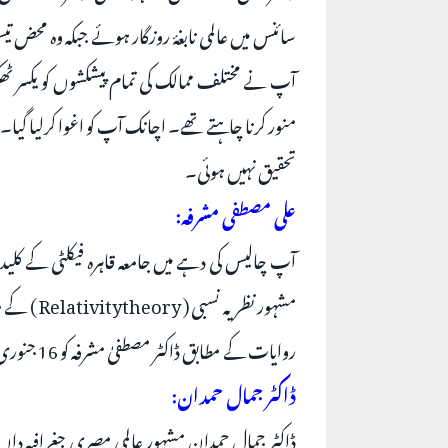
سائنس میں عالمی نابغۂ روزگار ہوئے جبکہ وہ مح
آپ نے مختلف ممالک کی تمام پیشکشوں کو یکسر ٹھکر
تحقیق نہیں ہوئی۔
علی مصطفی مشرفہ:
آپ چالیس کی دہے میں جامعہ قاہرہ فیکلٹی کے کلی
مشہور نظر
روایات کے مطابق ڈاکٹر مصطفیٰ مشرفہ کو 16 جنوری 1950 میں جان لیوا زہر دے دیا گیا۔
ڈاکٹر جمال حمدان:
ڈاکٹر جمال حمدان مشہور عالمی مصری جغرافیہ