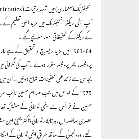
انجینئرنگ(معماری) میں شعبہ برقیات (Electronics) سے 1952میں تعلیم یافتہ ہوئے۔
کے ریکٹر کے تحقیقاتی امور سونپے گئے۔
1963-64 میں مزید ریسرچ و تحقیق کے لی
پروفیسر، پھر پروفیسر مقرر ہوئے۔ آپ کی نگرانی
پچاس سے زائد علمی تحقیقات شائع ہوئیں۔ ان میں سے
1975 کے اوائل میں جب صدام حسین نائب عراقی
مصری سائنسداں ماہر تابکار توانائی ڈاکٹر یحییٰ امین 
تھے، وہ دلجوئی کے ساتھ عراقی ایٹمی توانائی کے ام