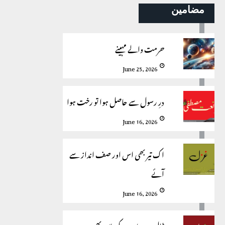
مضامین
حرمت والے مہینے
June 25, 2026
درِ رسول سے حاصل ہوا تو رخت ہوا
June 16, 2026
اک تیر بھی اس اور صف انداز سے
آئے
June 16, 2026