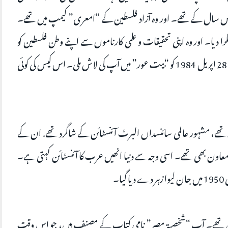
ض تیس سال کے تھے۔ اور وہ آزاد فلسطین کے “امعری” کیمپ میں تھے۔
ا دیا۔ اور وہ اپنی تحقیقات و علمی کارناموں سے اپنے وطن فلسطین کو
منور کرنا چاہتے تھے۔ اچانک آپ کو اغوا کرلیا گیا۔ 28 اپریل 1984 کو “بیت عور” میں آپ کی لاش ملی۔ اس کیس کی کوئی
د تھے، مشہور عالمی سائنسداں البرٹ آئنسٹائن کے شاگرد تھے. ان کے
یہ نسبی ( Relativitytheory ) کے معاون بھی تھے۔ اسی وجہ سے دنیا انھیں عرب کا آئنسٹائن کہتی ہے۔
 داں تھے۔ آپ “شخصیۃ مصر” نامی کتاب کے مصنف ہیں، جو اس وقت