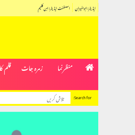
ایڈیٹر: ابوالمیزان
اسسٹنٹ ایڈیٹر: ابن کلیم
منظرنما
زمرہ جات
قلم ک
Search for: