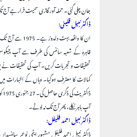
جان چلی گئی۔ حملہ آور گاڑی سمیت فرار ہے آج ت
ڈاکٹر نبیل قلینی:
ان کا واقعہ بہت 
تحقیقات و تجربات کریں۔ آپ کی تحقیقات نے پ
کمالات کا معترف ہوگیا۔ وہاں کے اخبارات می
ڈاک
آپ باہر نکلے، پھر آج تک نہ لوٹے۔
ڈاکٹر نبیل احمد فلیفل:
ڈاکٹر نبیل احمد فلیفل مشہور ایٹمی نوعمر سائن