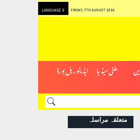
LANGUAGE ⊽
FRIDAY, 7TH AUGUST 2026
ین
ملٹی میڈیا
ایڈیٹوریل بورڈ
متعلقہ مراسلہ