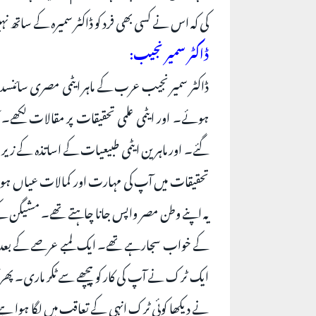
کی کہ اس نے کسی بھی فرد کو ڈاکٹر سمیرہ کے ساتھ نہی
ڈاکٹر سمیر نجیب:
ڈاکٹر سمیر نجیب عرب کے ماہر ایٹمی مصری سائنسد
ہوئے۔ اور ایٹمی علمی تحقیقات پر مقالات لکھے۔ آپ
تحقیقات میں آپ کی مہارت اور کمالات عیاں ہوئے تو
کے خواب سجارہے تھے۔ ایک لمبے عرصے کے بعد اپن
ایک ٹرک نے آپ کی کار کو پیچھے سے ٹکر ماری۔ پھ
نے دیکھا کوئی ٹرک انہی کے تعاقب میں لگا ہوا ہے۔ ا