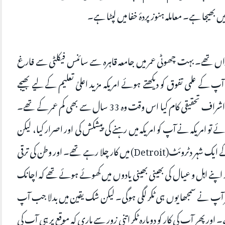
ں بھیجا ہے۔ معاملہ ہنوز پردۂ خفا میں لپٹا ہے۔
اں تھے۔ بہت چھوٹی عمر میں جامعہ قاہرہ سے سائنس فیکلٹی سے فارغ
 کے علمی تفوق کو دیکھتے ہوئے امریکہ مزید اعلیٰ تعلیم کے لیے بھیجے
گئے۔ اور ماہرین ایٹمی طبیعیات کے اساتذہ کے زیر اشراف تحقیقی کام کیا اس وقت وہ 33 سال سے بھی کم عمر کے تھے۔
 امریکہ نے آپ کو امریکہ میں رہنے کی پیشکش کی اور اصرار کیا، لیکن
یہ اپنے وطن مصر واپس جانا چاہتے تھے۔ مشيگن کے ایک شہر دٹروئٹ(Detroit) میں کار چلا رہے تھے۔ اور وطن کی ترقی
ے اہل و عیال کی بھینی بھینی یادوں میں کھوئے ہوئے تھے کہ اچانک
ر آپ نے سمجھا یوں ہی ٹکر لگی ہوگی۔ لیکن شک یقین میں بدلا جب آپ
ور پھر آپ کی کار کو دوبارہ ٹکر اتنی زور سے ماری کہ موقع پر ہی آپ کی