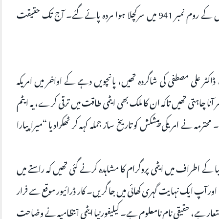
آپ13 جون 1980 میں پیرس کے میریڈین ہوٹل کے روم نمبر 941 میں سرکچلا ہوا مردہ پائے گئے۔ آج تک حقیقت
کٹر علی مصطفی کی شاگردہ تھیں، پانچویں دہے کے اواخر میں امریکہ
نا چاہتی تھیں تاکہ ان کا ملک بھی ایٹمی طاقت میں ترقی کرے، یہ ایٹم
رمہ نے امریکی پیشکش کو تاریخ ساز جملہ کہہ کر ٹھکرادیا “میرا پیارا
ے 15 اگست 1962 میں کیلیفورنیا کے اطراف میں ایٹمی پروگرام کا مشاہدہ کرنے گئی تھیں کہ راستے میں
دی اور آپ ایک نہایت گہری کھائی میں جا گریں۔ کار ڈرائیور موقع سے فرار
تعار ہے، حقیقی نام نامعلوم ہے۔ کیلیفورنیا ایٹمی انتظامیہ نے وضاحت