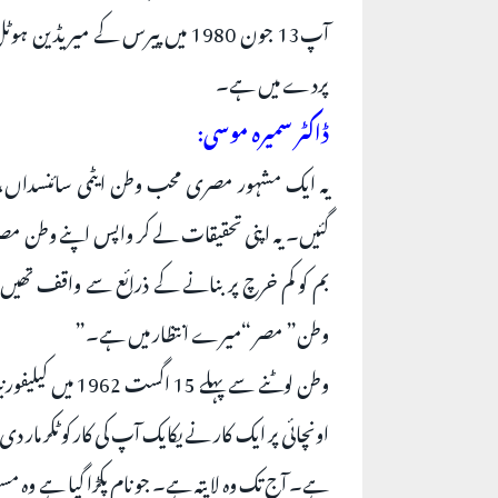
پردے میں ہے۔
ڈاکٹر سمیرہ موسی:
يہ ایک مشہور مصری محب وطن ایٹمی سائنسداں، ڈا
گئیں۔ یہ اپنی تحقیقات لے کر واپس اپنے وطن مصر آ
بم کو کم خرچ پر بنانے کے ذرائع سے واقف تھیں۔ محت
وطن” مصر “میرے انتظار میں ہے۔”
وطن لوٹنے سے پہل
اونچائی پر ایک کار نے یکایک آپ کی کار کو ٹکر مار 
ہے۔ آج تک وہ لاپتہ ہے۔ جو نام پکڑا گیا ہے وہ مس