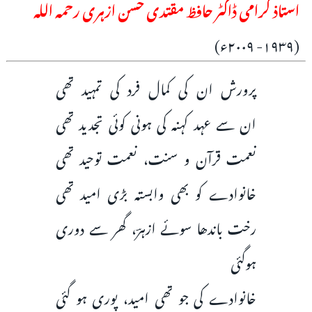
استاذ گرامی ڈاکٹر حافظ مقتدی حسن ازہری رحمہ اللہ
(۱۹۳۹- ۲۰۰۹ء)
پرورش ان کی کمال فرد کی تمہید تھی
ان سے عہد کہنہ کی ہونی کوئی تجدید تھی
نعمت قرآن و سنت، نعمت توحید تھی
خانوادے کو بھی وابستہ بڑی امید تھی
رخت باندھا سوئے ازہرؔ، گھر سے دوری
ہوگئی
خانوادے کی جو تھی امید، پوری ہو گئی