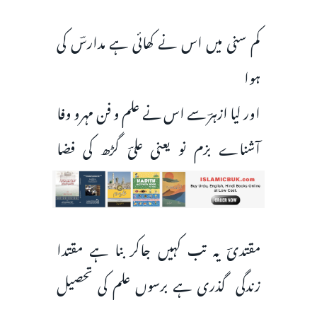
کم سنی میں اس نے کھائی ہے مدارسؔ کی
ہوا
اور لیا ازہرؔ سے اس نے علم و فن مہرو وفا
آشناے بزم نو یعنی علیؔ گڑھ کی فضا
مقتدیؔ یہ تب کہیں جاکر بنا ہے مقتدا
زندگی گذری ہے برسوں علم کی تحصیل