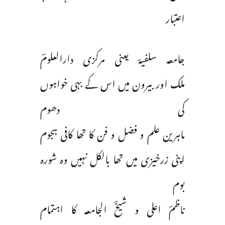
اعتبار
جامعہ سلفیہؔ یعنی مرکزی دارالعلومؔ
ملک اور بیرون میں اس کے بہی خواہوں
کی دھوم
ماہرین علم و فضل و فن کا تھا کافی ہجوم
اپنی زرخیزی میں تھا بالکل نہیں وہ شورہ
بوم
ناظمؔ اعلی و شیخؔ الجامعہ کا اہتمام