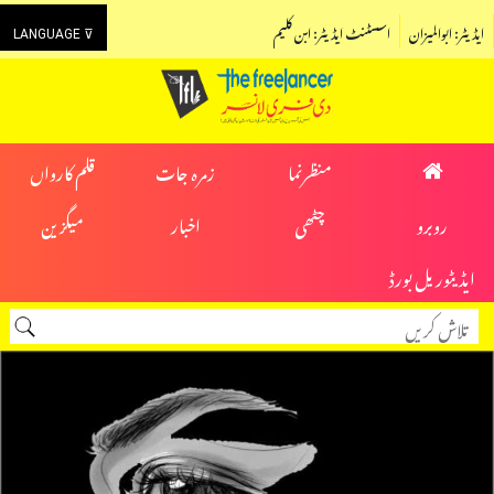
ایڈیٹر: ابوالمیزان
اسسٹنٹ ایڈیٹر: ابن کلیم
LANGUAGE ⊽
منظرنما
زمرہ جات
قلم کارواں
روبرو
چٹھی
اخبار
میگزین
ایڈیٹوریل بورڈ