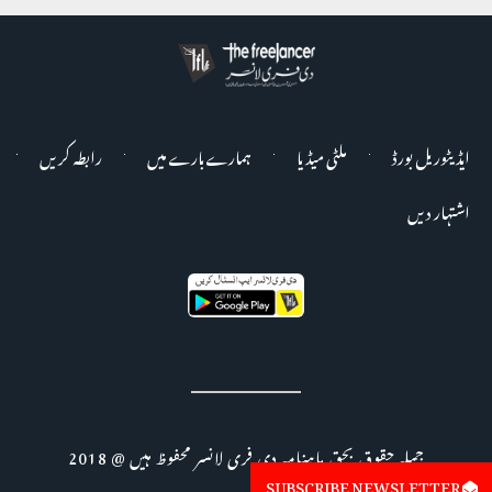
ایڈیٹوریل بورڈ
ملٹی میڈیا
ہمارے بارے میں
رابطہ کریں
اشتہار دیں
جملہ حقوق بحق ماہنامہ دی فری لانسر محفوظ ہیں @ 2018
SUBSCRIBE NEWSLETTER