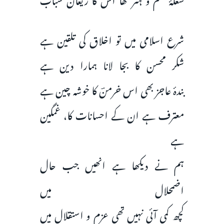
شرع اسلامی میں تو اخلاق کی تلقین ہے
شکر محسن کا بجا لانا ہمارا دین ہے
بندۂ عاجز بھی اس خرمنؔ کا خوشہ چین ہے
معترف ہے ان کے احسانات کا، غمگین
ہے
ہم نے دیکھا ہے انھیں جب حال
اضمحلال میں
کچھ کمی آئی نہیں تھی عزم و استقلال میں