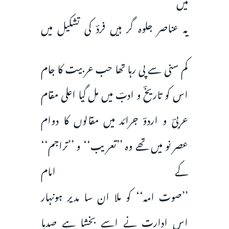
میں
یہ عناصر جلوہ گر ہیں فردؔ کی تشکیل میں
کم سنی سے پی رہا تھا حب عربیت کا جام
اس کو تاریخؔ و ادبؔ میں مل گیا اعلی مقام
عربیؔ و اردوؔ جرائد میں مقالوں کا دوام
عصر نو میں تھے وہ ’’تعریب‘‘ و ’’تراجم‘‘
کے امام
’’صوت امہ‘‘ کو ملا ان سا مدیر ہونہار
اس ادارت نے اسے بخشا ہے صدہا