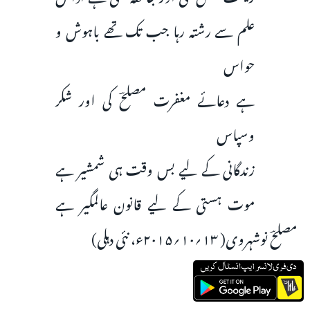
علم سے رشتہ رہا جب تک تھے باہوش و
حواس
ہے دعائے مغفرت مصلحؔ کی اور شکر
وسپاس
زندگانی کے لیے بس وقت ہی شمشیر ہے
موت ہستی کے لیے قانون عالمگیر ہے
مصلحؔ نوشہروی( ۱۳؍۱۰؍۲۰۱۵ء، نئی دہلی)