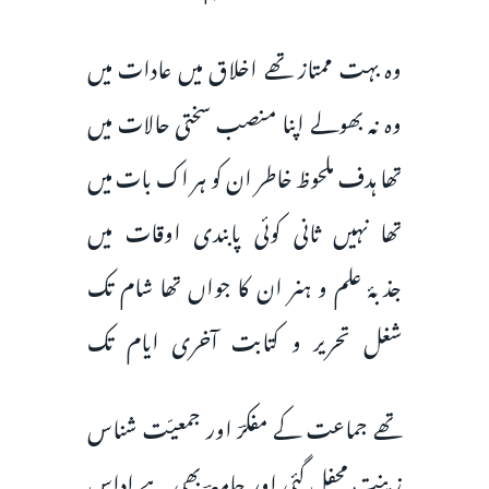
وہ بہت ممتاز تھے اخلاق میں عادات میں
وہ نہ بھولے اپنا منصب سختی حالات میں
تھا ہدف ملحوظ خاطر ان کو ہر اک بات میں
تھا نہیں ثانی کوئی پابندی اوقات میں
جذبۂ علم و ہنر ان کا جواں تھا شام تک
شغل تحریر و کتابت آخری ایام تک
تھے جماعت کے مفکرؔ اور جمعیّت شناس
زینت محفل گئی اور جامعہؔ بھی ہے اداس