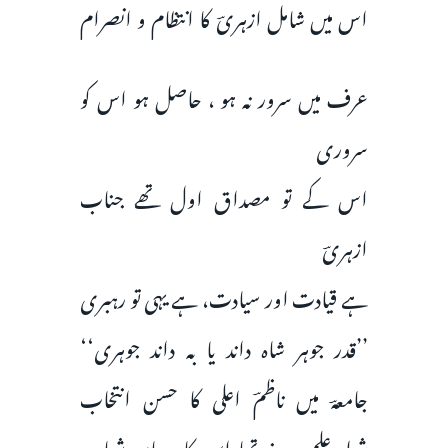
اس میں شامل ازہریؔ کا انتظام و انصرام
عرف میں سرور نہ ہو ، حاصل ہو اس کو
سروری
اس کے تو مصداق اول تھے جناب
ازہریؔ
ہے قیادت اور سیادت، ہے یہی تو رہبری
’’قدر جوہر شاہ داند یا بہ داند جوہری‘‘
جامعہؔ میں ناظمؔ اعلی کا حسن انتخاب
شعلۂ علم و ہنر تھا اس کا ریعان شباب