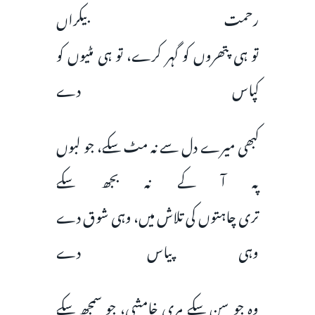
رحمت بیکراں
تو ہی پتھروں کو گہر کرے، تو ہی مٹیوں کو
کپاس دے
کبھی میرے دل سے نہ مٹ سکے، جو لبوں
پہ آ کے نہ بجھ سکے
تری چاہتوں کی تلاش میں، وہی شوق دے
وہی پیاس دے
وہ جو سن سکے مری خامشی، جو سمجھ سکے