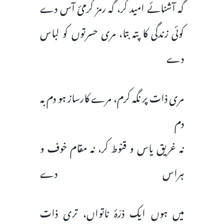
گہ آشنائے امید کر، گہ رمز گرمیٔ آس دے
کوئی زندگی کا پتہ بتا، مری حسرتوں کو لباس
دے
مری ذات پر نگہ کرم، مرے کارساز ہو دم بہ
دم
نہ غریق یاس و قنوط کر، نہ مقام خوف و
ہراس دے
میں ہوں ایک ذرّۂ ناتواں، تری ذات