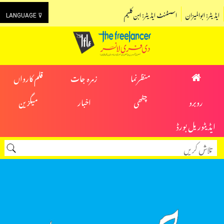
ایڈیٹر: ابوالمیزان
اسسٹنٹ ایڈیٹر: ابن کلیم
LANGUAGE ⊽
منظرنما
زمرہ جات
قلم کارواں
روبرو
چٹھی
اخبار
میگزین
ایڈیٹوریل بورڈ