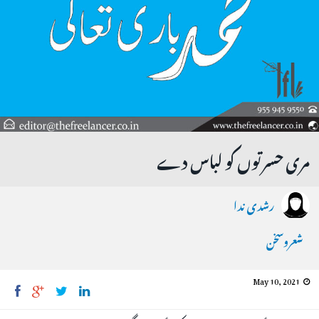
مری حسرتوں کو لباس دے
رشدی ندا
شعروسخن
May 10, 2021