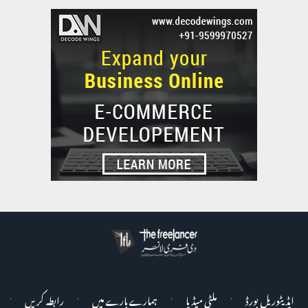
ایڈیٹوریل بورڈ
ملٹی میڈیا
ہمارے بارے میں
رابطہ کریں