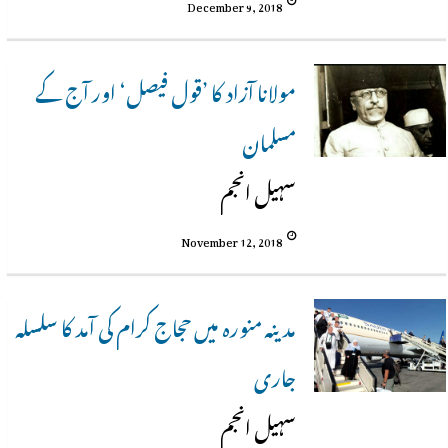
December 9, 2018
مولانا آزاد کا ’قول فیصل‘ اور آج کے
مسلمان
سہیل انجم
November 12, 2018
مدینہ منورہ میں حجاج کرام کی آمد کا سلسلہ
جاری
سہیل انجم