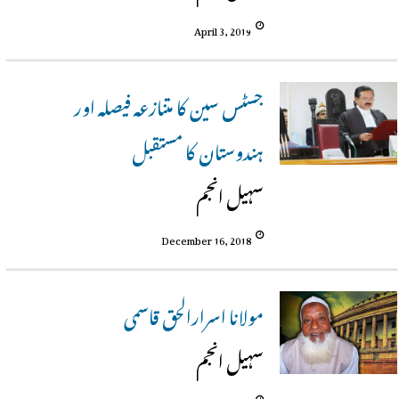
April 3, 2019
جسٹس سین کا متنازعہ فیصلہ اور
ہندوستان کا مستقبل
سہیل انجم
December 16, 2018
مولانا اسرارالحق قاسمی
سہیل انجم