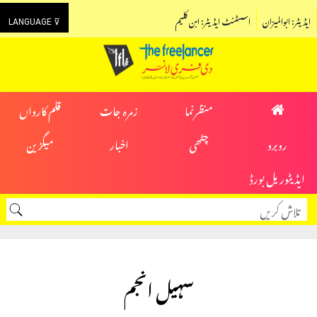
ایڈیٹر: ابوالمیزان
اسسٹنٹ ایڈیٹر: ابن کلیم
LANGUAGE ⊽
منظرنما
زمرہ جات
قلم کارواں
روبرو
چٹھی
اخبار
میگزین
ایڈیٹوریل بورڈ
سہیل انجم