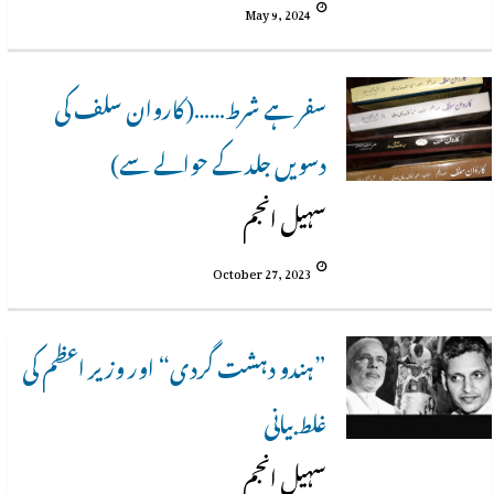
May 9, 2024
سفر ہے شرط……(کاروان سلف کی
دسویں جلد کے حوالے سے)
سہیل انجم
October 27, 2023
”ہندو دہشت گردی“ اور وزیر اعظم کی
غلط بیانی
سہیل انجم