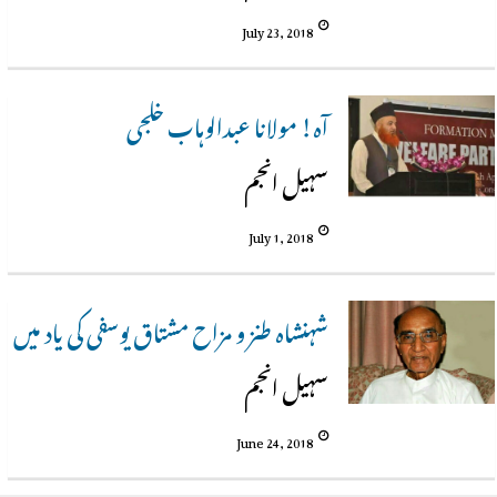
July 23, 2018
آہ! مولانا عبدالوہاب خلجی
سہیل انجم
July 1, 2018
شہنشاہ طنز و مزاح مشتاق یوسفی کی یاد میں
سہیل انجم
June 24, 2018