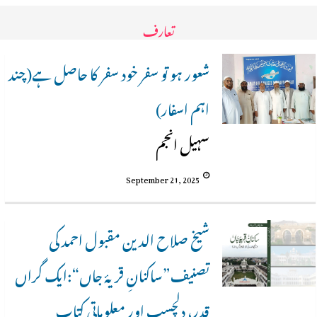
تعارف
شعور ہو تو سفر خود سفر کا حاصل ہے(چند
اہم اسفار)
سہیل انجم
September 21, 2025
شیخ صلاح الدین مقبول احمد کی
تصنیف”ساکنانِ قریۂ جاں“:ایک گراں
قدر، دلچسپ اور معلوماتی کتاب