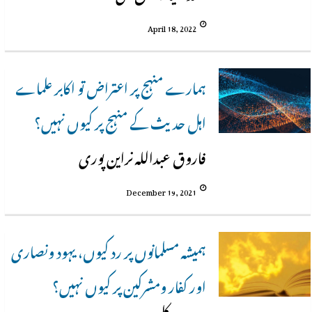
April 18, 2022
ہمارے منہج پر اعتراض تو اکابر علماے
اہل حدیث کے منہج پر کیوں نہیں؟
فاروق عبداللہ نراین پوری
December 19, 2021
ہمیشہ مسلمانوں پر رد کیوں، یہود ونصاری
اور کفار ومشرکین پر کیوں نہیں؟