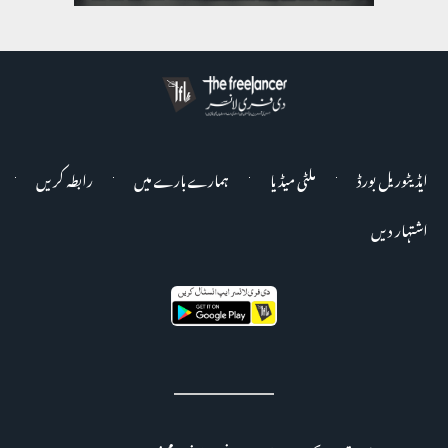
ایڈیٹوریل بورڈ
ملٹی میڈیا
ہمارے بارے میں
رابطہ کریں
اشتہار دیں