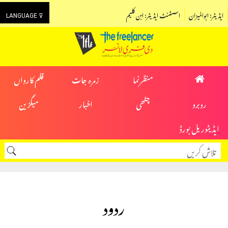
ایڈیٹر: ابوالمیزان
اسسٹنٹ ایڈیٹر: ابن کلیم
LANGUAGE ⊽
منظرنما
زمرہ جات
قلم کارواں
روبرو
چٹھی
اخبار
میگزین
ایڈیٹوریل بورڈ
ردود