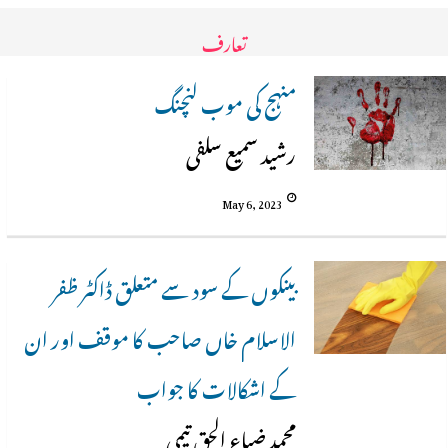
تعارف
منہج کی موب لنچنگ
رشید سمیع سلفی
May 6, 2023
بینکوں کے سود سے متعلق ڈاکٹر ظفر
الاسلام خاں صاحب کا موقف اور ان
کے اشکالات کا جواب
محمد ضیاء الحق تیمی