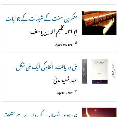
منکرین سنت کے شبہات کے جوابات
ابو احمد کلیم الدین یوسف
April 10, 2021
نئی دریافت، الحاد کی ایک نئی شکل
عبدالمعید مدنی
April 1, 2021
پندرہویں شعبان کے روزے سے متعلق