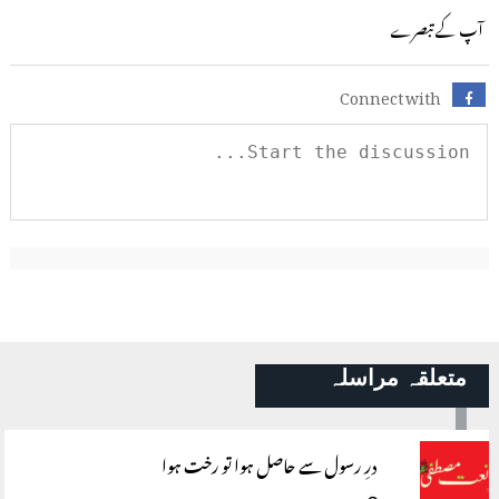
آپ کے تبصرے
Connect with
متعلقہ مراسلہ
درِ رسول سے حاصل ہوا تو رخت ہوا