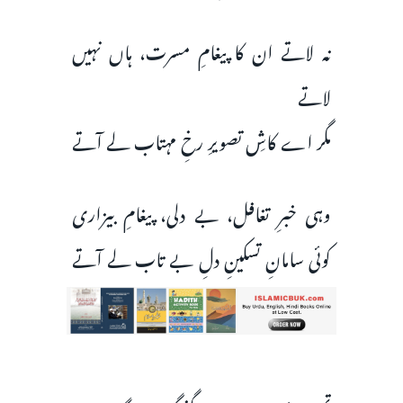
نہ لاتے ان کا پیغامِ مسرت، ہاں نہیں
لاتے
مگر اے کاشِ تصویرِ رخِ مہتاب لے آتے
وہی خبرِ تغافل، بے دلی، پیغامِ بیزاری
کوئی سامانِ تسکینِ دلِ بے تاب لے آتے