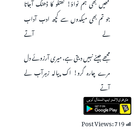
تمھیں بھی ہم نواؤ! گفتگو کا ڈھنگ آجاتا
جو تم بھی میکدوں سے کچھ ادب آداب
لے آتے
مجھے جینے نہیں دیتی ہے، میری آرزوئے دل
مرے چارہ گرو! اک پیالہ زہرآب لے
آتے
Post Views:
719