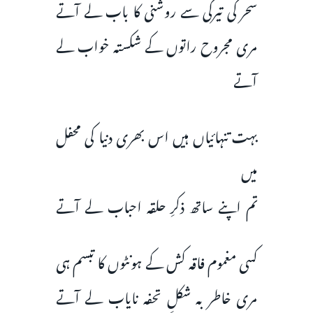
سحر کی تیرگی سے روشنی کا باب لے آتے
مری مجروح راتوں کے شکستہ خواب لے
آتے
بہت تنہائیاں ہیں اس بھری دنیا کی محفل
میں
تم اپنے ساتھ ذکرِ حلقہ احباب لے آتے
کسی مغموم فاقہ کش کے ہونٹوں کا تبسم ہی
مری خاطر بہ شکلِ تحفہ نایاب لے آتے