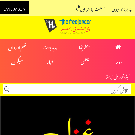
ایڈیٹر: ابوالمیزان
اسسٹنٹ ایڈیٹر: ابن کلیم
LANGUAGE ⊽
منظرنما
زمرہ جات
قلم کارواں
روبرو
چٹھی
اخبار
میگزین
ایڈیٹوریل بورڈ