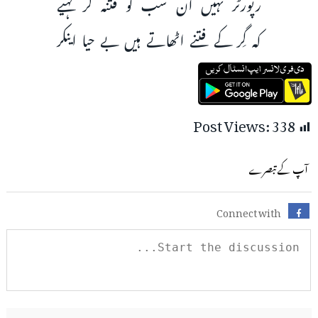
رپورٹر نہیں ان سب کو فتنہ گر کہیے
کہ گِر کے فتنے اٹھاتے ہیں بے حیا اینکر
Post Views:
338
آپ کے تبصرے
Connect with