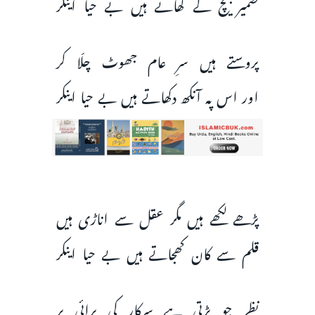
ضمیر بیچ کے کھاتے ہیں بے حیا اینکر
پروستے ہیں سرِ عام جھوٹ چلّا کر
اور اس پہ آنکھ دکھاتے ہیں بے حیا اینکر
پڑھے لکھے ہیں مگر عقل سے اناڑی ہیں
قلم سے کان کھجاتے ہیں بے حیا اینکر
نظر جو پڑتی ہے سرکار کی برائی پر