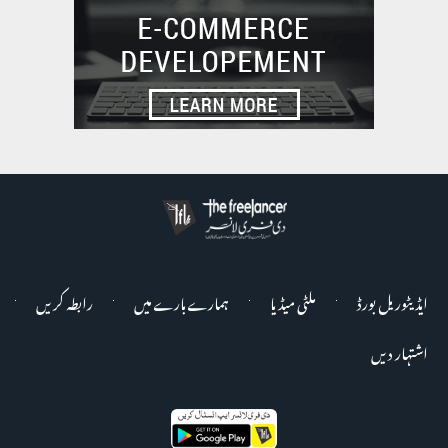
ایڈیٹوریل بورڈ
ملٹی میڈیا
ہمارے بارے میں
رابطہ کریں
اشتہار دیں