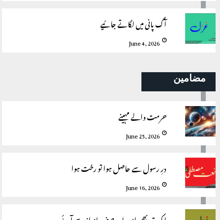
آگ پانی میں لگاتے جائیے
June 4, 2026
مضامین
حرمت والے مہینے
June 25, 2026
درِ رسول سے حاصل ہوا تو رخت ہوا
June 16, 2026
اک تیر بھی اس اور صف انداز سے آئے