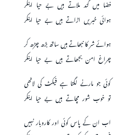
فضا میں گند ملاتے ہیں بے حیا اینکر
ہوائی خبریں اڑاتے ہیں بے حیا اینکر
ہوائے شر کا نبھاتے ہیں ساتھ بڑھ چڑھ کر
چراغ امن بجھاتے ہیں بے حیا اینکر
کوئی جو مارنے لگتا ہے فیکٹ کی لاٹھی
تو خوب شور مچاتے ہیں بے حیا اینکر
اب ان کے پاس کوئی اور کاروبار نہیں