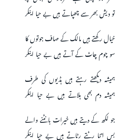
تو دیش بھر سے چھپاتے ہیں بے حیا اینکر
خیال رکھتے ہیں مالک کے صاف جوتوں کا
سو چوم چاٹ کے آتے ہیں بے حیا اینکر
ہمیشہ دیکھتے رہتے ہیں ہڈیوں کی طرف
ہمیشہ دم بھی ہلاتے ہیں بے حیا اینکر
جو لکھ کے دیتے ہیں خیرات بانٹنے والے
بس اتنا رٹتے رٹاتے ہیں بے حیا اینکر