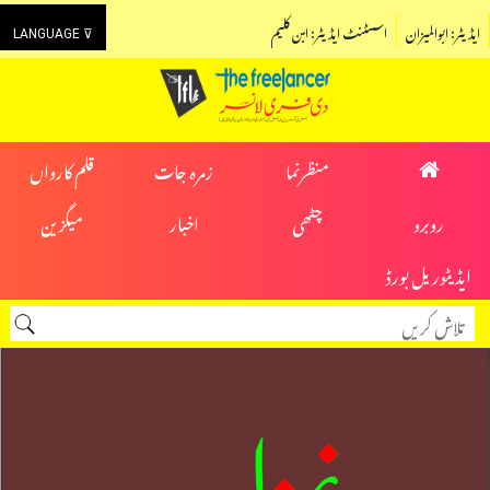
ایڈیٹر: ابوالمیزان
اسسٹنٹ ایڈیٹر: ابن کلیم
LANGUAGE ⊽
منظرنما
زمرہ جات
قلم کارواں
روبرو
چٹھی
اخبار
میگزین
ایڈیٹوریل بورڈ