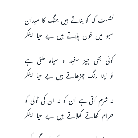
نشست گہ کو بناتے ہیں جنگ کا میدان
سبو میں خون پلاتے ہیں بے حیا اینکر
کوئی بھی چیز سفید و سیاہ ملتی ہے
تو اپنا رنگ چڑھاتے ہیں بے حیا اینکر
نہ شرم آتی ہے ان کو نہ ان کی ٹولی کو
حرام کھاتے کھلاتے ہیں بے حیا اینکر