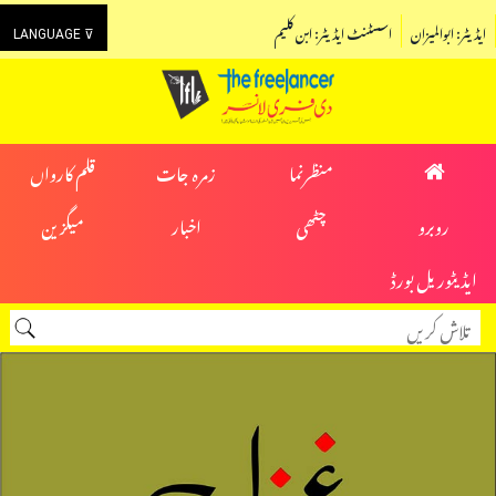
ایڈیٹر: ابوالمیزان
اسسٹنٹ ایڈیٹر: ابن کلیم
LANGUAGE ⊽
منظرنما
زمرہ جات
قلم کارواں
روبرو
چٹھی
اخبار
میگزین
ایڈیٹوریل بورڈ