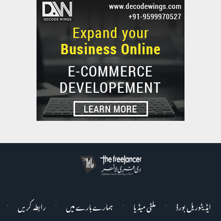
ایڈیٹوریل بورڈ
ملٹی میڈیا
ہمارے بارے میں
رابطہ کریں