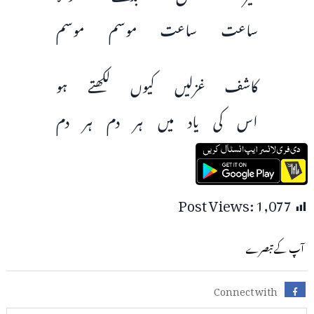
ساعت ساعت موسم‌ موسم
کاشف غزلیں کیوں لکھتے ہو
اس کی یاد میں ہر دم ہر دم
Post Views:
1,077
آپ کے تبصرے
Connect with