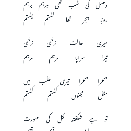
وصل کی شب تھی درہم برہم
روزِ ہجر تھا لشتم پشتم
میری حالت زخمی زخمی
تیرا سراپا مرہم مرہم
صحرا صحرا تیری طلب میں
مثل مجنوں گشتم گشتم
تو ہے شگفتہ گل کی صورت