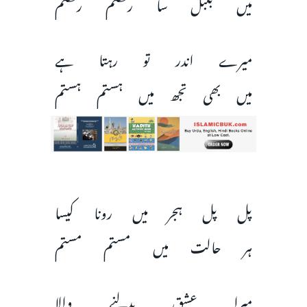
میں بلبل سا رقصم رقصم
میرے اندر تو رہتا ہے
میں بھی تجھ میں ہستم ہستم
پل پل ہجر میں رونا کیسا
ہر حالت میں مستم مستم
میرا عشق بدلنے والا