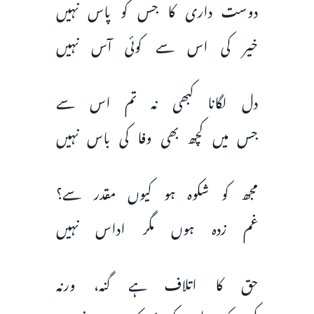
دوست داری کا جس کو پاس نہیں
خیر کی اس سے کوئی آس نہیں
دل لگانا کبھی نہ تم اس سے
جس میں کچھ بھی وفا کی باس نہیں
مجھ کو شکوہ ہو کیوں مقدر سے؟
غم زدہ ہوں مگر اداس نہیں
حق کا اتلاف ہے گنہ، ورنہ