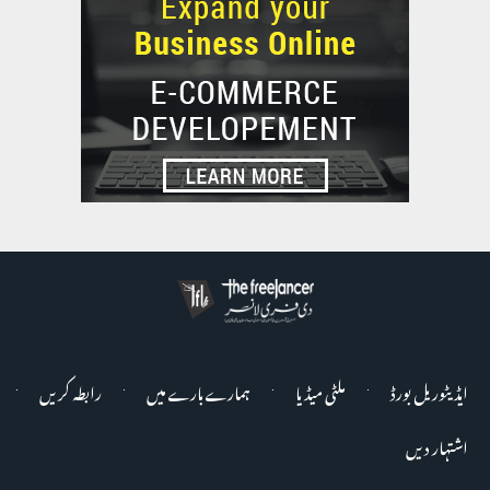
ایڈیٹوریل بورڈ
ملٹی میڈیا
ہمارے بارے میں
رابطہ کریں
اشتہار دیں