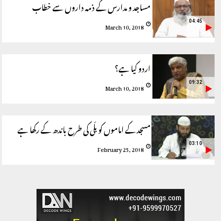
مساجد و مدارس کے ذمہ داروں سے خطاب
04:45
March 10, 2018
اردو کیا ہے؟
09:32
March 10, 2018
مسجد کے اماموں کو بلّی کی طرح باندھ کے رکھا ہے
03:10
February 25, 2018