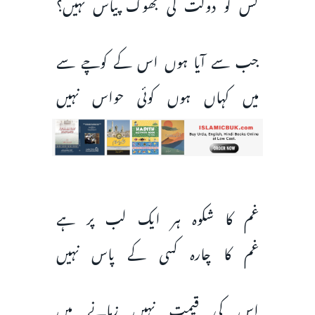
کس کو دولت کی بھوک پیاس نہیں؟
جب سے آیا ہوں اس کے کوچے سے
میں کہاں ہوں کوئی حواس نہیں
غم کا شکوہ ہر ایک لب پر ہے
غم کا چارہ کسی کے پاس نہیں
اس کی قیمت نہیں زمانے میں