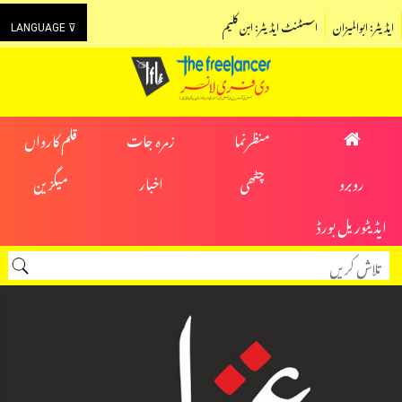
ایڈیٹر: ابوالمیزان
اسسٹنٹ ایڈیٹر: ابن کلیم
LANGUAGE ⊽
منظرنما
زمرہ جات
قلم کارواں
روبرو
چٹھی
اخبار
میگزین
ایڈیٹوریل بورڈ