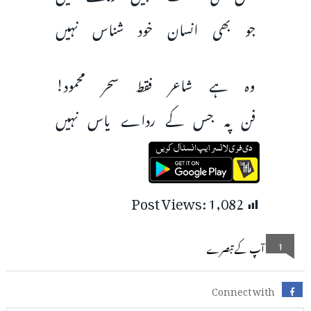
جو بھی انسان خود شناس نہیں
وہ ہے شاعر فقط سحر محمود!
فن پہ جس کے رداے یاس نہیں
Post Views:
1,082
1
آپ کے تبصرے
Connect with