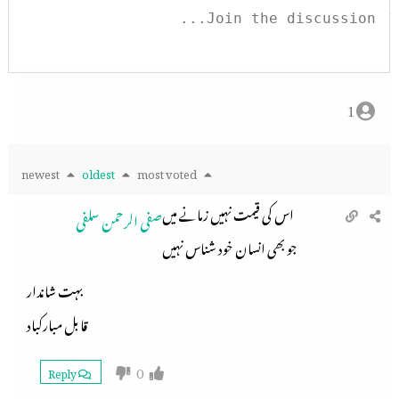
1
newest
oldest
most voted
اس کی قیمت نہیں زمانے میں
صفی الرحمن سلفی
جو بھی انسان خود شناس نہیں
بہت شاندار
قابل مبارکباد
0
Reply