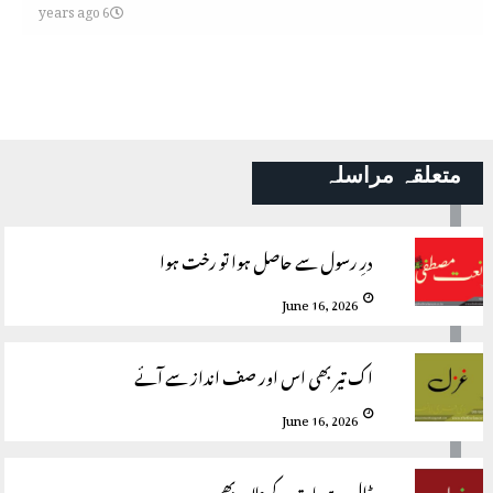
6 years ago
متعلقہ مراسلہ
درِ رسول سے حاصل ہوا تو رخت ہوا
June 16, 2026
اک تیر بھی اس اور صف انداز سے آئے
June 16, 2026
ڈال ہے پات کے علاوہ بھی