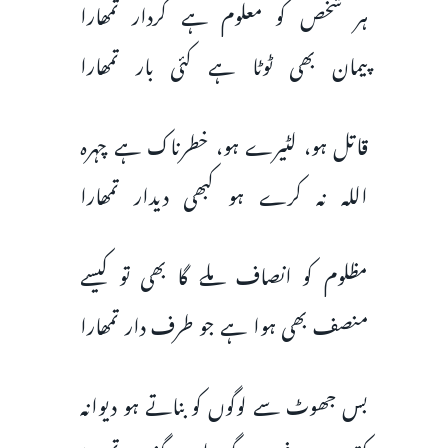
ہر شخص کو معلوم ہے کردار تمھارا
پیمان بھی ٹوٹا ہے کئی بار تمھارا
قاتل ہو، لٹیرے ہو، خطرناک ہے چہرہ
اللہ نہ کرے ہو کبھی دیدار تمھارا
مظلوم کو انصاف ملے گا بھی تو کیسے
منصف بھی ہوا ہے جو طرف دار تمھارا
بس جھوٹ سے لوگوں کو بناتے ہو دیوانہ