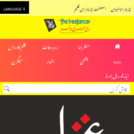
ایڈیٹر: ابوالمیزان
اسسٹنٹ ایڈیٹر: ابن کلیم
LANGUAGE ⊽
منظرنما
زمرہ جات
قلم کارواں
روبرو
چٹھی
اخبار
میگزین
ایڈیٹوریل بورڈ