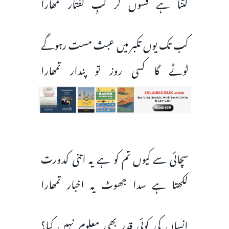
کتنا ہے فسوں گر لبِ گفتار تمھارا
کب تک یوں تکبر میں عبث مست رہوگے
ٹوٹے گا کسی روز تو پندار تمھارا
سچائی سے کیوں تم کو ہے یہ اتنی کدورت
لکھتا ہے سدا جھوٹ یہ اخبار تمھارا
انساں کی کوئی قدر بھی معلوم نہیں کیا؟