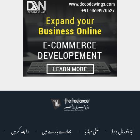
ایڈیٹوریل بورڈ
ملٹی میڈیا
ہمارے بارے میں
رابطہ کریں