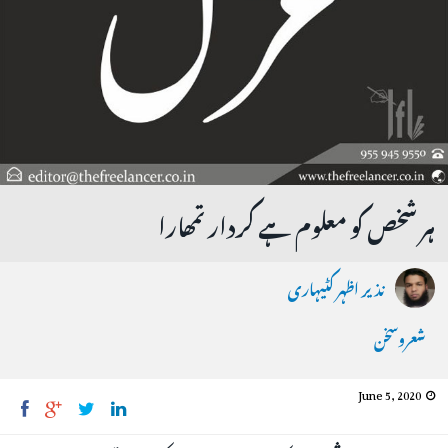
ہر شخص کو معلوم ہے کردار تمھارا
نذیر اظہر کٹیہاری
شعروسخن
June 5, 2020