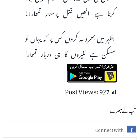
کرتا ہے انھیں قتل پرستار تمھارا!
اظہر میں بھروسہ کروں کس پر کہ یہاں تو
مسکن ہے لٹیروں کا ہی دربار تمھارا
Post Views:
927
آپ کے تبصرے
Connect with