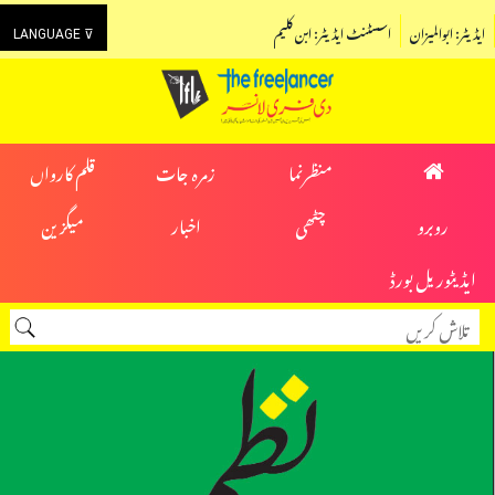
ایڈیٹر: ابوالمیزان
اسسٹنٹ ایڈیٹر: ابن کلیم
LANGUAGE ⊽
منظرنما
زمرہ جات
قلم کارواں
روبرو
چٹھی
اخبار
میگزین
ایڈیٹوریل بورڈ