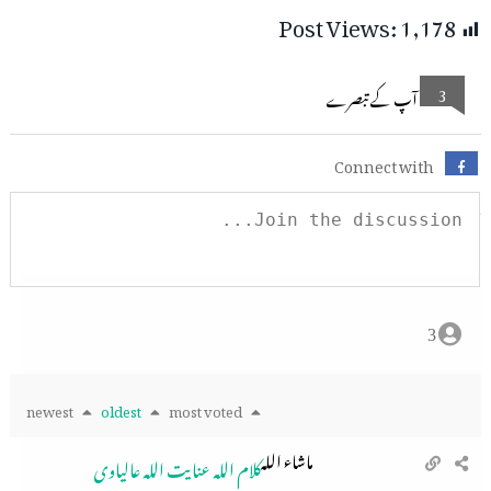
Post Views:
1,178
3
آپ کے تبصرے
Connect with
3
newest
oldest
most voted
ماشاء اللہ
کلام اللہ عنایت اللہ عالیاوی