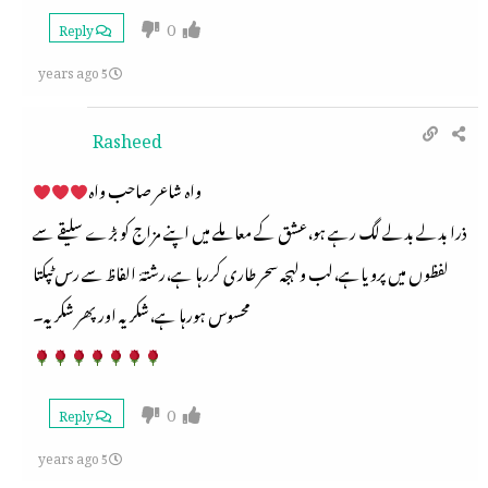
0
Reply
5 years ago
Rasheed
واہ شاعر صاحب واہ⁦
ذرا بدلے بدلے لگ رہے ہو،عشق کے معاملے میں اپنے مزاج کو بڑے سلیقے سے
لفظوں میں پرویاہے،لب ولہجہ سحر طاری کررہا ہے،رشتۂ الفاظ سے رس ٹپکتا
محسوس ہورہا ہے،شکریہ اور پھر شکریہ۔
0
Reply
5 years ago