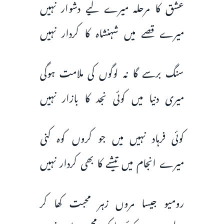
عشق کا مرحلہ میرے لیے دشوار نہیں
میرے قصے میں شہنشاہ کا کردار نہیں
سنگ برسے گا نہ لوگوں کی ملامت ہوگی
میری دنیا میں کوئی نجد کا بازار نہیں
کوئی‌ فرہاد نہیں میں جو کروں کوہ کنی
میرے انجام میں تیشے کا بھی کردار نہیں
رومیو جیسا مروں زہر محبت کھا کر