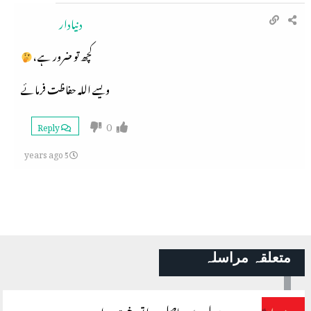
دنیادار
کچھ تو ضرور ہے ،
ویسے اللہ حفاظت فرمائے
0
Reply
5 years ago
متعلقہ مراسلہ
درِ رسول سے حاصل ہوا تو رخت ہوا