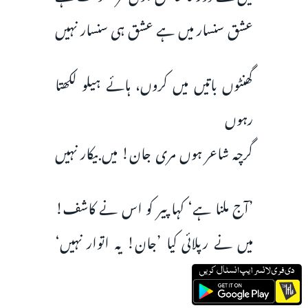
عشق سنسار میں ہے عشق ہی سنسار نہیں
گھنٹوں باتیں میں کروں، ہائے ہیلو لکھتا
رہوں
گرچہ شاعر ہوں مری جان! میں بیکار نہیں
’آج ملنا ہے‘ کہا پیر کو اس نے کاشف!
میں نے رپلائی کیا ’جان‌! یہ اتوار نہیں‘