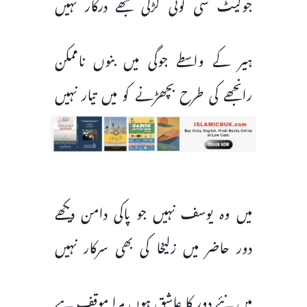
جولیٹ سی کوئی لڑکی مجھے درکار نہیں
ہیر کے واسطے جوگی میں بنوں ناممکن
رانجھے کی طرح بچھڑنے کو میں تیار نہیں
میں وہ یوسف نہیں جو پاکی دامن دیکھے
دور حاضر میں زلیخا کی بھی سرکار نہیں
میں نئے دور کا عاشق ہوں مرا‌ موقف ہے