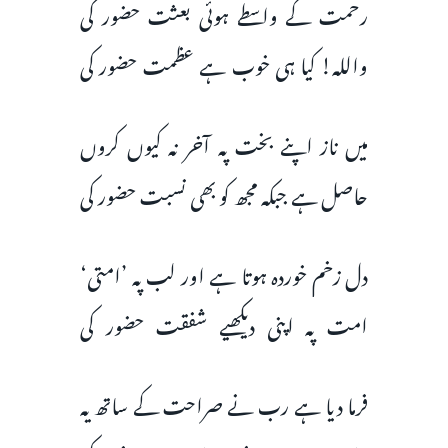
رحمت کے واسطے ہوئی بعثت حضور کی
واللہ! کیا ہی خوب ہے عظمت حضور کی
میں ناز اپنے بخت پہ آخر نہ کیوں کروں
حاصل ہے جبکہ مجھ کو بھی نسبت حضور کی
دل زخم خوردہ ہوتا ہے اور لب پہ ’امتی‘
امت پہ اپنی دیکھیے شفقت حضور کی
فرما دیا ہے رب نے صراحت کے ساتھ یہ