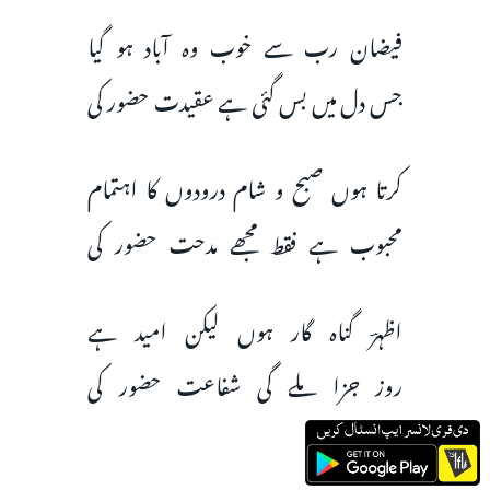
فیضان رب سے خوب وہ آباد ہو گیا
جس دل میں بس گئی ہے عقیدت حضور کی
کرتا ہوں صبح و شام درودوں کا اہتمام
محبوب ہے فقط مجھے مدحت حضور کی
اظہرؔ گناہ گار ہوں لیکن امید ہے
روز جزا ملے گی شفاعت حضور کی