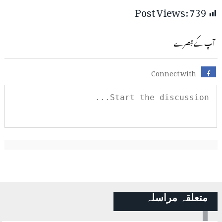
Post Views:
739
آپ کے تبصرے
Connect with
متعلقہ مراسلہ