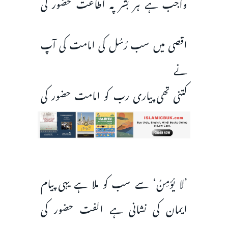
واجب ہے ہر بشر پہ اطاعت حضور کی
اقصی میں سب رُسُل کی امامت کی آپ
نے
کتنی تھی پیاری رب کو امامت حضور کی
’لا يُؤمِنُ‘ سے سب كو ملا ہے یہی پیام
ایمان کی نشانی ہے الفت حضور کی