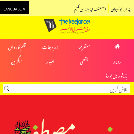
ایڈیٹر: ابوالمیزان
اسسٹنٹ ایڈیٹر: ابن کلیم
LANGUAGE ⊽
منظرنما
زمرہ جات
قلم کارواں
روبرو
چٹھی
اخبار
میگزین
ایڈیٹوریل بورڈ