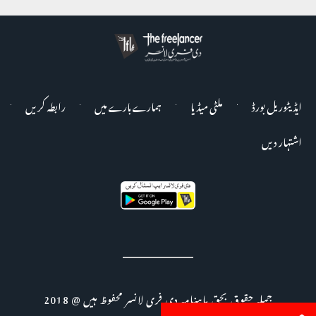
ایڈیٹوریل بورڈ
ملٹی میڈیا
ہمارے بارے میں
رابطہ کریں
اشتہار دیں
جملہ حقوق بحق ماہنامہ دی فری لانسر محفوظ ہیں @ 2018