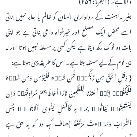
والا ہے۔ (البقرة : ٢٥٦)
بغیر مداہنت کے رواداری انسان کو ظالم یا جابر نہیں بناتی
اسے محض ایک مصلح اور خیرخواہ داعی بناتی ہے جو اپنی
بات دو ٹوک رکھ دیتا ہے لیکن کسی پر مسلط نہیں ہوتا اور نہ
ہی قوم کے لیے مسئلہ بنتا ہے۔ اس کا طریقہ یہی ہوتا ہے:
{ وَقُلِ ٱلۡحَقُّ مِن رَّبِّكُمۡۖ فَمَن شَاۤءَ فَلۡیُؤۡمِن وَمَن شَاۤءَ
فَلۡیَكۡفُرۡۚ إِنَّاۤ أَعۡتَدۡنَا لِلظَّـٰلِمِینَ نَارًا أَحَاطَ بِهِمۡ سُرَادِقُهَاۚ وَإِن
یَسۡتَغِیثُوا۟ یُغَاثُوا۟ بِمَاۤءࣲ كَٱلۡمُهۡلِ یَشۡوِی ٱلۡوُجُوهَۚ بِئۡسَ
ٱلشَّرَابُ وَسَاۤءَتۡ مُرۡتَفَقًا }صاف کہہ دو کہ یہ حق ہے