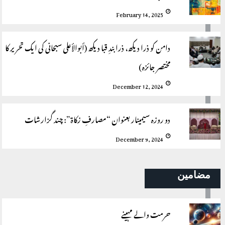
February 14, 2025
دامن کو ذرا دیکھ، ذرا بندِ قبا دیکھ (أبوالأعلی سبحانی کی ایک تحریر کا
مختصر جائزہ)
December 12, 2024
دو روزہ سیمینار بعنوان “مصارفِ زکاة”: چند گزارشات
December 9, 2024
مضامین
حرمت والے مہینے