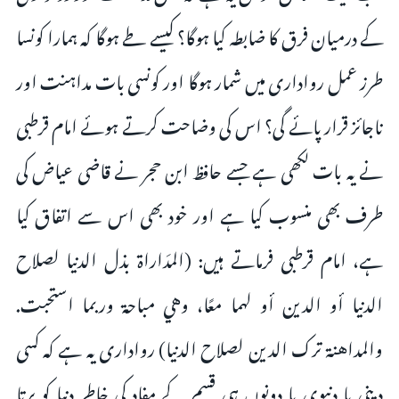
کے درمیان فرق کا ضابطہ کیا ہوگا؟ کیسے طے ہوگا کہ ہمارا کونسا
طرز عمل رواداری میں شمار ہوگا اور کونسی بات مداہنت اور
ناجائز قرار پائے گی؟ اس کی وضاحت کرتے ہوئے امام قرطبی
نے یہ بات لکھی ہے جسے حافظ ابن حجر نے قاضی عياض کی
طرف بھی منسوب کیا ہے اور خود بھی اس سے اتفاق کیا
ہے، امام قرطبی فرماتے ہیں: (المدَاراة بذل الدنيا لصلاح
الدنيا أو الدين أو لهما معًا، وهي مباحة وربما استحبت.
والمداهنة ترك الدين لصلاح الدنيا) رواداری یہ ہے کہ کسی
دینی یا دنیوی یا دونوں ہی قسم کے مفاد کی خاطر دنیا کو برتا