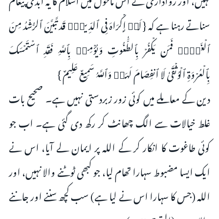
سناتے رہنا ہے کہ { لَاۤ إِكۡرَاهَ فِی ٱلدِّینِۖ قَد تَّبَیَّنَ ٱلرُّشۡدُ مِنَ
ٱلۡغَیِّۚ فَمَن یَكۡفُرۡ بِٱلطَّـٰغُوتِ وَیُؤۡمِنۢ بِٱللَّهِ فَقَدِ ٱسۡتَمۡسَكَ
بِٱلۡعُرۡوَةِ ٱلۡوُثۡقَىٰ لَا ٱنفِصَامَ لَهَاۗ وَٱللَّهُ سَمِیعٌ عَلِیمٌ }
دین کے معاملے میں کوئی زور زبردستی نہیں ہے۔ صحیح بات
غلط خیالات سے الگ چھانٹ کر رکھ دی گئی ہے۔ اب جو
کوئی طاغوت کا انکار کر کے اللہ پر ایمان لے آیا، اس نے
ایک ایسا مضبوط سہارا تھام لیا، جو کبھی ٹوٹنے والا نہیں، اور
اللہ (جس کا سہارا اس نے لیا ہے) سب کچھ سننے اور جاننے