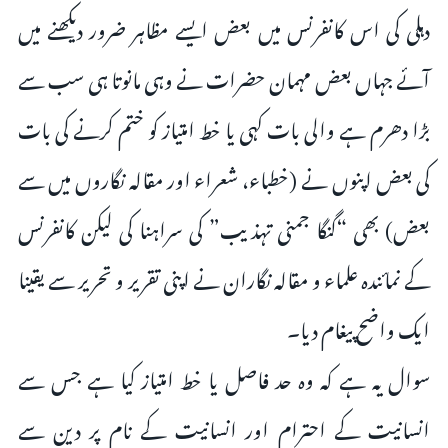
دہلی کی اس کانفرنس میں بعض ایسے مظاہر ضرور دیکھنے میں
آئے جہاں بعض مہمان حضرات نے وہی مانوتا ہی سب سے
بڑا دھرم ہے والی بات کہی یا خط امتیاز کو ختم کرنے کی بات
کی بعض اپنوں نے (خطباء، شعراء اور مقالہ نگاروں میں سے
بعض) بھی “گنگا جمنی تہذیب” کی سراہنا کی لیکن کانفرنس
کے نمائندہ علماء و مقالہ نگاران نے اپنی تقریر و تحریر سے یقینا
ایک واضح پیغام دیا۔
سوال یہ ہے کہ وہ حد فاصل یا خط امتیاز کیا ہے جس سے
انسانیت کے احترام اور انسانیت کے نام پر دین سے