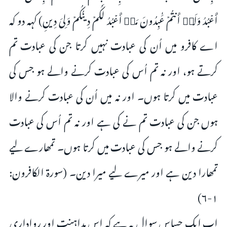
أَعۡبُدُ وَلَاۤ أَنتُمۡ عَـٰبِدُونَ مَاۤ أَعۡبُدُ لَكُمۡ دِینُكُمۡ وَلِیَ دِینِ) کہہ دو کہ
اے کافرو میں اُن کی عبادت نہیں کرتا جن کی عبادت تم
کرتے ہو، اور نہ تم اُس کی عبادت کرنے والے ہو جس کی
عبادت میں کرتا ہوں۔ اور نہ میں اُن کی عبادت کرنے والا
ہوں جن کی عبادت تم نے کی ہے اور نہ تم اُس کی عبادت
کرنے والے ہو جس کی عبادت میں کرتا ہوں۔ تمھارے لیے
تمھارا دین ہے اور میرے لیے میرا دین۔ (سورة الكافرون:
١-٦)
اب ایک حساس سوال یہ ہے کہ اس مداہنت اور رواداری