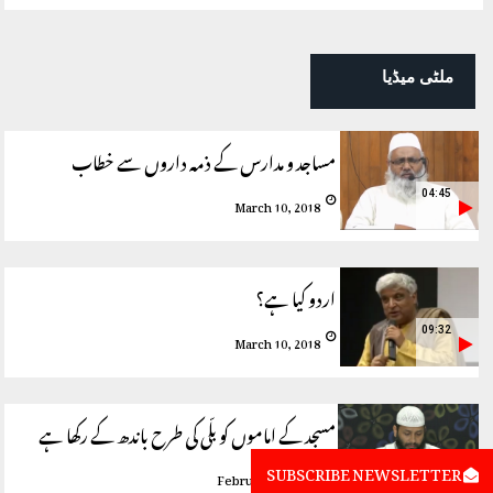
ملٹی میڈیا
مساجد و مدارس کے ذمہ داروں سے خطاب
04:45
March 10, 2018
اردو کیا ہے؟
09:32
March 10, 2018
مسجد کے اماموں کو بلّی کی طرح باندھ کے رکھا ہے
SUBSCRIBE NEWSLETTER
03:10
February 25, 2018