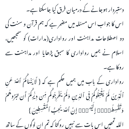
دستبردار ہوجانے کے درمیان فرق کیا جاسکتا ہے۔
اس کا جواب اس مسئلہ میں مضمر ہے کہ ہم قرآن و سنت کی
دو اصطلاحات مداہنت اور رواداری(مدارات) کو سمجھیں،
اسلام نے ہمیں رواداری کا سبق پڑھایا اور مداہنت سے
روکا ہے۔
رواداری کے باب میں ہمیں حکم ہے کہ { لَّا یَنۡهَاكُمُ ٱللَّهُ عَنِ
ٱلَّذِینَ لَمۡ یُقَـٰتِلُوكُمۡ فِی ٱلدِّینِ وَلَمۡ یُخۡرِجُوكُم مِّن دِیَـٰرِكُمۡ أَن تَبَرُّوهُمۡ
وَتُقۡسِطُوۤا۟ إِلَیۡهِمۡۚ إِنَّ ٱللَّهَ یُحِبُّ ٱلۡمُقۡسِطِینَ }
اللہ تمھیں اس بات سے نہیں روکتا کہ تم ان لوگوں کے ساتھ