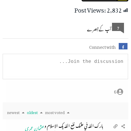
Post Views:
2,832
7
آپ کے تبصرے
Connect with
6
newest
oldest
most voted
بارك الله في علمك نفع الله يك الاسلام و
عثمان عمري