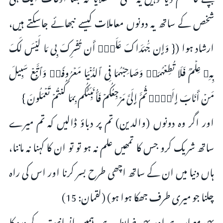
شخص کے ساتھ یہ دونوں معاملات کیسے نبھائے جاسکتے ہیں،
ارشاد ہوا ({ وَإِن جَـٰهَدَاكَ عَلَىٰۤ أَن تُشۡرِكَ بِی مَا لَیۡسَ لَكَ
بِهِۦ عِلۡمࣱ فَلَا تُطِعۡهُمَاۖ وَصَاحِبۡهُمَا فِی ٱلدُّنۡیَا مَعۡرُوفࣰاۖ وَٱتَّبِعۡ سَبِیلَ
مَنۡ أَنَابَ إِلَیَّۚ ثُمَّ إِلَیَّ مَرۡجِعُكُمۡ فَأُنَبِّئُكُم بِمَا كُنتُمۡ تَعۡمَلُونَ }
اور اگر وه دونوں (والدین) تم پر دباؤ ڈالیں کہ تم میرے
ساتھ شریک کرو جس کا تمھیں علم نہ ہو تو تو ان کا کہنا نہ ماننا،
ہاں دنیا میں ان کے ساتھ اچھی طرح بسر کرنا اور اس کی راه
چلنا جو میری طرف جھکا ہوا ہو) (لقمان: 15)
یہی معیار ہے اور یہی ضابطہ ہے، ہمیں انسانیت کے درد کا