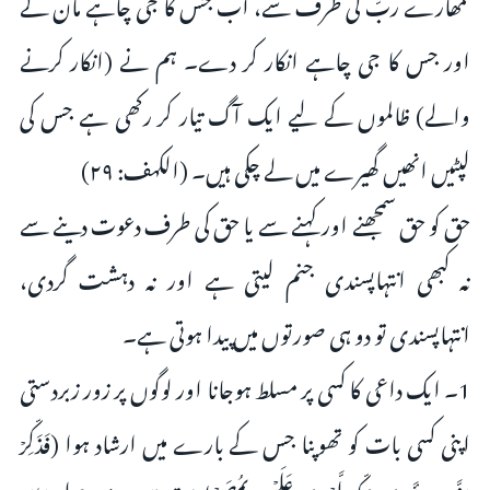
تمھارے ربّ کی طرف سے، اب جس کا جی چاہے مان لے
اور جس کا جی چاہے انکار کر دے۔ ہم نے (انکار کرنے
والے) ظالموں کے لیے ایک آگ تیار کر رکھی ہے جس کی
لپٹیں انھیں گھیرے میں لے چکی ہیں۔ (الكهف: ٢٩)
حق کو حق سمجھنے اور کہنے سے یا حق کی طرف دعوت دینے سے
نہ کبھی انتہاپسندی جنم لیتی ہے اور نہ دہشت گردی،
انتہاپسندی تو دو ہی صورتوں میں پیدا ہوتی ہے۔
1۔ ایک داعی کا کسی پر مسلط ہوجانا اور لوگوں پر زور زبردستی
اپنی کسی بات کو تھوپنا جس کے بارے میں ارشاد ہوا (فَذَكِّرۡ