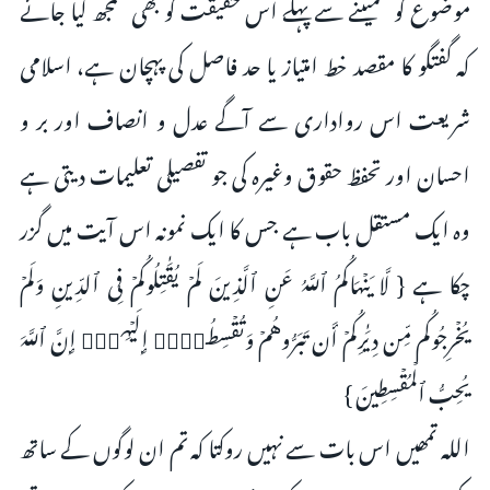
موضوع کو سمیٹنے سے پہلے اس حقیقت کو بھی سمجھ لیا جائے
کہ گفتگو کا مقصد خط امتیاز یا حد فاصل کی پہچان ہے، اسلامی
شریعت اس رواداری سے آگے عدل و انصاف اور بر و
احسان اور تحفظ حقوق وغیرہ کی جو تفصیلی تعلیمات دیتی ہے
وہ ایک مستقل باب ہے جس کا ایک نمونہ اس آیت میں گزر
چکا ہے { لَّا یَنۡهَاكُمُ ٱللَّهُ عَنِ ٱلَّذِینَ لَمۡ یُقَـٰتِلُوكُمۡ فِی ٱلدِّینِ وَلَمۡ
یُخۡرِجُوكُم مِّن دِیَـٰرِكُمۡ أَن تَبَرُّوهُمۡ وَتُقۡسِطُوۤا۟ إِلَیۡهِمۡۚ إِنَّ ٱللَّهَ
یُحِبُّ ٱلۡمُقۡسِطِینَ }
اللہ تمھیں اس بات سے نہیں روکتا کہ تم ان لوگوں کے ساتھ