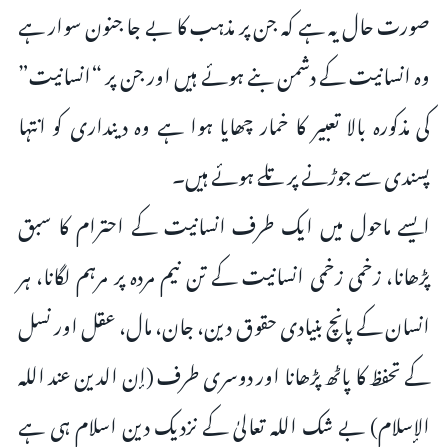
صورت حال یہ ہے کہ جن پر مذہب کا بے جا جنون سوار ہے
وہ انسانیت کے دشمن بنے ہوئے ہیں اور جن پر “انسانیت”
کی مذکورہ بالا تعبیر کا خمار چھایا ہوا ہے وہ دینداری کو انتہا
پسندی سے جوڑنے پر تلے ہوئے ہیں۔
ایسے ماحول میں ایک طرف انسانیت کے احترام کا سبق
پڑھانا، زخمی زخمی انسانیت کے تن نیم مردہ پر مرہم لگانا، ہر
انسان کے پانچ بنیادی حقوق دین، جان، مال، عقل اور نسل
کے تحفظ کا پاٹھ پڑھانا اور دوسری طرف (إن الدين عند الله
الإسلام) بے شک اللہ تعالیٰ کے نزدیک دین اسلام ہی ہے