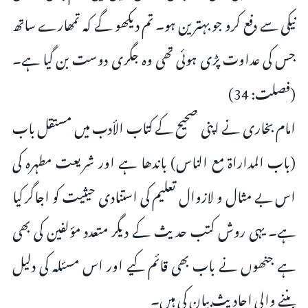
نیکی سے دفع کرو جو بہترین ہو۔ تم دیکھو گے کہ تمھارے ساتھ
جس کی عداوت پڑی ہوئی تھی وہ جگری دوست بن گیا ہے۔
(فصلت: 34)
امام بخاری نے اپنی صحیح کے کتاب الأدب میں مستقل باب
(باب المداراة مع الناس) باندھا ہے اور شریعت مطہرہ کی
اس بے مثال و لازوال تعلیم کی استنادی حیثیت کو اجاگر کیا
ہے۔ یہی روش کتب حدیث کے دیگر متعدد مؤلفین کی بھی
ہے جنھوں نے باب بھی قائم کیے اور اس مسئلہ کی دلیل
بننے والی احادیث بیان کی ہیں۔