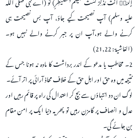
إِنَّمَاۤ أَنتَ مُذَكِّرࣱ لَّسۡتَ عَلَیۡهِم بِمُصَیۡطِرٍ) تو (اے نبی صلى الله
عليه وسلم) آپ نصیحت کیے جاؤ، آپ بس نصیحت ہی
کرنے والے ہو،آپ ان پر جبر کرنے والے نہیں ہو۔
(الغاشية : 21,22)
2۔ مخاطب یا مدعو کے اندر برداشت کا مادہ نہ ہونا جس کے
نتیجہ میں وہ حق اور اہل حق کے خلاف محاذ آرائی پر اتر آئے۔
لوگ ان دو انتہاؤں سے بچ کر اعتدال کی راہ پر قائم رہیں اور
عدل و انصاف پر گامزن رہیں تو پھر یہ دنیا ایک پر امن مقام
بن جائے گی۔