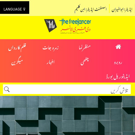
ایڈیٹر: ابوالمیزان
اسسٹنٹ ایڈیٹر: ابن کلیم
LANGUAGE ⊽
منظرنما
زمرہ جات
قلم کارواں
روبرو
چٹھی
اخبار
میگزین
ایڈیٹوریل بورڈ