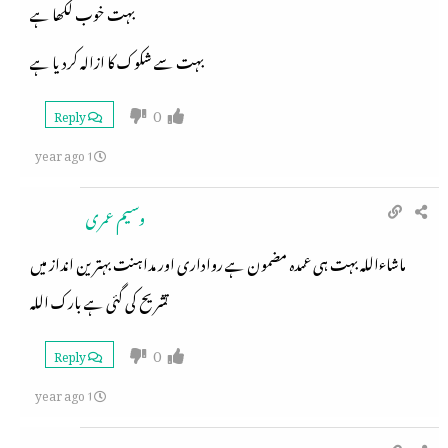
بہت خوب لکھا ہے
بہت سے شکوک کا ازالہ کردیا ہے
0
Reply
1 year ago
وسیم عمری
ماشاءاللہ بہت ہی عمدہ مضمون ہے رواداری اور مداہنت بہترین انداز میں
تشریح کی گئی ہے بارک اللہ
0
Reply
1 year ago