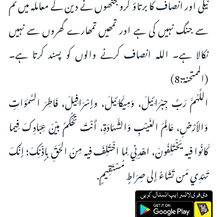
نیکی اور انصاف کا برتاؤ کرو جنھوں نے دین کے معاملہ میں تم
سے جنگ نہیں کی ہے اور تمھیں تمھارے گھروں سے نہیں
نکالا ہے۔ اللہ انصاف کرنے والوں کو پسند کرتا ہے۔
(الممتحنة:8)
اللَّهُمَّ رَبَّ جِبْرَائِيلَ، وَمِيكَائِيلَ، وإسْرَافِيلَ، فَاطِرَ السَّمَوَاتِ
وَالأرْضِ، عَالِمَ الغَيْبِ وَالشَّهَادَةِ، أَنْتَ تَحْكُمُ بيْنَ عِبَادِكَ فِيما
كَانُوا فيه يَخْتَلِفُونَ، اهْدِنِي لِما اخْتُلِفَ فيه مِنَ الحَقِّ بإذْنِكَ؛ إنَّكَ
تَهْدِي مَن تَشَاءُ إلى صِرَاطٍ مُسْتَقِيمٍ.