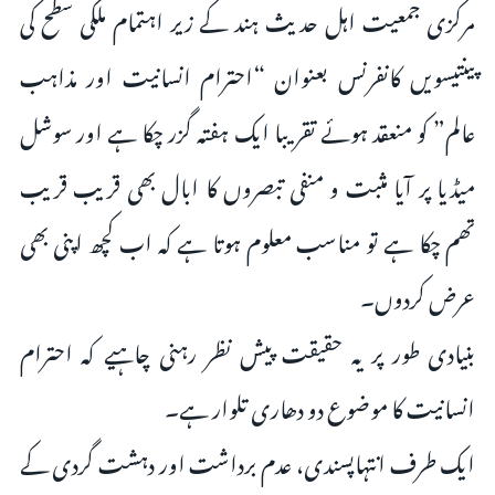
مرکزی جمعیت اہل حدیث ہند کے زیر اہتمام ملکی سطح کی
پینتیسویں کانفرنس بعنوان “احترام انسانیت اور مذاہب
عالم” کو منعقد ہوئے تقریبا ایک ہفتہ گزر چکا ہے اور سوشل
میڈیا پر آیا مثبت و منفی تبصروں کا ابال بھی قریب قریب
تھم چکا ہے تو مناسب معلوم ہوتا ہے کہ اب کچھ اپنی بھی
عرض کردوں۔
بنیادی طور پر یہ حقیقت پیش نظر رہنی چاہیے کہ احترام
انسانیت کا موضوع دو دھاری تلوار ہے۔
ایک طرف انتہاپسندی، عدم برداشت اور دہشت گردی کے