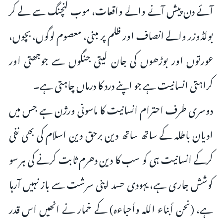
آئے دن پیش آنے والے واقعات، موب لنچنگ سے لے کر
بولڈوزر والے انصاف اور ظلم پر مبنی، معصوم لوگوں، بچوں،
عورتوں اور بوڑھوں کی جان لیتی جنگوں سے جوجھتی اور
کراہتی انسانیت ہے جو اپنے درد کا درماں چاہتی ہے۔
دوسری طرف احترام انسانیت کا ماسونی ورژن ہے جس میں
ادیان باطلہ کے ساتھ ساتھ دین برحق دین اسلام کی بھی نفی
کرکے انسانیت ہی کو سب کا دین دھرم ثابت کرنے کی ہر سو
کوشش جاری ہے، یہودی حسد اپنی سرشت سے باز نہیں آرہا
ہے، (نحن أبناء الله وأحباءه) کے خمار نے انھیں اس قدر