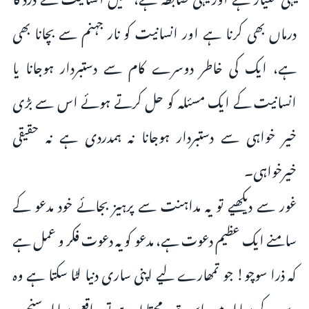
درماں بھی کرنا ہے اور انسانیت کو نار جہنم سے بچانا بھی
ہے، ایک کی خاطر دوسرے کام سے دستبردار ہوجانا یا
انسانیت کے ایک مسئلہ کو حل کرتے ہوئے اس سے بڑی
خیر خواہی سے دستبردار ہوجانا نہ ہمدردی ہے نہ حقیقی
خیرخواہی۔
غور سے دیکھیے تو یہ مداہنت سے پرہیز بجائے خود مدعو کے
سامنے ایک عظیم دعوت ہے، مدعو کو یہ دعوت فکر و عمل ہے
کہ ذرا سوچو! جو تمھارے لیے اپنی ساری دنیا لٹا سکتا ہے وہ
دین کے معاملہ میں اس قدر محتاط ہے تو واقعی معاملہ سنجیدہ