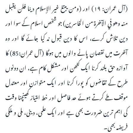
(آل عمران: ١٩) اور (ومن يبتغ غير الإسلام دينا فلن يقبل
منه وهو في الآخرة من الخاسرين) جو شخص اسلام کے سوا اور
دین تلاش کرے، اس کا دین قبول نہ کیا جائے گا اور وه
آخرت میں نقصان پانے والوں میں ہوگا (آل عمران:85) کا
آوازہ حق بلند کرنا ایک کٹھن اور مشکل کام ہے، ان دونوں
طرح کے تقاضوں کو پورا کرنا اور ایک متوازن اور معتدل
موقف طے کرتے ہوئے حد فاصل اور خط امتیاز کھینچنا وقت
کی اہم ترین ضرورت بھی ہے اور ایک علمی، دینی، ملی و ملکی
فریضہ بھی۔