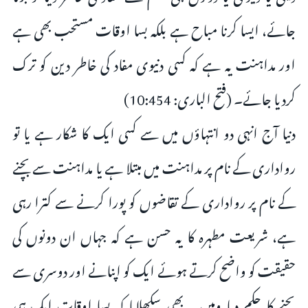
جائے، ایسا کرنا مباح ہے بلکہ بسا اوقات مستحب بھی ہے
اور مداہنت یہ ہے کہ کسی دنیوی مفاد کی خاطر دین کو ترک
کردیا جائے۔ (فتح الباری: 10:454)
دنیا آج انہی دو انتہاؤں میں سے کسی ایک کا شکار ہے یا تو
رواداری کے نام پر مداہنت میں مبتلا ہے یا مداہنت سے بچنے
کے نام پر رواداری کے تقاضوں کو پورا کرنے سے کترا رہی
ہے، شریعت مطہرہ کا یہ حسن ہے کہ جہاں ان دونوں کی
حقیقت کو واضح کرتے ہوئے ایک کو اپنانے اور دوسری سے
بچنے کا حکم دیا وہیں یہ بھی سکھلایا کہ بسا اوقات ایک ہی