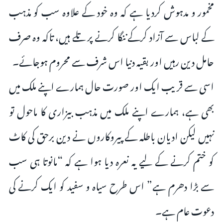
مخمور و مدہوش کردیا ہے کہ وہ خود کے علاوہ سب کو مذہب
کے لباس سے آزاد کرکے ننگا کرنے پر تلے ہیں، تاکہ وہ صرف
حامل دین رہیں اور بقیہ دنیا اس شرف سے محروم ہوجائے۔
اسی سے قریب ایک اور صورت حال ہمارے اپنے ملک میں
بھی ہے، ہمارے اپنے ملک میں مذہب بیزاری کا ماحول تو
نہیں لیکن ادیان باطلہ کے پیروکاروں نے دین برحق کی کاٹ
کو ختم کرنے کے لیے یہ نعرہ دیا ہوا ہے کہ “مانوتا ہی سب
سے بڑا دھرم ہے” اس طرح سیاہ و سفید کو ایک کرنے کی
دعوت عام ہے۔