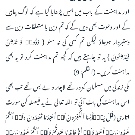
اور مداہنت کے باب میں ہمیں پڑھایا گیا ہے کہ لوگ چاہیں
گے اور دعوت بھی دیں گے کہ تم دین یا متعلقات دین سے
دستبردار ہوجاؤ لیکن تم کسی کی نہ سنو { وَدُّوا۟ لَوۡ تُدۡهِنُ
فَیُدۡهِنُونَ } یہ تو چاہتے ہیں کہ کچھ تم مداہنت کرو تو یہ بھی
مداہنت کریں۔ (القلم: 9)
مکی زندگی میں مسلمان کمزور تھے لاچار و بے بس تھے تب بھی
اس مداہنت کی بات آئی تو اللہ تعالی نے یہ فیصلہ کن سورت
اتاری (قُلۡ یَـٰۤأَیُّهَا ٱلۡكَـٰفِرُونَ لَاۤ أَعۡبُدُ مَا تَعۡبُدُونَ وَلَاۤ أَنتُمۡ
عَـٰبِدُونَ مَاۤ أَعۡبُدُ وَلَاۤ أَنَا۠ عَابِدࣱ مَّا عَبَدتُّمۡ وَلَاۤ أَنتُمۡ عَـٰبِدُونَ مَاۤ