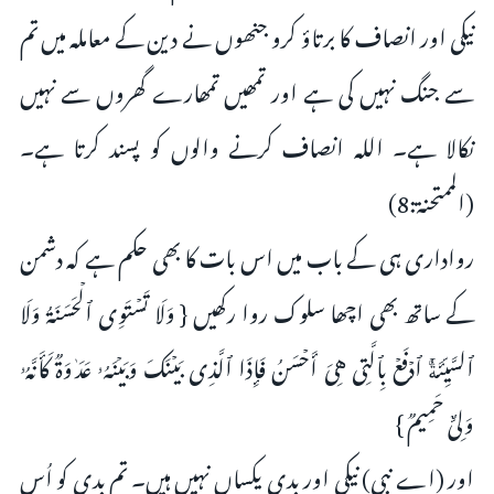
نیکی اور انصاف کا برتاؤ کرو جنھوں نے دین کے معاملہ میں تم
سے جنگ نہیں کی ہے اور تمھیں تمھارے گھروں سے نہیں
نکالا ہے۔ اللہ انصاف کرنے والوں کو پسند کرتا ہے۔
(الممتحنة:8)
رواداری ہی کے باب میں اس بات کا بھی حکم ہے کہ دشمن
کے ساتھ بھی اچھا سلوک روا رکھیں { وَلَا تَسۡتَوِی ٱلۡحَسَنَةُ وَلَا
ٱلسَّیِّئَةُۚ ٱدۡفَعۡ بِٱلَّتِی هِیَ أَحۡسَنُ فَإِذَا ٱلَّذِی بَیۡنَكَ وَبَیۡنَهُۥ عَدَ ٰ⁠وَةࣱ كَأَنَّهُۥ
وَلِیٌّ حَمِیمࣱ }
اور (اے نبی) نیکی اور بدی یکساں نہیں ہیں۔ تم بدی کو اُس