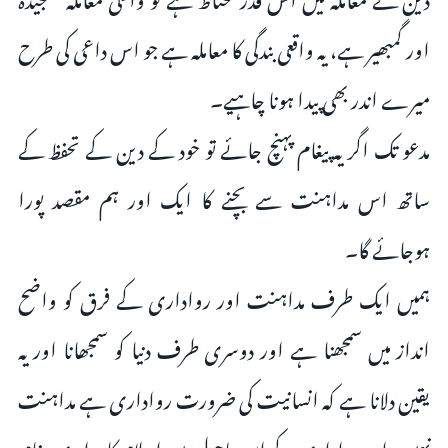
اور گمبھیر ہے، یہ واقعی بندگی کا معاملہ ہے جو اس داعی کی طرح
میرے اندر بھی پیدا ہونا چاہیے۔
مدعو تک اگر یہ پیغام پہنچ جائے تو خود کے دین کے تحفظ کے
ساتھ اس مداہنت سے بچنے کا ایک اور ہم مقصد پورا
ہوجائے گا۔
ہمیں ایک طرف مداہنت اور رواداری کے فرق کو واضح
انداز میں سمجھنا ہے اور دوسری طرف دنیا کو سمجھانا اور یہ
یقین دلانا ہے کہ انسانیت کی ضرورت رواداری ہے مداہنت
نہیں، اور رواداری کے اس ماحول میں اسلام کا یہ ابدی پیغام