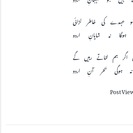
و عہدے کی خاطر لڑائی
ہوگا نہ شایانِ اردو
اگر ہم لٹاتے رہیں گے
ہ ہوگی سؔحر آنِ اردو
Post Vie