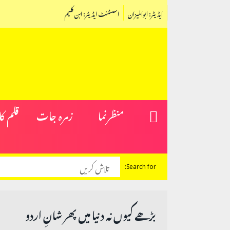
ایڈیٹر: ابوالمیزان
اسسٹنٹ ایڈیٹر: ابن کلیم
منظرنما
زمرہ جات
قلم ک
Search for:
بڑھے کیوں نہ دنیا میں پھر شانِ اردو