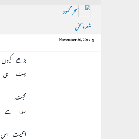
سحر محمود
شعروسخن
November 20, 2019
بڑھے کیوں ن
بہت ہی ک
محبت، م
سدا سے رہ
اہمیت اس