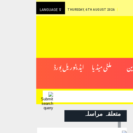
LANGUAGE ⊽
THURSDAY, 6TH AUGUST 2026
ین
ملٹی میڈیا
ایڈیٹوریل بورڈ
متعلقہ مراسلہ