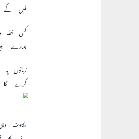
ملیں گے ج
کسی خطہ و
ہمارے ہیں
زبانوں پہ
کرے گا کو
رکاوٹ وہی
بنے پھرتے