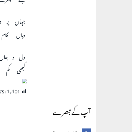
جہاں پر ہ
وہاں کام 
دل و جاں 
کبھی کم ن
ws:
1,401
آپ کے تبصرے
Connect with