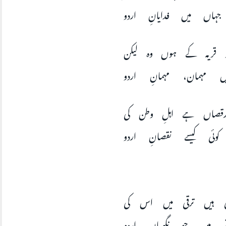
ہاں میں فدایانِ اردو
 قریہ کے ہوں وہ لیکن
 مہمان، مہمانِ اردو
 رقصاں ہے اہلِ وطن کی
ئی کیسے نقصانِ اردو
 ہیں ترقی میں اس کی
 ہیں جو نگہبانِ اردو