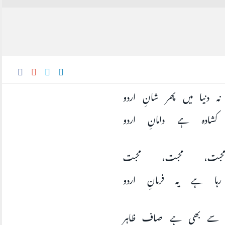
ہ دنیا میں پھر شانِ اردو
شادہ ہے دامانِ اردو
حبت، محبت، محبت
ا ہے یہ فرمانِ اردو
 سے بھی ہے صاف ظاہر