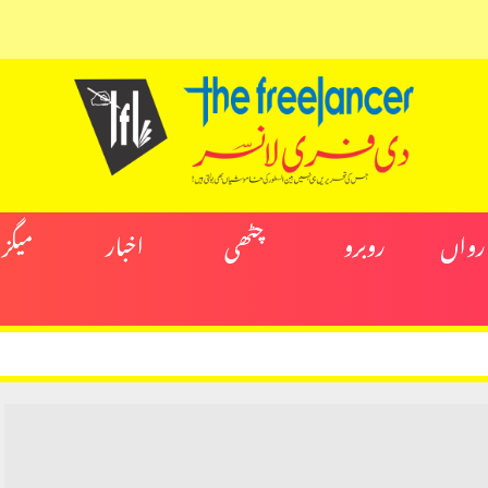
ارواں
روبرو
چٹھی
اخبار
میگز