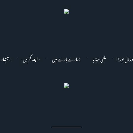
وریل بورڈ
ملٹی میڈیا
ہمارے بارے میں
رابطہ کریں
اشتہار 