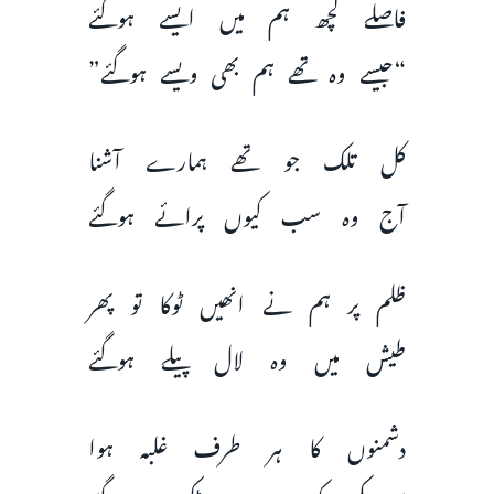
فاصلے کچھ ہم میں ایسے ہوگئے
“جیسے وہ تھے ہم بھی ویسے ہوگئے”
کل تلک جو تھے ہمارے آشنا
آج وہ سب کیوں پرائے ہوگئے
ظلم پر ہم نے انھیں ٹوکا تو پھر
طیش میں وہ لال پیلے ہوگئے
دشمنوں کا ہر طرف غلبہ ہوا