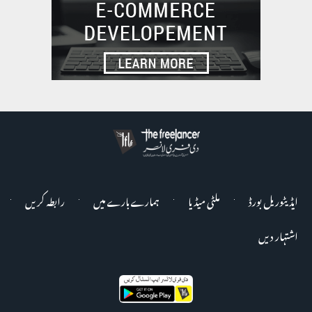
ایڈیٹوریل بورڈ
ملٹی میڈیا
ہمارے بارے میں
رابطہ کریں
اشتہار دیں