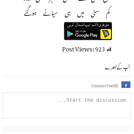
کم سنی میں ہی سیانے ہوگئے
Post Views:
923
آپ کے تبصرے
Connect with