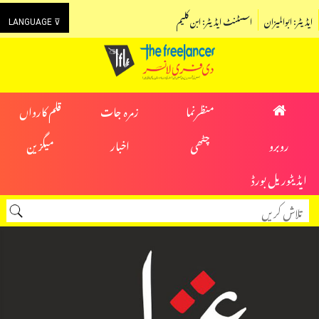
ایڈیٹر: ابوالمیزان
اسسٹنٹ ایڈیٹر: ابن کلیم
LANGUAGE ⊽
منظرنما
زمرہ جات
قلم کارواں
روبرو
چٹھی
اخبار
میگزین
ایڈیٹوریل بورڈ