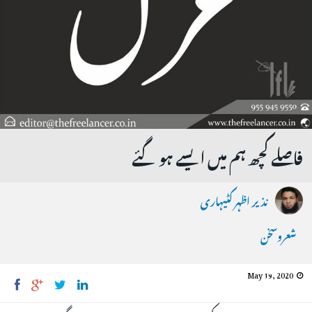
فاصلے کچھ ہم میں ایسے ہوگئے
نذیر اظہر کٹیہاری
شعروسخن
May 19, 2020