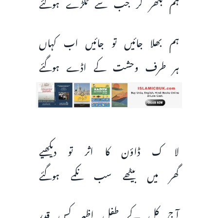
ہم بکھر کر جب سے ٹکڑے ہوگئے
ہم بھلا جائیں تو جائیں اب کہاں
ہر طرف وحشت کے اڈے ہوگئے
لا ک ڈاؤن کا اثر تو دیکھیے
گھر میں بیٹھے سب نکمے ہوگئے
آج کل کے طفل اظہر کس قدر