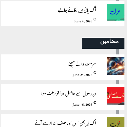
آگ پانی میں لگاتے جائیے
June 4, 2026
مضامین
حرمت والے مہینے
June 25, 2026
درِ رسول سے حاصل ہوا تو رخت ہوا
June 16, 2026
اک تیر بھی اس اور صف انداز سے آئے