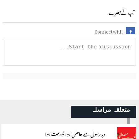
آپ کے تبصرے
Connect with
متعلقہ مراسلہ
درِ رسول سے حاصل ہوا تو رخت ہوا