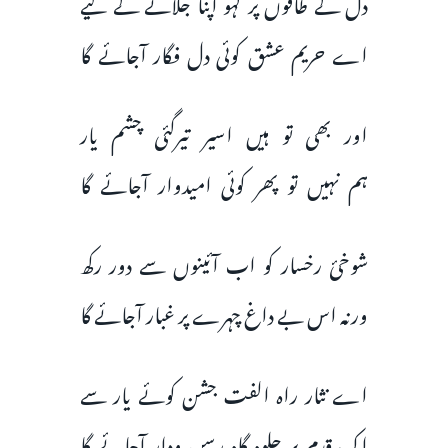
دل کے طاقوں پر لہو اپنا جلانے کے لیے
اے حریم عشق کوئی دل فگار آجائے گا
اور بھی تو ہیں اسیر تیرگئی چشم یار
ہم نہیں تو پھر کوئی امیدوار آجائے گا
شوخئ رخسار کو اب آئینوں سے دور رکھ
ورنہ اس بے داغ چہرے پر غبار آجائے گا
اے نثار راہ الفت جشن کوئے یار سے
اک قدم پر جلوہ گاہ رسن ودار آجائے گا