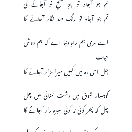
تم جو آجاو تو بادِ صبحِ نو آجائے گی
تم جو آجاو تو رنگ صد نگار آجائے گا
اے مری ہم راہِ دنیا اے کہ ہم دوش
حیات
چل اسی رہ میں کہیں میرا مزار آجائے گا
کوہسار شوق میں دشت تمنائی میں چل
چل کہ پھر کوئی نہ کوئی سبزہ زار آجائے گا