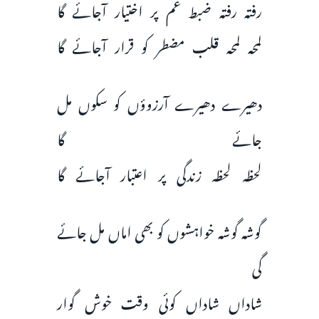
رفتہ رفتہ ضبط غم پر اختیار آجائے گا
لمحہ لمحہ قلب مضطر کو قرار آجائے گا
دھیرے دھیرے آرزوؤں کو سکوں مل
جائے گا
لحظہ لحظہ زندگی پر اعتبار آجائے گا
گوشہ گوشہ خواہشوں کو بھی اماں مل جائے
گی
شاداں شاداں کوئی وقت خوش گوار