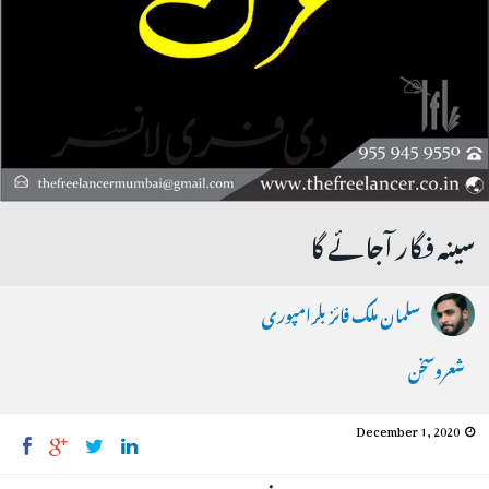
سینہ فگار آجائے گا
سلمان ملک فائز بلرامپوری
شعروسخن
December 1, 2020