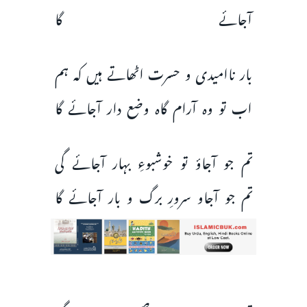
آجائے گا
بار ناامیدی و حسرت اٹھاتے ہیں کہ ہم
اب تو وہ آرام گاہ وضع دار آجائے گا
تم جو آجاؤ تو خوشبوءِ بہار آجائے گی
تم جو آجاو سرورِ برگ و بار آجائے گا