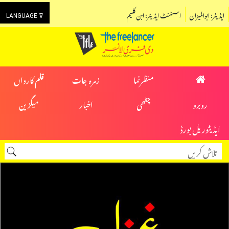
ایڈیٹر: ابوالمیزان
اسسٹنٹ ایڈیٹر: ابن کلیم
LANGUAGE ⊽
منظرنما
زمرہ جات
قلم کارواں
روبرو
چٹھی
اخبار
میگزین
ایڈیٹوریل بورڈ