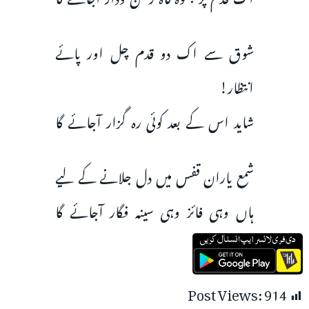
شوق سے اک دو قدم چل اور پائے
انتظار!
شاید اس کے بعد کوئی رہ گزار آجائے گا
شمع یاران قفس میں دل جلانے کے لیے
ہاں وہی فائز وہی سینہ فگار آجائے گا
Post Views:
914