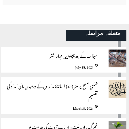
متعلقہ مراسلہ
سیلاب کے بعد چپلون_ مہاراشٹر
July 28, 2021
ضلعی سطح پر ستر (۷۰) اساتذۂ مدارس کے درمیان مالی امداد کی
تقسیم
March 5, 2021
غم گسارانِ ملت و اربابِ ثروت کی خدمت میں