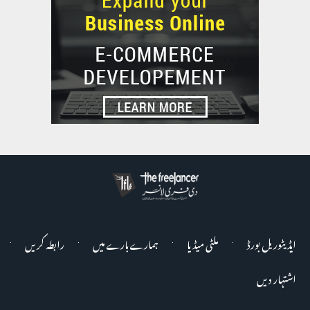
ایڈیٹوریل بورڈ
ملٹی میڈیا
ہمارے بارے میں
رابطہ کریں
اشتہار دیں