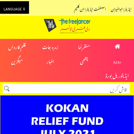
ایڈیٹر: ابوالمیزان
اسسٹنٹ ایڈیٹر: ابن کلیم
LANGUAGE ⊽
منظرنما
زمرہ جات
قلم کارواں
روبرو
چٹھی
اخبار
میگزین
ایڈیٹوریل بورڈ