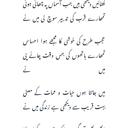
گھٹائیں دیکھی ہیں جب آسماں پہ چھائی ہوئی
تمھارے قرب کی تدبیر سوچ لی میں نے
عجب طرح کی خوشی کا مجھے ہوا احساس
تمھارے ہاتھوں کی جس وقت چائے پی
میں نے
میں جانتا ہوں حیات و ممات کے معنی
بہت قریب سے دیکھی ہے زندگی میں نے