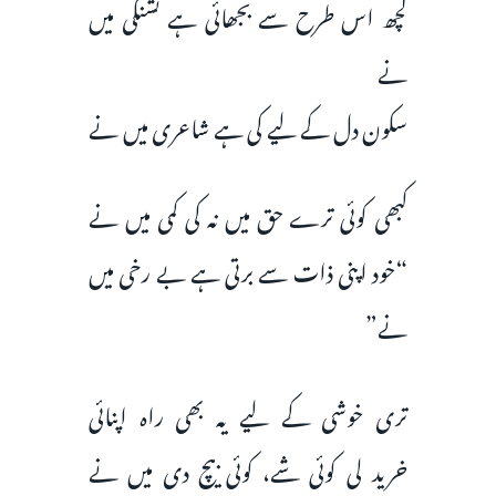
کچھ اس طرح سے بجھائی ہے تشنگی میں
نے
سکون دل کے لیے کی ہے شاعری میں نے
کبھی کوئی ترے حق میں نہ کی کمی میں نے
“خود اپنی ذات سے برتی ہے بے رخی میں
نے”
تری خوشی کے لیے یہ بھی راہ اپنائی
خرید لی کوئی شے، کوئی بیچ دی میں نے