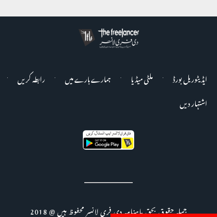
ایڈیٹوریل بورڈ
ملٹی میڈیا
ہمارے بارے میں
رابطہ کریں
اشتہار دیں
جملہ حقوق بحق ماہنامہ دی فری لانسر محفوظ ہیں @ 2018