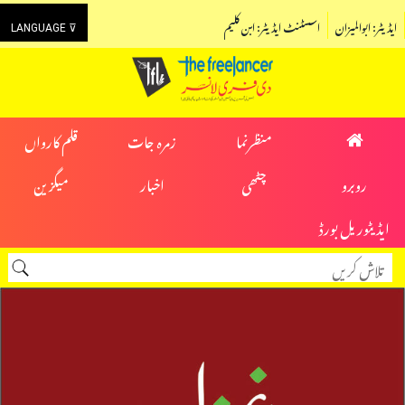
ایڈیٹر: ابوالمیزان
اسسٹنٹ ایڈیٹر: ابن کلیم
LANGUAGE ⊽
منظرنما
زمرہ جات
قلم کارواں
روبرو
چٹھی
اخبار
میگزین
ایڈیٹوریل بورڈ