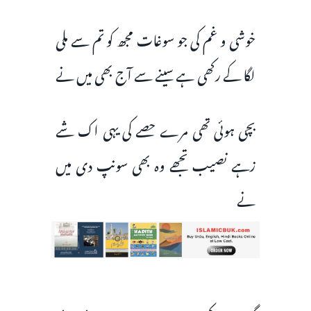
خوشی و غم کی جو سوغات مجھ کو تم سے ملی
لگا کے رکھی ہے سینے سے آج بھی میں نے
بچی ہوئی تھی مرے حصے کی یہی اک شے
زہے نصیب تجھے وہ بھی سونپ دی میں
نے