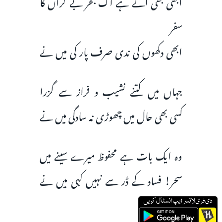
ابھی بھی آگے ہے اک بحر بے کراں کا
سفر
ابھی دکھوں کی ندی صرف پار کی میں نے
جہاں میں کتنے نشیب و فراز سے گزرا
کسی بھی حال میں چھوڑی نہ سادگی میں نے
وہ ایک بات ہے محفوظ میرے سینے میں
سحر! فساد کے ڈر سے نہیں کہی میں نے