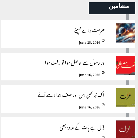
مضامین
حرمت والے مہینے
June 25, 2026
درِ رسول سے حاصل ہوا تو رخت ہوا
June 16, 2026
اک تیر بھی اس اور صف انداز سے آئے
June 16, 2026
ڈال ہے پات کے علاوہ بھی