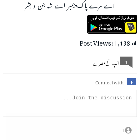
اے مرے پاک پیمبر اے شہ جن و بشر
Post Views:
1,138
1
آپ کے تبصرے
Connect with
1