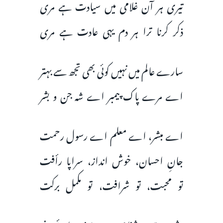
تیری ہر آن غلامی میں سیادت ہے مری
ذکر کرنا ترا ہر دم یہی عادت ہے مری
سارے عالم میں نہیں کوئی بھی تجھ سے بہتر
اے مرے پاک‌ پیمبر اے شہ جن و بشر
اے مبشر، اے معلم اے رسول رحمت
جانِ احسان، خوش انداز، سراپا رأفت
تو محبت، تو شرافت، تو مکمل برکت