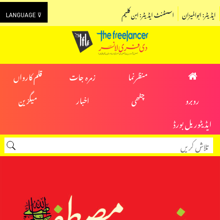
ایڈیٹر: ابوالمیزان
اسسٹنٹ ایڈیٹر: ابن کلیم
LANGUAGE ⊽
منظرنما
زمرہ جات
قلم کارواں
روبرو
چٹھی
اخبار
میگزین
ایڈیٹوریل بورڈ