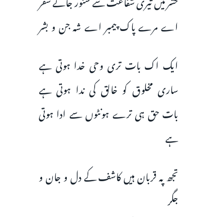
حشر میں تیری شفاعت سے سنور جائے سفر
اے مرے پاک پیمبر اے شہ جن‌ و بشر
ایک اک بات تری وحی خدا ہوتی ہے
ساری مخلوق کو خالق کی ندا ہوتی ہے
بات حق ہی ترے ہونٹوں سے ادا ہوتی
ہے
تجھ پہ قربان ہیں کاشف کے دل و جان و
جگر