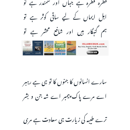
قطرہ قطرہ ہے جہاں اور سمندر ہے تو
اہل ایماں کے لیے ساقی کوثر ہے تو
ہم گنہگار ہیں اور شافع محشر ہے تو
سارے انسانوں کا جنوں کا تو ہی ہے رہبر
اے مرے پاک‌ پیمبر اے شہ جن و بشر
ترے طیبہ کی زیارت ہی سعادت ہے مری