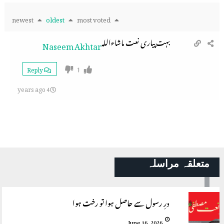
newest
oldest
most voted
بہت پیاری نعت ماشاءاللہ
Naseem Akhtar
1
Reply
4 years ago
متعلقہ مراسلہ
درِ رسول سے حاصل ہوا تو رخت ہوا
June 16, 2026