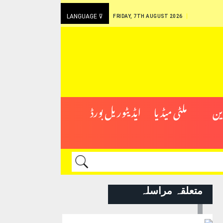
LANGUAGE ⊽
FRIDAY, 7TH AUGUST 2026
ین
ملٹی میڈیا
ایڈیٹوریل بورڈ
متعلقہ مراسلہ