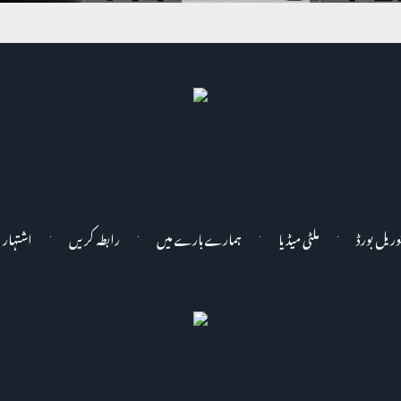
وریل بورڈ
ملٹی میڈیا
ہمارے بارے میں
رابطہ کریں
اشتہار 