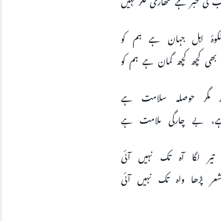
شکوۂ اہل جہان ہے ہم کو
بھی کچھ کچھ گمان ہے ہم کو
ر مگر حوصلہ سلامت ہے
ہے، بے چارگی ملامت ہے
 تیر لگا آہ تک نہیں آئی
 پڑھا واہ تک نہیں آئی