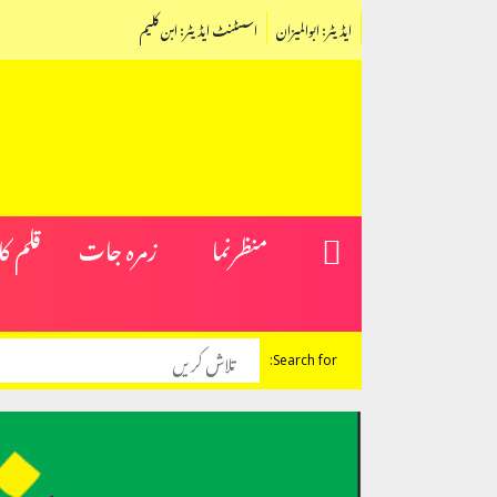
ایڈیٹر: ابوالمیزان
اسسٹنٹ ایڈیٹر: ابن کلیم
منظرنما
زمرہ جات
قلم ک
Search for: