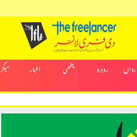
ارواں
روبرو
چٹھی
اخبار
میگز