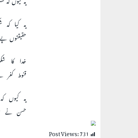
یہ کیا کہ 
حقیقتوں پے 
خدا کا شک
قنوط کفر 
یہ کیوں کہ
حسن نے شعر
Post Views:
731