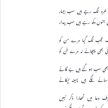
ہل خرد لگ رہے ہیں سب بیمار
ہل جنوں دکھ رہے ہیں سب بیدار
وگ عجب لگ گیا مرے من کو
وئی بھی پہچانے نہ مرے فن کو
نے بھی سب ہو گئے ہیں بے گانے
سائے لگے ہیں پسینہ ٹپکانے
رف دعا میں تمھارا ذکر نہیں
ب کی خبر ہے تمھاری فکر نہیں