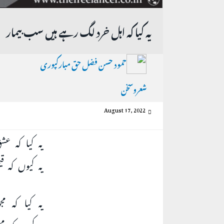
یہ کیا کہ اہل خرد لگ رہے ہیں سب بیمار
حمود حسن فضل حق مبارکپوری
شعروسخن
August 17, 2022
یہ کیا کہ عش
یہ کیوں کہ ق
یہ کیا کہ م
یہ کیوں کہ م