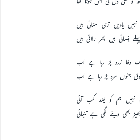
و نہیں یادیں تری ستاتی ہیں
ہلے ہنساتی ہیں پھر رلاتی ہیں
نگ وفا زرد پڑ رہا ہے اب
ذوق جنوں سرد پڑ رہا ہے اب
اد نہیں ہم کو نیند کب آئی
ھیڑ بھی دینے لگی ہے تنہائی