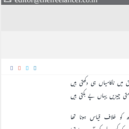
ق میں ناکامیاں ہی دکھتی ہیں
یمتی چیزیں یہاں پے بکتی ہیں
جھ کو خلاف قیاس ہونا تھا
جھ کو کسی دل کی آس ہونا تھا