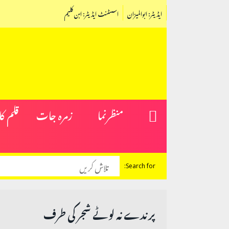
ایڈیٹر: ابوالمیزان
اسسٹنٹ ایڈیٹر: ابن کلیم
منظرنما
زمرہ جات
قلم ک
Search for:
پرندے نہ لوٹے شجر کی طرف