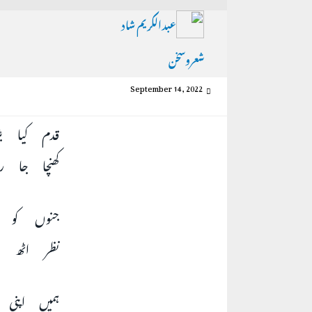
عبدالکریم شاد
شعروسخن
September 14, 2022
قدم کیا 
کھنچا جا 
جنوں کو 
نظر اٹھ 
ہمیں اپنی