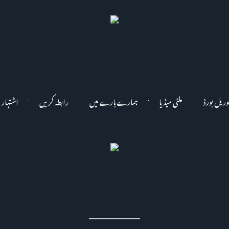
وریل بورڈ
ملٹی میڈیا
ہمارے بارے میں
رابطہ کریں
اشتہار 