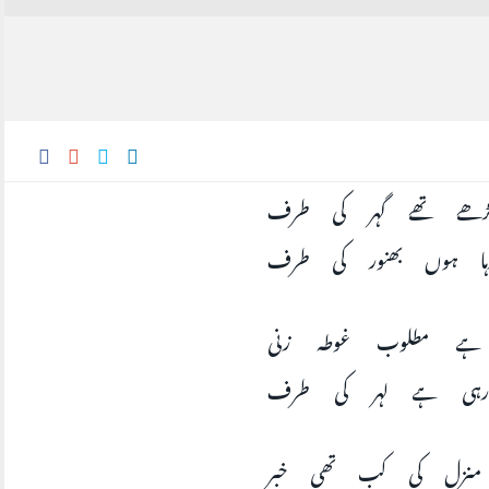
بڑھے تھے گہر کی طرف
رہا ہوں بھنور کی طرف
ہے مطلوب غوطہ زنی
رہی ہے لہر کی طرف
 منزل کی کب تھی خبر