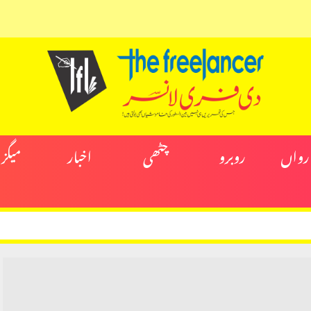
ارواں
روبرو
چٹھی
اخبار
میگز