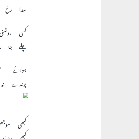
سدا رخ ر
کسی روشن
چلے جا ر
ہوائے ت
پرندے نہ
کبھی سوج
کبھی دھیا