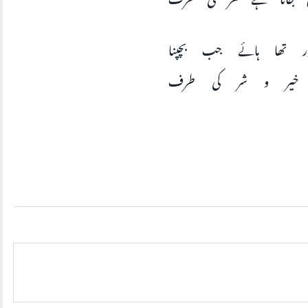
ر تھا ہائے جب بچپنا
 خیر و شر کی طرف