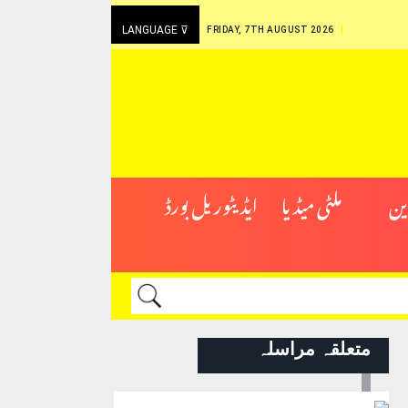
LANGUAGE ⊽
FRIDAY, 7TH AUGUST 2026
ین
ملٹی میڈیا
ایڈیٹوریل بورڈ
متعلقہ مراسلہ