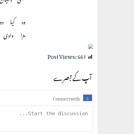
وہ کیا دو
مڑا وادی
Post Views:
661
آپ کے تبصرے
Connect with