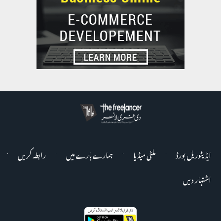
ایڈیٹوریل بورڈ
ملٹی میڈیا
ہمارے بارے میں
رابطہ کریں
اشتہار دیں