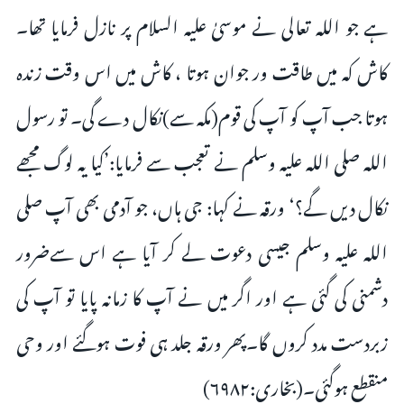
ہے جو اللہ تعالی نے موسیٰ علیہ السلام پر نازل فرمایا تھا۔
کاش کہ میں طاقت ور جوان ہوتا ، کاش میں اس وقت زندہ
ہوتا جب آپ کو آپ کی قوم(مکہ سے)نکال دے گی۔ تو رسول
اللہ صلی اللہ علیہ وسلم نے تعجب سے فرمایا:’کیا یہ لوگ مجھے
نکال دیں گے؟‘ ورقہ نے کہا: جی ہاں، جو آدمی بھی آپ صلی
اللہ علیہ وسلم جیسی دعوت لے کر آیا ہے اس سےضرور
دشمنی کی گئی ہے اور اگر میں نے آپ کا زمانہ پایا تو آپ کی
زبردست مدد کروں گا۔پھر ورقہ جلد ہی فوت ہوگئے اور وحی
منقطع ہوگئی۔(بخاری:۶۹۸۲)