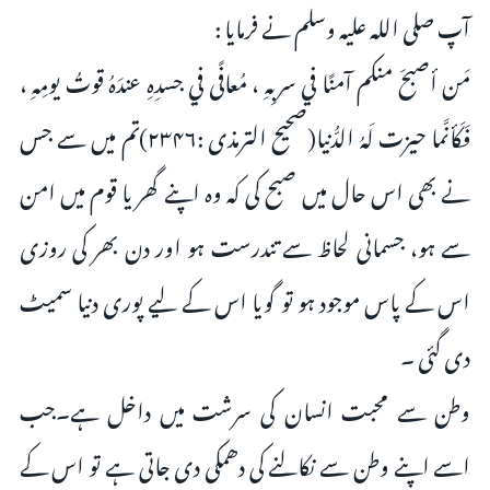
آپ صلی اللہ علیہ وسلم نے فرمایا :
مَن أصبحَ منكم آمنًا في سربِهِ ، مُعافًى في جسدِهِ عندَهُ قوتُ يومِهِ ،
فَكَأنَّما حيزت لَهُ الدُّنيا(صحيح الترمذی :۲۳۴۶)تم میں سے جس
نے بھی اس حال میں صبح کی کہ وہ اپنے گھر یا قوم میں امن
سے ہو، جسمانی لحاظ سے تندرست ہو اور دن بھر کی روزی
اس کے پاس موجود ہو تو گویا اس کے لیے پوری دنیا سمیٹ
دی گئی ۔
وطن سے محبت انسان کی سرشت میں داخل ہے۔جب
اسے اپنے وطن سے نکالنے کی دھمکی دی جاتی ہے تو اس کے