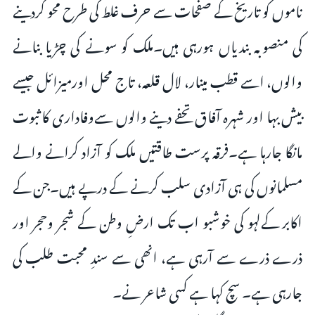
ناموں کو تاریخ کے صفحات سے حرف غلط کی طرح محو کردینے
کی منصوبہ بندیاں ہورہی ہیں۔ملک کو سونے کی چڑیا بنانے
والوں، اسے قطب مینار، لال قلعہ، تاج محل اورمیزائل جیسے
بیش بہا اور شہرہ آفاق تحفے دینے والوں سےوفاداری کا ثبوت
مانگا جارہا ہے۔فرقہ پرست طاقتیں ملک کو آزاد کرانے والے
مسلمانوں کی ہی آزادی سلب کرنے کے درپے ہیں۔جن کے
اکابر کےلہو کی خوشبو اب تک ارضِ وطن کے شجر وحجر اور
ذرے ذرے سے آرہی ہے، انھی سے سندِ محبت طلب کی
جارہی ہے۔ سچ کہا ہے کسی شاعر نے۔