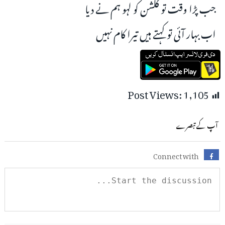
جب پڑا وقت تو گلشن کو لہو ہم نے دیا
اب بہار آئی تو کہتے ہیں تیرا کام نہیں
Post Views:
1,105
آپ کے تبصرے
Connect with