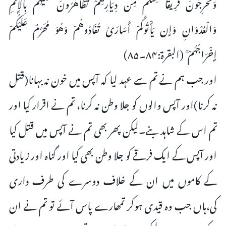
وَتُخْرِجُونَ فَرِيقًا مِّنكُم مِّن دِيَارِهِمْ تَظَاهَرُونَ عَلَيْهِم بِالْإِثْمِ
وَالْعُدْوَانِ وَإِن يَأْتُوكُمْ أُسَارَىٰ تُفَادُوهُمْ وَهُوَ مُحَرَّمٌ عَلَيْكُمْ
إِخْرَاجُهُمْ ۚ (البقرۃ:۸۴۔۸۵)
اور جب ہم نے تم سے عہد لیا کہ آپس میں خون نہ بہانا(قتل
نہ کرنا)اور آپس والوں کو جلا وطن نہ کرنا، تم نے اقرار کیا اور
تم اس کے شاہد بنے۔لیکن پھر بھی تم نے آپس میں قتل کیا
اور آپس کے ایک فرقے کو جلا وطن بھی کیا اور گناہ اور زیادتی
کے کاموں میں ان کے خلاف دوسرے کی طرف داری
کی،ہاں جب وہ قیدی ہوکر تمھارے پاس آئے تو تم نے ان