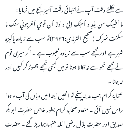
سے نکلتے وقت آپ نےانتہائی رقّت آمیز لہجے میں فرمایا :
ما أطيبك من بلدٍ و أحبّك إلىّ و لولا أن قومي أخرجوني منك ما
سكنت غيرك (صحيح الترمذی:۳۹۲۶)تو سب سے زیادہ پاکیزہ
شہر ہے اور مجھے سب سے زیادہ محبوب ہے ۔ اگر میری قوم
نے مجھے تجھ سے نہ نکالا ہوتا تو میں کبھی تجھے چھوڑ کر کہیں اور
نہ جاتا ۔
صحابۂ کرام جب مدینہ پہنچے تو انھیں ابتدا میں وہاں کی آب و ہوا
راس نہیں آئی ۔ متعدد صحابۂ کرام بطور خاص حضرت ابو بکر
صدیق اور حضرت بلال رضی اللہ عنہما بیمار پڑ گئے ۔ حضرت