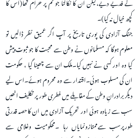
کے فدیے دیے،لیکن ان کا نکالنا جو تم پر حرام تھا(اس کا
کچھ خیال نہ کیا)۔
جنگ آزادی کی پوری تاریخ پر آپ اگر عمیق نظر ڈالیں تو
معلوم ہوگا کہ مسلمانوں نے وطن سے محبت کا جو ثبوت پیش
کیا وہ اور کسی نے نہیں کیا۔ملک ان سے چھینا گیا ، حکومت
ان کی مسلوب ہوئی۔اقتدار سے وہ محروم ہوئے۔اس لیے
دیگر برادرانِ وطن کے مقابلے میں فطری طور پر تکلیف انھیں
سب سے زیادہ ہوئی اور تحریک آزادی میں ان کاحصہ قدرتی
طورپرسب سےممتازونمایاں رہا ۔محکومیت وغلامی سے