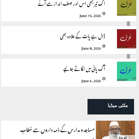
اک تیر بھی اس اور صف انداز سے آئے
June 16, 2026
ڈال ہے پات کے علاوہ بھی
June 8, 2026
آگ پانی میں لگاتے جائیے
June 4, 2026
ملٹی میڈیا
مساجد و مدارس کے ذمہ داروں سے خطاب
04:45