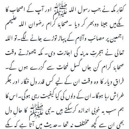
کفارِ مکہ نے جب رسول اللہ ﷺ اور آپ کے اصحاب کا
مکےمیں جینا دوبھر کر دیا ۔صحابۂ کرام رضوان اللہ علیھم
اجمعین پر مصائب وآلام کے پہاڑ توڑے جانے لگے۔تو اللہ
تعالی نے ہجرتِ مدینہ کی اجازت دی۔ مکہ چھوڑتے وقت
صحابۂ کرام کن جاں گسل لمحات سے گزرے ہوں گے۔
فراقِ دیار کا وہ وقت ان کے لیے کس قدر دل فگار اور جگر
خراش رہا ہوگا۔ان کے دلوں کی کیا کیفیت رہی ہوگی۔اس کا
ہم سب بہ خوبی اندازہ کرسکتے ہیں ۔نبی ﷺ کا حالِ دل
بھی ان سے کچھ مختلف نہ تھا ۔حدیث میں آتا ہے کہ مکے