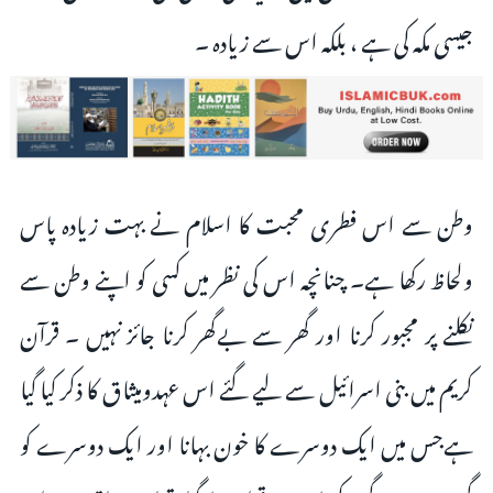
جیسی مکہ کی ہے ، بلکہ اس سے زیادہ ۔
وطن سے اس فطری محبت کا اسلام نے بہت زیادہ پاس
ولحاظ رکھا ہے۔ چنانچہ اس کی نظر میں کسی کو اپنے وطن سے
نکلنے پر مجبور کرنا اور گھر سے بےگھر کرنا جائز نہیں ۔ قرآن
کریم میں بنی اسرائیل سے لیے گئے اس عہدومیثاق کا ذکر کیا گیا
ہےجس میں ایک دوسرے کا خون بہانا اور ایک دوسرے کو