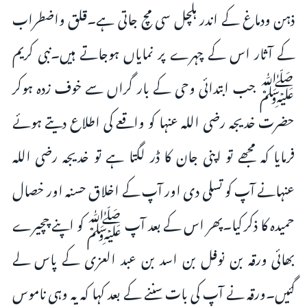
ذہن ودماغ کے اندر ہلچل سی مچ جاتی ہے۔قلق واضطراب
کے آثار اس کے چہرے پر نمایاں ہوجاتے ہیں۔نبی کریم
ﷺ جب ابتدائی وحی کے بار گراں سے خوف زدہ ہوکر
حضرت خدیجہ رضی اللہ عنہا کو واقعے کی اطلاع دیتے ہوئے
فرمایا کہ مجھے تو اپنی جان کا ڈر لگتا ہے تو خدیجہ رضی اللہ
عنہانے آپ کو تسلی دی اور آپ کے اخلاق حسنہ اور خصال
حمیدہ کا ذکر کیا۔پھر اس کے بعد آپ ﷺ کو اپنے چچیرے
بھائی ورقہ بن نوفل بن اسد بن عبد العزی کے پاس لے
گئیں۔ورقہ نے آپ کی بات سننے کے بعد کہا کہ یہ وہی ناموس