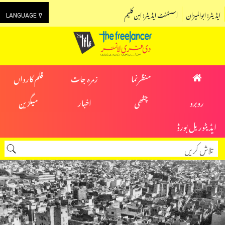
ایڈیٹر: ابوالمیزان
اسسٹنٹ ایڈیٹر: ابن کلیم
LANGUAGE ⊽
منظرنما
زمرہ جات
قلم کارواں
روبرو
چٹھی
اخبار
میگزین
ایڈیٹوریل بورڈ