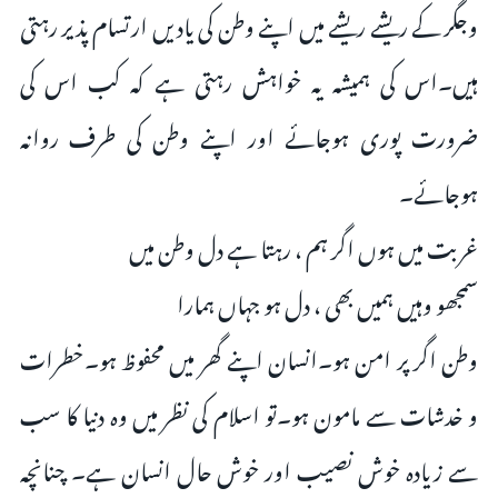
وجگر کے ریشے ریشے میں اپنے وطن کی یادیں ارتسام پذیر رہتی
ہیں۔اس کی ہمیشہ یہ خواہش رہتی ہے کہ كب اس كی
ضرورت پوری ہوجائے اور اپنے وطن کی طرف روانہ
ہوجائے۔
غربت میں ہوں اگر ہم ، رہتا ہے دل وطن میں
سمجھو وہیں ہمیں بھی ، دل ہو جہاں ہمارا
وطن اگر پر امن ہو۔انسان اپنے گھر میں محفوظ ہو۔خطرات
و خدشات سے مامون ہو۔تو اسلام کی نظر میں وہ دنیا کا سب
سے زیادہ خوش نصیب اور خوش حال انسان ہے۔ چنانچہ