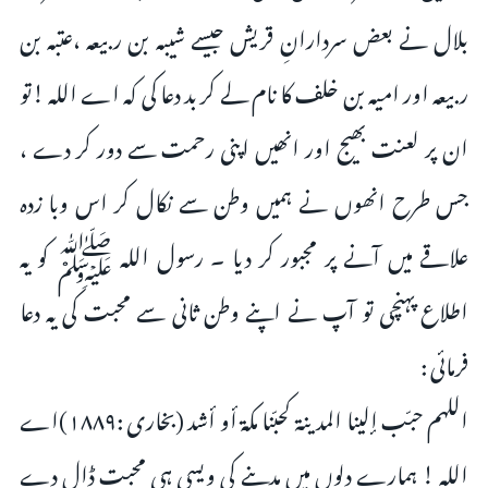
بلال نے بعض سردارانِ قریش جیسے شیبہ بن ربیعہ ،عتبہ بن
ربیعہ اور امیہ بن خلف کا نام لے کر بد دعا کی کہ اے اللہ !تو
ان پر لعنت بھیج اور انھیں اپنی رحمت سے دور کر دے ،
جس طرح انھوں نے ہمیں وطن سے نکال کر اس وبا زدہ
علاقے میں آنے پر مجبور کر دیا ۔ رسول اللہ ﷺ کو یہ
اطلاع پہنچی تو آپ نے اپنے وطن ثانی سے محبت کی یہ دعا
فرمائی :
اللهم حبّب إلينا المدينة کحبّنا مكة أو أشد (بخاری :۱۸۸۹)اے
اللہ ! ہمارے دلوں میں مدینے کی ویسی ہی محبت ڈال دے