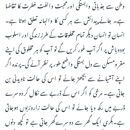
وطن سے جذباتی وابستگی اورمحبت والفت فطرت کا تقاضا
ہے۔ جائے پیدائش سے ہر کسی کا والہانہ تعلق ہوتا ہے۔
انسان تو انسان دیگر تمام مخلوقات کے طرز زندگی اور اسلوب
بودوباش پر اگر آپ غور کریں گے تو آپ کو ہر مخلوق کی اپنے
مقر ومسکن سے دل بستگی واضح طور پر نظر آئے گی۔پرندہ اگر
اپنے آشیانے سے بچھڑ جائے تو اس کی حالت نادیدنی بن
جاتی ہے۔ مرغی کو اگر اس کے ڈربے سے نکال کر دوسرے
ڈربے میں رکھ دیا جائے تو اس کی حالت زاروزبوں ہوجاتی
ہے۔بکری ایک گھر سے دوسرےگھر جاتی ہے تو کچھ دنوں