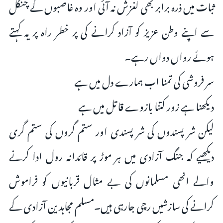
ثبات میں ذرہ برابر بھی لغزش نہ آئی اور وہ غاصبوں کے چنگل
سے اپنے وطن عزیز کو آزاد کرانے کی پر خطر راہ پر یہ کہتے
ہوئے رواں دواں رہے۔
سر فروشی کی تمنا اب ہمارے دل میں ہے
دیکھنا ہے زور کتنا بازوے قاتل میں ہے
لیکن شر پسندوں کی شر پسندی اور ستم گروں کی ستم گری
دیکھیے کہ جنگ آزادی میں ہر موڑ پر قائدانہ رول ادا کرنے
والے انھی مسلمانوں کی بے مثال قربانیوں کو فراموش
کرانے کی سازشیں رچی جارہی ہیں۔مسلم مجاہدین آزادی کے