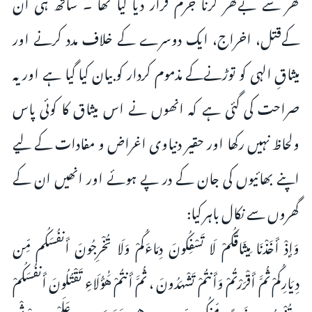
گھر سے بےگھر کرنا جرم قرار دیا گیا تھا ۔ ساتھ ہی ان
کےقتل، اخراج، ایک دوسرے کے خلاف مدد کرنے اور
میثاقِ الہی کو توڑنےکے مذموم کردار کو بیان کیا گیا ہے اور یہ
صراحت کی گئی ہے کہ انھوں نے اس میثاق کا کوئی پاس
ولحاظ نہیں رکھا اور حقیر دنیاوی اغراض و مفادات کے لیے
اپنے بھائیوں کی جان کے در پے ہوئے اور انھیں ان کے
گھروں سے نکال باہر کیا:
وَإِذْ أَخَذْنَا مِيثَاقَكُمْ لَا تَسْفِكُونَ دِمَاءَكُمْ وَلَا تُخْرِجُونَ أَنفُسَكُم مِّن
دِيَارِكُمْ ثُمَّ أَقْرَرْتُمْ وَأَنتُمْ تَشْهَدُونَ ، ثُمَّ أَنتُمْ هَٰؤُلَاءِ تَقْتُلُونَ أَنفُسَكُمْ