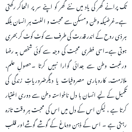
تک پرانے گھر کی یاد میں نئے گھر کو اپنے سر پر اٹھاکر رکھتی
ہے۔غرضیکہ وطن ومسکن سے محبت و الفت ہر انسان بلکہ
ہر ذی روح کے اندر قدرت کی طرف سے کوٹ کوٹ کر بھری
ہوتی ہے۔اسی فطری محبت کی وجہ سے کوئی شخص بہ رضا
ورغبت وطن سے جدائی گوارا نہیں کرتا ۔حصولِ علم،
ملازمت، کاروباری مصروفیات یا دیگرضروریاتِ زندگی کی
تکمیل کے لیے انسان با دل ناخواستہ وطن سے دوری اختیار
کرتا ہے ، لیکن اس کے دل میں اس کی محبت ہر وقت تازہ
رہتی ہے ۔ اس کے ذہن ودماغ کے گوشے گوشےاور قلب