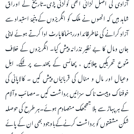
آزادی کی اصل لڑائی انھی کولڑنی پڑی۔تاریخ کے اوراق
شاہد ہیں کہ انھوں نے ملک کو انگریزوں کے پنجۂ استبداد سے
آزاد کرانے کی خاطرقائداوررہنماکاپارٹ ادا کرتے ہوئے اپنی
جان ومال کا بے نظیر نذرانہ پیش کیا۔ انگریزوں کے خلاف
متنوع تحریکیں چلائیں ، پھانسی کے پھندے پر لٹکے، اہل
وعیال اور مال و منال کی قربانیاں پیش کیں ۔ کالاپانی کی
خوفناک وہیبت ناک سزائیں برداشت کیں ۔مصائب وآلام
کے ہر پہاڑ سے بلا جھجھک متصادم ہوئے۔ہر طرح کی حوصلہ
شکن مشقتوں کو برداشت کرنےکےباوجود بھی ان کے پائے