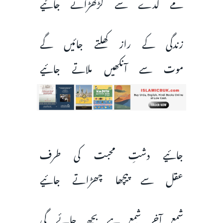
مے کدے سے لڑکھڑاتے جائیے
زندگی کے راز کھلتے جائیں گے
موت سے آنکھیں ملاتے جائیے
جائیے دشتِ محبت کی طرف
عقل سے پیچھا چھڑاتے جائیے
شمع آخر شمع ہے بجھ جائے گی