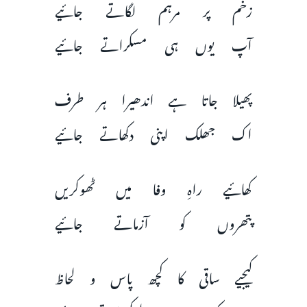
زخم پر مرہم لگاتے جائیے
آپ یوں ہی مسکراتے جائیے
پھیلا جاتا ہے اندھیرا ہر طرف
اک جھلک اپنی دکھاتے جائیے
کھائیے راہِ وفا میں ٹھوکریں
پتھروں کو آزماتے جائیے
کیجیے ساقی کا کچھ پاس و لحاظ