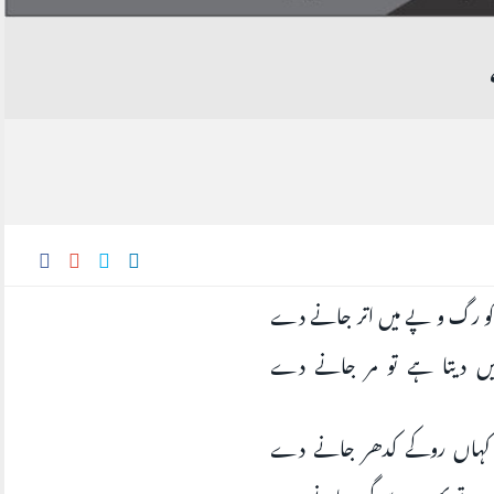
 رگ و پے میں اتر جانے دے
ہیں دیتا ہے تو مر جانے دے
 کہاں روکے کدھر جانے دے
ے تو پھر حد سے گزر جانے دے