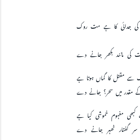
کی جدائی کا ہے مت روک
ت کی مانند بکھر جانے دے
سے مقتل کا گماں ہوتا ہے
ے مقدر میں سحر؟ جانے دے
ے کبھی مفہوم خموشی کیا ہے
 سر گفتار ٹھہر جانے دے