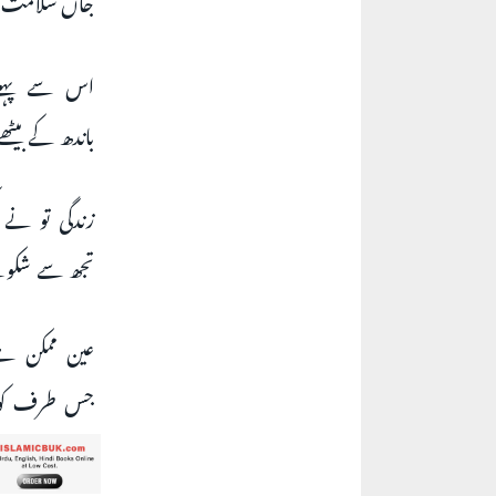
اس سے پہلے 
باندھ کے بی
زندگی تو نے 
تجھ سے شکوے
عین ممکن ہے
جس طرف کوئی