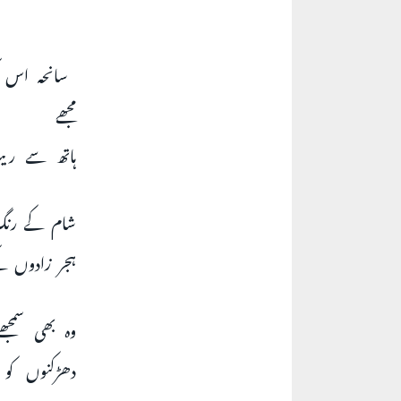
سانحہ اس 
مجھے
ہاتھ سے ری
شام کے رنگ 
ہجر زادوں ک
وہ بھی سمجھ
دھڑکنوں کو