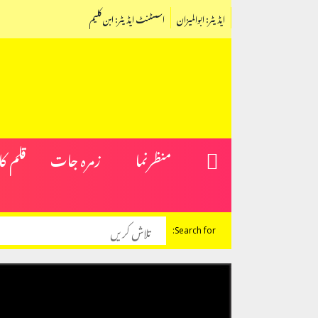
ایڈیٹر: ابوالمیزان
اسسٹنٹ ایڈیٹر: ابن کلیم
منظرنما
زمرہ جات
قلم ک
Search for: