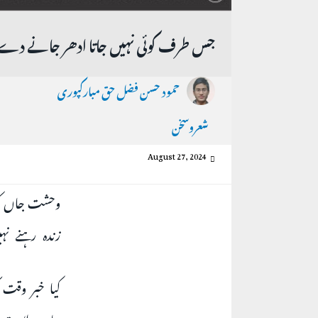
جس طرف کوئی نہیں جاتا ادھر جانے دے
حمود حسن فضل حق مبارکپوری
شعروسخن
August 27, 2024
وحشت جاں کو
زندہ رہنے ن
کیا خبر وقت
جاں سلامت ہ