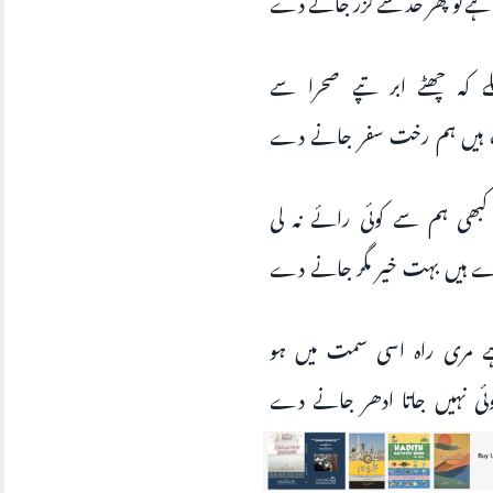
کہ چھٹے ابر تپے صحرا سے
ٹھے ہیں ہم رخت سفر جانے دے
کبھی ہم سے کوئی رائے نہ لی
 ہیں بہت خیر مگر جانے دے
 مری راہ اسی سمت میں ہو
 نہیں جاتا ادھر جانے دے