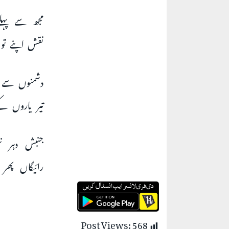
مجھ سے پہل
نقش اپنے تو
دشمنوں سے ت
تیر یاروں 
جنبش دہر ن
رائیگاں پھر
Post Views:
568