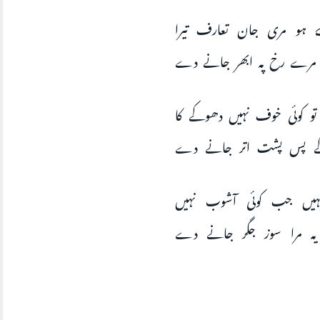
ے ہو مری جان تعارف تیرا
 مرے رخ پہ ابھر جانے دے
و کوئی خوف نہیں دھوکے کا
کے پس پشت اتر جانے دے
ہیں جب کوئی آشوب نہیں
 یہ مرا سوز جگر جانے دے