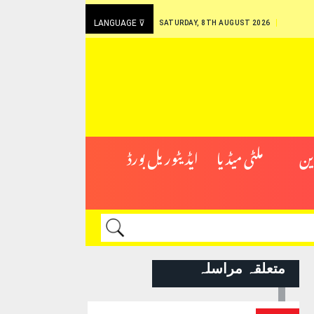
LANGUAGE ⊽
SATURDAY, 8TH AUGUST 2026
ین
ملٹی میڈیا
ایڈیٹوریل بورڈ
متعلقہ مراسلہ