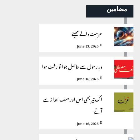
مضامین
حرمت والے مہینے
June 25, 2026
درِ رسول سے حاصل ہوا تو رخت ہوا
June 16, 2026
اک تیر بھی اس اور صف انداز سے
آئے
June 16, 2026