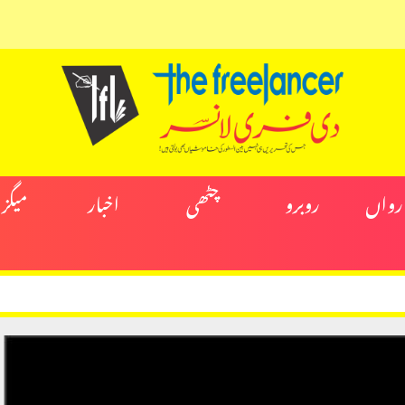
ارواں
روبرو
چٹھی
اخبار
میگز