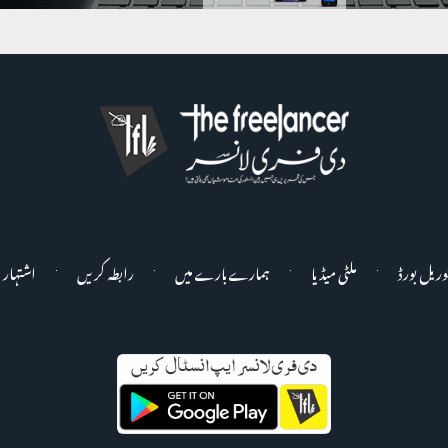
وریل بورڈ
ملٹی میڈیا
ہمارے بارے میں
رابطہ کریں
اشتہار 