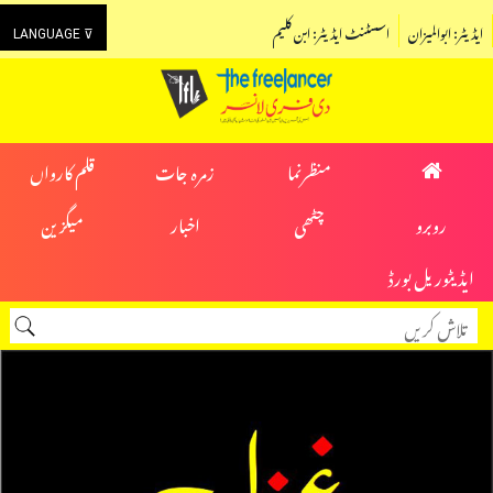
ایڈیٹر: ابوالمیزان
اسسٹنٹ ایڈیٹر: ابن کلیم
LANGUAGE ⊽
منظرنما
زمرہ جات
قلم کارواں
روبرو
چٹھی
اخبار
میگزین
ایڈیٹوریل بورڈ