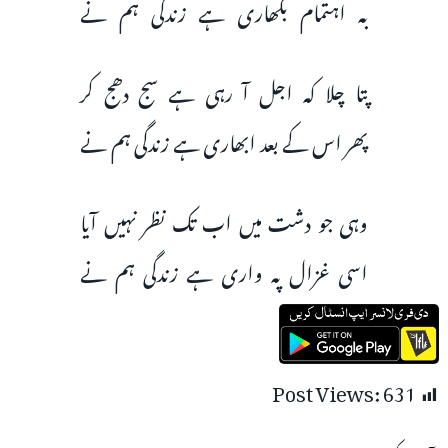
بہ اہتمام بگھاری ہے زندگی ہم نے
پتا چلا کہ اجل آ رہی ہے سج دھج کر
پھر اس کے بعد ابھاری ہے زندگی ہم نے
وہی جو دشت میں اب تک نظر نہیں آیا
اسی غزال پہ واری ہے زندگی ہم نے
Post Views:
631