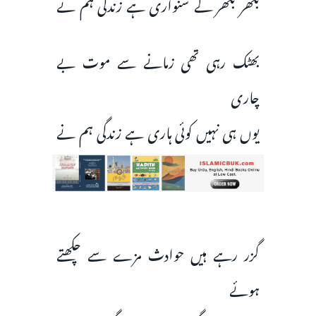
بکھر بکھر کے سنواری ہے زندگی ہم نے
بھٹک رہی تھی زمانے سے موت بے
چاری
یوں ہی نہیں کوئی ہاری ہے زندگی ہم نے
گزر رہے ہیں حوادث مزے سے چکھتے
ہوئے