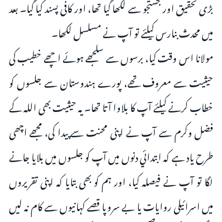
بڑی تحقیق اور جستجو سے لکھا گیا تھا، اور کافی پسند کیا گیا۔ بعد
میں محدث بنارس کیلئے تو آپ نے مسلسل لکھا۔
مولانا اس وقت کیا، برسوں سے سلجھے ہوئے اچھے خطیب کی
حیثیت سے معروف تھے، پورے ہندوستان سے جلسوں کو
خطاب کرنے کیلئے آپ کا بلاوا آتا تھا۔ یہ حیثیت بھی اللہ کے
فضل وکرم سے آپ نے اپنی محنت سے پیدا کی، مجھے اچھی
طرح یاد ہے کہ ابتدائي دنوں میں آپ کو جلسوں میں بلایا جانے
لگا تو آپ نے فیصلہ کیا، اور ہم کو بھی بتایا کہ اپنی تقریروں
میں اسرائیلی روایات یا بے سروپا قصے کہانیوں سے کام نہ لیں