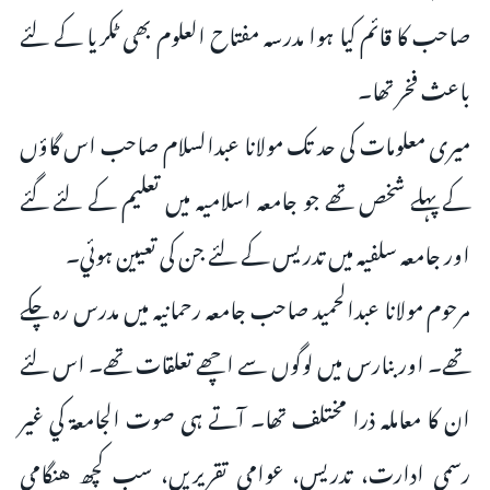
صاحب کا قائم کیا ہوا مدرسہ مفتاح العلوم بھی ٹکریا کے لئے
باعث فخر تھا۔
میری معلومات کی حد تک مولانا عبدالسلام صاحب اس گاؤں
کے پہلے شخص تھے جو جامعہ اسلامیہ میں تعلیم کے لئے گئے
اور جامعہ سلفیہ میں تدریس کے لئے جن کی تعیین ہوئي۔
مرحوم مولانا عبدالحمید صاحب جامعہ رحمانیہ میں مدرس رہ چکے
تھے۔ اور بنارس میں لوگوں سے اچھے تعلقات تھے۔ اس لئے
ان کا معاملہ ذرا مختلف تھا۔ آتے ہی صوت الجامعة كي غير
رسمي ادارت، تدريس، عوامی تقريريں، سب کچھ هنگامی