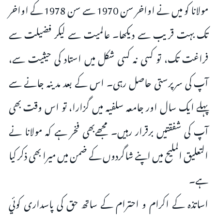
مولانا کو میں نے اواخر سن 1970 سے سن 1978 کے اواخر
تک بہت قریب سے دیکھا۔ عالمیت سے لیکر فضیلت سے
فراغت تک، تو کسی نہ کسی شکل میں استاد کی حیثیت سے،
آپ کی سرپرستی حاصل رہی۔ اس کے بعد مدینہ جانے سے
پہلے ایک سال اور جامعہ سلفیہ میں گزارا، تو اس وقت بھی
آپ کی شفقتیں برقرار رہیں۔ مجھےبھی فخر ہے کہ مولانا نے
التعلیق الملیح میں اپنے شاگردوں کے ضمن میں میرا بھی ذکر کیا
ہے۔
اساتذہ کے اکرام و احترام کے ساتھ حق کی پاسداری کوئي