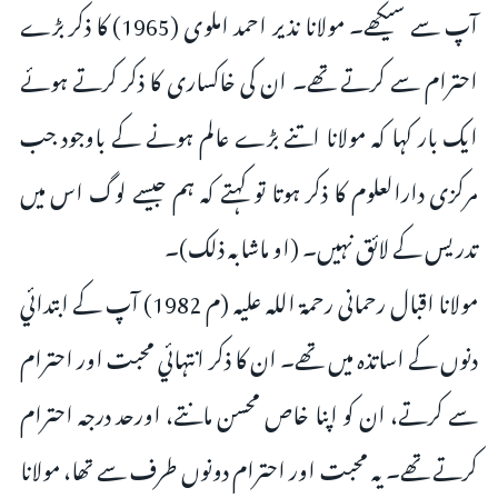
آپ سے سیکھے۔ مولانا نذیر احمد املوی (1965) کا ذکر بڑے
احترام سے کرتے تھے۔ ان کی خاکساری کا ذکر کرتے ہوئے
ایک بار کہا کہ مولانا اتنے بڑے عالم ہونے کے باوجود جب
مرکزی دارالعلوم کا ذکر ہوتا تو کہتے کہ ہم جیسے لوگ اس میں
تدریس کے لائق نہیں۔ (او ماشابہ ذلک)۔
مولانا اقبال رحمانی رحمة الله عليه (م 1982) آپ کے ابتدائي
دنوں کے اساتذہ میں تھے۔ ان کا ذکر انتہائي محبت اور احترام
سے کرتے، ان کو اپنا خاص محسن مانتے، اورحد درجہ احترام
کرتے تھے۔ یہ محبت اور احترام دونوں طرف سے تھا، مولانا