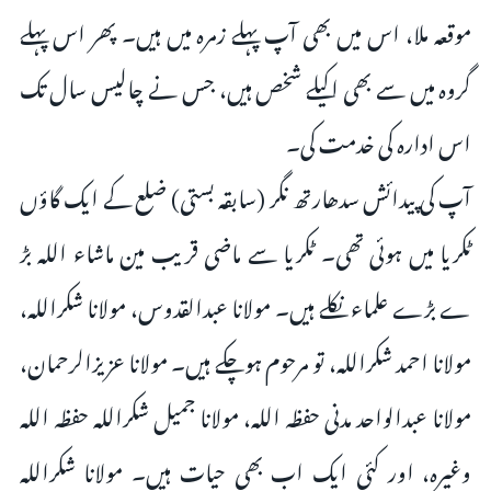
موقعہ ملا، اس میں بھی آپ پہلے زمرہ میں ہیں۔ پھر اس پہلے
گروہ میں سے بھی اکیلے شخص ہیں، جس نے چالیس سال تک
اس ادارہ کی خدمت کی۔
آپ کی پیدائش سدھارتھ نگر (سابقہ بستی) ضلع کے ایک گاؤں
ٹکریا میں ہوئی تھی۔ ٹکریا سے ماضی قریب مین ماشاء اللہ بڑ
ے بڑے علماء نکلے ہیں۔ مولانا عبدالقدوس، مولانا شکراللہ،
مولانا احمد شکراللہ، تو مرحوم ہوچکے ہیں۔ مولانا عزیزالرحمان،
مولانا عبدالواحد مدنی حفظہ اللہ، مولانا جمیل شکراللہ حفظہ اللہ
وغیرہ، اور کئی ایک اب بھی حیات ہیں۔ مولانا شکراللہ