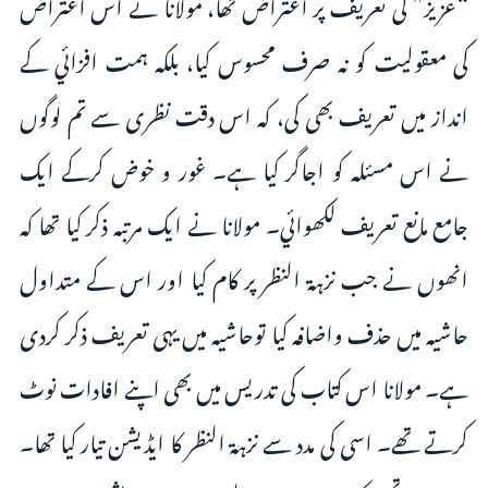
“عزیز” کی تعریف پر اعتراض تھا، مولانا نے اس اعتراض
کی معقولیت کو نہ صرف محسوس کیا، بلکہ ہمت افزائي کے
انداز میں تعریف بھی کی، کہ اس دقت نظری سے تم لوگوں
نے اس مسئلہ کو اجاگر کیا ہے۔ غور و خوض کرکے ایک
جامع مانع تعریف لکھوائي۔ مولانا نے ایک مرتبہ ذکر کیا تھا کہ
انھوں نے جب نزہة النظر پر کام کیا اور اس کے متداول
حاشیہ میں حذف واضافہ کیا توحاشیہ میں یہی تعریف ذکر کردی
ہے۔ مولانا اس کتاب کی تدریس میں بھی اپنے افادات نوٹ
کرتے تھے۔ اسی کی مدد سے نزہة النظر کا ایڈیشن تیار کیا تھا۔