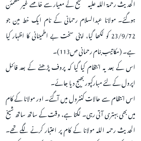
الحدیث رحمة الله عليه تصحيح كے معیار سے خاصے غیر مطمئن
ہوگئے۔ مولانا عبدالسلام رحمانی کے نام ایک خط مین جو
23/9/72 کو لکھا گیا، اپنی سخت بے اطمینانی کا اظہار کیا
ہے۔ (مکاتیب بنام رحمانی ص113)۔
اس کے بعد یہ انتظام کیا گیا کہ پروف پڑھنے کے بعد فائنل
اپرول کے لئے مبارکپور بھیج دیا جائے۔
اس انتظام سے حالات کنٹرول میں آگئے۔ اور مولانا کے کام
ميں بھی بہتری آتی رہی۔ لگتا ہے، وقت کے ساتھ ساتھ شیخ
الحدیث رحمہ اللہ مولانا کے کام پر اعتبار کرنے لگے تھے۔