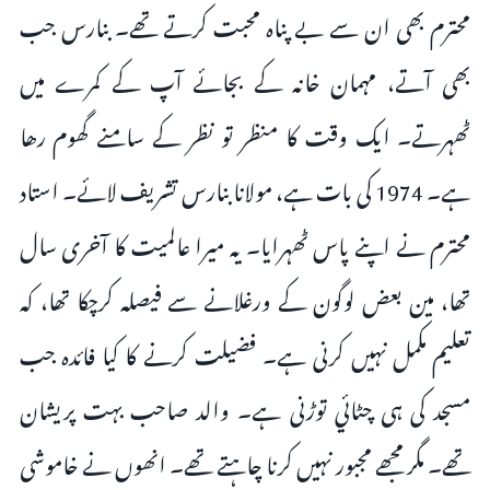
محترم بھی ان سے بے پناہ محبت کرتے تھے۔ بنارس جب
بھی آتے، مہمان خانہ کے بجائے آپ کے کمرے میں
ٹھہرتے۔ ایک وقت کا منظر تو نظر کے سامنے گھوم رھا
ہے۔ 1974 کی بات ہے، مولانا بنارس تشریف لائے۔ استاد
محترم نے اپنے پاس ٹھہرایا۔ یہ میرا عالمیت کا آخری سال
تھا، مین بعض لوگون کے ورغلانے سے فیصلہ کرچکا تھا، کہ
تعلیم مکمل نہیں کرنی ہے۔ فضیلت کرنے کا کیا فائدہ جب
مسجد کی ہی چٹائي توڑنی ہے۔ والد صاحب بہت پریشان
تھے۔ مگر مجھے مجبور نہیں کرنا چاہتے تھے۔ انھوں نے خاموشی