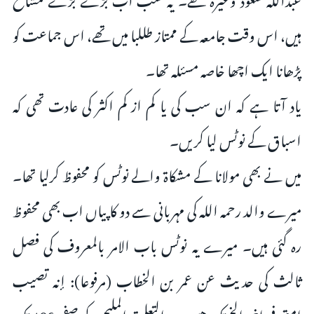
ہیں، اس وقت جامعہ کے ممتاز طللبا میں تھے، اس جماعت کو
پڑھانا ایک اچھا خاصہ مسئلہ تھا۔
یاد آتا ہے کہ ان سب کی یا کم از کم اکثر کی عادت تھی کہ
اسباق کے نوٹس لیا کریں۔
میں نے بھی مولانا کے مشکاة والے نوٹس کو محفوظ کرلیا تھا۔
میرے والد رحمہ اللہ کی مہربانی سے دو کاپیاں اب بھی محفوظ
رہ گئی ہیں۔ میرے یہ نوٹس باب الامر بالمعروف کی فصل
ثالث کی حدیث عن عمر بن الخطاب (مرفوعا): إنه تصيب
امتي في اخر الخ تك هيں۔ یہ التعلیق الملیح کے صفحہ 406 تک