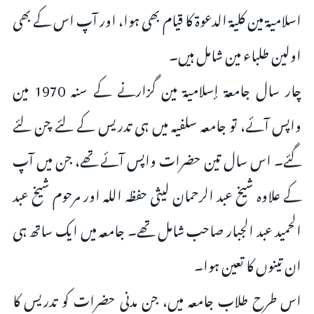
اسلامیة مین کلیة الدعوة كا قيام بھی ہوا، اور آپ اس کے بھی
اولین طلباء مین شامل ہیں۔
چار سال جامعة إسلامية مين گزارنے کے سنہ 1970 مین
واپس آئے، تو جامعہ سلفیہ میں ہی تدریس کے لئے چن لئے
گئے۔ اس سال تین حضرات واپس آئے تھے، جن میں آپ
کے علاوہ شیخ عبد الرحمان لیثی حفظہ اللہ اور مرحوم شیخ عبد
الحمید عبد الجبار صاحب شامل تھے۔ جامعہ میں ایک ساتھ ہی
ان تینوں کا تعین ہوا۔
اس طرح طلاب جامعہ میں، جن مدنی حضرات کو تدریس کا