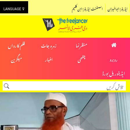
ایڈیٹر: ابوالمیزان
اسسٹنٹ ایڈیٹر: ابن کلیم
LANGUAGE ⊽
منظرنما
زمرہ جات
قلم کارواں
روبرو
چٹھی
اخبار
میگزین
ایڈیٹوریل بورڈ