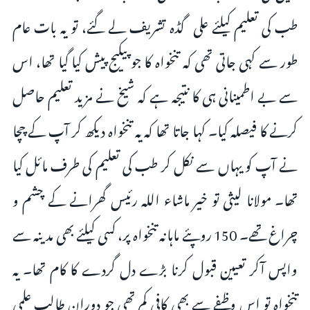
طب کی تعلیم کیلئے علی گڈہ تشریف لے گئے، تو یہ بات عام
طور سے کہی جاتی تھی کہ تنخواہ کا جو پیکیج پیش کیا گیا تھا، اس
سے بے اطمينانی ہی کا نتیجہ ہے کہ شیخ نے مزید تعلیم حاصل
کرنے کا فیصلہ کیا۔ کہا جاتا تھا کہ یہ تنخواہ دیکھ کر آپ کے چچا
نے آپ کو یہاں سے نکل کر طب کی تعلیم کی طرف مائل کیا
تھا۔ مولانا لیثی تو خیر ماشاء اللہ رئیس گھرانے کے چشم و
چراغ تھے۔ 150 روپئے ماہانہ تنخواہ پر، کسی کیلئے بھی مدینہ سے
واپس آکر تعیین قبول کرنا بڑے دل گردے کا کام تھا۔ یہ
تنخواہ تو اس وظیفے سے بھی کافی کم تھی جو دوران طالب علمی