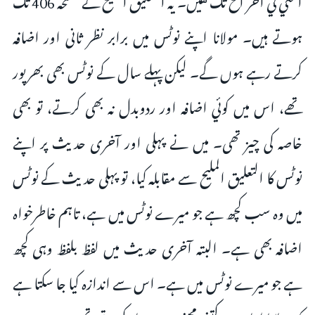
ہوتے ہیں۔ مولانا اپنے نوٹس میں برابر نظر ثانی اور اضافہ
کرتے رہے ہوں گے۔ لیکن پہلے سال کے نوٹس بھی بھرپور
تھے، اس میں کوئي اضافہ اور ردوبدل نہ بھی کرتے، تو بھی
خاصہ کی چیز تھی۔ میں نے پہلی اور آخری حدیث پر اپنے
نوٹس کا التعلیق الملیح سے مقابلہ کیا، تو پہلی حدیث کے نوٹس
میں وہ سب کچھ ہے جو میرے نوٹس میں ہے، تاہم خاطرخواہ
اضافہ بھی ہے۔ البتہ آخری حدیث میں لفظ بلفظ وہی کچھ
ہے جو میرے نوٹس میں ہے۔ اس سے اندازہ کیا جا سکتا ہے