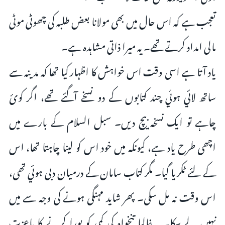
تعجب ہے کہ اس حال میں بھی مولانا بعض طلبہ کی چھوٹی موٹی
مالی امداد کرتے تھے۔ یہ میرا ذاتی مشاہدہ ہے۔
یاد آتا ہے اسی وقت اس خواہش کا اظہار کیا تھا کہ مدینہ سے
ساتھ لائي ہوئي چند کتابوں کے دو نسخے آگئے تھے، اگر کوئ
چاہے تو ایک نسخہ بیچ دیں۔ سبل السلام کے بارے میں
اچھی طرح یاد ہے، کیونکہ میں خود اس کو لینا چاہتا تھا، اس
کے لئے ٹکریا گیا۔ مگر کتاب سامان کے درمیان دبی ہوئي تھی،
اس وقت نہ مل سکی۔ پھر شاید مہنگی ہونے کی وجہ سے میں
نہیں لے سکا۔ یہ غالبا تنخواہ کی کمی کو پورا کرنے کا باعزت