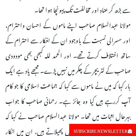
سے بڑھ کر عناد اور مخالفت تک پہونچا ہوا تھا۔
مولانا عبدالسلام صاحب اپنے ماموں کے احسان واحترام،
اور سسرالی نسبت کے باوجود ان کے افکار سے احترام کے
ساتھ اختلاف کرتے تھے۔ اور الحمد للہ کبھی بھی مودودی
صاحب کے لٹریچر کے چکر میں نہیں پڑے۔ مجھے یاد ہے ایک
بار کہا کہ میں نے ماموں سے کہا کہ جماعت اسلامی کا جو کام
آپ کررہے ہیں کیا وہ جائز ہے۔ رحمانی صاحب کا جواب
بہرحال اثبات میں تھا۔ مولانا عبدالسلام صاحب نے کہا کہ
آپ مودودی صاحب کی کتابیں پھیلاتے ہیں، ان میں انکار
SUBSCRIBE NEWSLETTER