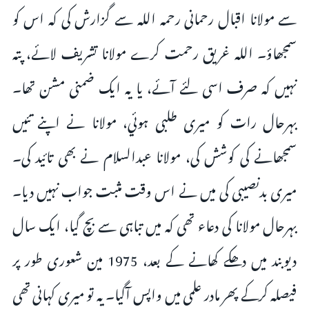
سے مولانا اقبال رحمانی رحمہ اللہ سے گزارش کی کہ اس کو
سمجھاؤ۔ اللہ غریق رحمت کرے مولانا تشریف لائے، پتہ
نہیں کہ صرف اسی لئے آئے، یا یہ ایک ضمنی مشن تھا۔
بہرحال رات کو میری طلبی ہوئي، مولانا نے اپنے تئیں
سمجھانے کی کوشش کی، مولانا عبدالسلام نے بھی تائید کی۔
میری بدنصیبی کی میں نے اس وقت مثبت جواب نہیں دیا۔
بہرحال مولانا کی دعاء تھی کہ میں تباہی سے بچ گیا، ایک سال
دیوبند میں دھکے کھانے کے بعد، 1975 مین شعوری طور پر
فیصلہ کرکے پھر مادر علمی میں واپس آگیا۔ یہ تو میری کہانی تھی