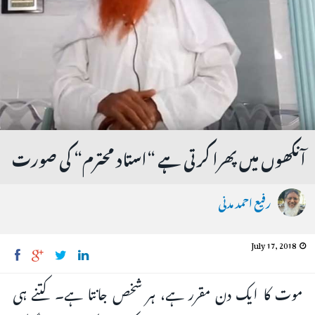
آنکھوں میں پھرا کرتی ہے “استاد محترم“ کی صورت
رفیع احمد مدنی
July 17, 2018
موت کا ایک دن مقرر ہے، ہر شخص جانتا ہے۔ کتنے ہی