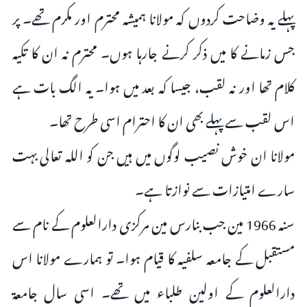
پہلے یہ وضاحت کردوں کہ مولانا ہمیشہ محترم اور مکرم تھے۔ پر
جس زمانے کا میں ذکر کرنے جارہا ہوں۔ محترم نہ ان کا تکیہ
کلام تھا اور نہ لقب، جیسا کہ بعد میں ہوا۔ یہ الگ بات ہے
اس لقب سے پہلے بھی ان کا احترام اسی طرح تھا۔
مولانا ان خوش نصیب لوگوں میں ہیں جن کو اللہ تعالی بہت
سارے امتیازات سے نوازتا ہے۔
سنہ 1966 مین جب بنارس مین مرکزی دارالعلوم کے نام سے
مستقبل کے جامعہ سلفیہ کا قیام ہوا۔ تو ہمارے مولانا اس
دارالعلوم کے اولین طلباء میں تھے۔ اسی سال جامعة