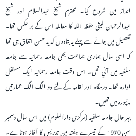
انداز مین شروع کیا۔ محترم شیخ عبدالسلام اور شیخ
عبدالرحمان لیثی حفظہ اللہ کا معاملہ اس کے بر عکس تھا۔
تفصیل میں جانے سے پہلے یہ بتادوں کہ یہ حسن اتفاق ہی تھا
کہ اسی سال ہماری جماعت بھی جامعہ رحمانیہ سے جامعہ
سلفیہ میں آئي تھی۔ اس وقت جامعہ رحمانیہ ایک مستقل
ادارہ تھا۔ درسگاہ اور اقامہ کے لئے دو الگ الگ عمارتیں
مدنپورہ میں تھیں۔
بہر حال جامعہ سلفیہ (مرکزی دارالعلوم) میں اس سال دسمبر
سن 1970 کے تیسرے ہفتہ مین تدریس کا آغاز ہوتا ہے۔