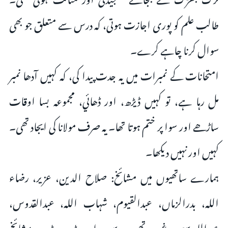
طالب علم کو پوری اجازت ہوتی، کہ درس سے متعلق جو بھی
سوال کرنا چاہے کرے۔
امتحانات کے نمبرات میں یہ جدت پیدا کی، کہ کہیں آدھا نمبر
مل رہا ہے، تو کہیں ڈیڑھ، اور ڈھائي، مجموعہ بسا اوقات
ساڑھے اور سوا پر ختم ہوتا تھا۔ یہ صرف مولانا کی ایجاد تھی۔
کہیں اور نہیں دیکھا۔
ہمارے ساتھیوں میں مشائخ: صلاح الدین، عزیر، رضاء
اللہ، بدرالزماں، عبدالقیوم، شہاب اللہ، عبدالقدوس،
عبداللہ سعود وغیرہ تھے۔ یہ سب اب بڑے بڑے مشائخ