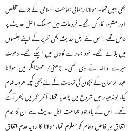
بھی نہیں تھا۔ مولانا رحمانی جماعت اسلامی کے بڑے مخلص
اور مشہور کارکن تھے۔ فروعات میں مسلک اھل حدیث پر
عامل تھے۔ اس لئے اہل حدیث بھی تقریر کے اپنے جلسوں
میں بلاتے تھے۔ خود ہمارے گاوں میں آچکے تھے۔ دعوت
میرے والد نے دی تھی۔ بڑھنی/ جھنڈانگر میں مولانا
عبدالرحمان کے بچون کی تربیت کے لئے بھی کچھ عرصہ قیام
کیا، بوںڈھیار میں شروع میں پڑھایا تھا، آخر عمر میں پھر آگئے
تھے۔ اس کے باوجود جماعت اہل حدیث سے ان کا عدم
اتفاق ہر خاص وعام کو معلوم تھا، مولانا کا رویہ عدم اتفاق