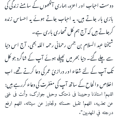
دوست احباب اور اعزہ، ہماری آنکھوں کے سامنے زندگی کی
بازی ہار جاتے ہیں، یہ احباب جاتے ہوئے یہ احساس زندہ
کرجاتے ہیں کہ آج ہم کل تمھاری باری ہے۔
شیخنا عبد السلام بن جمن رحمانی رحمه الله بھی، آج اس دنیا
سے چلے گئے۔ دنیا بھر میں پھیلے ہوئے آپ کے شاگرد جو کل
تک آپ کے لئے شفاء اور درازئ عمر کی دعا کرتے تھے، اب
اخلاص والحاح کے ساتھ آپ کی مغفرت کی دعاء کررہے ہیں:
اللہم! استاذنا وحبیبنا فی ذمتک وحبل جوارک، وأنت فی غنی
عن تعذیبه، اللهم! تقبل حسناته وتجاوز عن سيئاته. اللهم ارفع
درجته في المهديين”.