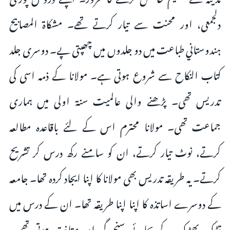
دلجمعی، اور محنت سے تیار کرتے تھے۔ مشکاة المصابیح
ہندوستاني طباعت ميں دو جلدوں میں چھپتی پے۔ دوسری جلد
کتاب النکاح سے شروع ہوتی ہے۔ مولانا کے ذمہ اسی کی
تدریس تھی۔ پڑھنے والی عالمیت سنة اولی میں ہماری
جماعت تھی۔ مولانا محترم اس کے لئے باقاعدہ مطالعہ
کرتے، نوٹ تیار کرتے، ان کو سامنے رکھ درس کر تشریح
کرتے۔ یہ طریقہ تدریس بھی مولانا کا اپنا ایجاد کردہ تھا۔ جامعہ
کے دوسرے اساتذہ کا اپنا اپنا طریقہ تھا۔ ان کے درس میں
تڑک بھڑک کے بجائے سنجیدگی اور متانت ہوتی تھی۔