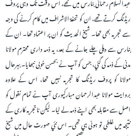
عبدالسلام رحمانی بنارس میں تھے، اس وقت تک وہی پروف
ریڈنگ کرتے تھے، ان کو تحفة الاشراف ميں کام کرنے کی وجہ
سے تجربہ بھی تھا۔ شیخ الحدیث کو ان پر اعتماد تھا۔ ان کے
بنارس سے دہلی چلے جانے کے بعد، یہ ذمہ داری محترم مولانا
مدنی کے ذمہ کی گئي، جس کو آپ نے بحسن خوبی نبھایا۔ بہرحال
مولانا کو پروف ریڈنگ کا تجربہ نہیں تھا، اس کے علاوہ
بروایت مولانا عبدالرحمان مبارکپوری آپ نے تمام نقول کو
اصل سے مقابلہ بھی اپنے ذمہ لے لیا۔ لیکن ناتجربہ کاری کے
نتیجہ میں غلطی تو ہونی ہی تھی۔ اس نئي صورت حال میں شیخ