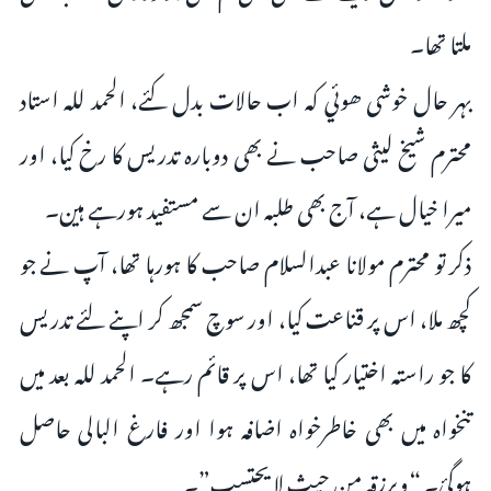
ملتا تھا۔
بہر حال خوشی ھوئي کہ اب حالات بدل کئے، الحمد للہ استاد
محترم شیخ لیثی صاحب نے بھی دوبارہ تدریس کا رخ کیا، اور
میرا خیال ہے، آج بھی طلبہ ان سے مستفید ہورہے ہین۔
ذکر تو محترم مولانا عبدالسلام صاحب کا ہورہا تھا، آپ نے جو
کچھ ملا، اس پر قناعت کیا، اور سوچ سمجھ کر اپنے لئے تدریس
کا جو راستہ اختیار کیا تھا، اس پر قائم رہے۔ الحمد للہ بعد میں
تنخواہ میں بھی خاطرخواہ اضافہ ہوا اور فارغ البالی حاصل
ہوگئ۔ “ویرزقہ من حیث لا یحتسب”۔