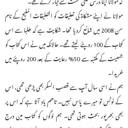
کہ مولانا اپنا درس کتنی محنت سے تیار کرتے تھے۔
مولانا نے اپنے مشکاة كی تعلیقات کو التعلیقات الملیح کے نام
سن 2008 میں شائع کردیا تھا۔ شکایت ہے کہ طلبا سے اس
کتاب کے 100 روپئے ليتے تھے۔ حالانکہ میں نے اس کتاب کو
جمعیت کے مکتبہ سے 50% رعایت کے بعد 200 روپئے میں
خریدا۔
ہم نے اسی سال آپ سے قصب السکر بھی پڑھی تھی، اس
کے نوٹس تو میرے پاس نہیں۔ تاھم یاد آتا ہے کہ اس پر
بھی بھرپور بحث ہوتی تھی۔ ہم لوگوں کو کتاب مین درج