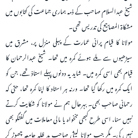
شیخ عبدالسلام صاحب کے ذمہ ہماری جماعت کی کتابوں میں
مشکاة المصابیح کی تدریس تھی۔
مولانا کا قیام پرانی عمارت کے پہلی منزل پر، مشرق میں
سیڑھیوں سے ملے ہوئے کمرہ میں تھا۔ شیخ عبدالرحمان کا
قیام بھی اسی کمرہ میں۔ شاید یہ دونوں پہلے استاذ تھے، جن کو
ایک کمرہ میں رکھا گیا تھا۔ ورنہ ہر استاد کا اپنا کمرہ تھا، حتی کہ
رحمانی صاحب بھی۔ بہرحال ہم نے مولانا کو شکایت کرتے
نہیں سنا، اسی طرح کبھی تنخواہ یا مالی معاملات میں گفتگو بھی
نہیں کی۔ مگر جب مولانا لیثی صاحب مد ظلہ جامعہ چھوڑ کر