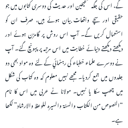
گے، اس کی جگہ صحیحین اور حدیث کی دوسری کتابوں میں جو
حقیقی اور سچے واقعات بیان ہوئے ہیں، صرف ان کو
استعمال کریں گے۔ آپ اس روش پر گامزن ہوئے اور
دیکھتے دیکھتے دنیائے خطابت میں اس مرتبہ پر پہونچ گئے۔ آپ
نے دوسرے علماء خطباء کی رہنمائي کے لئے وہ مواد بھی دو
جلدوں میں جمع کردیا۔ مجھے نہیں معلوم کہ وہ کتاب کی شکل
میں چھپ سکا یا نہیں۔ مولانا نے عربی میں اس کا نام
“النصوص من الکتاب والسنة والسیرہ للوعظ والارشاد” لکھا
ہے۔