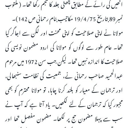
انھیں کی رائے کے مطابق چھٹی جلد کا حجم رکھا تھا۔ ( مکتوب
نمبر 89 بتاریخ 19/4/75 مکاتیب بنام رحمانی ص 142)۔
مولانا نے اپنی صلاحیت کو اپنی محنت اور لگن سے اجاگر کیا
تھا۔ عام طور سے لوگوں کو مولانا کی اردو مضمون نویسی کی
صلاحیت کا اندازہ نہیں تھا۔ لیکن جب سن 1972 میں مرحوم
عبدالحمید صاحب رحمانی نے، جمعیت کی نظامت سنبھالی،
اور ترجمان کے معیار کو بلند کرنا چاہا، تو مولانا محترم کو بھی
مجبور کیا کہ ترجمان کے لئے لکھیں۔ یاد آتا ہے کہ آپ نے
سب سے پہلا مضمون حج پر لکھا۔ مضمون مفصل تھا اور