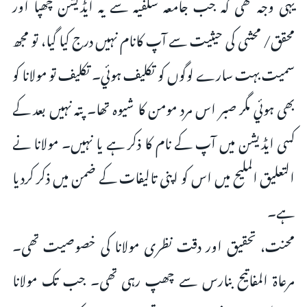
یہی وجہ تھی کہ جب جامعہ سلفیہ سے یہ ایڈیشن چھپا اور
محقق/ محشی کی حیثیت سے آپ کانام نہیں درج کیا گیا، تو مجھ
سمیت بہت سارے لوگوں کو تکلیف ہوئي۔ تکلیف تو مولانا کو
بھی ہوئي مگر صبر اس مرد مومن کا شیوہ تھا۔ پتہ نہیں بعد کے
کسی ایڈیشن میں آپ کے نام کا ذکر ہے یا نہیں۔ مولانا نے
التعلیق الملیح میں اس کو اپنی تالیفات کے ضمن میں ذکر کردیا
ہے۔
محنت، تحقیق اور دقت نظری مولانا کی خصوصیت تھی۔
مرعاة المفاتيح بنارس سے چھپ رہی تھی۔ جب تک مولانا