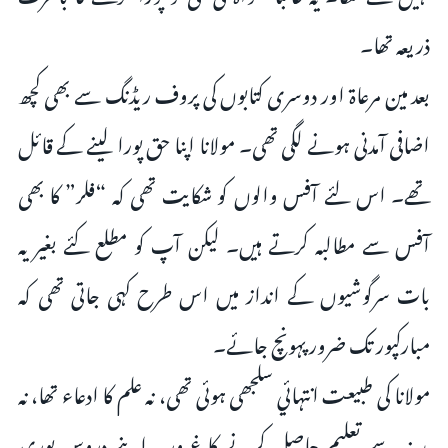
ذریعہ تھا۔
بعد مین مرعاة اور دوسری کتابوں کی پروف ریڈنگ سے بھی کچھ
اضافی آمدنی ہونے لگی تھی۔ مولانا اپنا حق پورا لینے کے قائل
تھے۔ اس لئے آفس والوں کو شکایت تھی کہ “فلر” کا بھی
آفس سے مطالبہ کرتے ہیں۔ لیکن آپ کو مطلع کئے بغیر یہ
بات سرگوشیوں کے انداز میں اس طرح کہی جاتی تھی کہ
مبارکپور تک ضرور پہونچ جائے۔
مولانا کی طبیعت انتہائي سلجھی ہوئی تھی، نہ علم کا ادعاء تھا، نہ
مدینہ سے تعلیم حاصل کرنے کا غرور۔ اپنے دروس پوری