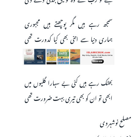
سمجھ رہے ہیں مگر پوچھتے ہیں مجبوری
ہماری دنیا سے اتنی بھی کیا کدورت تھی
بھٹک رہے ہیں کئی بے سہارا گلیوں میں
ابھی تو ان کو بھی تیری بہت ضرورت تھی
مصلح نوشہروی
(۹؍۸؍۲۰۱۸ء)