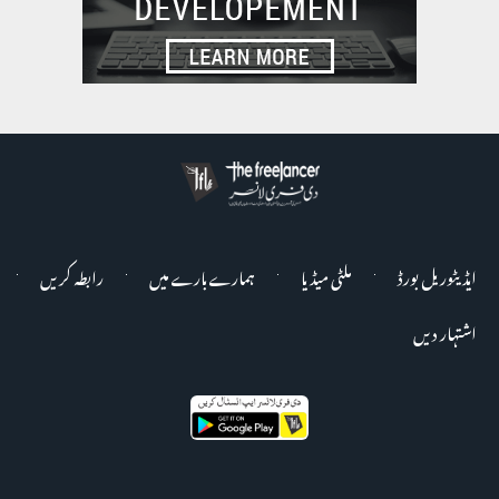
ایڈیٹوریل بورڈ
ملٹی میڈیا
ہمارے بارے میں
رابطہ کریں
اشتہار دیں