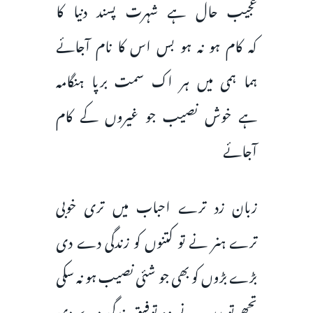
عجیب حال ہے شہرت پسند دنیا کا
کہ کام ہو نہ ہو بس اس کا نام آجائے
ہما ہمی میں ہر اک سمت برپا ہنگامہ
ہے خوش نصیب جو غیروں کے کام
آجائے
زبان زد ترے احباب میں تری خوبی
ترے ہنر نے تو کتنوں کو زندگی دے دی
بڑے بڑوں کو بھی جو شئی نصیب ہو نہ سکی
تجھے تو رب نے وہ توفیق بندگی دے دی