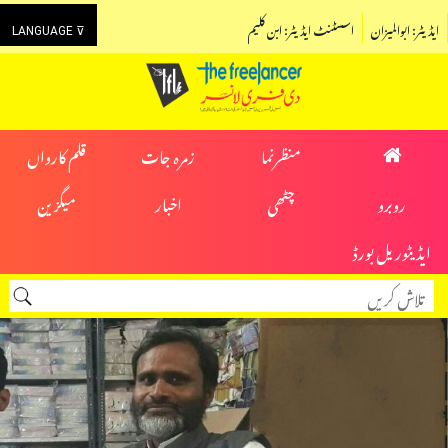
ایڈیٹر: ابوالمیزان
اسسٹنٹ ایڈیٹر: ابن کلیم
LANGUAGE ⊽
منظرنما
زمرہ جات
قلم کارواں
روبرو
چٹھی
اخبار
میگزین
ایڈیٹوریل بورڈ