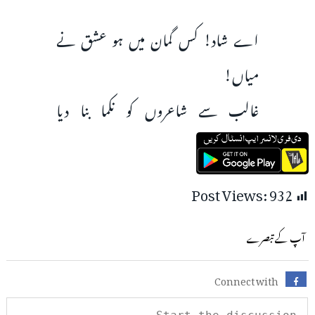
اے شاد! کس گمان میں ہو عشق نے
میاں!
غالب سے شاعروں کو نکما بنا دیا
Post Views:
932
آپ کے تبصرے
Connect with