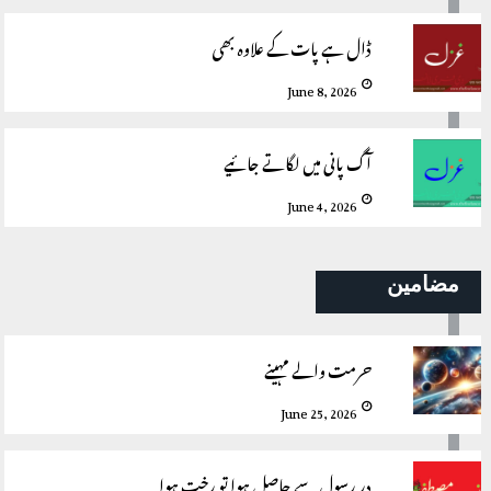
ڈال ہے پات کے علاوہ بھی
June 8, 2026
آگ پانی میں لگاتے جائیے
June 4, 2026
مضامین
حرمت والے مہینے
June 25, 2026
درِ رسول سے حاصل ہوا تو رخت ہوا