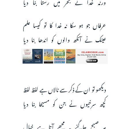
ورنہ خدا نے بحر میں رستا بنا دیا
عرفاں جو ہو سکا نہ خدا کا تو کیسا علم
عینک نے آنکھ والوں کو اندھا بنا دیا
دیکھو تو ان کے ذکر سے نالاں ہے لفظ لفظ
کچھ سرخیوں نے جن کو مسیحا بنا دیا
ہر صبح جاگنے پہ مجھے آتا ہے خیال