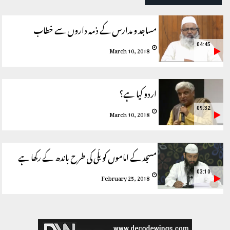
مساجد و مدارس کے ذمہ داروں سے خطاب
04:45
March 10, 2018
اردو کیا ہے؟
09:32
March 10, 2018
مسجد کے اماموں کو بلّی کی طرح باندھ کے رکھا ہے
03:10
February 25, 2018