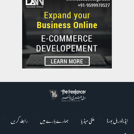
ایڈیٹوریل بورڈ
ملٹی میڈیا
ہمارے بارے میں
رابطہ کریں