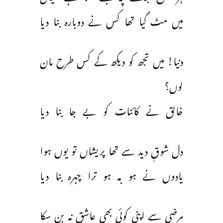
میں مٹ گیا تھا کس نے دوبارہ بنا دیا
دنیا! میں تجھ کو دیکھ کے کس طرح مان
لوں؟
خالق نے کائنات کو بے جا بنا دیا
دل شوقِ دید سے تھا پریشاں تو یوں ہوا
یادوں نے ہو بہ ہو ترا چہرہ بنا دیا
مرضی سے اپنی کوئی بھی عاشق نہ بن سکا