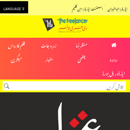
ایڈیٹر: ابوالمیزان
اسسٹنٹ ایڈیٹر: ابن کلیم
LANGUAGE ⊽
منظرنما
زمرہ جات
قلم کارواں
روبرو
چٹھی
اخبار
میگزین
ایڈیٹوریل بورڈ