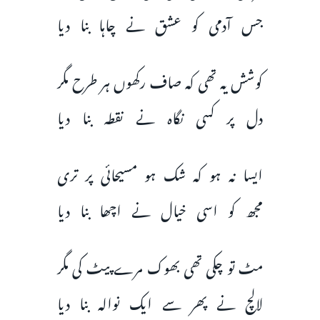
جس آدمی کو عشق نے چاہا بنا دیا
کوشش یہ تھی کہ صاف رکھوں ہر طرح مگر
دل پر کسی نگاہ نے نقطہ بنا دیا
ایسا نہ ہو کہ شک ہو مسیحائی پر تری
مجھ کو اسی خیال نے اچھا بنا دیا
مٹ تو چکی تھی بھوک مرے پیٹ کی مگر
لالچ نے پھر سے ایک نوالہ بنا دیا