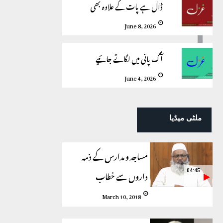
ڈال ہے پات کے علاوہ بھی
June 8, 2026
آگ پانی میں لگاتے جائیے
June 4, 2026
ملٹی میڈیا
مساجد و مدارس کے ذمہ
داروں سے خطاب
04:45
March 10, 2018