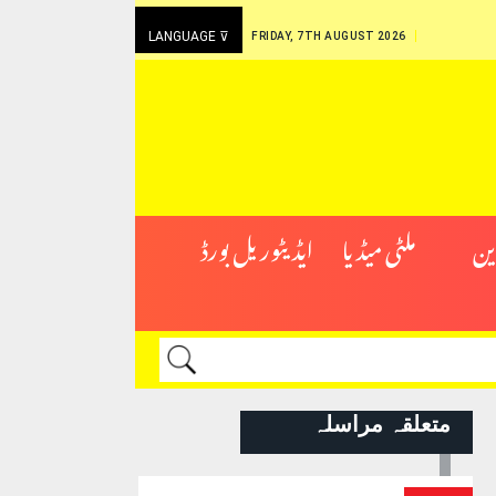
LANGUAGE ⊽
FRIDAY, 7TH AUGUST 2026
ین
ملٹی میڈیا
ایڈیٹوریل بورڈ
متعلقہ مراسلہ