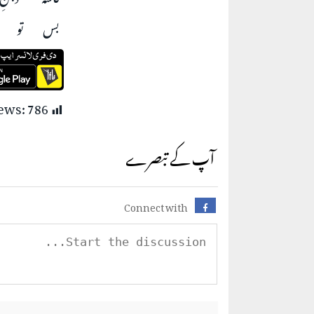
بس تو ا!
iews:
786
آپ کے تبصرے
Connect with