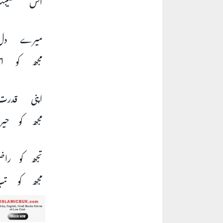
میرے دل
مجھ کو !
اپنی قدر
مجھ کو ح!
تجھ کو را
مجھ کو !