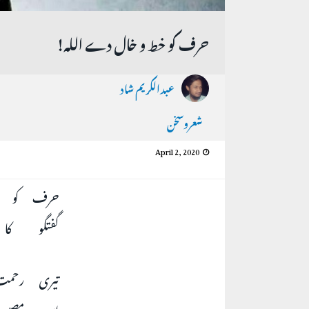
حرف کو خط و خال دے اللہ!
عبدالکریم شاد
شعروسخن
April 2, 2020
حرف کو !
گفتگو !
تیری رحم
اس مصیب!