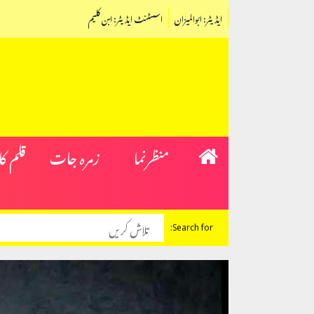
ایڈیٹر: ابوالمیزان
اسسٹنٹ ایڈیٹر: ابن کلیم
منظرنما
زمرہ جات
قلم ک
Search for: