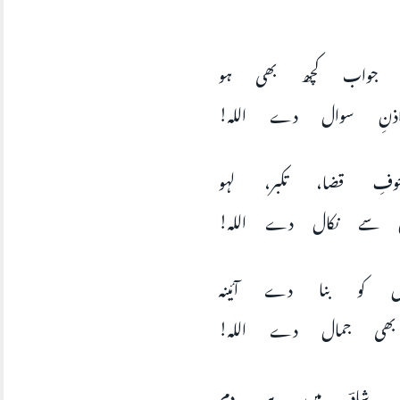
ا جواب کچھ بھی ہو
اذنِ سوال دے اللہ
ِ قضا، تکبر، لہو
 سے نکال دے اللہ
 کو بنا دے آئینہ
بھی جمال دے اللہ
ِ شادؔ میں ہر دم