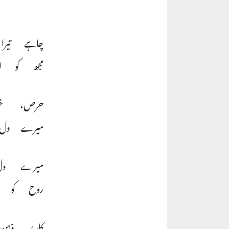
چاہے تیر
مجھ کو !
حرص، خوف
میرے دل!
میرے دل
روح کو !
کاسۂ ذہن