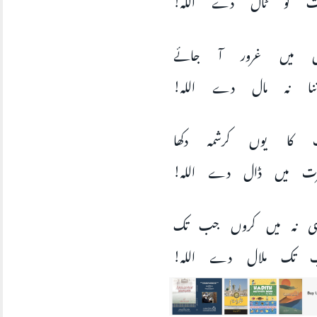
 میں غرور آ جائے
اتنا نہ مال دے اللہ
ت کا یوں کرشمہ دکھا
یرت میں ڈال دے اللہ
ضی نہ میں کروں جب تک
تب تک ملال دے اللہ