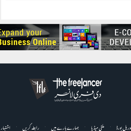
وریل بورڈ
ملٹی میڈیا
ہمارے بارے میں
رابطہ کریں
اشتہار 