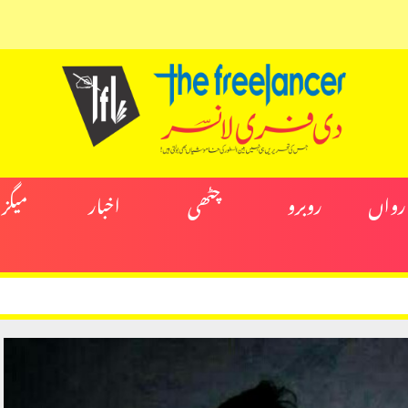
ارواں
روبرو
چٹھی
اخبار
میگز