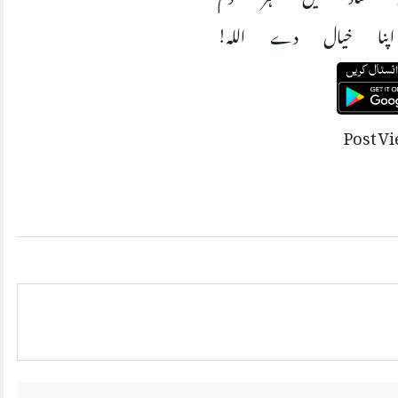
پنا خیال دے اللہ
Post V