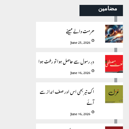
مضامین
حرمت والے مہینے
June 25, 2026
درِ رسول سے حاصل ہوا تو رخت ہوا
June 16, 2026
اک تیر بھی اس اور صف انداز سے
آئے
June 16, 2026