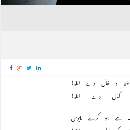
خط و خال دے اللہ
کا کمال دے اللہ
ت سے جو کرے مایوس
ت کو ٹال دے اللہ