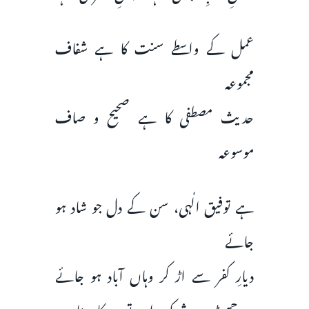
عمل کے واسطے سنت کا ہے شفاف
مجموعہ
حدیث مصطفی کا ہے صحیح و صاف
موسوعہ
ہے توفیق الٰہی، سن کے دل جو شاد ہو
جائے
دیارِ کفر سے اڑ کر وہاں آباد ہو جائے
وہ چھوڑے شرک اور توحید کا مناد ہو