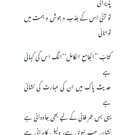
پذیرائی
تو آئی اس کے جذب و جوش و ہمت میں
توانائی
کتابُ ’’الجامعِ الکامل‘‘الگ اس کی کہانی
ہے
حدیث پاک میں ان کی مہارت کی نشانی
ہے
یہی بس عمرِ فانی کے لیے بھی جاودانی ہے
نشانِ حبِّ نبوی ہے، دلیلِ کامرانی ہے