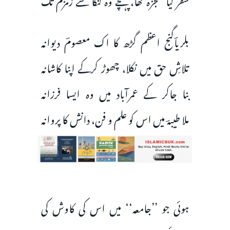
بلریاؔگنج اعظم گڑھ کا اک معصومؔ دیوانہ
تلاشِ حق میں نکلا، چھوڑ کرکے اپنا کاشانہ
بنا جاکر کے عمرآباد میں وہ ایسا فرزانہ
ملا طیبہؔ میں اس کو علم و فن، دانش کا پروانہ
ہوئی جو ’’جامعہ‘‘ میں اس کی کاوش کی