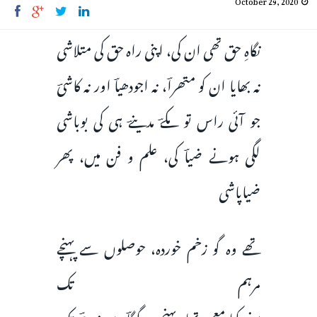
نگاہِ حق تھی ان کی، اپنی راہ حق کی متلاشی
نہ بھایا ان کو متھراؔ، نہ اجودھیاؔ اور نہ کاشیؔ
جو آئی راس تو مکےؔ مدینےؔ ہی کی بوباشی
لگی ہونے ضیاؔ کی، علم و فن میں، پھر
ضیاپاشی
تھے وہ گو زخم خوردہ، حوصلوں سے پہنچے
مرہم تک
سفر کیا معجزہ تھا، پہنچے وہ گنگاؔ سے زمزمؔ تک