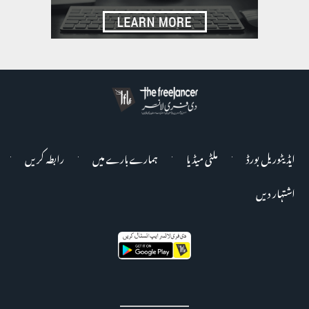
ایڈیٹوریل بورڈ
ملٹی میڈیا
ہمارے بارے میں
رابطہ کریں
اشتہار دیں