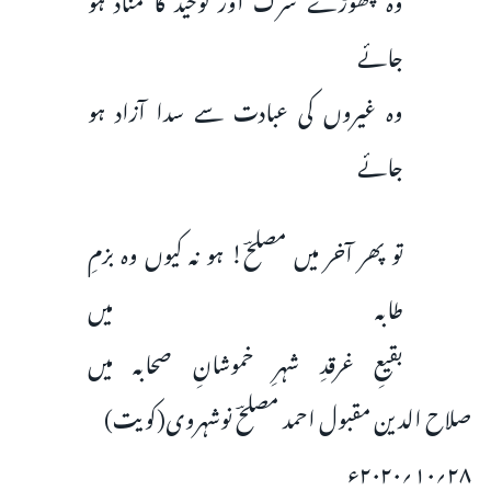
جائے
وہ غیروں کی عبادت سے سدا آزاد ہو
جائے
تو پھر آخر میں مصلحؔ! ہو نہ کیوں وہ بزمِ
طابہ میں
بقیعِ غرقدِ شہرِ خموشانِ صحابہ میں
صلاح الدین مقبول احمد مصلحؔ نوشہروی(کویت)
۲۸؍۱۰؍۲۰۲۰ء