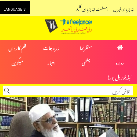
ایڈیٹر: ابوالمیزان
اسسٹنٹ ایڈیٹر: ابن کلیم
LANGUAGE ⊽
منظرنما
زمرہ جات
قلم کارواں
روبرو
چٹھی
اخبار
میگزین
ایڈیٹوریل بورڈ