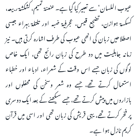
عیوب اللسان‘ سے تعبیر کیا گیا ہے۔ عنعنۃ تمیم، کشکشۃ ربیعہ،
کسکسۃ ہوازن، تضجع قیس، عجرفیۃ ضبہ اور تلتلۃ بہراء جیسی
اصطلاحیں زبان کی انھی عیوب کی طرف اشارہ کرتی ہیں۔ نیز
زمانہ جاہلیت میں دو طرح کی زبان رائج تھی، ایک خاص
لوگوں کی زبان جسے اس وقت کے شعراء، ادباء اور خطباء
استعمال کرتے تھے، جسے وہ شعر وسخن کی محفلوں اور
بازاروں میں پیش کرتے تھے، جسے سیکھنے کے بعد ایک دوسری
پر فخر کرتے تھے، یہی قریش کی زبان تھی اور اسی میں قرآن
کریم نازل ہوا ہے۔