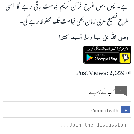
ہے۔ پس جس طرح قرآن کریم قیامت باقی رہے گا اسی
طرح فصیح عربی زبان بھی قیامت تک محفوظ رہے گی۔
وصلى الله على نبينا وسلم تسليما كثيرا
Post Views:
2,659
1
آپ کے تبصرے
Connect with