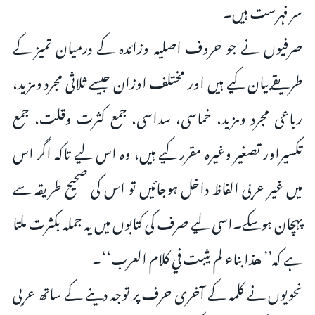
سر فہرست ہیں۔
صرفیوں نے جو حروف اصلیہ وزائدہ کے درمیان تمیز کے
طریقے بیان کیے ہیں اور مختلف اوزان جیسے ثلاثی مجرد ومزید،
رباعی مجرد ومزید، خماسی، سداسی، جمع کثرت وقلت، جمع
تکسیراور تصغیر وغیرہ مقرر کیے ہیں، وہ اس لیے تاکہ اگر اس
میں غیر عربی الفاظ داخل ہوجائیں تو اس کی صحیح طریقہ سے
پہچان ہوسکے۔اسی لیے صرف کی کتابوں میں یہ جملہ بکثرت ملتا
ہے کہ’’ هذا بناء لم يثبت في كلام العرب‘‘۔
نحویوں نے کلمہ کے آخری حرف پر توجہ دینے کے ساتھ عربی