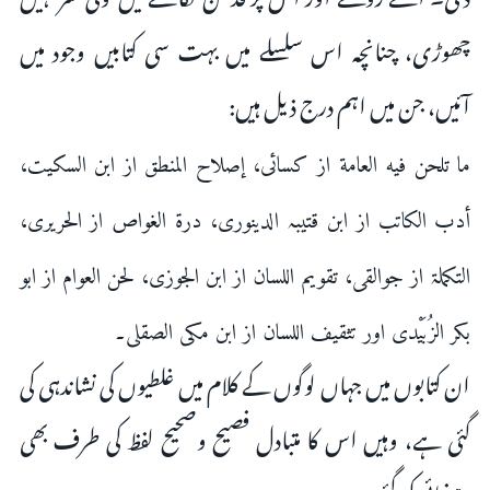
چھوڑی، چنانچہ اس سلسلے میں بہت سی کتابیں وجود میں
آئیں، جن میں اہم درج ذیل ہیں:
ما تلحن فيه العامة از کسائی، إصلاح المنطق از ابن السکیت،
أدب الكاتب از ابن قتیبہ الدینوری، درة الغواص از الحریری،
التکملۃ از جوالقی، تقويم اللسان از ابن الجوزی، لحن العوام از ابو
بکر الزُبَیْدی اور تثقيف اللسان از ابن مکی الصقلی۔
ان کتابوں میں جہاں لوگوں کے کلام میں غلطیوں کی نشاندہی کی
گئی ہے، وہیں اس کا متبادل فصیح وصحیح لفظ کی طرف بھی
رہنمائی کی گئی ہے۔