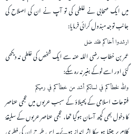
میں ایک صحابی نے غلطی کی تو آپ نے ان کی اصلاح کی
جانب توجہ مبذول کرائی فرمایا:
ارشدوا أخاکم فقد ضل
عمر بن خطاب رضی اللہ عنہ سے ایک شخص کی غلطی نہ دیکھی
گئی اور اسے ٹوکے بغیر نہ رہ سکے:
والله لخطأكم في لسانكم أشد من خطأكم في رميكم
فتوحات اسلامی کے پھیلاؤ کے سبب عربوں میں عجمی عناصر
کا دخول بھی کچھ آسان ہوگیا تھا، عجمی عناصر عربوں کے سلیقۂ
کلام پر جتنا ہو سکا اثر انداز ہوئے۔ اس طرح ان کی فطری