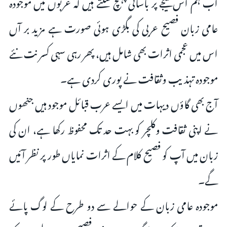
اب ہم اس نتیجے پر بآسانی پہنچ سکتے ہیں کہ عربوں میں موجودہ
عامی زبان فصیح عربی کی بگڑی ہوئی صورت‌ ہے مزید بر آں
اس میں عجمی اثرات بھی شامل ہیں، پھر رہی سہی کسر نت نئے
موجودہ تہذیب وثقافت نے پوری کردی ہے۔
آج بھی گاؤں دیہات میں ایسے عرب قبائل موجود ہیں جنھوں
نے اپنی ثقافت وکلچر کو بہت حد تک محفوظ رکھا ہے، ان کی
زبان میں آپ کو فصیح کلام کے اثرات نمایاں طور پر نظر آئیں
گے۔
موجودہ عامی زبان کے حوالے سے دو طرح کے لوگ پائے