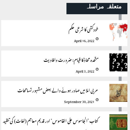
متعلقہ مراسلہ
خودکشی کا شرعی حکم
April 16, 2022
متحدہ محاذ کا قیام: ضرورت وافادیت
April 3, 2022
عربی املا میں صادر ہونے والے بعض مشہور تسامحات
September 30, 2021
کتاب ’الجاسوس علی القاموس‘ اور قدیم معاجم (لغات) کی تنقید