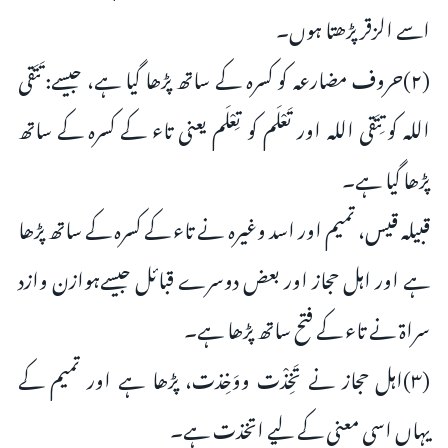
اسے الزقر پڑھتا ہوں۔
(۲)حروف مضارعہ کو کسرہ کے ساتھ پڑھا گیا ہے، جیسے: تَتَقی
اللہ کو تِتَقی اللہ اور تَعْلَم کو تِعْلَم یعنی تاء کے کسرہ کے ساتھ
پڑھا گیا ہے۔
قبیلہ قیس، تمیم اور اسد وغیرہ نے تاء کے کسرہ کے ساتھ پڑھا
ہے اور اہل حجاز اور بعض دوسرے قبائل جیسےہوازن وازد
سراۃ نے تاء کے فتح ساتھ پڑھا ہے۔
(۳)اہل حجاز نے تَخِذْت ووَخِذت، پڑھا ہے اور تمیم کے
یہاں اسی معنی کے لیے اتخذت ہے۔