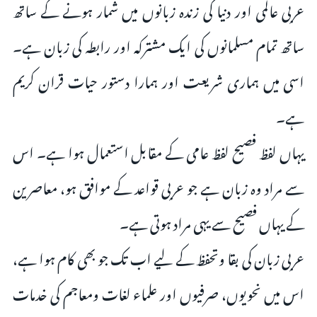
عربی عالمی اور دنیا کی زندہ زبانوں میں شمار ہونے کے ساتھ
ساتھ تمام مسلمانوں کی ایک ‌مشترکہ اور رابطہ کی زبان ہے۔
اسی میں ہماری شریعت اور ہمارا دستور حیات قران کریم
ہے۔
یہاں لفظ فصیح لفظ عامی کے مقابل استعمال ہوا ہے۔ اس
سے مراد وہ زبان ہے جو عربی قواعد کے موافق ہو، معاصرین
کے یہاں فصیح سے یہی مراد ہوتی ہے۔
عربی زبان کی بقا وتحفظ کے لیے اب تک جو بھی کام ہوا ہے،
اس میں نحویوں، صرفیوں اور علماء لغات ومعاجم کی خدمات