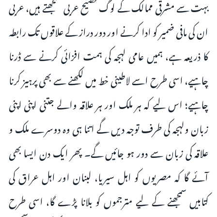
بہت سے مشرقی ممالک کے لوگ فصیح عربی سمجھتے ہیں، عربی
ان کی مافی ضمیر کو ادا کرنے اور دور دراز کے علاقوں تک رابطہ
کا ذریعہ ہے، ہمیں عامی لہجہ کی ہمت افزائی کرنے سے ڈرنا
چاہیے، اسی طرح اسے لاطینی خط میں لکھنے سے بھی پرہیز کرنا
چاہیے؛ اس لیے کہ ہر ملک اور ہر علاقہ والے جتنی اپنی اپنی
زبان ولہجہ کی طرف توجہ دیں گے اتنا ہی وہ دوسرے ملک و
علاقہ کی زبان سے دور ہو جائیں گے۔ پھر ایک دن ایسا بھی
آئے گا کہ مصریوں کو اہل سیریا، لبنان اور اہل عراق کی
کتابیں سمجھنے کے لیے مترجموں کو بلانا پڑے گا، اسی طرح