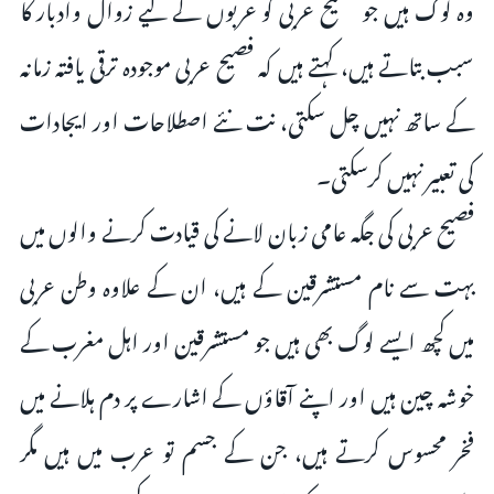
وہ لوگ ہیں جو فصیح عربی کو عربوں کے لیے زوال وادبار کا
سبب بتاتے ہیں، کہتے ہیں کہ فصیح عربی موجودہ ترقی یافتہ زمانہ
کے ساتھ نہیں چل سکتی، نت نئے اصطلاحات اور ایجادات
کی تعبیر نہیں کرسکتی۔
فصیح عربی کی جگہ عامی زبان لانے کی قیادت کرنے والوں میں
بہت سے نام مستشرقین کے ہیں، ان کے علاوہ وطن عربی
میں کچھ ایسے لوگ بھی ہیں جو مستشرقین اور اہل مغرب کے
خوشہ چین ہیں اور اپنے آقاؤں کے اشارے پر دم ہلانے میں
فخر محسوس کرتے ہیں، جن کے جسم تو عرب میں ہیں مگر