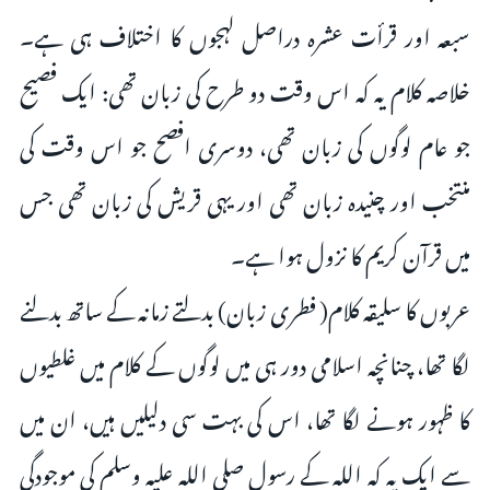
سبعہ اور قرأت عشرہ دراصل لہجوں کا اختلاف ہی ہے۔
خلاصہ کلام یہ کہ اس وقت دو طرح کی زبان تھی: ایک فصیح
جو عام لوگوں کی زبان تھی، دوسری افصح جو اس وقت کی
منتخب اور چنیدہ زبان تھی اور یہی قریش کی زبان تھی جس
میں قرآن کریم کا نزول ہوا ہے۔
عربوں کا سلیقہ کلام( فطری زبان) بدلتے زمانہ کے ساتھ بدلنے
لگا تھا، چنانچہ اسلامی دور ہی میں لوگوں کے کلام میں غلطیوں
کا ظہور ہونے لگا تھا، اس کی بہت سی دلیلیں ہیں، ان میں
سے ایک یہ کہ اللہ کے رسول صلی اللہ علیہ وسلم کی موجودگی