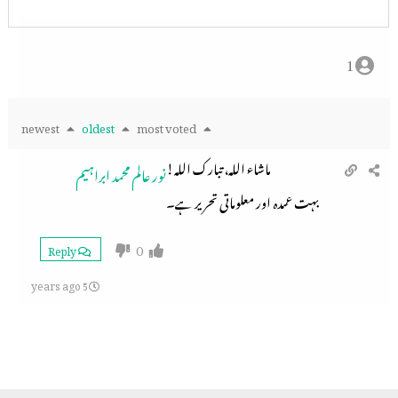
1
newest
oldest
most voted
ماشاء اللہ، تبارک اللہ!
نور عالم محمد ابراہیم
بہت عمدہ اور معلوماتی تحریر ہے۔
0
Reply
5 years ago