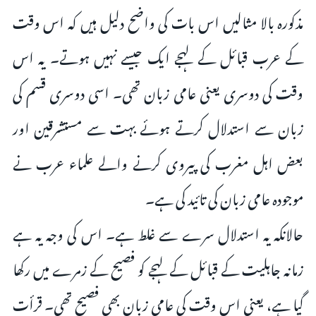
مذکورہ بالا مثالیں اس بات کی واضح دلیل ہیں کہ اس وقت
کے عرب قبائل کے لہجے ایک جیسے نہیں ہوتے۔ یہ اس
وقت کی دوسری یعنی عامی زبان تھی۔ اسی دوسری قسم کی
زبان سے استدلال کرتے ہوئے بہت سے مستشرقین اور
بعض اہل مغرب کی پیروی کرنے والے علماء عرب نے
موجودہ عامی زبان کی تائید کی ہے۔
حالانکہ یہ استدلال سرے سے غلط ہے۔ اس کی وجہ یہ ہے
زمانہ جاہلیت کے قبائل کے لہجے کو فصیح کے زمرے میں رکھا
گیا ہے، یعنی اس وقت کی عامی زبان بھی فصیح تھی۔ قرأت