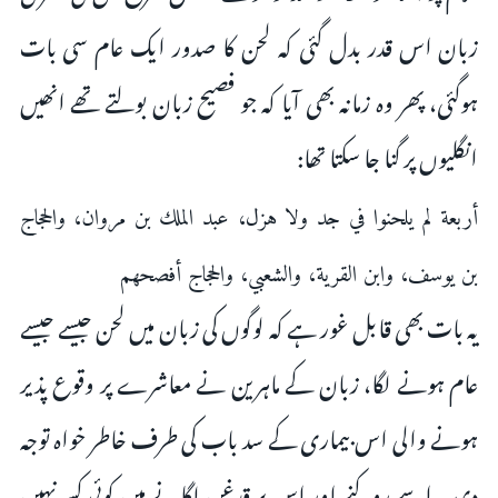
زبان اس قدر بدل گئی کہ لحن کا صدور ایک عام سی بات
ہوگئی، پھر وہ زمانہ بھی آیا کہ جو فصیح زبان بولتے تھے انھیں
انگلیوں پر گنا جا سکتا تھا:
أربعة لم يلحنوا في جد ولا هزل، عبد الملك بن مروان، والحجاج
بن يوسف، وابن القرية، والشعبي، والحجاج أفصحهم
یہ بات بھی قابل غور ہے کہ لوگوں کی زبان میں لحن جیسے جیسے
عام ہونے لگا، زبان کے ماہرین نے معاشرے پر وقوع پذیر
ہونے والی اس بیماری کے سد باب کی طرف خاطر خواہ توجہ
دی۔ اسے روکنے اور اس پر قدغن لگانے میں کوئی کسر نہیں