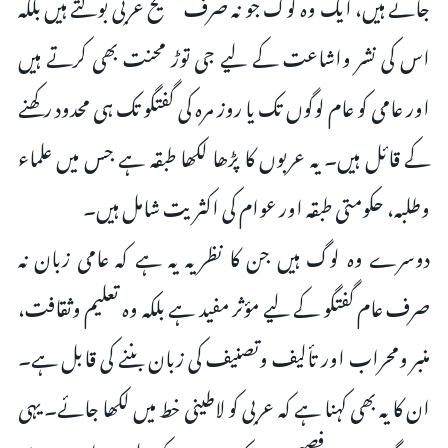
جاتے ہیں، ایک وہ لوگ جو نہ صرف فصیح عربی بولتے ہیں بلکہ
اس کی نشر واشاعت کے لیے جی توڑ محنت بھی کرتے ہیں
اور عامی کو عام لوگوں تک یا روز مرہ کی گفتگو تک ہی محدود رکھنے
کے قائل ہیں۔ یہ عربوں کا پڑھا لکھا طبقہ ہے جس میں علماء
وطلبہ، حکومتی طبقہ اور عوام کی اکثریت شامل ہیں۔
دوسرے وہ لوگ ہیں جن کا نظریہ یہ ہے کہ عامی زبان نہ
صرف عام گفتگو کے لیے مؤثر مفید ہے بلکہ وہ تعلیم وثقافت،
منبر ومحراب اور تألیف وتصنیف کی زبان بننے کی قابل ہے۔
ان کا یہ بھی کہنا ہے کہ عربی کو لاطینی خط میں لکھا جائے۔ یہی