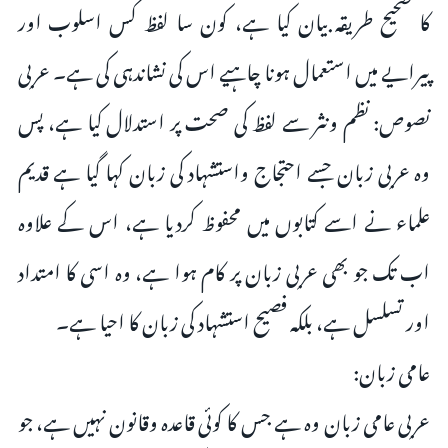
کا صحیح طریقہ بیان کیا ہے، کون سا لفظ کس اسلوب اور
پیرایے میں استعمال ہونا چاہیے اس کی نشاندہی کی ہے۔ عربی
نصوص: نظم ونثر سے لفظ کی صحت پر استدلال کیا ہے، پس
وہ عربی زبان جسے احتجاج واستشہاد کی زبان کہا گیا ہے قدیم
علماء نے اسے کتابوں میں ‌محفوظ کردیا ہے، اس کے ‌علاوہ
اب تک جو بھی عربی زبان پر کام ہوا ہے، وہ اسی کا امتداد
اور تسلسل ہے، بلکہ فصیح استشہاد کی زبان کا احیا ہے۔
عامی زبان:
عربی عامی زبان وہ ہے جس کا کوئی قاعدہ وقانون نہیں ہے، جو