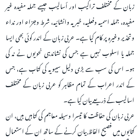
زبان کے مختلف تراکیب اور أسالیب جیسے جملہ مفیدہ غیر
مفیدہ، جملہ اسمیہ وفعلیہ، خبریہ وانشائیہ، شرط وجزاء اور نداء
وتحذیر وغیرہ پر کام کیا ہے۔ عربی زبان کے اندر کوئی بھی ایسا
جملہ یا اسلوب نہیں ہے جس کی نشاندہی نحویوں نے نہ کی
ہو۔ اس کی سب سے بڑی دلیل سیبویہ کی کتاب ہے، جس
کے اندر اعراب کے تمام مظاہر کو عربی زبان کے مختلف
اسالیب کے ذریعے بیان کیا ہے۔
عربی زبان کی حفاظت کا تیسرا وسیلہ معاجم کی کتابیں ہیں، ان
کتابوں میں فصیح الفاظ بیان کرنے کے ساتھ ان کے استعمال