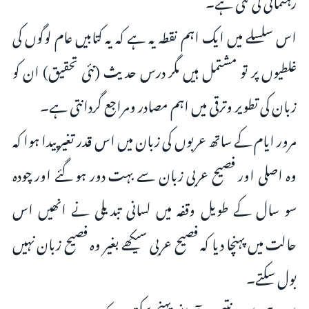
اس سلسلے میں ایک اہم نقطہ یہ ہے کہ یہ کتابیں عام لوگوں کی
غلطیوں پر تو مشتمل ہیں مگر درس حدیث (نئی تحقیق) ان کو
زبان کی تطویر وترقی میں اہم مصادر ومراجع گردانتی ہے۔
مرور ایام کے ساتھ عربوں کی زبان میں اس قدر تغیر پیدا ہوا کہ
وہ اصلی اور فصیح عربی زبان سے بہت دور ہو گئے اور چودہ
سو سال کے طویل وقفہ میں لسانی تبدیلی نے انھیں اس
حالت میں پہنچا دیا کہ فصیح عربی سیکھے بغیر وہ فصیح زبان نہیں
بول سکتے۔