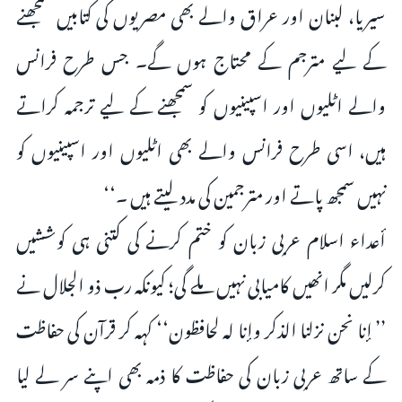
سیریا، لبنان اور عراق والے بھی مصریوں کی کتابیں سمجھنے
کے لیے مترجم کے محتاج ہوں گے۔ جس طرح فرانس
والے اٹلیوں اور اسپینیوں کو سمجھنے کے لیے ترجمہ کراتے
ہیں، اسی طرح فرانس والے بھی اٹلیوں اور اسپینیوں کو
نہیں سمجھ پاتے اور مترجمین کی مدد لیتے ہیں ۔‘‘
أعداء اسلام عربی زبان کو ختم کرنے کی کتنی ہی کوششیں
کرلیں مگر انھیں کامیابی نہیں ملے گی؛ کیونکہ رب ذو الجلال نے
’’ إنا نحن نزلنا الذكر وإنا له لحافظون‘‘ کہہ کر قرآن کی حفاظت
کے ساتھ عربی زبان کی حفاظت کا ذمہ بھی اپنے سر لے لیا