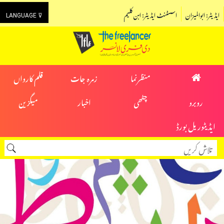
ایڈیٹر: ابوالمیزان
اسسٹنٹ ایڈیٹر: ابن کلیم
LANGUAGE ⊽
منظرنما
زمرہ جات
قلم کارواں
روبرو
چٹھی
اخبار
میگزین
ایڈیٹوریل بورڈ