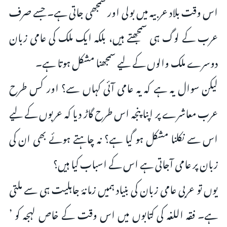
اس وقت بلاد عربیہ میں بولی اور سمجھی جاتی ہے۔ جسے صرف
عرب کے لوگ ہی سمجھتے ہیں، بلکہ ایک ملک کی عامی زبان
دوسرے ملک والوں کے لیے سمجھنا مشکل ہوتا ہے۔
لیکن سوال یہ ہے کہ یہ عامی آئی کہاں سے؟ اور کس طرح
عرب معاشرے پر اپنا پنجہ اس طرح گاڑ دیا کہ عربوں کے لیے
اس سے نکلنا مشکل ہو گیا ہے؟ نہ چاہتے ہوئے بھی ان کی
زبان پر عامی آجاتی ہے اس کے اسباب کیا ہیں؟
یوں تو عربی عامی زبان کی بنیاد ہمیں زمانۂ جاہلیت ہی سے ملتی
ہے‌۔ فقہ اللغہ کی کتابوں میں اس وقت کے خاص لہجہ کو ’