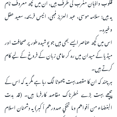
قلوب واذہان مغرب کی طرف ہیں، ان میں کچھ معروف نام
یہ ہیں: سلامہ موسی، عبد العزیز فہمی، انیس فریحہ، سعید عقل
وغیرہ۔
اس میں کچھ عناصر ایسے بھی ہیں جو پوشیدہ طور پر صحافت اور
میڈیا کے میدان میں رہ کر عامی زبان کے فروغ کے لیے کام
کرتے ہیں۔
ہر چند کہ ان کا مقصد بہت چھوٹا لگ رہا ہے مگر یہ کہ اس کے
پیچھے بہت بڑے خطرناک مقاصد کارفرما ہیں۔ (قد بدت
البغضاء من أفواهم وما تخفي صدورهم أكبر) یہ دشمنان اسلام