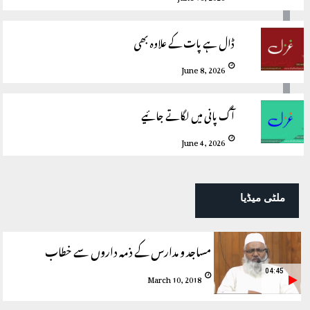
ڈال ہے پات کے علاوہ بھی
June 8, 2026
آگ پانی میں لگاتے جائیے
June 4, 2026
ملٹی میڈیا
مساجد و مدارس کے ذمہ داروں سے خطاب
04:45
March 10, 2018