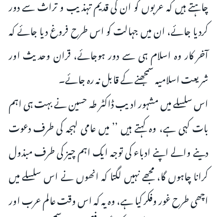
چاہتے ہیں کہ عربوں کو ان کی قدیم تہذیب و تراث سے دور
کردیا جائے، ان میں جہالت کو اس طرح فروغ دیا جائے کہ
آخر کار وہ اسلام ہی سے دور ہوجائے، قران وحدیث اور
شریعت اسلامیہ سمجھنے کے قابل نہ رہ جائے۔
اس سلسلے میں مشہور ادیب ڈاکٹر طہ حسین نے بہت ہی اہم
بات کہی ہے، وہ کہتے ہیں ’’ میں عامی لہجہ کی طرف دعوت
دینے والے اپنے ادباء کی توجہ ایک اہم چیز کی طرف مبذول
کرانا چاہوں گا، مجھے نہیں لگتا کہ انھوں نے اس سلسلے میں
اچھی طرح غور وفکر کیا ہے، وہ یہ کہ اس وقت عالم عرب اور