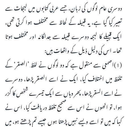
دوسری عام لوگوں کی زبان، جسے عربی کتابوں میں لہجات سے
تعبیر کیا گیا ہے، یہ قبیلہ کے لحاظ سے مختلف ہوا کرتی تھی،
ایک قبیلے کا لہجہ دوسرے قبیلہ سے جداگانہ اور مختلف ہوتا
تھا۔ اس کی دلیل ذیل کے واقعات ہیں:
(۱)اصمعی سے منقول ہے کہ دو لوگوں نے لفظ ’الصقر‘ کے
تلفظ میں اختلاف کیا، ایک نے اسے الصقر پڑھا، دوسرے
نے اسے السقر پڑھا، پھر وہاں سے ایک تیسرے شخص کا گزر
ہوا، تو انھوں نے اس سے صحیح تلفظ دریافت کیا، اس نے
کہا کہ میں تو اسے ویسے نہیں پڑھتا ہوں جیسے تم پڑھتے ہو، میں