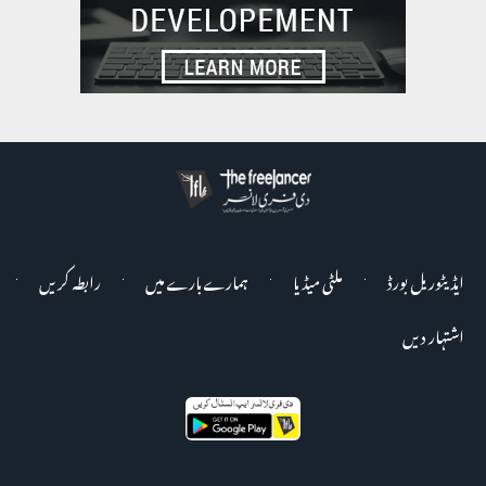
ایڈیٹوریل بورڈ
ملٹی میڈیا
ہمارے بارے میں
رابطہ کریں
اشتہار دیں