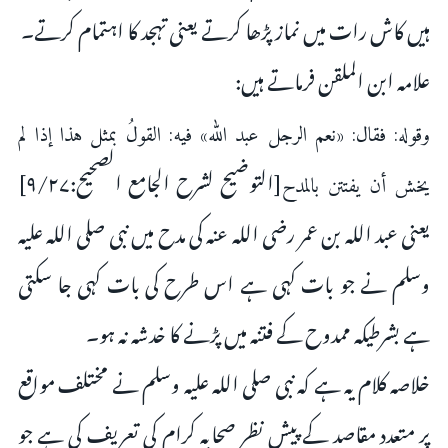
ہیں کاش رات میں نماز پڑھا کرتے یعنى تہجد کا اہتمام کرتے۔
علامہ ابن الملقن فرماتے ہیں:
وقوله: فقال: «نعم الرجل عبد الله» فيه: القولُ بمثل هذا إذا لم
[التوضيح لشرح الجامع الصحيح:۹/۲۷]
يخش أن يفتتن بالمدح
یعنى عبد اللہ بن عمر رضی اللہ عنہ کى مدح میں نبى صلى اللہ علیہ
وسلم نے جو بات کہى ہے اس طرح کى بات کہى جا سکتى
ہے بشرطیکہ ممدوح کے فتنہ میں پڑنے کا خدشہ نہ ہو۔
خلاصہ کلام یہ ہے کہ نبى صلى اللہ علیہ وسلم نے مختلف مواقع
پر متعدد مقاصد کے پیش نظر صحابہ کرام کى تعریف کى ہے جو