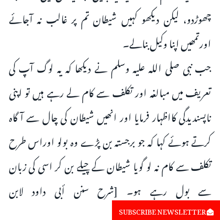
چھوڑدو، لیکن ديكھو کہیں شیطان تم پر غالب نہ آجائے
اورتمھیں اپنا وکیل بنالے۔
جب نبى صلى اللہ علیہ وسلم نے دیکھا کہ یہ لوگ آپ کى
تعریف میں مبالغہ اور تکلف سے کام لے رہے ہیں تو اپنى
ناپسندیدگى کااظہار فرمایا اور انھیں شیطان کى چال سے آگاہ
کرتے ہوئے کہا کہ جو برجستہ بن پڑے وہ بولو اوراس طرح
تکلف سے کام نہ لو گویا شیطان کے چیلے بن کر اسى کى زبان
سے بول رہے ہو۔ [شرح سنن أبی داود لابن
رسلان:۱۸/۴۸۱]
SUBSCRIBE NEWSLETTER