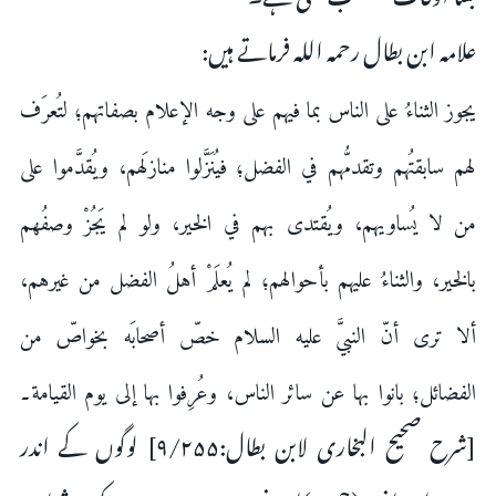
علامہ ابن بطال رحمہ اللہ فرماتے ہیں:
يجوز الثناءُ على الناس بما فيهم على وجه الإعلام بصفاتهم؛ لتُعرَف
لهم سابقتُهم وتقدمُّهم في الفضل؛ فيُنَزَّلوا منازلَهم، ويُقدَّموا على
من لا يُساويهم، ويُقتدى بهم في الخير، ولو لم يَجُزْ وصفُهم
بالخير، والثناءُ عليهم بأحوالهم؛ لم يُعلَمْ أهلُ الفضل من غيرهم،
ألا ترى أنّ النبيَّ عليه السلام خصّ أصحابَه بخواصّ من
الفضائل؛ بانوا بها عن سائر الناس، وعُرِفوا بها إلى يوم القيامة۔
[شرح صحیح البخاری لابن بطال:۹/۲۵۵] لوگوں کے اندر