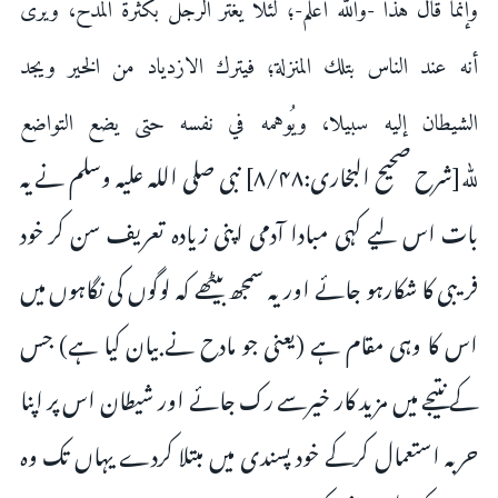
وإنما قال هذا -والله أعلم-؛ لئلا يغترّ الرجل بكثرة المدح، ويرى
أنه عند الناس بتلك المنزلة؛ فيترك الازدياد من الخير ويجد
الشيطان إليه سبيلا، ويُوهمه في نفسه حتى يضع التواضع
[شرح صحيح البخارى:۸/۴۸] نبى صلى اللہ علیہ وسلم نے یہ
لله
بات اس لیے کہى مبادا آدمى اپنى زیادہ تعریف سن کر خود
فریبى کا شکارہو جائے اور یہ سمجھ بیٹھے کہ لوگوں کى نگاہوں میں
اس کا وہى مقام ہے (یعنى جو مادح نے بیان کیا ہے) جس
کے نتیجے میں مزید کار خیرسے رک جائے اور شیطان اس پر اپنا
حربہ استعمال کرکے خود پسندى میں مبتلا کردے یہاں تک وہ