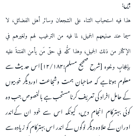
ہیں:
هذا فيه استحباب الثناء على الشجعان وسائر أهل الفضائل، لا
سيما عند صنيعهم الجميل؛ لما فيه من الترغيب لهم ولغيرهم في
الإكثار من ذلك الجميل؛ وهذا كلُّه في حقّ مَن يأمن الفتنةَ عليه
[شرح صحیح مسلم:۱۲/۱۸۲]اس حدیث سے
بإعجابٍ ونحوه
معلوم ہوتاہے کہ صاحبان ہمت وشجاعت اوردیگر خوبیوں
کے حامل افراد کى تعریف کرنامستحب ہے بالخصوص جب وه
كوئى بہترکام انجام ديں، کیونکہ اس سے خود ان کےاندر
اوران کے علاوہ دیگر لوگوں کے اندر اس بہترکام کو زیادہ سے