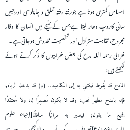
احساس کمترى ہوتا ہے جورفتہ رفتہ تملق و چاپلوسى اورجبیں
سائى کاروپ دھار لیتا ہےجس کے نتیجے میں انسان کا وقار
مجروح، ثقاہت متزلزل اور شخصیت مخدوش ہوجاتى ہے۔
غزالى رحمہ اللہ مدح کى بعض خرابیوں کا ذکر کرتے ہوئے
لکھتے ہیں:
المادح قد يُفرط فينتهي به إلى الكذب… (و) قد يدخله الرياء؛
فإنه بالمدح مظهرٌ للحب، وقد لا يكون مُضمِرًا له، ولا مُعتقدًا
[إحیاء علوم
لجميع ما يقوله؛ فيصير به مرائيًا منافقًا
الدین:۳/۱۵۹]تعریف کرنے والاکبھى حدسے