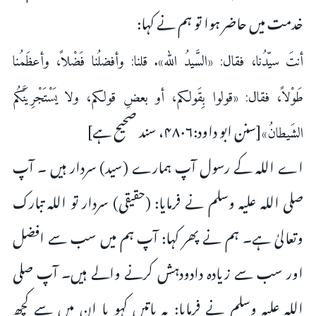
خدمت میں حاضر ہوا تو ہم نے کہا:
أنتَ سيّدُنا، فقال: «السَّيدُ الله». قلنا: وأفضلُنا فَضْلاً، وأعظَمُنا
طَوْلاً، فقال: «قولوا بِقَولكم، أو بعضِ قولكم، ولا يَسْتَجْرِيَنَّكُم
[سنن ابو داود:۴۸۰۶، سند صحيح ہے]
الشَيطانُ»
اے اللہ کے رسول آپ ہمارے (سيد) سردار ہیں ۔ آپ
صلى اللہ علیہ وسلم نے فرمایا: (حقيقى) سردار تو اللہ تبارک
وتعالیٰ ہے۔ ہم نے پھر کہا: آپ ہم میں سب سے افضل
اور سب سے زیادہ دادودہش کرنے والے ہیں۔ آپ صلى
الله علیہ وسلم نے فرمایا: یہ باتیں کہو یا ان میں سے کچھ