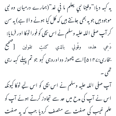
یہ کہہ دیا:”وفينا نبي يعلم ما في غد”(ہمارے درمیان وہ نبی
موجود ہیں جو یہ بھی جانتے ہیں کہ کل کیا ہونے والا ہے) یہ سن
کر آپ صلی اللہ علیہ وسلم نے اس بچى کو فورا ٹوکا اور فرمایا:
[صحیح
دَعِي هذه، وقُولي بالذي كنتِ تقولين
بخاری:۵۱۴۷]اسے چھوڑ دواوروہى کہو جو تم پہلے کہہ رہى
تھى ۔
آپ صلى اللہ علیہ وسلم نے اس بچى کو اس لیے ٹوکا کیونکہ
اس نے آپ کى مدح میں حد سے تجاوز کرتے ہوئے آپ کو
علم غیب کى صفت سے متصف کردیا جب کہ یہ صفت