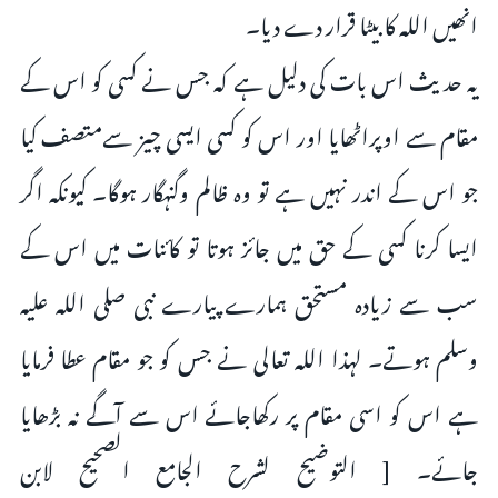
انھیں اللہ کا بیٹا قرار دے دیا۔
یہ حدیث اس بات کى دلیل ہے کہ جس نے کسى کو اس کے
مقام سے اوپراٹھایا اور اس کو کسى ایسى چیز سےمتصف کیا
جو اس کے اندر نہیں ہے تو وہ ظالم وگنہگار ہوگا۔ کیونکہ اگر
ایسا کرنا کسى کے حق میں جائز ہوتا تو کائنات میں اس کے
سب سے زیادہ مستحق ہمارے پیارے نبى صلى اللہ علیہ
وسلم ہوتے۔ لہذا اللہ تعالى نے جس کو جو مقام عطا فرمایا
ہے اس کو اسى مقام پر رکھاجائے اس سے آگے نہ بڑھایا
جائے۔ [ التوضیح لشرح الجامع الصحیح لابن