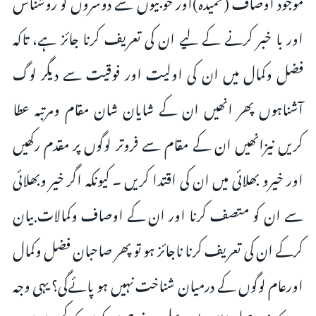
موجود اوصاف (حمیدہ)اور خوبیوں سے دوسروں کو روشناس
اور با خبر کرنے کے لیے ان کى تعریف کرنا جائز ہے، تاکہ
فضل وکمال میں ان کى اولیت اور فوقیت سے دیگر لوگ
آشناہوں پھر انھیں ان کے شایان شان مقام ومرتبہ عطا
کریں نیزانھیں ان کے مقام سے فروتر لوگوں پر مقدم رکھیں
اور خیرو بھلائی میں ان کى اقتدا کریں ۔ کیونکہ اگر خیر وبھلائى
سے ان کو متصف کرنا اور ان کے اوصاف وکمالات بیان
کرکے ان کى تعریف کرنا ناجائز ہو تو پھر صاحبان فضل وکمال
اورعام لوگوں کے درمیان شناخت نہیں ہو پائےگى؟ یہى وجہ