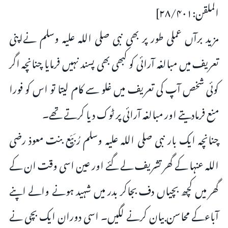
الملقن:۲۸/۴۰۱]
مزید برآں عملى طور پر بھى نبى صلى اللہ علیہ وسلم نےاپنى
تعریف میں مبالغہ آرائى کو کبھى بھى پسند نہیں فرمایا چنانچہ اگر
کوئى شخص آپ کى تعریف میں غلو سے کام لیتا تو اس کو فورا
منع فرمادیتے اور مبالغہ آرائى پر ٹوک دیا کرتے تھے۔
چنانچہ ایک بار نبى صلى اللہ علیہ وسلم رُبَیِّع بنت معوذ رضی
اللہ عنہا کے گھر تشریف لے گئے اور عین اسى وقت ان کے
گھر میں کچھ بچیاں دف بجاکر بدر میں شہید ہونے والے اپنے
آباءکے محاسن بیان کرنے لگیں۔ اسى دوران ایک بچى نے