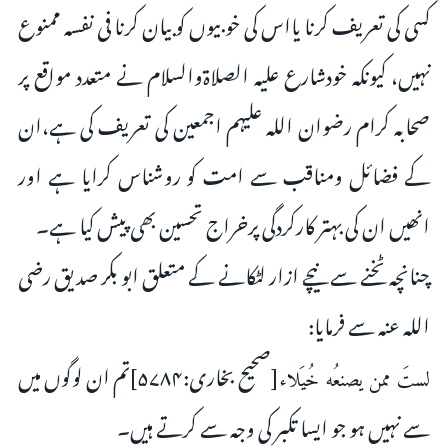
کسى کى تعریف کرنا یااس کى خوبیوں کو بیان کرنا فی نفسہ ممنوع
نہیں، کیونکہ خودشارع علیہ الصلاۃوالسلام نے متعدد مواقع پر
صحابہ کرام رضوان اللہ علیہم اجمعین کى تعریف کى ہے،ان
کے فضائل ومناقب سے امت کو روشناس کرایا ہے اور
انھیں ان کى بہتر کارکردگى پرخراج تحسین بھى پیش کیا ہے۔
چنانچہ ٹخنے سے نیچے ازار لٹکانے کے متعلق ابو بکر صدیق رضی
اللہ عنہ سے فرمایا:
[صحیح بخارى:۵۷۸۴]تم ان لوگوں میں
لستَ ممن يصنعُه خُيَلاء
سے نہیں ہو جو ایسا تکبر کى وجہ سے کرتے ہیں۔