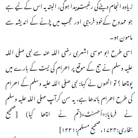
زیادہ انجام دینےکى رغبت پیدا ہوگى، البتہ یہ اس کے لیے ہے
جو ممدوح کےخود فریبى اور عجب میں پڑنے کے اندیشہ سے
مامون ہو۔
اسى طرح ابو موسى اشعرى رضی اللہ عنہ سے نبى صلى اللہ
علیہ وسلم نے حج کے موقع پر احرام کى نیت کے بارے میں
پوچھا ؟ تو انھوں نے کہا: نبى صلی اللہ علیہ وسلم کے احرام
كى طرح احرام باندھا ہے، یہ سن كرآپ صلی اللہ علیہ وسلم
نے فرمایا:«أحسنتَ»(تم نے اچھا کیا) [صحیح
بخارى:۱۷۲۴،صحیح مسلم:۱۲۲۱]