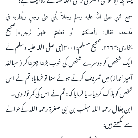
سمع النبي صلى الله عليه وسلم رجلاً يُثني على رجلٍ ويُطريه في
[صحیح
مَدحه، فقال: «أهلكتم -أو قطعتم- ظهرَ الرجل»
بخاری:۲۶۶۳،صحیح مسلم:۳۰۰۱]نبی صلی اللہ علیہ وسلم نے
ایک شخص کو دوسرے شخص کی خوب بڑھا چڑھاکر ( مبالغہ
آمیز انداز) میں تعریف کرتے ہوئے سنا تو فرمایا: تم نے اس
شخص کو ہلاک کردیا۔ یا فرمایا کہ : تم نے اس کی کمر توڑ دی۔
ابن بطال رحمہ اللہ مہلب بن ابی صفرۃ رحمہ اللہ کےحوالے
سے لکھتے ہیں: