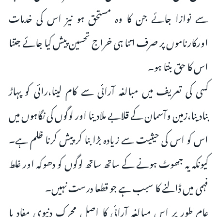
سے نوازا جائے جن کا وہ مستحق ہو نیز اس کى خدمات
اورکارناموں پر صرف اتنا ہى خراج تحسین پیش کیا جائے جتنا
اس کا حق بنتا ہو۔
کسى کى تعریف میں مبالغہ آرائى سے کام لینا،رائى کو پہاڑ
بنادینا،زمین وآسمان کے قلابے ملادینا اور لوگوں کى نگاہوں میں
اس کو اس کى حیثیت سے زیادہ بڑا بنا کر پیش کرنا ظلم ہے۔
کیونکہ یہ جھوٹ ہونے کے ساتھ ساتھ لوگوں کو دھوکہ اور غلط
فہمى میں ڈالنے کا سبب ہے جو قطعا درست نہیں۔
عام طور پر اس مبالغہ آرائى کا اصل محرک دنیوى مفاد یا