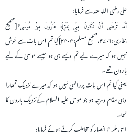
على رضی اللہ عنہ سے فرمایا:
[صحیح
أَمَا تَرْضَى أَنْ تَكُونَ مِنِّي بِمَنْزِلَةِ هَارُونَ مِنْ مُوسَى؟
بخاری:۳۷۰۶،صحیح مسلم:۲۴۰۴]کیا تم اس بات سے خوش
نہیں ہو کہ میرے لیے تم ویسے ہى ہو جیسے موسیٰ کے لیے
ہارون تھے۔
یعنى کیا تم اس بات پرراضى نہیں ہو کہ میرے نزدیک تمھارا
وہی مقام ومرتبہ ہو جو موسی علیہ السلام کےنزدیک ہارون کا
تھا۔
اسى طرح انصار کو مخاطب کرتے ہوئے فرمایا: