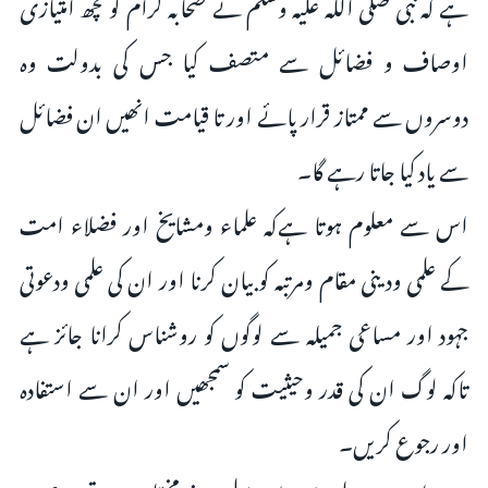
ہے کہ نبى صلى اللہ علیہ وسلم نے صحابہ کرام کو کچھ امتیازى
اوصاف و فضائل سے متصف کیا جس کى بدولت وہ
دوسروں سے ممتاز قرار پائے اور تا قیامت انھیں ان فضائل
سے یاد کیا جاتا رہے گا۔
اس سے معلوم ہوتا ہےکہ علماء ومشایخ اور فضلاء امت
کے علمى ودینى مقام ومرتبہ کو بیان کرنا اور ان کى علمى ودعوتى
جہود اور مساعى جمیلہ سے لوگوں کو روشناس کرانا جائز ہے
تاکہ لوگ ان کى قدر وحیثیت کو سمجھیں اور ان سے استفادہ
اور رجوع کریں۔