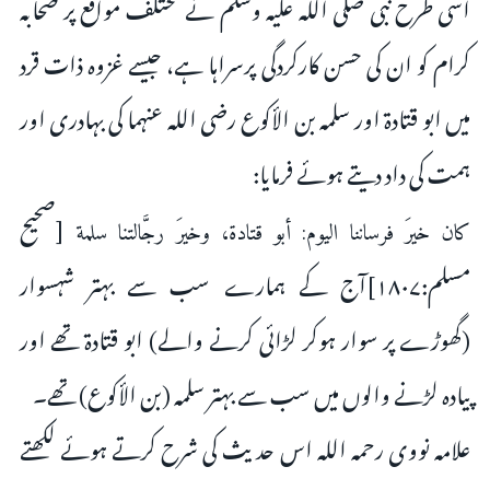
اسى طرح نبى صلى اللہ علیہ وسلم نے مختلف مواقع پر صحابہ
کرام کو ان کى حسن کارکردگى پرسراہا ہے، جیسے غزوہ ذات قرد
میں ابو قتادۃ اور سلمہ بن الأکوع رضی اللہ عنہما کى بہادرى اور
ہمت کی داد دیتے ہوئے فرمایا:
[صحیح
كان خيرَ فرساننا اليوم: أبو قتادة، وخيرَ رجَّالتنا سلمة
مسلم:۱۸۰۷]آج کے ہمارے سب سے بہتر شہسوار
(گھوڑے پر سوار ہوکر لڑائى کرنے والے) ابو قتادۃ تھے اور
پیادہ لڑنے والوں میں سب سے بہتر سلمہ (بن الأکوع) تھے۔
علامہ نووى رحمہ اللہ اس حدیث کى شرح کرتے ہوئے لکھتے