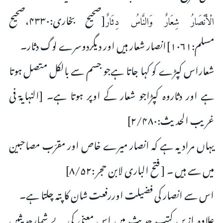
[صحیح بخاری:۴۳۳۰،صحیح
الْأَنْصَارُ شِعَارٌ وَالنَّاسُ دِثَارٌ
مسلم:۱۰۶۱]انصار شعار ہیں اور دیگردوسرے لوگ دثار۔
شعاراس کپڑے کو کہا جاتا ہےجو جسم سے بالکل متصل ہوتا
ہے اور دثاروہ کپڑاجو شعار کے اوپر ہوتا ہے۔ [النہایۃ فی
غریب الحدیث:۲/۴۸۰]
یہاں مراد یہ ہے کہ انصار میرے خاص اور مقرّب مصاحبین
میں سے ہیں ۔ [ فتح البارى لابن حجر :۸/۵۲]
اس سے انصار کى فضیلت اوررفعت شان کا پتہ چلتا ہے۔
علاوہ ازیں کتبِ حدیث میں اس معنى كى بے شمارحديثيں