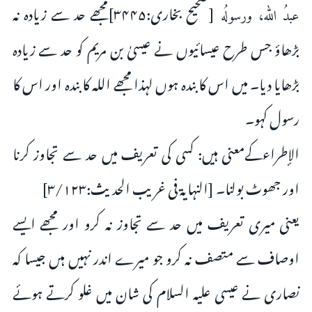
[صحیح بخارى:۳۴۴۵]مجھے حد سے زياده نہ
عبدُ الله، ورسولُه
بڑھاؤ جس طرح عیسائیوں نے عیسیٰ بن مریم كو حد سے زیادہ
بڑھایا دیا۔ میں اس کا بندہ ہوں لہذا مجھے اللہ کا بندہ اور اس کا
رسول کہو۔
الإطراءکےمعنى ہیں: کسى کى تعریف میں حد سے تجاوز کرنا
اور جھوٹ بولنا۔ [النہایۃ فی غریب الحدیث:۳/۱۲۳]
یعنى میرى تعریف میں حد سے تجاوز نہ کرو اور مجھے ایسے
اوصاف سے متصف نہ کرو جو میرے اندر نہیں ہىں جیسا کہ
نصارى نے عیسى علیہ السلام کى شان میں غلو کرتے ہوئے