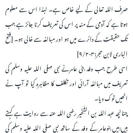
صرف اللہ تعالى کے لیے خاص ہے۔ لہذا اس سے معلوم
ہوتا ہے کہ آدمى کے منہ پر اس کى تعریف کرنا جائز ہے جب
تک حقیقت کے دائرے میں ہو اور مبالغہ سے خالى ہو۔ [فتح
الباری لابن حجر:۹/۲۰۳]
اسى طرح جب وفد بنى عامرنے نبى صلى اللہ علیہ وسلم کى
تعریف میں مبالغہ آرائى اور تکلف کا مظاہرہ کیا تو آپ نے
انھیں ٹوک دیا۔
چنانچہ عبد اللہ بن الشِّخّیر رضی اللہ عنہ سے روایت ہے کہتے
ہیں:میں بنوعامر کے وفد کے ساتھ نبى صلى اللہ علیہ وسلم کى