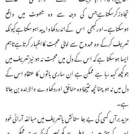
تجاوزکرسکتاہےجس کى وجہ سے وہ جھوٹ میں واقع
ہوسکتاہے۔اورکبھى اس کےاندردکھاوا پیداہوسکتاہےکیونکہ
تعریف کرکے وہ ممدوح سے اپنى محبت کااظہار کرتاہےتاہم
ایسا ہوسکتا ہےکہ اس کے دل میں محبت نہ ہو نیزتعریف میں
جوکچھ کہہ رہا ہے ممکن ہے ان سارى باتوں کا عتقاد اس کے
دل میں نہ ہو چنانچہ نتیجۃً وہ منافق اوردکھاوے والا بندہ بن جاتا
ہے۔
مزید برآں کسى کى بے جا ستائش یاتعریف میں مبالغہ آرائى خود
اس کے حق میں زہر ہلاہل سے کم نہیں کیونکہ بہت ممکن ہے