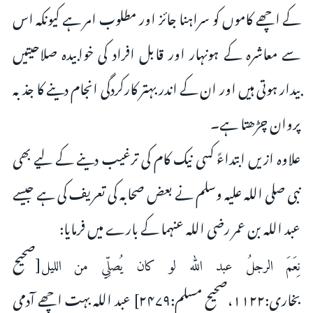
کے اچھے کاموں کو سراہنا جائز اور مطلوب امر ہے کیونکہ اس
سے معاشرہ کے ہونہار اور قابل افراد کى خوابیدہ صلاحیتیں
بیدار ہوتى ہیں اور ان کے اندر بہتر کارکردگى انجام دینے کا جذبہ
پروان چڑھتا ہے۔
علاوہ ازیں ابتداءً کسى نیک کام کى ترغیب دینے کے لیے بھى
نبى صلى اللہ علیہ وسلم نے بعض صحابہ کى تعریف کى ہے جیسے
عبد اللہ بن عمر رضی اللہ عنہما کے بارے میں فرمایا:
[صحیح
نِعَمَ الرجلُ عبد الله لو کان يُصلِّي من الليل
بخاری:۱۱۲۲،صحیح مسلم:۲۴۷۹] عبد اللہ بہت اچھے آدمى