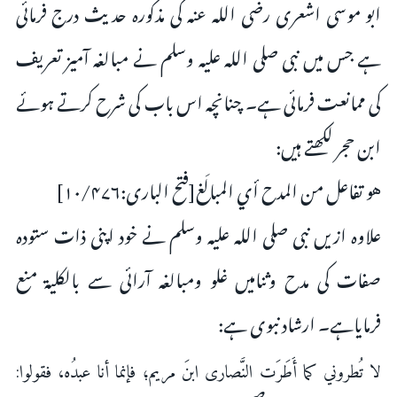
ابو موسى اشعرى رضی اللہ عنہ کى مذکورہ حدیث درج فرمائى
ہے جس میں نبى صلى اللہ علیہ وسلم نے مبالغہ آمیز تعریف
کى ممانعت فرمائى ہے۔ چنانچہ اس باب کى شرح کرتے ہوئے
ابن حجر لکھتے ہیں:
هو تفاعل من المدح أي المبالَغ[فتح البارى:۱۰/۴۷۶]
علاوہ ازیں نبى صلى اللہ علیہ وسلم نے خود اپنى ذات ستودہ
صفات کى مدح وثنامیں غلو ومبالغہ آرائى سے بالکلیۃ منع
فرمایاہے۔ ارشاد نبوى ہے:
لا تُطروني كما أَطَرَت النَّصارى ابنَ مريم؛ فإنما أنا عبدُه، فقولوا: