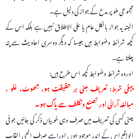
مجموعى طو پر مدح کے جواز کى دلیل ہے۔
البتہ یہ جواز بالکل عام یا على الاطلاق نہیں ہے بلکہ اس کے
کچھ شرائط وضوابط ہیں جیسا کہ دیگر دوسرى احادیث سے پتہ
چلتا ہے۔
اوروہ شرائط وضوابط کچھ اس طرح ہیں:
پہلى شرط: تعریف مبنى بر حقیقت ہو، جھوٹ، غلو ،
مبالغہ آرائى اور تصنع وتکلف سے پاک ہو۔
یعنى کسى کى تعریف میں صرف وہى خوبیاں ذکر کى جائیں جو فی
الواقع اس کے اندر موجود ہوں اوراسے صرف انھی القاب