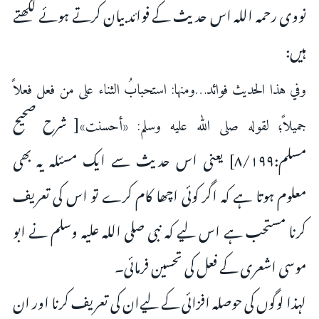
نووى رحمہ اللہ اس حدیث کے فوائد بیان کرتے ہوئے لکھتے
ہیں:
وفي هذا الحديث فوائد…ومنها: استحبابُ الثناء على من فعل فعلاً
[ شرح صحیح
جميلاً؛ لقوله صلى الله عليه وسلم: «أحسنت»
مسلم:۸/۱۹۹] یعنى اس حدیث سے ایک مسئلہ یہ بھى
معلوم ہوتا ہے کہ اگر کوئى اچھا کام کرے تو اس کى تعریف
کرنا مستحب ہے اس لیے کہ نبى صلى اللہ علیہ وسلم نے ابو
موسى اشعرى کے فعل کى تحسین فرمائى۔
لہذا لوگوں کى حوصلہ افزائى کے لیےان کى تعریف کرنا اور ان