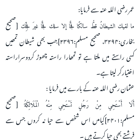
عمر رضی اللہ عنہ سے فرمایا:
[صحیح
ما لقيك الشيطانُ قطُّ سالكًا فجًّا إلا سلك فجًّا غيرَ فجِّك
بخارى:۳۲۹۴، صحیح مسلم:۲۳۹۶]جب بھى شیطان تمھیں
کسى راستے میں ملتا ہے تو تمھارا راستہ چھوڑ کردوسراراستہ
اختیارکر لیتا ہے۔
عثمان رضی اللہ عنہ کے بارے میں فرمایا :
[صحیح
أَلَا أَسْتَحِي مِنْ رَجُلٍ تَسْتَحِي مِنْهُ الْمَلَائِكَةُ
مسلم:۲۴۰۱]کیامىں اس شخص سے حیا نہ کروں جس سے
فرشتے بھى حیا کرتے ہیں ۔