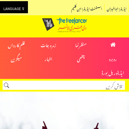
ایڈیٹر: ابوالمیزان
اسسٹنٹ ایڈیٹر: ابن کلیم
LANGUAGE ⊽
منظرنما
زمرہ جات
قلم کارواں
روبرو
چٹھی
اخبار
میگزین
ایڈیٹوریل بورڈ