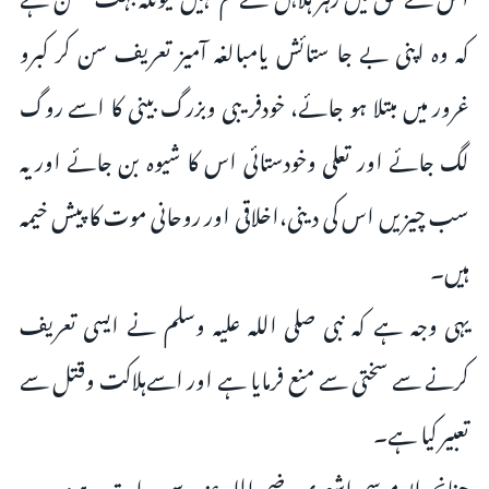
کہ وہ اپنى بے جا ستائش یامبالغہ آمیز تعریف سن کر کبرو
غرور میں مبتلا ہو جائے، خودفریبى وبزرگ بینى کا اسے روگ
لگ جائے اور تعلى وخودستائى اس کا شیوہ بن جائے اوریہ
سب چیزیں اس کى دینى،اخلاقى اور روحانى موت کا پیش خیمہ
ہیں۔
یہى وجہ ہے کہ نبى صلى اللہ علیہ وسلم نے ایسى تعریف
کرنے سے سختى سے منع فرمایا ہے اور اسےہلاکت وقتل سے
تعبیر کیا ہے۔
چنانچہ ابو موسى اشعرى رضی اللہ عنہ سے روایت ہے: