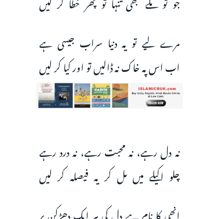
جو تو ملے کبھی تنہا تو پھر خطا کر لیں
مرے لیے تو یہ دنیا سراب جیسی ہے
اب اس پہ خاک نہ ڈالیں تو اور کیا کر لیں
نہ دل رہے، نہ محبت رہے، نہ درد رہے
چلو اکیلے میں مل کر یہ فیصلہ کر لیں
انھی کا نام ہے دل کی ہر ایک دھڑکن پر