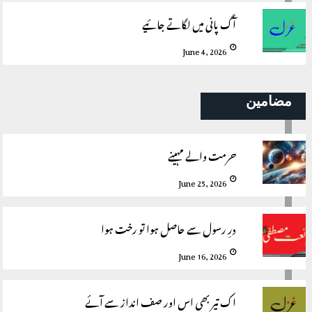
آگ پانی میں لگاتے جائیے
June 4, 2026
مضامین
حرمت والے مہینے
June 25, 2026
درِ رسول سے حاصل ہوا تو رخت ہوا
June 16, 2026
اک تیر بھی اس اور صف انداز سے آئے