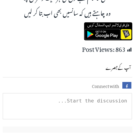
وہ چاہتے ہیں کہ سانسیں بھی اب بتا کر لیں
Post Views:
863
آپ کے تبصرے
Connect with