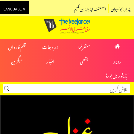
ایڈیٹر: ابوالمیزان
اسسٹنٹ ایڈیٹر: ابن کلیم
LANGUAGE ⊽
منظرنما
زمرہ جات
قلم کارواں
روبرو
چٹھی
اخبار
میگزین
ایڈیٹوریل بورڈ