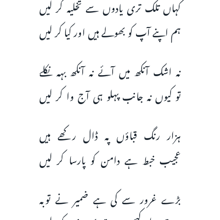
کہاں تلک تری یادوں سے تخلیہ کر لیں
ہم اپنے آپ کو بھولے ہیں اور کیا کر لیں
نہ اشک آنکھ میں آئے نہ آنکھ بہہ نکلے
تو کیوں نہ جانب پہلو ہی آج وا کر لیں
ہزار رنگ قباؤں پہ ڈال رکھے ہیں
عجیب خبط ہے دامن کو پارسا کر لیں
بڑے غرور سے کی ہے ضمیر نے توبہ