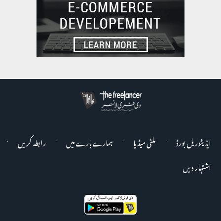
ایڈیٹوریل بورڈ
ملٹی میڈیا
ہمارے بارے میں
رابطہ کریں
اشتہار دیں