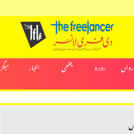
ارواں
روبرو
چٹھی
اخبار
میگز
وں