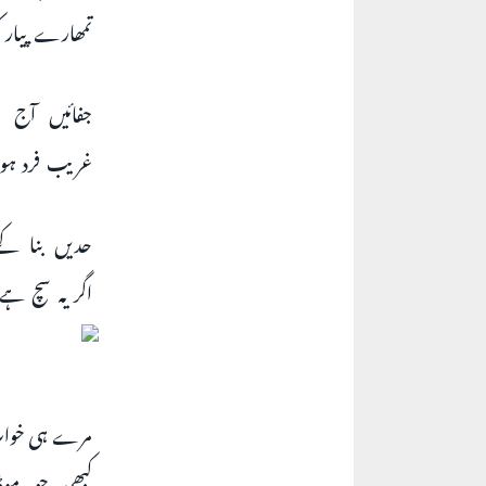
تمھارے پیار
جفائیں آج 
غریب فرد ہو
حدیں بنا کے 
اگر یہ سچ ہے
مرے ہی خواب 
کبھی جو موڈ