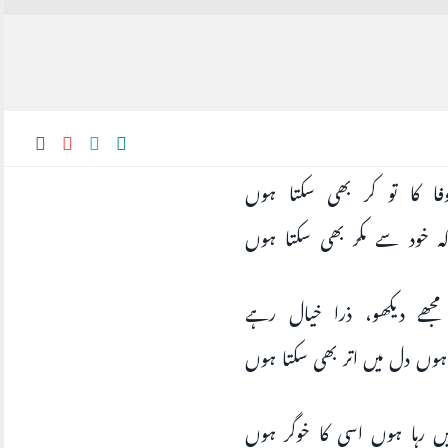
فا کا تو کر بھی سکتا ہوں
کہ خود سے مکر بھی سکتا ہوں
جھے دیکھو، ذرا خیال رہے
ں دل میں اتر بھی سکتا ہوں
یں رہا ہوں اسی کا خوگر ہوں