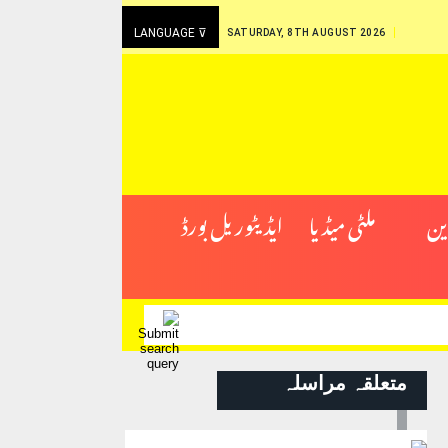
LANGUAGE ⊽
SATURDAY, 8TH AUGUST 2026
ین
ملٹی میڈیا
ایڈیٹوریل بورڈ
متعلقہ مراسلہ