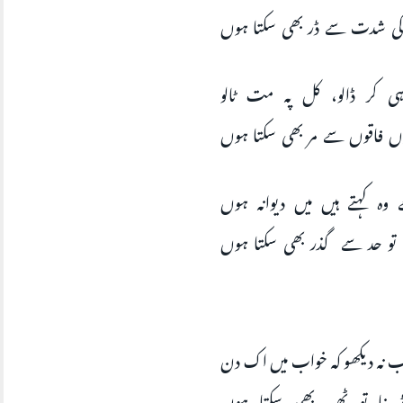
 کی شدت سے ڈر بھی سکتا ہوں
ہی کر ڈالو، کل پہ مت ٹالو
ں فاقوں سے مر بھی سکتا ہوں
وہ کہتے ہیں میں دیوانہ ہوں
 تو حد سے گذر بھی سکتا ہوں
نہ دیکھو کہ خواب میں اک دن
 بنا تو ٹھہر بھی سکتا ہوں