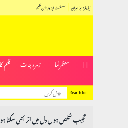
ایڈیٹر: ابوالمیزان
اسسٹنٹ ایڈیٹر: ابن کلیم
منظرنما
زمرہ جات
قلم ک
Search for:
عجیب شخص ہوں دل میں اتر بھی سکتا ہ