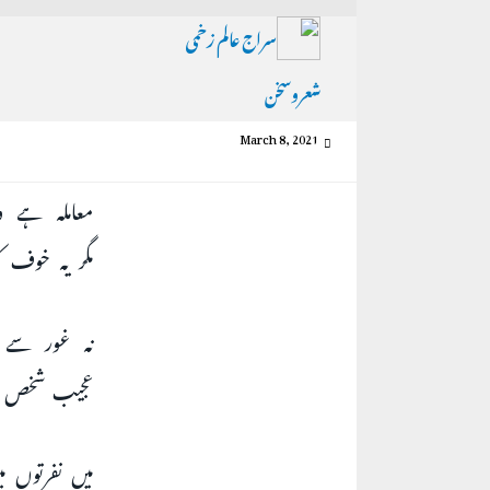
سراج عالم زخمی
شعروسخن
March 8, 2021
معاملہ ہے و
مگر یہ خوف 
نہ غور سے م
عجیب شخص ہو
میں نفرتوں م