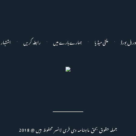
وریل بورڈ
ملٹی میڈیا
ہمارے بارے میں
رابطہ کریں
اشتہار 
جملہ حقوق بحق ماہنامہ دی فری لانسر محفوظ ہیں @ 2018