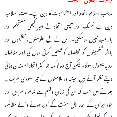
مذہب اسلام اتحاد اور اجتماعیت کا دین ہے۔ ملت اسلامیہ
دین سے تمسک اور آپسی اتحاد کے بغیر کبھی مستحکم اور
بارعب نہیں ہوسکتی۔ اس کے لیے حکومتوں، تنظیموں اور
بااثر شخصیتوں کو مخلصانہ کوششیں کرنی ہوں گی اور منافقانہ
رویہ چھوڑنا ہوگا۔لیکن آج وہ لوگ جو اکثر اتحاد امت کی دہائی
دیتے نظر آتے ہیں ہمیشہ وہ ملامتوں کے تیر سعودی عرب پر
چلاتے ہیں جب کہ ان کی زبان وقلم سے شام ، عراق اور
خود ایران کے اندر اہل سنت کے اوپر ہونے والے مظالم،
ان کی نسل کشی اور عزت و آبرو کی پامالیوں پر ایک لفظ بھی