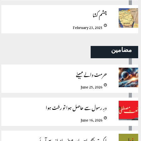
چشم کشا
February 23, 2025
مضامین
حرمت والے مہینے
June 25, 2026
درِ رسول سے حاصل ہوا تو رخت ہوا
June 16, 2026
اک تیر بھی اس اور صف انداز سے آئے