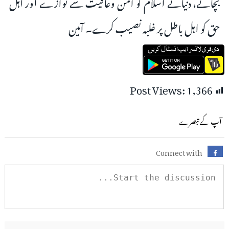
بچائے، دنیائے اسلام کو امن وعافیت سے نوازے اور اہل
حق کو اہل باطل پر غلبہ نصیب کرے۔ آمین
Post Views:
1,366
آپ کے تبصرے
Connect with