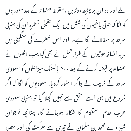
ملے اور وہ ان پر چڑھ دوڑیں ، سقوط صنعاء کے بعد سعودیوں
کو لگا کہ حوثی باغیوں کی شکل میں ایک حقیقی خطرہ ان کی جنوبی
سرحد پر منڈلانے لگا ہے۔ اور اس خطرے کی سنگینی میں
مزید اضافہ حوثیوں کے طرز عمل نے بھی کیا جب انھوں نے
صنعاء پر قبضہ کرنے کے بعد ۴۰۰ بالسٹک میزائلوں کو سعودی
سرحد کے قریب لے جاکر اسٹور کردیا، سعودیوں کو لگا کہ اگر
شروع میں ہی اسے سختی سے نہیں کچلا گیا تو جنوبی سعودی
عرب عدم استحکام کا شکار ہوجائے گا، چنانچہ نوجوان
شہزادے محمد بن سلمان نے تیزی سے حرکت کی اور مصر،