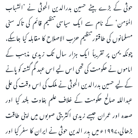
حوثی کے بڑے بیٹے حسین بدرالدین الحوثی نے ’الشباب
المؤمن‘ کے نام سے ایک سیاسی تنظیم قائم کی تاکہ سنی
مسلمانوں کی طاقتور تنظیم حزب الاصلاح کا مقابلہ کیا جاسکے،
چونکہ یمن پر تقریباً ایک ہزار سال تک زیدی مذہب کے
اماموں نے حکومت کی تھی اس لیے اس عہد گم گشتہ کو پانے
کے لیے حسین بدرالدین الحوثی نے ملک کی اس وقت کی علی
عبداللہ صالح حکومت کے خلاف علم بغاوت بلند کیا اور
صعدہ اور عمران جیسے زیدی اکثریتی صوبوں میں اپنی طاقت
بڑھالی،۱۹۹۷ء میں بدر الدین حوثی نے ایران کا سفر کیا اور