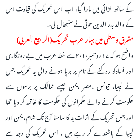
کے ساتھ لڑائی میں مارا گیا، اب اس تحریک کی قیادت اس
کے والد بدر الدین حوثی نے سنبھال لی۔
مشرق وسطی میں بہار عرب تحریک(الربيع العربی)
واضح ہو کہ ۱۷؍دسمبر۲۰۱۰ سے خطہ عرب میں بے روزگاری
اور فسادکو روکنے کے نام پر برپا ہونے والی یہ تحریک جس
نے لیبیا، تیونس ،مصر ،یمن جیسے ممالک پر برسوں سے
حکومت کرنے والے حکمرانوں کی حکومت کا خاتمہ کر دیا تھا
اور جس تحریک کے اثرات بد کا سامنا آج تک شام، یمن اور
لیبیا کے باشندے کر رہے ہیں ، اس تحریک کی وجہ سے