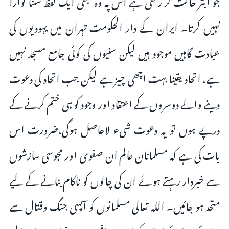
نہیں کرتا۔ ایران کے دار الحکومت تہران میں یہودیوں کی
عبادت گاہیں موجود ہیں لیکن سنیوں کی کوئی جامع مسجد نہیں
ہے، اتحاد یقینا بہت اچھی چیز ہے لیکن جب اتحاد کی دعوت
دینے والے دوسروں کے اعتقاد اور وجود کو ہی ختم کرنے کے
درپے ہوں تو یہ دعوت شیء لاحاصل ہوگی،ضرورت اس
بات کی ہے کہ مسلمانان عالم ان صفوی اور مجوسی سازشوں
سے خبردار رہتے ہوئے ان کی چالوں کو ناکام بنانے کے لیے
متحد ہو جائیں۔ اللہ تعالی مسلمانوں کو آپسی جنگ وقتال سے