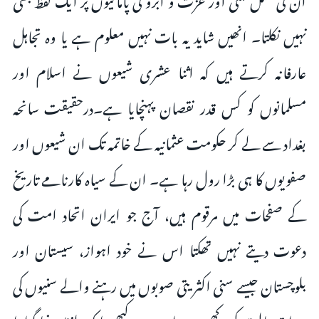
نہیں نکلتا۔ انھیں شاید یہ بات نہیں معلوم ہے یا وہ تجاہل
عارفانہ کرتے ہیں کہ اثنا عشری شیعوں نے اسلام اور
مسلمانوں کو کس قدر نقصان پہنچایا ہے۔درحقیقت سانحہ
بغداد سے لے کر حکومت عثمانیہ کے خاتمہ تک ان شیعوں اور
صفویوں کا ہی بڑا رول رہا ہے۔ ان کے سیاہ کارنامے تاریخ
کے صفحات میں مرقوم ہیں، آج جو ایران اتحاد امت کی
دعوت دیتے نہیں تھکتا اس نے خود اہواز، سیستان اور
بلوچستان جیسے سنی اکثریتی صوبوں میں رہنے والے سنیوں کی
جو ابتر حالت کر رکھی ہے اس پہ وہ کبھی ایک لفظ سننا گوارا