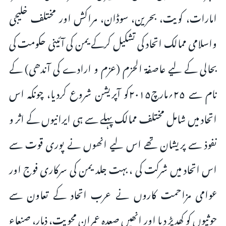
امارات، کویت، بحرین، سوڈان، مراکش اور مختلف خلیجی
واسلامی ممالک اتحاد کی تشکیل کرکے یمن کی آئینی حکومت کی
بحالی کے لیے عاصفة الحزم (عزم و ارادے کی آندھی) کے
نام سے ۲۵؍مارچ۲۰۱۵کو آپریشن شروع کردیا، چونکہ اس
اتحاد میں شامل مختلف ممالک پہلے سے ہی ایرانیوں کے اثر و
نفوذ سے پریشان تھے اس لیے انھوں نے پوری قوت سے
اس اتحاد میں شرکت کی ، بہت جلد یمن کی سرکاری فوج اور
عوامی مزاحمت کاروں نے عرب اتحاد کے تعاون سے
حوثیوں کو کھدیڑ دیا اور انھیں صعدہ عمران محویت، ذمار، صنعاء