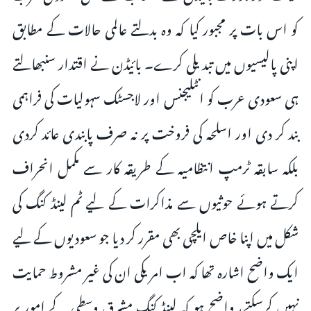
کو اس بات پر مجبور کیا کہ وہ بدلتے عالمی حالات کے مطابق
اپنی پالیسیوں میں تبدیلی کرے۔ بائیڈن نے اقتدار سنبھالتے
ہی سعودی عرب کو انٹلیجنس اور لاجسٹک سہولیات کی فراہمی
بند کر دی اور اسلحہ کی فروخت پر نہ صرف پابندی عائد کردی
بلکہ سابقہ ٹرمپ انتظامیہ کے طریقہ کار سے مکمل انحراف
کرتے ہوئے حوثیوں سے مذاکرات کے لیے ٹم لینڈ کنگ کی
شکل میں اپنا خاص ایلچی بھی مقرر کر دیا جو سعودیوں کے لیے
ایک واضح اشارہ تھا کہ اب امریکی ان کی غیر مشروط حمایت
نہیں کرسکتے، واضح ہو کہ لینڈ کنگ مشرق وسطی کے امور پر