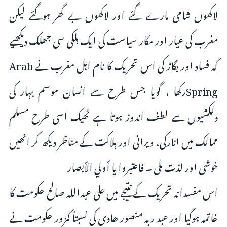
لاکھوں شامی مارے گئے اور لاکھوں بے گھر ہوگئے لیکن
مغرب کی عیار اور مکار سیاست کی ایک ہلکی سی جھلک دیکھیے
کہ فساد اور بگاڑ کی اس تحریک کا نام اہل مغرب نے Arab
Springرکھا ، گویا جس طرح سے انسان موسم بہار کی
دلکشیوں سے لطف اندوز ہوتا ہے ٹھیک اسی طرح مسلم
ممالک میں انارکی، ویرانی اور ہلاکت کے مناظر دیکھ کر انھیں
خوشی اور لذت ملی ۔ فاعتبروا يا أولي الأبصار
اس مفسدانہ تحریک کے نتیجے میں على عبدالله صالح حکومت کا
خاتمہ ہوگیا اور عبد ربہ منصور ھادی کی نسبتاً کمزور حکومت نے