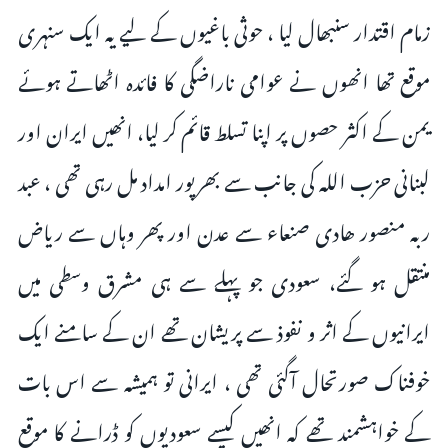
زمام اقتدار سنبھال لیا ، حوثی باغیوں کے لیے یہ ایک سنہری
موقع تھا انھوں نے عوامی ناراضگی کا فائدہ اٹھاتے ہوئے
یمن کے اکثر حصوں پر اپنا تسلط قائم کر لیا، انھیں ایران اور
لبنانی حزب اللہ کی جانب سے بھرپور امداد مل رہی تھی ، عبد
ربہ منصور ھادی صنعاء سے عدن اور پھر وہاں سے ریاض
منتقل ہو گئے، سعودی جو پہلے سے ہی مشرق وسطی میں
ایرانیوں کے اثر و نفوذ سے پریشان تھے ان کے سامنے ایک
خوفناک صورتحال آگئی تھی ، ایرانی تو ہمیشہ سے اس بات
کے خواہشمند تھے کہ انھیں کیسے سعودیوں کو ڈرانے کا موقع