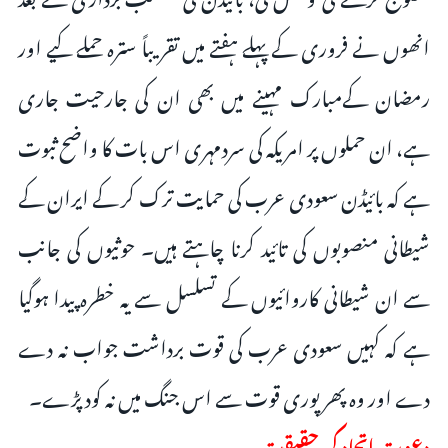
انھوں نے فروری کے پہلے ہفتے میں تقریباً سترہ حملے کیے اور
رمضان کےمبارک مہینے میں بھی ان کی جارحیت جاری
ہے، ان حملوں پر امریکہ کی سردمہری اس بات کا واضح ثبوت
ہے کہ بائیڈن سعودی عرب کی حمایت ترک کر کے ایران کے
شیطانی منصوبوں کی تائید کرنا چاہتے ہیں۔ حوثیوں کی جانب
سے ان شیطانی کاروائیوں کے تسلسل سے یہ خطرہ پیدا ہوگیا
ہے کہ کہیں سعودی عرب کی قوت برداشت جواب نہ دے
دے اور وہ پھر پوری قوت سے اس جنگ میں نہ کود پڑے۔
دعوت اتحاد کی حقیقت