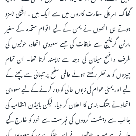
گھاگ امریکی سفارت کاروں میں سے ایک ہیں ، ایلچی نامزد
ہوتے ہی انھوں نے یمن کے لیے اقوام متحدہ کے سفیر
مارٹن گریفیچ سے ملاقات کی جسے سعودی اتحاد، حوثیوں کی
طرف واضح میلان کی وجہ سے ناپسند کرتا تھا۔ ان تمام
چیزوں کو مد نظر رکھتے ہوئے عالمی سطح پر تنہائی سے بچنے کے
لیے اور یمنی عوام کی زبوں حالی کو دور کرنے کے لیے سعودی
اتحاد نے جنگ بندی کا اعلان کر دیا، لیکن بائیڈن انتظامیہ کی
جانب سے دہشت گردوں کی فہرست سے خود کو خارج کیے
جانے سے مسرور حوثیوں نے اس جنگ بندی کو سعودیوں کی