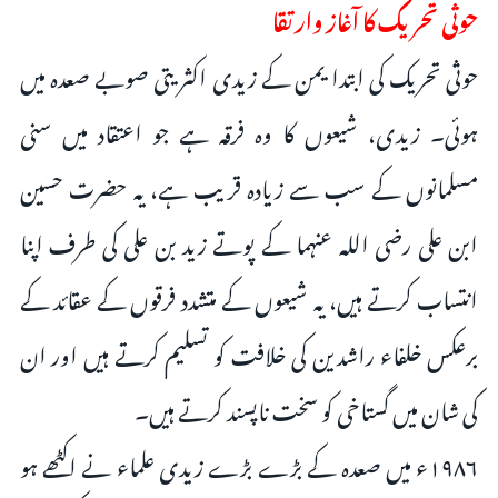
حوثی تحریک کا آغاز وارتقا
حوثی تحریک کی ابتدا یمن کے زیدی اکثریتی صوبے صعدہ میں
ہوئی۔ زیدی، شیعوں کا وہ فرقہ ہے جو اعتقاد میں سنی
مسلمانوں کے سب سے زیادہ قریب ہے، یہ حضرت حسین
ابن علی رضی اللہ عنہما کے پوتے زید بن علی کی طرف اپنا
انتساب کرتے ہیں، یہ شیعوں کے متشدد فرقوں کے عقائد کے
برعکس خلفاء راشدین کی خلافت کو تسلیم کرتے ہیں اور ان
کی شان میں گستاخی کو سخت ناپسند کرتے ہیں۔
۱۹۸۶ء میں صعدہ کے بڑے بڑے زیدی علماء نے اکٹھے ہو