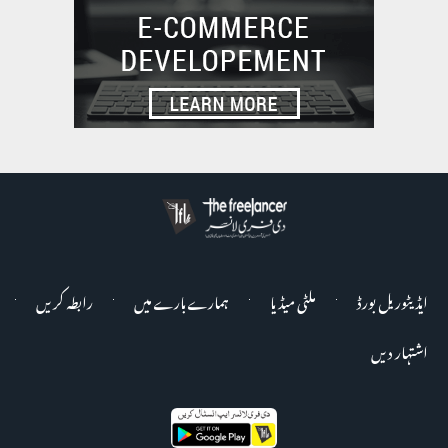
ایڈیٹوریل بورڈ
ملٹی میڈیا
ہمارے بارے میں
رابطہ کریں
اشتہار دیں