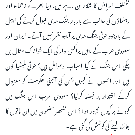
مختلف امراض کا شکار بن رہے ہیں، دنیا بھر کے زعماء اور
رہنماؤں کی جانب سے باربار جنگ بندی قبول کرنے کی اپیل
کے باوجود حوثی جنگ بندی پر آمادہ نظر نہیں آتے۔ ایران اور
سعودی عرب کے مابین پراکسی وار کی ایک خوفناک مثال بن
چکی اس جنگ کے کیا اسباب وعوامل ہیں؟ حوثی ملیشیا کون
ہیں اور انھوں نے کیوں یمن کی آئینی حکومت کو معزول
کرکے اقتدار پر قبضہ کرلیا؟ سعودی عرب اس جنگ میں
کودنے پر کیوں مجبور ہوا ؟ اس مختصر مضمون میں ان باتوں کا
جائزہ لینے کی کوشش کی گئی ہے۔