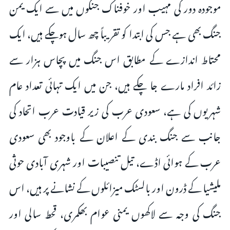
موجودہ دور کی مہیب اور خوفناک جنگوں میں سے ایک یمن
جنگ بھی ہے جس کی ابتدا کو تقریباً چھ سال ہوچکے ہیں، ایک
محتاط اندازے کے مطابق اس جنگ میں پچاس ہزار سے
زائد افراد مارے جا چکے ہیں، جن میں ایک تہائی تعداد عام
شہریوں کی ہے، سعودی عرب کی زیر قیادت عرب اتحاد کی
جانب سے جنگ بندی کے اعلان کے باوجود بھی سعودی
عرب کے ہوائی اڈے، تیل تنصیبات اور شہری آبادی حوثی
ملیشیا کے ڈرون اور بالسٹک میزائلوں کے نشانے پر ہیں، اس
جنگ کی وجہ سے لاکھوں یمنی عوام بھکمری، قحط سالی اور