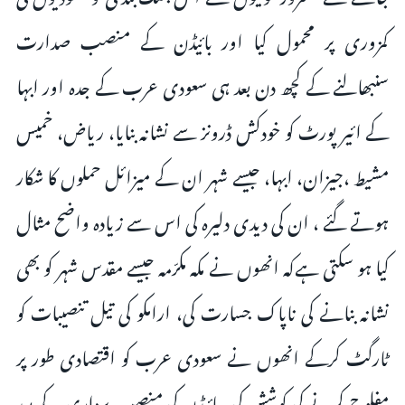
کمزوری پر محمول کیا اور بائیڈن کے منصب صدارت
سنبھالنے کے کچھ دن بعد ہی سعودی عرب کے جدہ اور ابہا
کے ائیر پورٹ کو خودکش ڈرونز سے نشانہ بنایا، ریاض، خمیس
مشیط ،جیزان، ابہا، جیسے شہر ان کے میزائل حملوں کا شکار
ہوتے گئے ، ان کی دیدی دلیرہ کی اس سے زیادہ واضح مثال
کیا ہو سکتی ہےکہ انھوں نے مکہ مکرّمہ جیسے مقدس شہر کو بھی
نشانہ بنانے کی ناپاک جسارت کی، ارامکو کی تیل تنصیبات کو
ٹارگٹ کرکے انھوں نے سعودی عرب کو اقتصادی طور پر
مفلوج کرنے کی کوشش کی، بائیڈن کی منصب برداری کے بعد