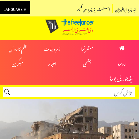
ایڈیٹر: ابوالمیزان
اسسٹنٹ ایڈیٹر: ابن کلیم
LANGUAGE ⊽
منظرنما
زمرہ جات
قلم کارواں
روبرو
چٹھی
اخبار
میگزین
ایڈیٹوریل بورڈ