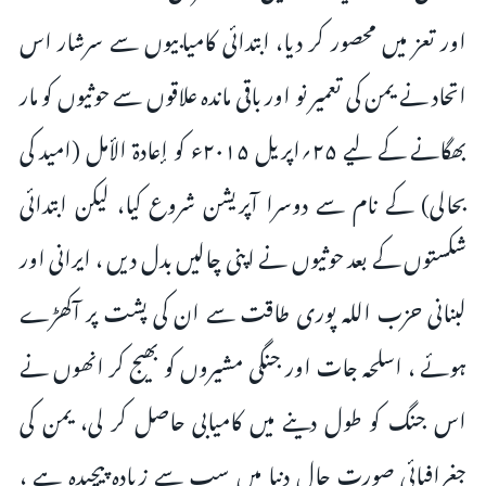
اور تعز میں محصور کر دیا، ابتدائی کامیابیوں سے سرشار اس
اتحاد نے یمن کی تعمیر نو اور باقی ماندہ علاقوں سے حوثیوں کو مار
بھگانے کے لیے ۲۵؍اپریل ۲۰۱۵ء کو إعادة الأمل (امید کی
بحالی) کے نام سے دوسرا آپریشن شروع کیا، لیکن ابتدائی
شکستوں کے بعد حوثیوں نے اپنی چالیں بدل دیں ، ایرانی اور
لبنانی حزب اللہ پوری طاقت سے ان کی پشت پر آکھڑے
ہوئے ، اسلحہ جات اور جنگی مشیروں کو بھیج کر انھوں نے
اس جنگ کو طول دینے میں کامیابی حاصل کر لی، یمن کی
جغرافیائی صورت حال دنیا میں سب سے زیادہ پیچیدہ ہے ،