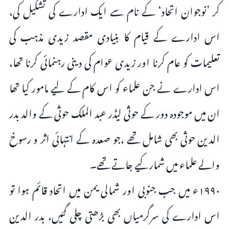
کر ’نوجوان اتحاد‘ کے نام سے ایک ادارے کی تشکیل کی،
اس ادارے کے قیام کا بنیادی مقصد زیدی مذہب کی
تعلیمات کو عام کرنا اور زیدی عوام کی دینی رہنمائی کرنا تھا،
اس ادارے نے جن علماء کو اس کام کے لیے مامور کیا تھا
ان میں موجودہ دور کے حوثی لیڈر عبد الملک حوثی کے والد بدر
الدین حوثی بھی شامل تھے ،جو صعدہ کے انتہائی اثر و رسوخ
والے علماء میں شمار کیے جاتے تھے۔
۱۹۹۰ء میں جب جنوبی اور شمالی یمن میں اتحاد قائم ہوا تو
اس ادارے کی سرگرمیاں بھی بڑھتی چلی گئیں، بدر الدین