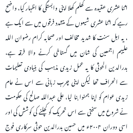
اثنا عشری عقیدہ سے کھلم کھلا اپنی وابستگی کا اظہار کیا، واضح
رہے کہ اثنا عشری شیعوں کے متشدد فرقوں میں سے ایک ہے
، یہ اہل سنت کا شدید مخالف اور صحابہ کرام رضوان اللہ
علیہم اجمعین کی شان میں گستاخی کرنے والا فرقہ ہے،
بدرالدین الحوثی کا یہ عمل زیدی مذہب کی بنیادی تعلیمات
سے انحراف تھا لیکن اپنی چرب زبانی سے اس نے عام
زیدی عوام کو اپنا ہمنوا بنا لیا، علی عبداللہ صالح کی حکومت
نے شروع میں سختی سے اس تحریک کو کچلنے کی کوشش کی اور
اسی دوران ۲۰۰۴ء میں حسین بدرالدین حوثی سرکاری فوج