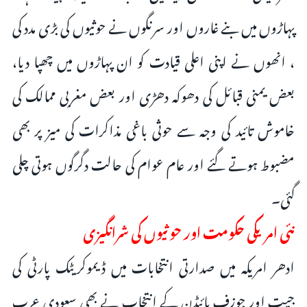
پہاڑوں میں بنے غاروں اور سرنگوں نے حوثیوں کی بڑی مدد کی
، انھوں نے اپنی اعلی قیادت کو ان پہاڑوں میں چھپا دیا،
بعض یمنی قبائل کی دھوکہ دھڑی اور بعض مغربی ممالک کی
خاموش تائید کی وجہ سے حوثی باغی مذاکرات کی میز پر بھی
مضبوط ہوتے گئے اور عام عوام کی حالت دگرگوں ہوتی چلی
گئی۔
نئی امریکی حکومت اور حوثیوں کی شرانگیزی
ادھر امریکہ میں صدارتی انتخابات میں ڈیموکریٹک پارٹی کی
جیت اور جوزف بائیڈن کے انتخاب نے بھی سعودی عرب