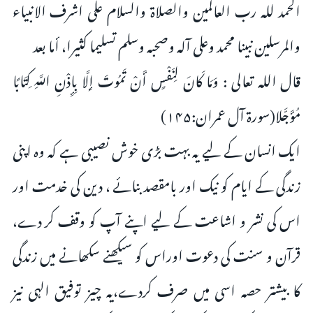
الحمد للہ رب العالمین والصلاۃ والسلام علی اشرف الانبیاء
والمرسلین نبینا محمد وعلی آلہ وصحبه وسلم تسليما كثيرا، أما بعد
قال الله تعالى : وَمَا كَانَ لِنَفْسٍ أَنْ تَمُوتَ إِلَّا بِإِذْنِ اللَّهِ كِتَابًا
مُؤَجَّلا(سورة آل عمران:۱۴۵)
ایک انسان کے لیے یہ بہت بڑی خوش نصیبی ہے کہ وہ اپنی
زندگی کے ایام کو نیک اور بامقصد بنائے ، دین کی خدمت اور
اس کی نشر و اشاعت کے لیے اپنے آپ کو وقف کر دے،
قرآن و سنت کی دعوت اوراس كو سیکھنے سکھانے میں زندگی
کا بیشتر حصہ اسی میں صرف كردے،یہ چیز توفيق الہى نيز