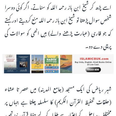
اسے پڑھ کر شيخ ابن باز رحمہ الله كو سناتے، اگر کوئی دوسرا
شخص سوال پڑھتا تو شیخ ابن باز رحمہ اللہ منع کردیتے اور کہتے
کہ جو قاری (عبارت پڑھنے والے) ہیں انھی کو سوالات کی
پرچی دے دو۔
شہر ریاض کی ایک مسجد (جامع المدینہ) میں عصر تا عشاء
(حلقات تحفیظ القرآن الكريم) کا سلسلہ چلتا ہے جہاں پر
مختلف مراحل کے اعتبار سے طلباکے لیے حفظ قرآن نیز تجوید