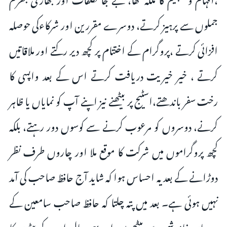
جملوں سے پرہیز کرتے، دوسرے مقررین اور شرکاءکی حوصلہ
افزائی کرتے ،پروگرام کے اختتام پر کچھ دیر رکتے اور ملاقاتیں
کرتے ، خیر خیریت دریافت کرتے اس کے بعد واپسی کا
رخت سفر باندھتے،اسٹیج پر بیٹھنے نیز اپنے آپ کو نمایاں يا ظاہر
کرنے، دوسروں کو مرعوب کرنے سے کوسوں دور رہتے، بلکہ
کچھ پروگراموں میں شرکت کا موقع ملا اور چاروں طرف نظر
دوڑانے کے بعد یہ احساس ہوا کہ شاید آج حافظ صاحب کی آمد
نہیں ہوئی ہے۔ بعد میں پتہ چلتا کہ حافظ صاحب سامعين کے
درمیان خاموشی سے بیٹھے ہیں اور یہی حال ان کے بیٹوں کا