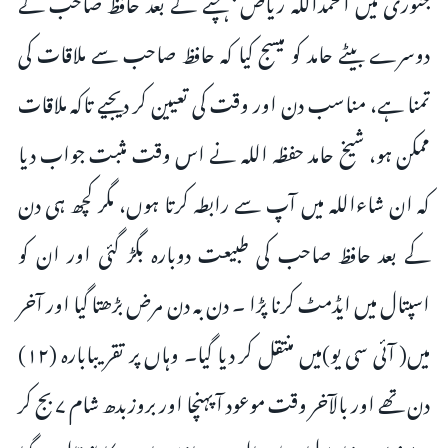
جنوری میں الحمداللہ ریاض پہنچنے کے بعد حافظ صاحب کے
دوسرے بیٹے حامد کو میسج کیا کہ حافظ صاحب سے ملاقات کی
تمنا ہے، مناسب دن اور وقت کی تعیین کر دیجیے تاکہ ملاقات
ممکن ہو، شیخ حامد حفظہ اللہ نے اس وقت مثبت جواب دیا
كہ ان شاءاللہ میں آپ سے رابطہ کرتا ہوں، مگر کچھ ہی دن
کے بعد حافظ صاحب کی طبیعت دوبارہ بگڑ گئی اور ان کو
اسپتال میں ایڈمٹ کرنا پڑا ۔ دن بہ دن مرض بڑھتا گیا اور آخر
میں( آئی سی یو)میں منتقل کر دیا گیا۔ وہاں پر تقریبابارہ (۱۲)
دن تھے اور بالآخر وقت موعود آ پہنچا اور بروزبدھ شام ۷ بج كر