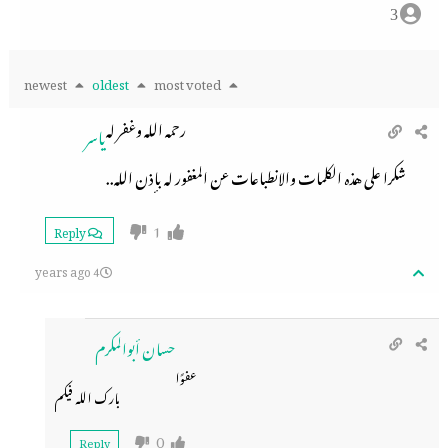
3
newest
oldest
most voted
رحمه الله وغفر له
ياسر
شكرا على هذه الكلمات والانطباعات عن المغفور له بإذن الله..
1
Reply
4 years ago
حسان أبوالمكرم
عفوًا
بارك الله فيكم
0
Reply