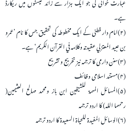
عبارت خوانی کی جو ایک ہزار سے زائد کیسٹوں میں ریکارڈ
ہے۔
(۲)امام دار قطنی کے ایک مخطوطہ کی تحقیق جس کا نام ’عمرو
بن عبيد المعتزلي عقيدته وكلامه في القرآن الكريم‘ ہے۔
(۳)سنن دارمی کا ترجمہ نیز تخریج و تشریح
(۴)مستند اسلامی وظائف
(۵)المسائل المهمة للشيخين ابن باز ومحمد صالح العثيمين(
رحمهما الله) کا اردو ترجمہ
(۶)الوسائل المفيدة للحياة السعيدة کا اردو ترجمہ