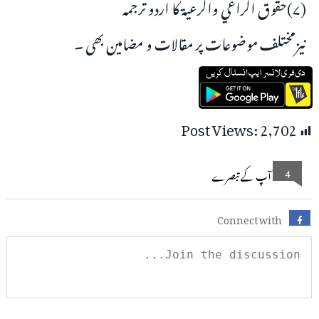
(۷)حقوق الراعي والرعية کا اردو ترجمہ
نیزمختلف موضوعات پر مقالات و مضامین بھی ۔
Post Views:
2,702
4
آپ کے تبصرے
Connect with