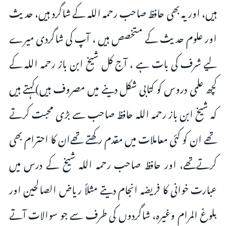
ہیں، اور یہ بھی حافظ صاحب رحمہ اللہ کے شاگرد ہیں، حدیث
اور علوم حدیث کے متخصص ہیں ، آپ کى شاگردى میرے
لیے شرف کی بات ہے ، آج کل شیخ ابن باز رحمہ الله کے
کچھ علمى دروس کو کتابی شکل دینے میں مصروف ہیں)کہتے ہیں
کہ شیخ ابن باز رحمہ اللہ حافظ صاحب سے بڑی محبت کرتے
تھے ان کو کئی معاملات میں مقدم رکھتے تھےان کا احترام بھی
کرتےتھے، اور حافظ صاحب رحمہ اللہ شیخ کے درس میں
عبارت خوانی کا فریضہ انجام دیتے مثلاً ریاض الصالحین اور
بلوغ المرام وغیرہ، شاگردوں کی طرف سے جو سوالات آتے