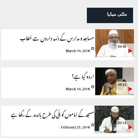
ملٹی میڈیا
مساجد و مدارس کے ذمہ داروں سے خطاب
04:45
March 10, 2018
اردو کیا ہے؟
09:32
March 10, 2018
مسجد کے اماموں کو بلّی کی طرح باندھ کے رکھا ہے
03:10
February 25, 2018