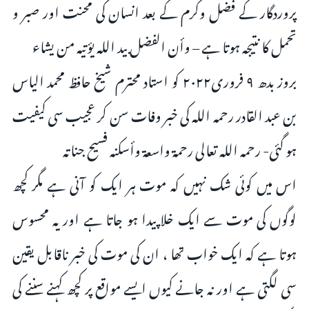
پروردگار کے فضل وکرم کے بعد انسان کی محنت اور صبر و
تحمل کا نتیجہ ہوتا ہے – وأن الفضل بيد الله يؤتيه من يشاء
بروز بدھ ٩ فروری۲۰۲۲ کو استاد محترم شیخ حافظ محمد الیاس
بن عبد القادر رحمہ اللہ کی خبر وفات سن کر عجیب سی کیفیت
ہو گئی- رحمه الله تعالى رحمة واسعة وأسكنه فسيح جناته
اس میں کوئی شک نہیں کہ موت ہر ایک کو آنی ہے مگر کچھ
لوگوں کی موت سے ایک خلا پیدا ہو جاتا ہے اور یہ محسوس
ہوتا ہے کہ ایک خواب تھا ، ان کی موت کی خبر ناقابل یقین
سی لگتی ہے اور نہ جانے کیوں ایسے مواقع پر کچھ کہنے سننے کی