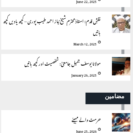
June 22, 2025
نقشِ قدم: استاذ محترم شیخ نیاز احمد طیب پوری – کچھ یادیں کچھ
باتیں
March 12, 2025
مولانا یوسف جمیل جامعیؒ: شخصیت اور کچھ باتیں
January 26, 2025
مضامین
حرمت والے مہینے
June 25, 2026