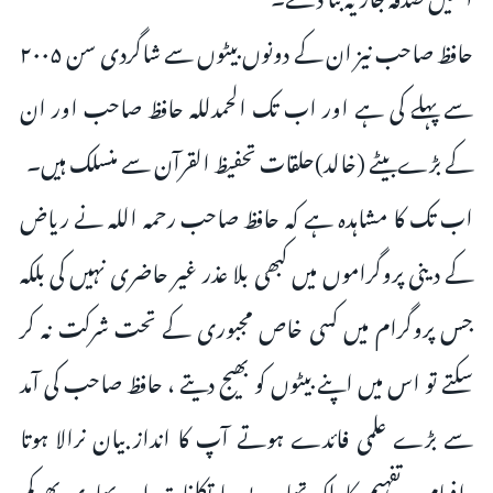
حافظ صاحب نیز ان کے دونوں بیٹوں سے شاگردی سن ۲۰۰۵
سے پہلے کی ہے اور اب تک الحمدللہ حافظ صاحب اور ان
کے بڑےبیٹے (خالد)حلقات تحفیظ القرآن سے منسلک ہیں۔
اب تک کا مشاہدہ ہے کہ حافظ صاحب رحمہ اللہ نے ریاض
کے دینی پروگراموں میں کبھی بلا عذر غیر حاضری نہیں کی بلکہ
جس پروگرام میں کسی خاص مجبوری کے تحت شرکت نہ کر
سکتے تو اس میں اپنے بیٹوں کو بھیج دیتے ، حافظ صاحب کی آمد
سے بڑے علمی فائدے ہوتے آپ کا انداز بیان نرالا ہوتا
،افہام و تفہیم کا ملکہ تھا، بے جا تکلفات اور بھاری بھرکم