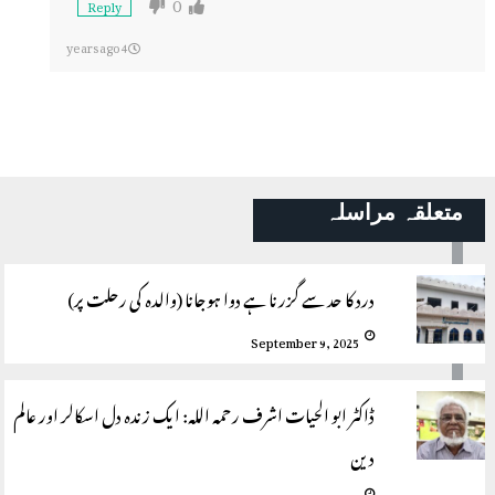
0
Reply
4 years ago
متعلقہ مراسلہ
درد کا حد سے گزرنا ہے دوا ہوجانا (والدہ کی رحلت پر)
September 9, 2025
ڈاکٹر ابو الحیات اشرف ‍‌رحمہ اللہ: ایک زندہ دل اسکالر اور عالم
دین