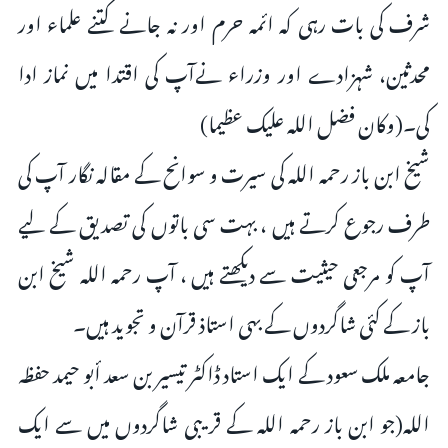
شرف کی بات رہی کہ ائمہ حرم اور نہ جانے کتنے علماء اور
محدثین، شہزادے اور وزراء نےآپ کی اقتدا میں نماز ادا
کی۔(وکان فضل اللہ علیک عظیما)
شیخ ابن باز رحمہ اللہ کی سیرت و سوانح کے مقالہ نگار آپ کی
طرف رجوع کرتے ہیں ، بہت سی باتوں کی تصدیق کے لیے
آپ کو مرجعى حیثیت سے دیکھتے ہیں ، آپ رحمہ اللہ شيخ ابن
باز کے کئی شاگردوں کے بهى استاذ قرآن و تجوید ہیں۔
جامعہ ملک سعود کے ایک استاد ڈاکٹر تیسیر بن سعد أبو حيمد حفظہ
الله(جو ابن باز رحمہ اللہ کے قریبی شاگردوں میں سے ایک