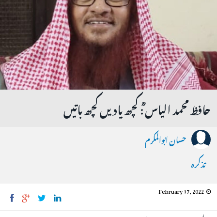
حافظ محمد الیاس ؒ: کچھ یادیں کچھ باتیں
حسان ابوالمکرم
تذکرہ
February 17, 2022