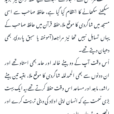
سیکھنے سکھانے کا انتظام کیا گیا ہے، حافظ صاحب سے اسی
مسجد میں شاگردی کا موقع ملا،حفظ قرآن میں حافظ صاحب کے
يہاں تساہل نہیں تھا نیز مراجعہ(آموختہ يا سبق پاره)پر بھی
دھیان دیتے تھے۔
اُس وقت آپ کے دو بیٹے خالد اور حامد بھی استاد تھے اور
ان دونوں سے بھی الحمدللہ شاگردی کا موقع ملا، بقیہ تین بیٹے
راشد، ماجد اور مساعد اس وقت حفظ کرتے تھے،یہ ایک بہت
بڑی نعمت ہے کہ انسان اپنی اولاد کی دینی تربیت کرے اور
انھیں صدقہ جاریہ بنا دے۔