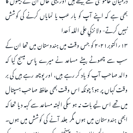
بھی ہے کہ اپنے آپ کو بار عب یا نمایاں کرنے کی کوشش
نہیں کرتے- ولا نزكي على الله أحدا
۱۳؍اكتوبر۲۰۲۱ کو جس وقت میں ہندوستان میں تھا ان کے
سب سے چھوٹے بیٹے مساعد نے میرے پاس میسج کیا کہ
والد صاحب آپ کو یاد کر رہے ہیں، اور پوچھ رہے ہیں کی بر
وقت کہاں پر ہو؟ چونکہ اس وقت بھی حافظ صاحب ہسپتال
میں تھے اس لیے بات نہ ہو سکی البتہ مساعد سے کہہ دیا تھا کہ
ابھی ہندوستان میں ہوں مگر جلد آنے کی کوشش میں ہوں۔