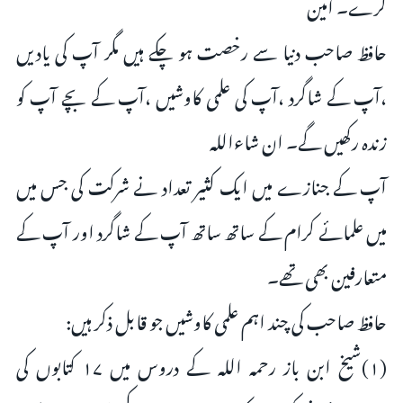
کرے۔ آمین
حافظ صاحب دنیا سے رخصت ہو چکے ہیں مگر آپ کی یادیں
،آپ کے شاگرد ،آپ کی علمی کاوشیں ،آپ کے بچے آپ کو
زندہ رکھیں گے۔ ان شاءاللہ
آپ کے جنازے میں ایک کثیر تعداد نے شرکت کی جس میں
میں علمائے کرام کے ساتھ ساتھ آپ کے شاگرد اور آپ کے
متعارفین بھی تھے۔
حافظ صاحب کی چند اہم علمی کاوشیں جو قابل ذکر ہیں:
(۱)شیخ ابن باز رحمہ اللہ کے دروس میں ۱۷ کتابوں کی