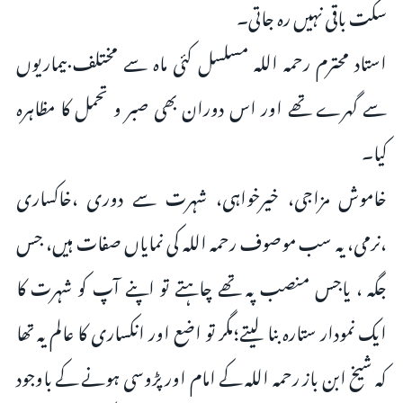
سکت باقی نہیں رہ جاتی۔
استاد محترم رحمہ اللہ مسلسل کئی ماہ سے مختلف بیماریوں
سے گهرے تھے اور اس دوران بھی صبر و تحمل کا مظاہرہ
کیا۔
خاموش مزاجی، خیرخواہی، شہرت سے دوری ،خاکساری
،نرمی، یہ سب موصوف رحمہ اللہ کی نمایاں صفات ہیں، جس
جگہ ، ياجس منصب پہ تھے چاہتے تو اپنے آپ کو شہرت کا
ایک نمودار ستارہ بنا لیتے؛مگر تو اضع اور انکساری کا عالم یہ تھا
کہ شیخ ابن باز رحمہ اللہ کے امام اور پڑوسی ہونے کے باوجود