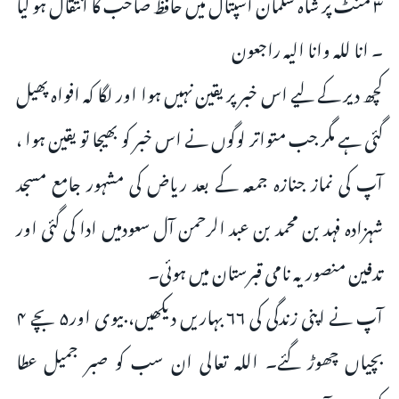
۳ منٹ پر شاہ سلمان اسپتال میں حافظ صاحب کا انتقال ہو گیا
۔ انا للہ وانا الیہ راجعون
کچھ دیر کے لیے اس خبر پر یقین نہیں ہوا اور لگا کہ افواہ پھیل
گئی ہے مگر جب متواتر لوگوں نے اس خبر کو بھیجا تو یقین ہوا ،
آپ کی نماز جنازہ جمعہ کے بعد ریاض کی مشہور جامع مسجد
شہزادہ فہد بن محمد بن عبد الرحمن آل سعودمیں ادا کی گئی اور
تدفین منصوریہ نامی قبرستان میں ہوئی۔
آپ نے اپنی زندگی کی ۶۶ بہاریں دیکھیں، بیوی اور۵ بچے ۴
بچیاں چھوڑ گئے۔ اللہ تعالی ان سب کو صبر جمیل عطا