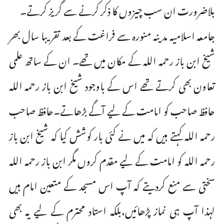
بلاضرورت ان سب چیزوں کا ذکر کرنے سے گریز کرتے۔
جامعہ اسلامیہ مدینہ منورہ سے فراغت کے بعد تقریبا سال بھر
شیخ ابن باز رحمہ اللہ کے مکان میں تھے۔ ان کے ساتھ علمی
تعاون بھی کرتے تھے اس کے باوجود شیخ ابن باز رحمہ اللہ
حافظ صاحب کو امامت کے لیے آگے بڑھاتے۔حافظ صاحب
رحمہ اللہ کہتے ہیں کہ میں نے کئی بار کوشش کیا کہ شیخ ابن باز
رحمہ اللہ کو امامت کے لیے مقدم کروں مگر ابن باز رحمہ اللہ
سختی سے منع کرديتے کہ آپ اس مسجد کے متعین امام ہیں
لہذا آپ ہی نماز پڑھائیں،بلکہ استاد محترم کے لیے یہ بھی