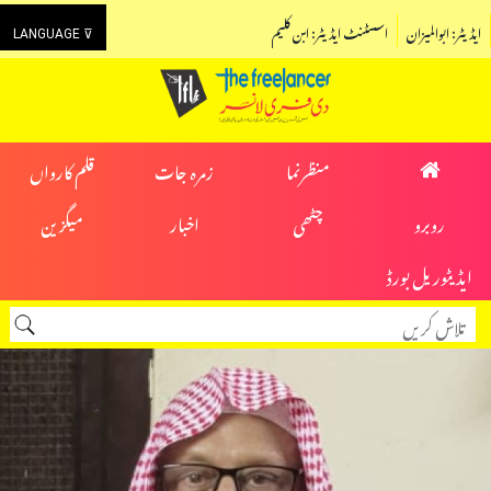
ایڈیٹر: ابوالمیزان
اسسٹنٹ ایڈیٹر: ابن کلیم
LANGUAGE ⊽
منظرنما
زمرہ جات
قلم کارواں
روبرو
چٹھی
اخبار
میگزین
ایڈیٹوریل بورڈ