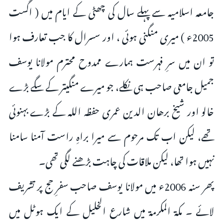
جامعہ اسلامیہ سے پہلے سال کی چھٹی کے ایام میں ( اگست
2005ء ) میری منگنی ہوئی ، اور سسرال کا جب تعارف ہوا
تو ان میں سرِ فہرست ہمارے ممدوح محترم مولانا یوسف
جمیل جامعی صاحب ہی نکلے، جو میرے منگیتر کے سگے بڑے
خالو اور شیخ برھان الدین عمری حفظہ اللہ کے بڑے بہنوئی
تھے، لیکن اب تک مرحوم سے میرا براہِ راست آمنا سامنا
نہیں ہوا تھا، لیکن ملاقات کی چاہت بڑھنے لگی تھی۔
پھر سنہ 2006ء میں مولانا یوسف صاحب سفرِ حج پر تشریف
لائے ۔ مکۃ المکرمۃ میں شارع الخلیل کے ایک ہوٹل میں