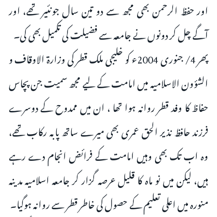
اور حفظ الرحمن بھی مجھ سے دو تین سال جونئیر تھے، اور
آگے چل کر دونوں نے جامعہ سے فضیلت کی تکمیل بھی کی۔
پھر 4/ جنوری 2004ء کو خلیجی ملک قطر کی وزارۃ الاوقاف و
الشؤون الاسلامیہ میں امامت کے لیے مجھ سمیت جن پچاس
حفاظ کا وفد قطر روانہ ہوا تھا ، ان میں ممدوح کے دوسرے
فرزند حافظ نذیر الحق عمری بھی میرے ساتھ پابہ رکاب تھے،
وہ اب تک بھی وہیں امامت کے فرائض انجام دے رہے
ہیں، لیکن میں نو ماہ کا قلیل عرصہ گزار کر جامعہ اسلامیہ مدینہ
منورہ میں اعلی تعلیم کے حصول کی خاطر قطر سے روانہ ہوگیا۔