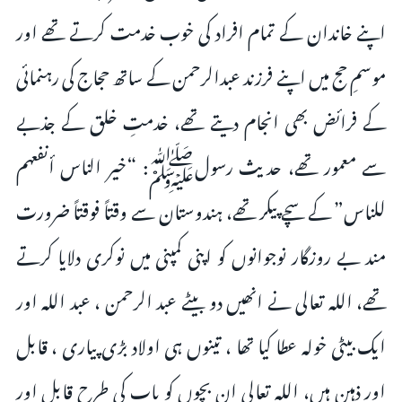
اپنے خاندان کے تمام افراد کی خوب خدمت کرتے تھے اور
موسمِ حج میں اپنے فرزند عبدالرحمن کے ساتھ حجاج کی رہنمائی
کے فرائض بھی انجام دیتے تھے، خدمتِ خلق کے جذبے
سے معمور تھے، حدیث رسولﷺ: “خير الناس أنفعهم
للناس” کے سچے پیکر تھے، ہندوستان سے وقتاً فوقتاً ضرورت
مند بے روزگار نوجوانوں کو اپنی کمپنی میں نوکری دلایا کرتے
تھے، اللہ تعالی نے انھیں دو بیٹے عبد الرحمن ، عبد اللہ اور
ایک بیٹی خولہ عطا کیا تھا ، تینوں ہی اولاد بڑی پیاری ، قابل
اور ذہین ہیں، اللہ تعالی ان بچوں کو باپ کی طرح قابل اور