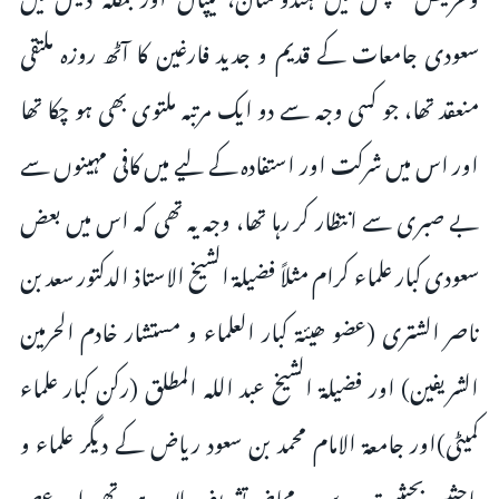
سعودی جامعات کے قدیم و جدید فارغین کا آٹھ روزہ ملتقی
منعقد تھا، جو کسی وجہ سے دو ایک مرتبہ ملتوی بھی ہو چکا تھا
اور اس میں شرکت اور استفادہ کے لیے میں کافی مہینوں سے
بے صبری سے انتظار کر رہا تھا، وجہ یہ تھی کہ اس میں بعض
سعودی کبار علماء کرام مثلاً فضیلۃ الشیخ الاستاذ الدکتور سعد بن
ناصر الشتری (عضو ھیئۃ کبار العلماء و مستشار خادم الحرمین
الشریفین) اور فضیلۃ الشیخ عبد اللہ المطلق (رکن کبار علماء
کمیٹی)اور جامعۃ الامام محمد بن سعود ریاض کے دیگر علماء و
باحثین بحیثیتِ مدرس و محاضر تشریف لا رہے تھے، اور عصرِ