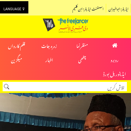
ایڈیٹر: ابوالمیزان
اسسٹنٹ ایڈیٹر: ابن کلیم
LANGUAGE ⊽
منظرنما
زمرہ جات
قلم کارواں
روبرو
چٹھی
اخبار
میگزین
ایڈیٹوریل بورڈ