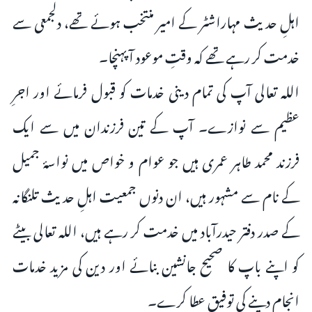
اہلِ حدیث مہاراشٹر کے امیر منتخب ہوئے تھے، دلجمعی سے
خدمت کر رہے تھے کہ وقتِ موعود آ پہنچا۔
اللہ تعالی آپ کی تمام دینی خدمات کو قبول فرمائے اور اجرِ
عظیم سے نوازے۔ آپ کے تین فرزندان میں سے ایک
فرزند محمد طاہر عمری ہیں جو عوام و خواص میں نواسۂ جمیل
کے نام سے مشہور ہیں، ان دنوں جمعیت اہلِ حدیث تلنگانہ
کے صدر دفتر حیدرآباد میں خدمت کر رہے ہیں، اللہ تعالی بیٹے
کو اپنے باپ کا صحیح جانشین بنائے اور دین کی مزید خدمات
انجام دینے کی توفیق عطا کرے۔