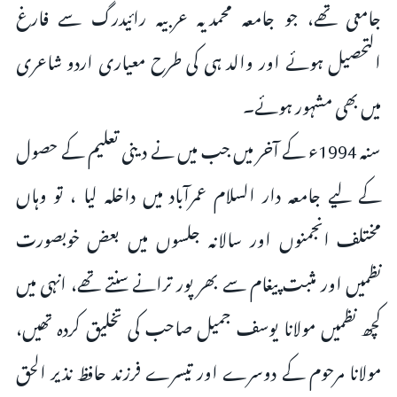
جامعی تھے، جو جامعہ محمدیہ عربیہ رائیدرگ سے فارغ
التحصیل ہوئے اور والد ہی کی طرح معیاری اردو شاعری
میں بھی مشہور ہوئے۔
سنہ 1994ء کے آخر میں جب میں نے دینی تعلیم کے حصول
کے لیے جامعہ دار السلام عمرآباد میں داخلہ لیا ، تو وہاں
مختلف انجمنوں اور سالانہ جلسوں میں بعض خوبصورت
نظمیں اور مثبت پیغام سے بھر پور ترانے سنتے تھے، انہی میں
کچھ نظمیں مولانا یوسف جمیل صاحب کی تخلیق کردہ تھیں،
مولانا مرحوم کے دوسرے اور تیسرے فرزند حافظ نذیر الحق