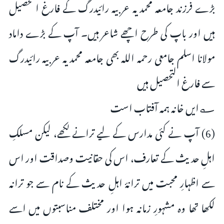
بڑے فرزند جامعہ محمدیہ عربیہ رائیدرگ کے فارغ التحصیل
ہیں اور باپ کی طرح اچھے شاعر ہیں۔ آپ کے بڑے داماد
مولانا اسلم جامعی رحمہ اللہ بھی جامعہ محمدیہ عربیہ رائیدرگ
سے فارغ التحصیل ہیں
؎ایں خانہ ہمہ آفتاب است
(6) آپ نے کئی مدارس کے لیے ترانے لکھے، لیکن مسلکِ
اہلِ حدیث کے تعارف، اس کی حقانیت وصداقت اور اس
سے اظہارِ محبت میں ترانۂ اہلِ حدیث کے نام سے جو ترانہ
لکھا تھا وہ مشہورِ زمانہ ہوا اور مختلف مناسبتوں میں اسے