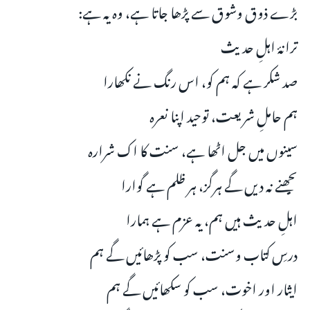
بڑے ذوق وشوق سے پڑھا جاتا ہے، وہ یہ ہے:
ترانۂ اہلِ حدیث
صد شکر ہے کہ ہم کو، اس رنگ نے نکھارا
ہم حاملِ شریعت، توحید اپنا نعرہ
سینوں میں جل اٹھا ہے، سنت کا اک شرارہ
بجھنے نہ دیں گے ہرگز، ہر ظلم ہے گوارا
اہلِ حدیث ہیں ہم، یہ عزم ہے ہمارا
درسِ کتاب وسنت، سب کو پڑھائیں گے ہم
ایثار اور اخوت، سب کو سکھائیں گے ہم