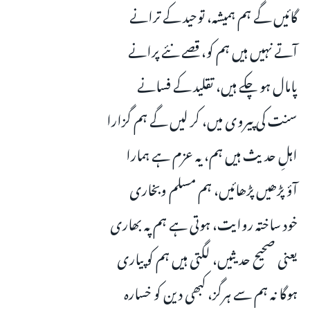
گائیں گے ہم ہمیشہ، توحید کے ترانے
آتے نہیں ہیں ہم کو، قصے نئے پرانے
پامال ہو چکے ہیں، تقلید کے فسانے
سنت کی پیروی میں، کر لیں گے ہم گزارا
اہلِ حدیث ہیں ہم، یہ عزم ہے ہمارا
آؤ پڑھیں پڑھائیں، ہم مسلم وبخاری
خود ساختہ روایت، ہوتی ہے ہم پہ بھاری
یعنی صحیح حدیثیں، لگتی ہیں ہم کو پیاری
ہوگا نہ ہم سے ہرگز، کبھی دین کو خسارہ