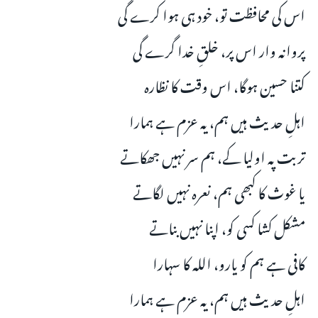
اس کی محافظت تو، خود ہی ہوا کرے گی
پروانہ وار اس پر، خلقِ خدا گرے گی
کتنا حسین ہوگا، اس وقت کا نظارہ
اہلِ حدیث ہیں ہم، یہ عزم ہے ہمارا
تربت پہ اولیا کے، ہم سر نہیں جھکاتے
یا غوث کا کبھی ہم، نعرہ نہیں لگاتے
مشکل کشا کسی کو، اپنا نہیں بناتے
کافی ہے ہم کو یارو، اللہ کا سہارا
اہلِ حدیث ہیں ہم، یہ عزم ہے ہمارا