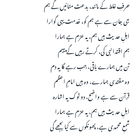
حرفِ غلط کے مانند، بدعت مٹائیں گے ہم
جی جان سے ہے ہم کو، خدمت یہی گوارا
اہلِ حدیث ہیں ہم، یہ عزم ہے ہمارا
ہم اقتدا نبی کی، کرتے رہیں گے پیہم
تن میں ہمارے باقی، جب رہے گا یہ دم
وہ مقتدی ہمارے، وہ ہیں امامِ اعظم
قرآن سے ہے واضح، دو ٹوک یہ اشارہ
اہلِ حدیث ہیں ہم، یہ عزم ہے ہمارا
شمعِ محمدی ہے، پھونکوں سے کیا بجھے گی