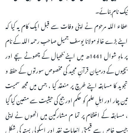
نیک نام بنائے۔
عطاء اللہ مرحوم نے اپنی وفات سے قبل ایک کام یہ کیا کہ
اپنے بڑے خالو مولانا یوسف جمیل صاحب رحمہ اللہ کے نام
پر ماہِ شوال 1441ھ میں اپنے ننھیال کے چھوٹے بچے اور
بچیوں کے درمیان قرآنِ مجید کی مخصوص سورتوں کے حفظ و
تجوید کا مسابقہ اپنے خرچ پر منعقد کیا ، جس میں مجھ سمیت
تین چار اور اہلِ علم کو حکم اور جج کی حیثیت سے متعین کیا گیا
، مسابقہ کے اختتام پر تما م مشارکین میں انھوں نے اپنی
جیبِ خاص سے قیمتی انعامات نقد اور اسکولی بستہ کی شکل