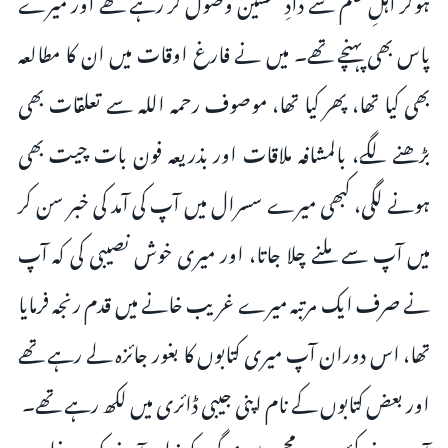
ہوکر اہلِ علم سے دادِ تحسین وصول کر رہے تھے اور میرے
پاس بھی پہنچے تھے۔ میں نے فارغ اوقات میں ان کا مطالعہ
بھی کیا تھا، پھر کیا تھا، موصوف رحمہ اللہ سے تعلقات بھی
بڑھنے لگے، بالمشافہ ملاقات اور بذریعہ فون بات چیت بھی
ہونے لگی، کبھی میرے سسرال میں آپ کی آمد کی خبر سن کر
میں آپ سے ملنے چلا جاتا، اور میری خوش نصیبی کی کہ آپ
نے صرف ایک مرتبہ میرے غریب خانے میں قدم رنجہ فرمایا
تھا، اس دوران آپ میری کتابوں کا بغور جائزہ لے رہے تھے
اور بعض کتابوں کے نام اپنی جیبی ڈائری میں لکھ رہے تھے۔