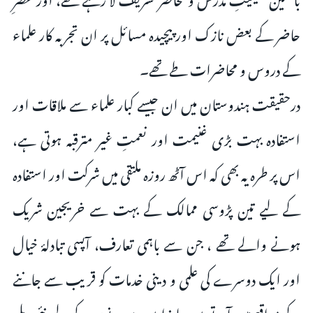
حاضر کے بعض نازک اور پیچیدہ مسائل پر ان تجربہ کار علماء
کے دروس و محاضرات طے تھے۔
درحقیقت ہندوستان میں ان جیسے کبار علماء سے ملاقات اور
استفادہ بہت بڑی غنیمت اور نعمتِ غیر مترقبہ ہوتی ہے،
اس پر طرہ یہ بھی کہ اس آٹھ روزہ ملتقی میں شرکت اور استفادہ
کے لیے تین پڑوسی ممالک کے بہت سے خریجین شریک
ہونے والے تھے ، جن سے باہمی تعارف، آپسی تبادلۂ خیال
اور ایک دوسرے کی علمی و دینی خدمات کو قریب سے جاننے
کے مواقع میسر آتے ہیں، لہذا میں دس دنوں کے لیے نئی دہلی