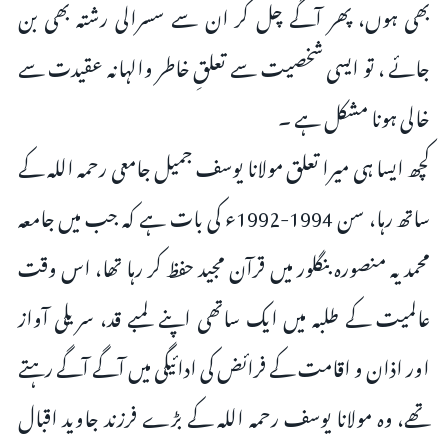
بھی ہوں، پھر آگے چل کر ان سے سسرالی رشتہ بھی بن
جائے ، تو ایسی شخصیت سے تعلقِ خاطر والہانہ عقیدت سے
خالی ہونا مشکل ہے ۔
کچھ ایسا ہی میرا تعلق مولانا یوسف جمیل جامعی رحمہ اللہ کے
ساتھ رہا، سن 1994-1992ء کی بات ہے کہ جب میں جامعہ
محمدیہ منصورہ بنگلور میں قرآن مجید حفظ کر رہا تھا، اس وقت
عالمیت کے طلبہ میں ایک ساتھی اپنے لمبے قد، سریلی آواز
اور اذان و اقامت کے فرائض کی ادائیگی میں آگے آگے رہتے
تھے، وہ مولانا یوسف رحمہ اللہ کے بڑے فرزند جاوید اقبال