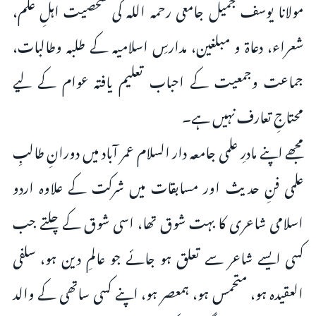
مولانا یوسف جمیل جامعی رحمہ اللہ کی شخصیت اہلِ علم،
شعراء، دعاۃ و مبلغین، مدارسِ اسلامیہ کے طلبہ وطالبات،
جماعت وجمعیت کے احباب تعلیم یافتہ عوام کے لیے
محتاجِ تعارف نہیں ہے۔
مجھے اپنے مادرِ علمی جامعہ دار السلام عمر آباد میں دورانِ طالبِ
علمی فنِ حدیث اور مسابقات میں شرکت کے علاوہ اردو
اسلامی شاعری کا بہت شوق تھا، اسی شوق کے چلتے جب
کسی ایسے شاعر سے تعلق ہو جائے جو عالمِ دین ہو، سلفی
العقیدہ ہو، متحمس ہو، ہمعصر ہو، اپنے کسی ساتھی کے والد