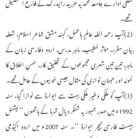
سلفی ادارے جامعہ محمدیہ عربیہ رائیدرگ کے فارغ التحصیل
تھے۔
(2)آپ رحمہ اللہ عالمِ باعمل، کہنہ مشق شاعرِ اسلام، شعلہ
بیان مقرر، مؤثر خطیب، ماہر مدرس، اردو وفارسی زبان کے
ماہر، تین تین شعری مجموعوں کے تخلیق کار، حسنِ اخلاق کا
نمونہ اور مہمان نوازی کی مثال جیسی خوبیوں کے حامل تھے۔
(3)آپ کو ملکی وغیر ملکی بہت سے ایوارڈ سے نوازا گیا، سنہ
1992ء میں صدرِ جمہوریہ شنکر دیال شرما کے ہاتھوں ’’ نیشنل
بیسٹ فارسی ٹیچر ایوارڈ ‘‘۔ سنہ 2007ء میں اردو اکیڈمی