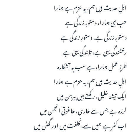
اہلِ حدیث ہیں ہم، یہ عزم ہے ہمارا
حبِ نبی ہمارا، دستورِ زندگی ہے
دستورِ زندگی ہے، دستورِ زندگی ہے
رخشندگی یہی ہے، تابندگی یہی ہے
طرزِ عمل ہمارا، ہے سب پہ آشکارہ
اہلِ حدیث ہیں ہم، یہ عزم ہے ہمارا
ایک تیشۂ خلیلی، رکھتے ہیں پیرہن میں
لرزہ ہے جس سے طاری، طاغوتی انجمن میں
اب کفر ہے ہمیں سے، کُلفت میں اور گھٹن میں