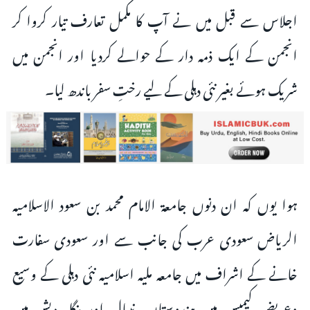
اجلاس سے قبل میں نے آپ کا مکمل تعارف تیار کروا کر
انجمن کے ایک ذمہ دار کے حوالے کردیا اور انجمن میں
شریک ہوئے بغیر نئی دہلی کے لیے رختِ سفر باندھ لیا۔
ہوا یوں کہ ان دنوں جامعۃ الامام محمد بن سعود الاسلامیہ
الریاض سعودی عرب کی جانب سے اور سعودی سفارت
خانے کے اشراف میں جامعہ ملیہ اسلامیہ نئی دہلی کے وسیع
وعریض کیمپس میں ہندوستان، نیپال اور بنگلہ دیش میں