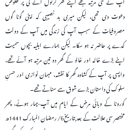
آپ نے کئی مرتبہ مجھے اپنے گھر کرنول آنے کی پر خلوص
دعوت دی تھی، لیکن میری بد نصیبی کہ اپنی گونا گوں
مصروفیات کے سبب آپ کی زندگی میں آپ کے دولت
کدے پر حاضر نہ ہو سکا۔ لیکن ہمارے اہلیہ بچوں سمیت
اپنے بڑے خالہ اور خالو کے گھر دو تین مرتبہ ہو آئے تھے،
واپسی پر آپ کے کشادہ گھر کا نقشہ، مہمان نوازی اور حسنِ
سلوک کی داستان بڑے شوق سے سناتے تھے۔
کورونا کے وبائی مرض کے ایام میں آپ بیمار ہوئے، پھر
مختصر سی علالت کے بعد بتاریخ6/ رمضان المبارک 1441ھ