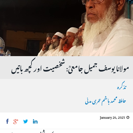
مولانا یوسف جمیل جامعیؒ: شخصیت اور کچھ باتیں
تذکرہ
حافظ محمد ہاشم عمری مدنی
January 26, 2025