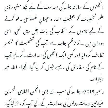
انجمنوں کے سالانہ جلسہ کی صدارت کے لیے کچھ مشہور ذی
علم شخصیات کو بحیثیتِ صدر و مہمانِ خصوصی مدعو کرنے
کے لیے ناموں کے انتخاب کی بات چل رہی تھی، اسی
دوران میں نے ناظمِ جامعہ سے آپ کی شخصیت کا مختصر
تعارف کروایا اور کسی ایک انجمن کی صدارت کے لیے آپ
کے نام کی سفارش کی ، جسے قبول کر لیا گیا، فجزاہ اللہ خیر
الجزاء۔
دسمبر 2015ء جامعہ کی سب سے بڑی انجمن النادی المحمدی
علیا بنین و بنات دونوں کی صدارت کے لیے آپ کو مدعو کیا گیا،