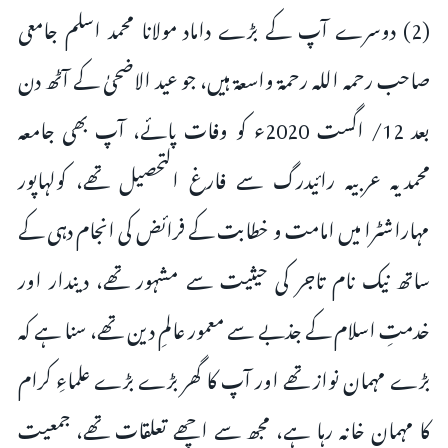
(2) دوسرے آپ کے بڑے داماد مولانا محمد اسلم جامعی
صاحب رحمہ اللہ رحمۃ واسعۃ ہیں، جو عید الاضحیٰ کے آٹھ دن
بعد 12/ اگست 2020ء کو وفات پائے، آپ بھی جامعہ
محمدیہ عربیہ رائیدرگ سے فارغ التحصیل تھے، کولہاپور
مہاراشٹرا میں امامت و خطابت کے فرائض کی انجام دہی کے
ساتھ نیک نام تاجر کی حیثیت سے مشہور تھے، دیندار اور
خدمتِ اسلام کے جذبے سے معمور عالمِ دین تھے، سنا ہے کہ
بڑے مہمان نواز تھے اور آپ کا گھر بڑے بڑے علماءِ کرام
کا مہمان خانہ رہا ہے، مجھ سے اچھے تعلقات تھے، جمعیت