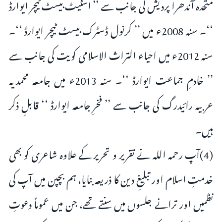
متحدہ آندھرا پردیش کی جانب سے ’’ اسٹیٹ بیسٹ ٹیچر ایوارڈ
‘‘۔ سنہ 2008ء میں ’’ کرنول ڈسٹرک بیسٹ ٹیچر ایوارڈ ‘‘۔
سنہ 2012ء میں احیاء التراث الاسلامی کویت کی جانب سے
’’ خادمِ جماعت ایوارڈ ‘‘۔ سنہ 2013ء میں جامعہ محمدیہ
عربیہ رائیدرگ کی جانب سے ’’ فخرِ جامعہ ایوارڈ ‘‘ قابلِ ذکر
ہیں۔
(4)آپ رحمہ اللہ نے تقریر و تحریر کے علاوہ شاعری کو بھی
خدمتِ اسلام اور تبلیغِ دین کا ذریعہ بنایا، ہم بچپن میں آپ کی
نظمیں اور ترانے جلسوں میں سنتے تھے، جن میں عموماً دعوتِ