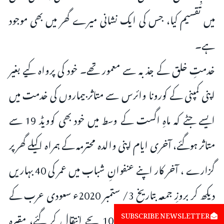
میں تقسیم کیا، جس کی ایک نشانی میرے گھر میں بھی موجود
ہے۔
خدمتِ خلق کے جذبہ سے معمور تھے۔ خود کی پرواہ کیے بغیر
اپنی کمپنی کے کورونا وائرس سے متاثر بیماروں کی خدمت میں
ایسے جٹے کہ ماہِ اگست کے وسط میں خود بھی کوویڈ 19 سے
متاثر ہوگئے، آخری ایام اپنی والدہ محترمہ کے ہمراہ اکیلے گھر پر
گزارے ، آخر کار اپنے عنفوانِ شباب میں عمر کی 40 بہاریں
دیکھ کر بروزِ جمعہ بتاریخ 3/ ستمبر 2020ء سعودی عرب کے
SUBSCRIBE NEWSLETTER
وقت کے مطابق رات 10:30 بجے انتقال کر گئے، مقبرہ