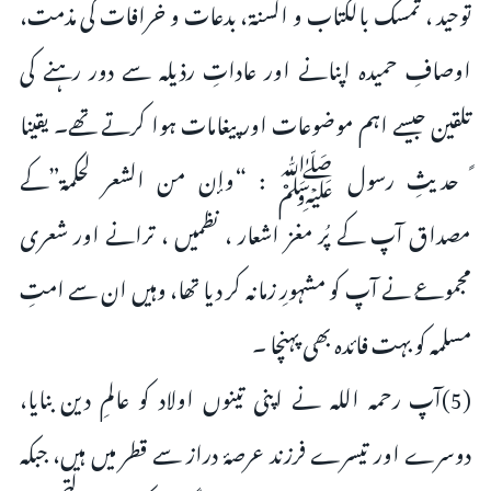
توحید ، تمسک بالکتاب و السنۃ، بدعات و خرافات کی مذمت،
اوصافِ حمیدہ اپنانے اور عاداتِ رذیلہ سے دور رہنے کی
تلقین جیسے اہم موضوعات اور پیغامات ہوا کرتے تھے۔ یقینا
ً حدیثِ رسول ﷺ : “وإن من الشعر لحكمة”کے
مصداق آپ کے پُر مغز اشعار ، نظمیں ، ترانے اور شعری
مجموعے نے آپ کو مشہورِ زمانہ کر دیا تھا، وہیں ان سے امتِ
مسلمہ کو بہت فائدہ بھی پہنچا ۔
(5)آپ رحمہ اللہ نے اپنی تینوں اولاد کو عالمِ دین بنایا،
دوسرے اور تیسرے فرزند عرصۂ دراز سے قطر میں ہیں، جبکہ