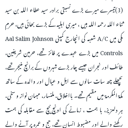
(3)تیسرے میرے بڑے نسبتی برادر سید عطاء اللہ بن سید
ثناء اللہ رحمہ اللہ ہیں ، میری اہلیہ کے بڑے بھائی ہیں، حرمِ
مکی میں A/C شعبہ کی انچارج کمپنی Aal Salim Johnson
Controls میں بڑے عہدے پر فائز تھے، حرمین شریفین،
طائف اور نجران جیسے چار بڑے شہروں کے برانچ منیجر تھے،
پچھلے چھ سات سالوں سے اہل و عیال اور والدہ کے ساتھ
مکۃ المکرمۃ میں مقیم تھے۔ بااخلاق، ملنسار، مہمان نواز و سخی،
ہر دلعزیز، با ہمت ، زمانے کی اونچ نیچ سے مقابلہ کی ہمت
رکھنے والے اور مضبوط انسان تھے، حج و عمرہ پر آنے والے