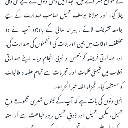
چلا گیا، اور مولانا یوسف جمیل صاحب صدارت کے لیے
جامعہ تشریف لائے ، پیرانہ سالی کے باوجود آپ نے دو
مختلف اوقات میں بنین اور بنات کی انجمنوں کی صدارت کی،
اور صدارتی فریضہ کو بحسن و خوبی انجام دیا۔ اپنے صدارتی
خطاب میں قیمتی کلمات اور تجربات سے تمام طلبہ و طالبات
کو مستفید کیا۔ فجزاہ اللہ خیر الجزاء۔
انہی دنوں کی بات ہے کہ آپ کے تینوں شعری مجموعے لوحِ
جمیل، عکسِ جمیل اور ذوقِ جمیل زیورِ طباعت سے آراستہ