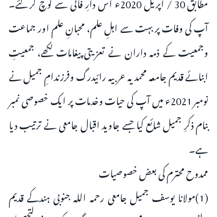
مطابق 30 / اپریل 2020ء اس دارِ فانی سے کوچ کر گئے۔
آپ کی وفات پر بہت سے اہلِ علم، محبانِ علم اور جماعت
وجمعیت کے ذمہ داران نے تعزیتی پیغامات لکھے، جمعیتِ
ابنائے قدیم جامعہ محمدیہ عربیہ رائیدرگ وفرزندامِ جمیل نے
نومبر 2021ء میں آپ کی حیات وخدمات پر ایک خصوصی نمبر
بنام ذکرِ جمیل شائع کیا جسے جاوید اقبال جامعی نے ترتیب دیا
ہے۔
ممدوح محترم کی بعض خصوصیات
(1)مولانا یوسف جمیل جامعی رحمہ اللہ جنوبی ہندکے قدیم