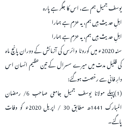
یوسف جمیل ہم سے، اس کا جگر ہے پارہ
اہلِ حدیث ہیں ہم، یہ عزم ہے ہمارا
اہلِ حدیث ہیں ہم، یہ عزم ہے ہمارا
سنہ 2020ء میں کورونا وائرس کی آزمائش کے دوران پانچ ماہ
کی قلیل مدت میں میرے سسرال کے تین عظیم انسان اس
دارِ فانی سے رخصت ہوگئے:
(1)پہلے مولانا یوسف جمیل جامعی صاحب 6/ رمضان
المبارک 1441ھ مطابق 30 / اپریل 2020ء کو وفات
پاگئے۔