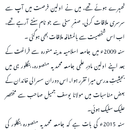
ٹھہرے ہوئے تھے، میں نے اولین فرصت میں آپ سے
سرسری ملاقات کرلی، صغرِ سنی سے جو نام سنتے آرہے تھے،
اب اس شخصیت سے بالمشافہ ملاقات بھی ہوگئی ۔
سنہ 2009ء میں جامعہ اسلامیہ مدینہ منورہ سے فراغت کے
بعد اپنے اولین مادرِ علمی جامعہ محمدیہ منصورہ، بنگلور ہی میں
بحیثیتِ مدرس میرا تقرر ہوا، اس دوران سسرالی خاندان کے
بعض مناسبات میں مولانا یوسف جمیل صاحب سے مختصر
علیک سلیک ہوئی۔
سنہ 2015ء کی بات ہے کہ جامعہ محمدیہ منصورہ بنگلور کی