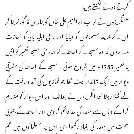
کرتے ہوئے لکھتے ہیں:
“انگریزوں نے نواب ابراہیم علی خاں کو بنارس کا گورنر بنا کر
ان کے ذریعہ مسلمانوں کو دبایا اور رانی اہلیہ بائی کو اجازت
دے دی کہ وہ مسجد کے احاطہ کے اندر نئی مسجد تعمیر کرائیں
یہ تعمیر 1785ء میں شروع ہوئی۔ مسجد کے احاطہ کی مشرقی
دیوار میں ایک شاندار گیٹ تھا جو نمازیوں کی آمد و رفت کے
لیے کھلا رہتا تھا انگریزوں نے پھاٹک اور اس دیوار کو منہدم
کرا کے وہاں سے مندر کی حد قائم کر دی اور احاطہ کے جنوبی
سمت میں مندر کی بنیاد رکھوا دی اس پر مسلمانوں میں غم