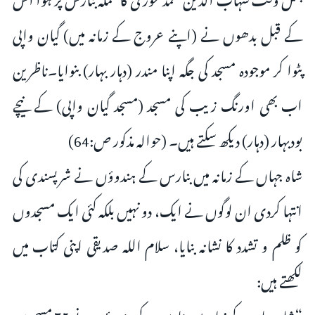
کے قبل بدھوں نے (اپنے عروج کے زمانہ میں) گیان واپی
پٹوا کر موجودہ مسجد کی جگہ اپنا مندر (دہار بہار) بنوایا۔ناظرین
اب بھی اورنگ زیب کی مسجد (مسجد گیان واپی) کے نیچے
بودبہار (دہار) دیکھ سکتے ہیں۔ (حوالہ مذکور ص:64)
شاہ جہاں کے زمانہ میں بنارس کے ہندوؤں نے شرپسندی کی
انتہا کردی ان لوگوں نے ایک، دو نہیں بلکہ کئی ایک مسجدوں
کو ظلم و تشدد کا نشانہ بنایا، سلام اللہ صدیقی اپنی کتاب میں
لکھتے ہیں:
“شاہ جہاں کے زمانہ میں بنارس کے ہندوؤں نے 75 مسجدیں