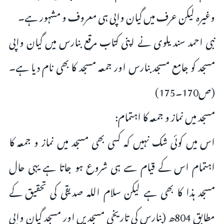
وغیرہ لیکن عرف میں گیان واپی ہی معروف و مشہور ہے۔
نبی احمد سندیلوی نے اپنی کتاب مرقع بنارس میں گیان واپی
مسجد کو جامع مسجد بنارس اور جمعہ مسجد کا بھی نام دیا ہے۔
(ص170۔175)
مسجد میں نماز و جمعہ کا اہتمام:
اس میں کوئی شک نہیں کہ کسی بھی مسجد میں نماز و جمعہ کا
اہتمام اس کے قیام سے ہی شروع ہو جاتا ہے یہی حال
مسجد ہذا کا بھی ہے لیکن سلام اللہ صدیقی کی تحقیق کے
مطابق 804ھ (بنارس کی تاریخی مسجدیں اور مسجد گیان واپی