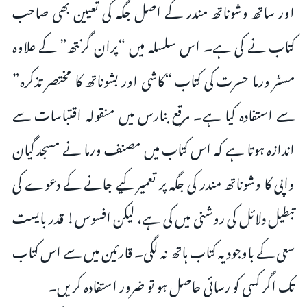
اور ساتھ وشوناتھ مندر کے اصل جگہ کی تعیین بھی صاحب
کتاب نے کی ہے۔ اس سلسلہ میں “پران گرنتھ” کے علاوہ
مسٹر ورما حسرت کی کتاب “کاشی اور بشوناتھ کا مختصر تذکرہ”
سے استفادہ کیا ہے۔ مرقع بنارس میں منقولہ اقتباسات سے
اندازہ ہوتا ہے کہ اس کتاب میں مصنف ورما نے مسجد گیان
واپی کا وشوناتھ مندر کی جگہ پر تعمیر کیے جانے کے دعوے کی
تبطیل دلائل کی روشنی میں کی ہے، لیکن افسوس! قدر بایست
سعی کے باوجود یہ کتاب ہاتھ نہ لگی۔ قارئین میں سے اس کتاب
تک اگر کسی کو رسائی حاصل ہو تو ضرور استفادہ کریں۔