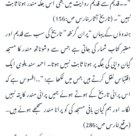
“۔۔قدیم سے قدیم روایت میں بھی اس جگہ مندر ہونا ثابت
نہیں”۔ (تاریخ آثار بنارس ص:156)
ہندوؤں کے یہاں “پران گرنتھ” تاریخ کی سب سے قدیم اور
معتبر کتاب شمار کی جاتی ہے جس سے وشوناتھ مندر کا مسجد
گیان واپی کی جگہ پر ہونا ثابت نہیں ہوتا۔ احمد سندیلوی ایک
اقتباس نقل کرتے ہیں جس میں لکھا ہے: “…افسوس ہے کہ
اس پرانی تاریخ کے ہوتے ہوئے ہمیں پرانی مندر کا پتہ نہیں
لگا۔ اور ہم گیان بافی مسجد کی کو پرانا مندر سمجھے ہوئے ہیں…
(مرقع بنارس ص:286)