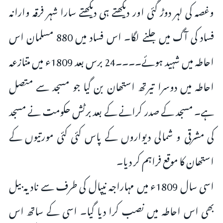
وغصہ کی لہر دوڑ گئی اور دیکھتے ہی دیکھتے سارا شہر فرقہ وارانہ
فساد کی آگ میں جلنے لگا۔ اس فساد میں 880 مسلمان اس
احاطہ میں شہید ہوئے۔۔۔۔24 برس بعد 1809ء میں متنازعہ
احاطہ میں دوسرا تیرتھ استھان بن گیا جو مسجد سے متصل
ہے۔ مسجد کے صدر کرانے کے بعد برٹش حکومت نے مسجد
کی مشرقی و شمالی دیواروں کے پاس کئی کئی مورتیوں کے
استھان کا موقع فراہم کر دیا۔
اسی سال 1809ء میں مہاراجہ نیپال کی طرف سے نادیہ بیل
بھی اس احاطہ میں نصب کرا دیا گیا۔ اسی کے ساتھ اس