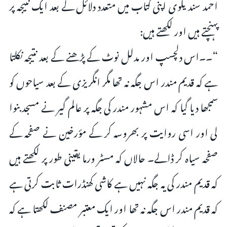
احمد سندیلوی اپنی کتاب میں متعدد دلائل کے بعد ایک نتیجہ پر
پہنچتے ہیں اور لکھتے ہیں:
“۔۔اس دلچسپ اور مدلل نوٹ کے پڑھنے کے بعد نتیجہ نکلتا
ہے کہ قدیم مندر اس جگہ نہ تھا مگر انگریزی کے بعد سیاحوں کو
سمجھا دیا گیا کہ اس مشہور مندر کی جگہ پر عالم گیر نے مسجد بنوا
لی اور اسی روایت پر بھروسہ کر کے مؤرخین نے صفحہ کے
صفحہ سیاہ کر ڈالے۔ حالاں کہ مسٹر ورما یقینی طور پر لکھتے ہیں
کہ قدیم مندر کی یہ جگہ نہیں ہے کاشی کھنڈرات ثابت کرتی ہے
کہ قدیم مندر اس جگہ نہ تھا اور ایک معتبر مصنف لکھتا ہے کہ