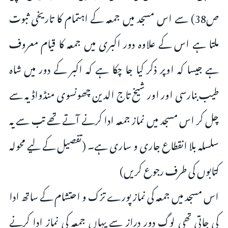
ص38) سے اس مسجد میں جمعہ کے اہتمام کا تاریخی ثبوت
ملتا ہے اس کے علاوہ دور اکبری میں جمعہ کا قیام معروف
ہے جیسا کہ اوپر ذکر کیا جا چکا ہے کہ اکبر کے دور میں شاہ
طیب بنارسی اور اور شیخ تاج الدین چھونسوی منڈواڈیہ سے
چل کر اس مسجد میں نماز جمعہ ادا کرنے آتے تھے تب سے یہ
سلسلہ بلا انقطاع جاری و ساری ہے۔ (تفصیل کے لیے محولہ
کتابوں کی طرف رجوع کریں)
اس مسجد میں جمعہ کی نماز پورے تزک و احتشام کے ساتھ ادا
کی جاتی تھی لوگ دور دراز سے یہاں جمعہ کی نماز ادا کرنے