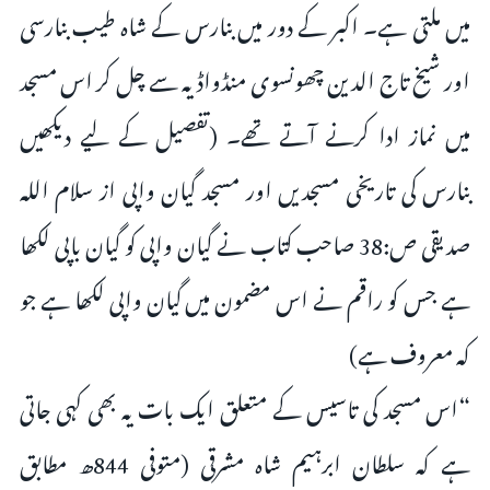
میں ملتی ہے۔ اکبر کے دور میں بنارس کے شاہ طیب بنارسی
اور شیخ تاج الدین چھونسوی منڈواڈیہ سے چل کر اس مسجد
میں نماز ادا کرنے آتے تھے۔ (تفصیل کے لیے دیکھیں
بنارس کی تاریخی مسجدیں اور مسجد گیان واپی از سلام اللہ
صدیقی ص:38 صاحب کتاب نے گیان واپی کو گیان باپی لکھا
ہے جس کو راقم نے اس مضمون میں گیان واپی لکھا ہے جو
کہ معروف ہے)
“اس مسجد کی تاسیس کے متعلق ایک بات یہ بھی کہی جاتی
ہے کہ سلطان ابرہیم شاہ مشرقی (متوفی 844ھ مطابق