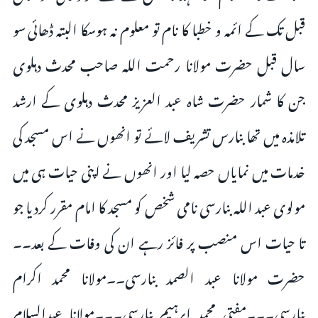
قبل تک کے ائمہ و خطبا کا نام تو معلوم نہ ہوسکا البتہ ڈھائی سو
سال قبل حضرت مولانا رحمت اللہ صاحب محدث دہلوی
جن کا شمار حضرت شاہ عبد العزیز محدث دہلوی کے ارشد
تلامذہ میں تھا بنارس تشریف لائے تو انھوں نے اس مسجد کی
خدمات میں نمایاں حصہ لیا اور انھوں نے اپنی حیات ہی میں
مولوی عبد اللہ بنارسی نامی شخص کو مسجد کا امام مقرر کردیا جو
تا حیات اس منصب پر فائز رہے ان کی وفات کے بعد۔۔
حضرت مولانا عبد الصمد بنارسی۔۔مولانا محمد اکرام
بنارسی۔۔۔مفتی محمد ابرہیم بنارسی۔۔۔مولانا عبدالسلام