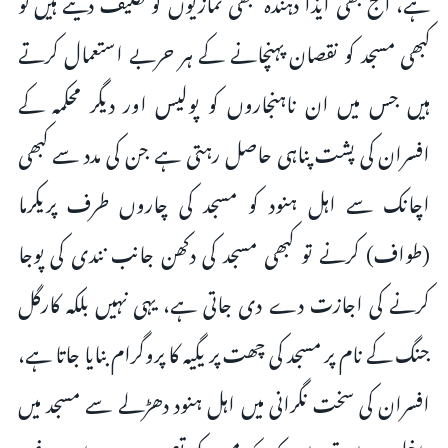
ہے، آج بھی ایذا دہندہ کبھی نمازیوں کو تکلیف دیتے ہیں تو
کبھی مسجد کو نقصان پہنچانے کے ہر حربے استعمال کرتے
ہیں جس میں ان ناہنجاروں کو پولیس اور دیگر محکمہ کے
افسران کی پشت پناہی حاصل رہتی ہے جن کی مدد سے کبھی
اچانک سے اہل ہنود کو مسجد کی چاروں طرف پریکرما
(طواف) کرنے تو کبھی مسجد کی دکھن جانب نندی کی پوجا
کرنے کی اجازت دے دی جاتی ہے، یہی نہیں بلکہ کارگل
جنگ کے نام پر مسجد کی چھت پر یگیہ کا پروگرام بنایا جاتا ہے،
افسران کی سخت نگرانی میں اہل ہنود دھڑلے سے مسجد میں