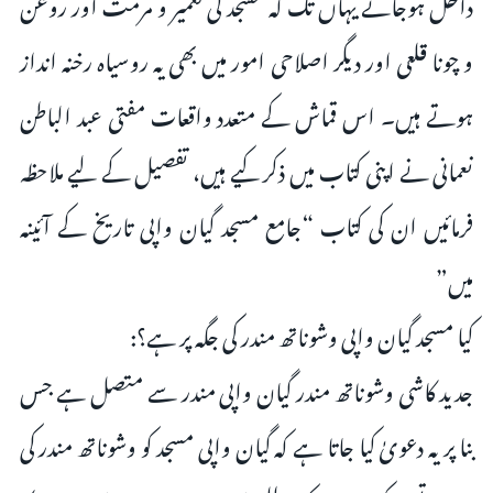
داخل ہوجاتے یہاں تک کہ مسجد کی تعمیر و مرمت اور روغن
و چونا قلعی اور دیگر اصلاحی امور میں بھی یہ روسیاہ رخنہ انداز
ہوتے ہیں۔ اس قماش کے متعدد واقعات مفتی عبد الباطن
نعمانی نے اپنی کتاب میں ذکر کیے ہیں، تفصیل کے لیے ملاحظہ
فرمائیں ان کی کتاب “جامع مسجد گیان واپی تاریخ کے آئینہ
میں”
کیا مسجد گیان واپی وشوناتھ مندر کی جگہ پر ہے؟:
جدید کاشی وشوناتھ مندر گیان واپی مندر سے متصل ہے جس
بنا پر یہ دعویٰ کیا جاتا ہے کہ گیان واپی مسجد کو وشوناتھ مندر کی