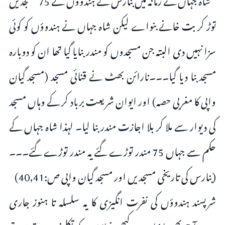
توڑ کر بت خانے بنواے لیکن شاہ جہاں نے ہندوؤں کو کوئی
سزا نہیں دی البتہ جن مسجدوں کو مندر بنایا گیا تھا ان کو دوبارہ
مسجد بنا دیا گیا۔۔۔نارائن بھٹ نے قنائی مسجد (مسجد گیان
واپی کا مغربی حصہ) اور ایوان شریعت برباد کر کے وہاں مسجد
کی دیوار سے ملا کر بلا اجازت مندر بنا لیا۔ لہذا شاہ جہاں کے
حکم سے جہاں 75 مندر توڑے گئے یہ مندر توڑے گئے۔۔۔
(بنارس کی تاریخی مسجدیں اور مسجد گیان واپی ص:40,41)
شرپسند ہندوؤں کی نفرت انگیزی کا یہ سلسلہ تا ہنوز جاری