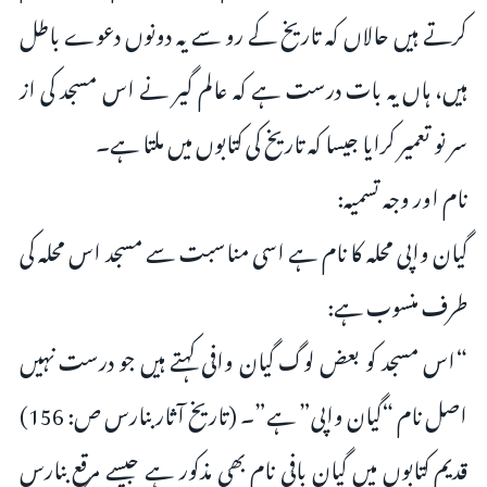
کرتے ہیں حالاں کہ تاریخ کے رو سے یہ دونوں دعوے باطل
ہیں، ہاں یہ بات درست ہے کہ عالم گیر نے اس مسجد کی از
سر نو تعمیر کرایا جیسا کہ تاریخ کی کتابوں میں ملتا ہے۔
نام اور وجہ تسمیہ:
گیان واپی محلہ کا نام ہے اسی مناسبت سے مسجد اس محلہ کی
طرف منسوب ہے:
“اس مسجد کو بعض لوگ گیان وافی کہتے ہیں جو درست نہیں
اصل نام “گیان واپی” ہے”۔ (تاریخ آثار بنارس ص: 156)
قدیم کتابوں میں گیان بافی نام بھی مذکور ہے جیسے مرقع بنارس