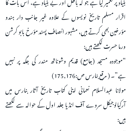
بنیاد پر تعمیر کیا ہے جو کہ باطل اور بے بنیاد ہے، اس بات کا
اقرار مسلم تاریخ نویسوں کے علاوہ غیر جانب دار ہندو
مؤرخین بھی کرتے ہیں، مشہور انصاف پسند مؤرخ بابو کرشن
ورما حسرت لکھتے ہیں:
“موجودہ مسجد (جامع) قدیم وشوناتھ مندر کی جگہ پر نہیں
ہے”۔ ( مرقع بنارس ص:175,176)
مولانا عبدالسلام نعمانی اپنی کتاب تاریخ آثار بنارس میں
آرکیالوجیکل سروے آف انڈیا جلد اول کے حوالہ سے لکھتے
ہیں: