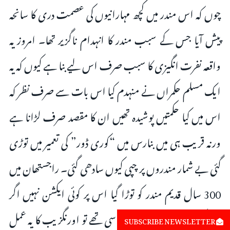
چوں کہ اس مندر میں کچھ مہارانیوں کی عصمت دری کا سانحہ
پیش آیا جس کے سبب مندر کا انہدام ناگزیر تھا۔ امروز یہ
واقعہ نفرت انگیزی کا سبب صرف اس لیے بنا ہے کیوں کہ یہ
ایک مسلم حکمراں نے منہدم کیا اس بات سے صرف نظر کہ
اس میں کیا حکمتیں پوشیدہ تھیں ان کا مقصد صرف لڑانا ہے
ورنہ قریب ہی میں بنارس میں “کوری ڈور” کی تعمیر میں توڑی
گئی بے شمار مندروں پر چپی کیوں سادھی گئی۔ راجستھان میں
300 سال قدیم مندر کو توڑا گیا اس پر کوئی ایکشن نہیں اگر
آپ کی نظر میں یہ اقدامات سیاسی تھے تو اورنگزیب کا یہ عمل
SUBSCRIBE NEWSLETTER