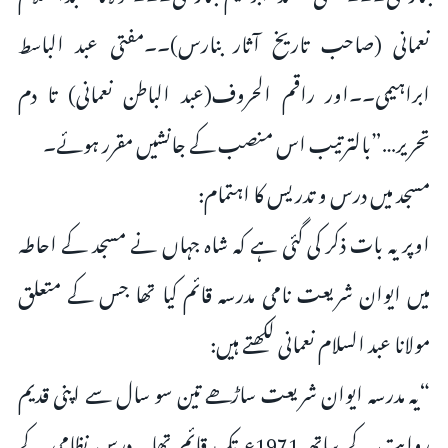
نعمانی (صاحب تاریخ آثار بنارس)۔۔مفتی عبد الباسط
ابراہیمی۔۔اور راقم الحروف(عبد الباطن نعمانی) تا دم
تحریر…”بالترتیب اس منصب کے جانشیں مقرر ہوئے۔
مسجد میں درس و تدریس کا اہتمام:
اوپر یہ بات ذکر کی گئی ہے کہ شاہ جہاں نے مسجد کے احاطہ
میں ایوان شریعت نامی مدرسہ قائم کیا تھا جس کے متعلق
مولانا عبد السلام نعمانی لکھتے ہیں:
“یہ مدرسہ ایوان شریعت ساڑھے تین سو سال سے اپنی قدیم
روایت کے ساتھ 1971ء تک قائم تھا۔ درس نظامی کے