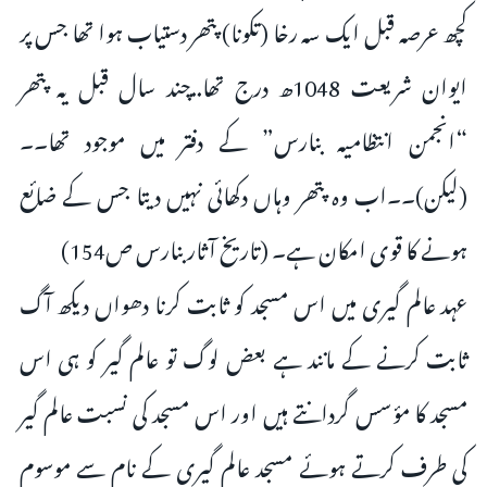
کچھ عرصہ قبل ایک سہ رخا (تکونا) پتھر دستیاب ہوا تھا جس پر
ایوان شریعت 1048ھ درج تھا..چند سال قبل یہ پتھر
“انجمن انتظامیہ بنارس” کے دفتر میں موجود تھا۔۔
(لیکن)۔۔اب وہ پتھر وہاں دکھائی نہیں دیتا جس کے ضائع
ہونے کا قوی امکان ہے۔ (تاریخ آثار بنارس ص154)
عہد عالم گیری میں اس مسجد کو ثابت کرنا دھواں دیکھ آگ
ثابت کرنے کے مانند ہے بعض لوگ تو عالم گیر کو ہی اس
مسجد کا مؤسس گردانتے ہیں اور اس مسجد کی نسبت عالم گیر
کی طرف کرتے ہوئے مسجد عالم گیری کے نام سے موسوم