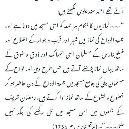
آتے تھے احمد سندیلوی لکھتے ہیں:
“۔۔۔نمازیوں کا ہجوم ہر جمعہ کو اسی مسجد میں ہوتا ہے اور
جمعۃ الوداع کی نماز میں شہر اور قرب و جوار کے اضلاع اور
ضلع بنارس کے مسلمان اسی انہماک اور ذوق و شوق کے
ساتھ یہاں نماز پڑھنے آتے ہیں جس طرح دہلی اور نواح کے
مسلمان دہلی کی جامع مسجد میں جمعۃ الوداع کے دن حاضر ہو کر
خضوع و خشوع کے ساتھ نماز ادا کرتے ہیں، رمضان شریف
کے جمعوں میں اس مسجد میں تل رکھنے کی جگہ نہیں
ملتی۔۔۔”۔ (مرقع بنارس ص:175)