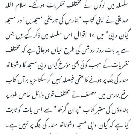
سلسلہ میں لوگوں کے مختلف نظریات ہوگئے۔ سلام اللہ
صدیقی نے اپنی کتاب “بنارس کی تاریخی مسجدیں اور مسجد
گیان واپی” میں 14 اقوال اس سلسلہ میں ذکر کیے ہیں جس
سے یہ بات روز روشن کی طرح عیاں ہوجاتی ہے کہ مختلف
نظریات کے سبب کوئی بھی مؤرخ گیان واپی مسجد کا وشوناتھ
مندر کی جگہ پر ہونے کا حتمی فیصلہ نہیں کر سکتا مزید برآں کتاب
مرقع بنارس میں مصنف نے مختلف قوی دلائل خاص طور پر
ہندوؤں کی معتبر کتاب “پران گرنتھ” سے اس بات کو ثابت
کیا ہے کہ گیان واپی مسجد وشوناتھ مندر کی جگہ پر نہیں ہے۔