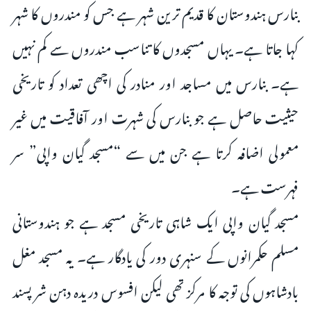
بنارس ہندوستان کا قدیم ترین شہر ہے جس کو مندروں کا شہر
کہا جاتا ہے۔ یہاں مسجدوں کا تناسب مندروں سے کم نہیں
ہے۔ بنارس میں مساجد اور منادر کی اچھی تعداد کو تاریخی
حیثیت حاصل ہے جو بنارس کی شہرت اور آفاقیت میں غیر
معمولی اضافہ کرتا ہے جن میں سے “مسجد گیان واپی” سر
فہرست ہے۔
مسجد گیان واپی ایک شاہی تاریخی مسجد ہے جو ہندوستانی
مسلم حکمرانوں کے سنہری دور کی یادگار ہے۔ یہ مسجد مغل
بادشاہوں کی توجہ کا مرکز تھی لیکن افسوس دریدہ دہن شر پسند