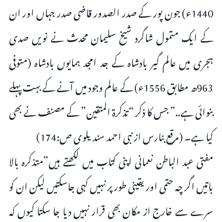
1440ء) جون پور کے صدر الصدور قاضی صدر جہاں اور ان
کے ایک متمول شاگرد شیخ سلیمان محدث نے نویں صدی
ہجری میں عالم گیر بادشاہ کے جد امجد ہمایوں بادشاہ (متوفی
963ھ مطابق 1556ء) کے عالم وجود میں آنے کے بہت پہلے
بنوائی ہے..” جس کا ذکر “تذکرۃ المتقین” کے مصنف نے بھی
کیا ہے۔ (مرقع بنارس از نبی احمد سندیلوی ص:174)
مفتی عبد الباطن نعمانی اپنی کتاب میں لکھتے ہیں”متذکرہ بالا
باتیں اگر چہ حتمی اور یقینی طور پر نہیں کہی جاسکتیں لیکن ان کو
سرے سے خارج از مکان بھی قرار نہیں دیا جا سکتا کیوں کہ