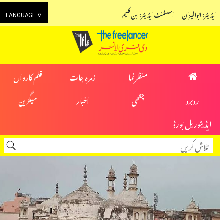
ایڈیٹر: ابوالمیزان
اسسٹنٹ ایڈیٹر: ابن کلیم
LANGUAGE ⊽
منظرنما
زمرہ جات
قلم کارواں
روبرو
چٹھی
اخبار
میگزین
ایڈیٹوریل بورڈ