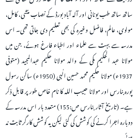
ساتھ ساتھ طب یونانی اور آلہ آباد بورڈ کے نصاب منشی، کامل،
مولوی، عالم، فاضل وغیرہ کی بھی تعلیم دی جاتی تھی۔ اس
مدرسہ سے بہت سے علماء اور اطباء فارغ ہوئے، جن میں
مولانا عبد الحکیم مکی کے والد مولانا حکیم عبدالمجید (متوفی
1937ء) مولانا حکیم محمد حسین الٰہی (1950ء) ساکن رسول
پورہ بنارس اور مولانا حبیب اللہ کا نام خاص طور پر قابل ذکر
ہے۔ (تاریخ آثار بنارس ص:155) متعدد بار اس مدرسہ کے
دوبارہ اجرا کرنے کی کوشش کی گئی لیکن یہ کوشش کارگر ثابت نہ
ہوئی۔