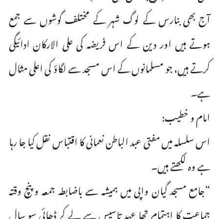
آج بھی بنارس کے لوگ شہر کے مختلف گوشوں سے جمع
ہوتے ہیں اور دین کے اس فریضہ کی علی الارکان ادائیگی
کرتے ہیں، جو مسلمانوں کے اس مسجد سے لگاؤ کی اعلی مثال
ہے۔
امام و خطیب:
اس سلسلہ میں مفتی عبد الباطن نعمانی کا اقتباس نقل کیا جا رہا
ہے وہ لکھتے ہیں۔
“جامع مسجد گیان واپی میں ہمیشہ سے باضابطہ جمعہ و پنچ وقتہ
جماعت کا اہتمام تھا عہد تاسیس سے لے کر ڈھائی سو سال