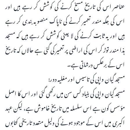
عناصر اس کی تاریخ مسخ کرنے کی کوشش کر رہے ہیں اور
اس کی جگہ مندر تعمير کرنے کی ناپاک منصوبہ بندی کر رہے
ہیں اور یہ ثابت کرنے کی لا یعنی کوشش کر رہے ہیں کہ مسجد
ہذا مندر توڑ کر اس کی اراضی پر تعمیر کی گئی ہے حالاں کہ تاریخ
اس کے برعکس درشاتی ہے۔
مسجد گیان واپی کی تاسیس اور مغلیہ دور:
مسجد گیان واپی کی بنیاد کس سن میں رکھی گئی اور اس کا اصل
مؤسس کون ہے اس سلسلہ میں تاریخ خاموش ہے، لیکن عہد
اکبری میں اس کے موجود ہونے کی دلیل متعدد تاریخی کتابوں