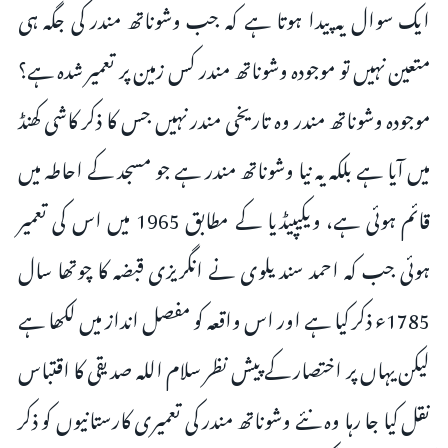
ایک سوال یہ پیدا ہوتا ہے کہ جب وشوناتھ مندر کی جگہ ہی
متعین نہیں تو موجودہ وشوناتھ مندر کس زمین پر تعمیر شدہ ہے؟
موجودہ وشوناتھ مندر وہ تاریخی مندر نہیں جس کا ذکر کاشی کھنڈ
میں آیا ہے بلکہ یہ نیا وشوناتھ مندر ہے جو مسجد کے احاطہ میں
قائم ہوئی ہے، ویکیپیڈیا کے مطابق 1965 میں اس کی تعمیر
ہوئی جب کہ احمد سندیلوی نے انگریزی قبضہ کا چوتھا سال
1785ء ذکر کیا ہے اور اس واقعہ کو مفصل انداز میں لکھا ہے
لیکن یہاں پر اختصار کے پیش نظر سلام اللہ صدیقی کا اقتباس
نقل کیا جا رہا وہ نئے وشوناتھ مندر کی تعمیری کارستانیوں کو ذکر