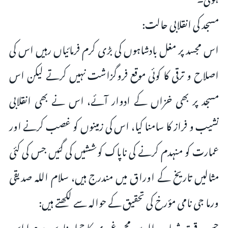
مسجد کی انقلابی حالت:
اس مجسد پر مغل بادشاہوں کی بڑی کرم فرمائیاں رہیں اس کی
اصلاح و ترقی کا کوئی موقع فروگزاشت نہیں کرتے لیکن اس
مسجد پر بھی خزاں کے ادوار آئے، اس نے بھی انقلابی
نشیب و فراز کا سامنا کیا، اس کی زمینوں کو غصب کرنے اور
عمارت کو منہدم کرنے کی ناپاک کوششیں کی گئیں جس کی کئی
مثالیں تاریخ کے اوراق میں مندرج ہیں، سلام اللہ صدیقی
ورما جی نامی مؤرخ کی تحقیق کے حوالہ سے لکھتے ہیں:
جس وقت شہاب الدین محمد غوری کا حملہ بنارس پر ہوا اس