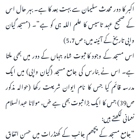
اکبر کا دور محدث سلیمان سے بہت بعد کا ہے۔ بہر حال اس
کے صحیح عہد تاسیس کا علم اللہ ہی کو ہے”۔ (مسجد گیان
واپی تاریخ کے آئینہ میں: ص5،7)
اس مسجد کے وجود کا ثبوت شاہ جہاں کے دور میں بھی ملتا
ہے۔ اس نے بنارس کی جامع مسجد (گیان واپی) میں ایک
مدرسہ قائم کیا جس کا نام ایوان شریعت رکھا (حوالہ مذکور
ص39) جس کا ایک بڑا ثبوت بھی ہے ض، مولانا عبدالسلام
نعمانی لکھتے ہیں:
“جامع مسجد کے پچھم جانب کے کھنڈرات میں حسن اتفاق