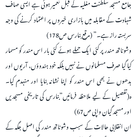
جامع مسجد سلطنت مغلیہ کے قبل تعمیر ہوئی ہے ایسی صاف
شہادت کے مقابلہ میں بازاری خبروں پر اعتماد کرنے کی وجہ
سربستہ راز ہے۔” (مرقع بنارس ص178)
وشوناتھ مندر پر کئی ایک حملے ہوئے کئی بار اس مندر کو مسمار
کیا گیا صرف مسلمانوں نے نہیں بلکہ خود ہندوؤں، آریوں اور
بدھوں نے بھی اس مندر کو اپنا نشانہ بنایا اور منہدم کیا۔
ہ(تفصیل کے لیے ملاحظہ فرمائیں”بنارس کی تاریخی مسجدیں
اور مسجد گیان واپی ص67)
ان انقلابی حالات کے سبب وشوناتھ مندر کی اصل جگہ کے