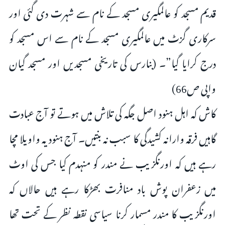
قدیم مسجد کو عالمگیری مسجد کے نام سے شہرت دی گئی اور
سرکاری گزٹ میں عالمگیری مسجد کے نام سے اس مسجد کو
درج کرایا گیا”۔ (بنارس کی تاریخی مسجدیں اور مسجد گیان
واپی ص66)
کاش کہ اہل ہنود اصل جگہ کی تلاش میں ہوتے تو آج عبادت
گاہیں فرقہ وارانہ کشیدگی کا سبب نہ بنتیں۔ آج ہنود یہ واویلا مچا
رہے ہیں کہ اورنگزیب نے مندر کو منہدم کیا جس کی اوٹ
میں زعفران پوش باد منافرت بھڑکا رہے ہیں حالاں کہ
اورنگزیب کا مندر مسمار کرنا سیاسی نقطہ نظر کے تحت تھا