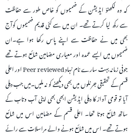
کہ وہ لکھنؤ ایڈیشن کے ضمیموں کو خاص طور سے حفاظت
سے رکھ لیا کرتے تھے۔ ان میں سے کئی قدیم ضمیموں کوآج
بھی میں نے حفاظت سے اپنے پاس رکھا ہوا ہے۔ان
ضمیموں میں ایسے عمدہ اور معیاری مضامین شائع ہوتے تھے
جوفی زمانہ بہت سارے نام نہاد Peer reviewed اور اعلی
قسم کے تحقیقی جرنلوں میں بھی دیکھنے کو نہ ملیں۔میں جب دہلی
آیا تو قومی آواز کا دہلی ایڈیشن ابھی بھی اپنی آب وتاب کے
ساتھ شائع ہوتا تھا۔ اعلی قسم کے مضامین اس میں شائع
ہوتے تھے۔ اس میں شائع ہونے والے مراسلات سے رائے