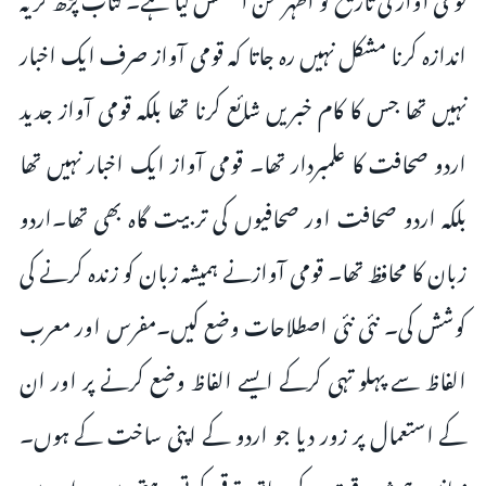
اندازہ کرنا مشکل نہیں رہ جاتا کہ قومی آواز صرف ایک اخبار
نہیں تھا جس کا کام خبریں شائع کرنا تھا بلکہ قومی آواز جدید
اردو صحافت کا علمبردار تھا۔ قومی آواز ایک اخبار نہیں تھا
بلکہ اردو صحافت اور صحافیوں کی تربیت گاہ بھی تھا۔اردو
زبان کا محافظ تھا۔ قومی آوازنے ہمیشہ زبان کو زندہ کرنے کی
کوشش کی۔ نئی نئی اصطلاحات وضع کیں۔مفرس اور معرب
الفاظ سے پہلو تہی کرکے ایسے الفاظ وضع کرنے پر اور ان
کے استعمال پر زور دیا جو اردو کے اپنی ساخت کے ہوں۔
زبانیں ہمیشہ وقت کے ساتھ ترقی کرتی رہتی ہیں۔ ان میں