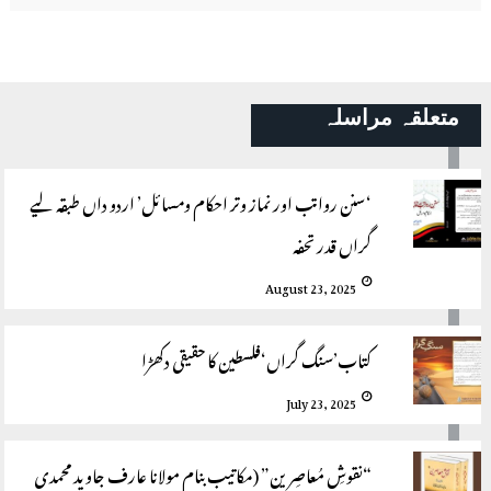
متعلقہ مراسلہ
‘سنن رواتب اور نماز وتر احکام ومسائل’ اردو داں طبقہ لیے
گراں قدر تحفہ
August 23, 2025
کتاب’سنگ گراں‘فلسطین کا حقیقی دکھڑا
July 23, 2025
“نقوشِ مُعاصِرین” (مکاتیب بنام مولانا عارف جاوید محمدی