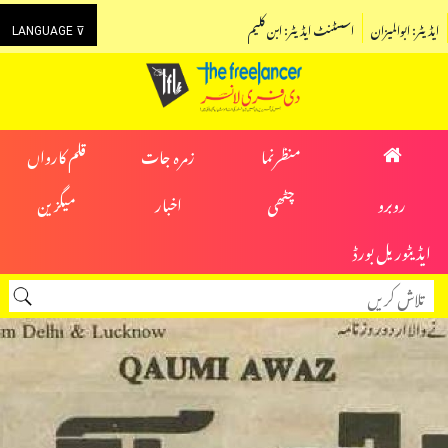
ایڈیٹر: ابوالمیزان
اسسٹنٹ ایڈیٹر: ابن کلیم
LANGUAGE ⊽
منظرنما
زمرہ جات
قلم کارواں
روبرو
چٹھی
اخبار
میگزین
ایڈیٹوریل بورڈ