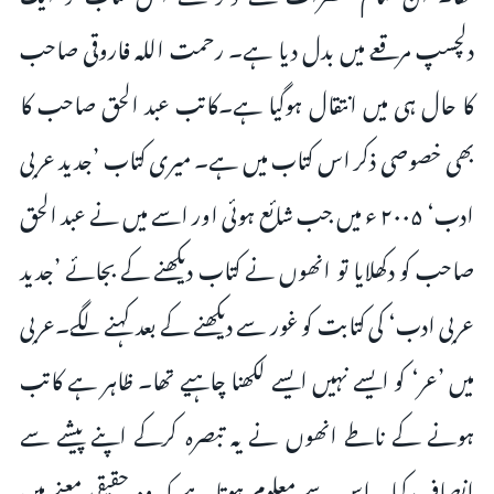
دلچسپ مرقعے میں بدل دیا ہے۔ رحمت اللہ فاروقی صاحب
کا حال ہی میں انتقال ہوگیا ہے۔کاتب عبد الحق صاحب کا
بھی خصوصی ذکر اس کتاب میں ہے۔ میری کتاب ’جدید عربی
ادب‘ ۲۰۰۵ ء میں جب شائع ہوئی اور اسے میں نے عبد الحق
صاحب کو دکھلایا تو انھوں نے کتاب دیکھنے کے بجائے ’جدید
عربی ادب‘ کی کتابت کو غور سے دیکھنے کے بعد کہنے لگے۔عربی
میں ’عر‘ کو ایسے نہیں ایسے لکھنا چاہیے تھا۔ ظاہر ہے کاتب
ہونے کے ناطے انھوں نے یہ تبصرہ کرکے اپنے پیشے سے
انصاف کیا۔ اس سے معلوم ہوتا ہے کہ وہ حقیقی معنے میں