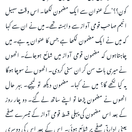
کون؟؟‘کے عنوان سے ایک مضمون لکھا۔ اس وقت سہیل
انجم صاحب قومی آواز سے وابستہ تھے۔ میں نے ان سے کہا
کہ میں نے ایک مضمون لکھا ہے جس کا عنوان یہ ہے۔ میں
چاہتاہوں کہ مضمون قومی آواز میں شائع ہوجائے۔ انھوں
نے میری بات سن کر ان سنی کردی۔ انھوں نے سوچا ہوگا
یہ کیا لکھے گا؟ میں نے کہا۔ مضمون دیکھ تو لیجیے۔ بہر حال
انھوں نے مضمون پڑھا تو اپنے ساتھ لے گئے۔ دو چار روز
کے بعد اس مضمون کی پہلی قسط قومی آواز کے تیسرے صفحے
یعنی ادارتی صفحے پر شائع ہوئی۔ اس کے بعد اس کی دوسری