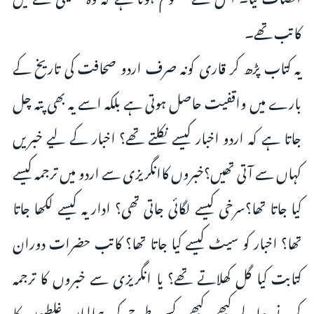
کاتب تھے۔
یہ کتاب پڑھ کر قاری کونہ صرف اردو صحافت کی تاریخ کے
بارے میں واقفیت حاصل ہوتی ہے بلکہ اسے یہ بھی پتہ چل
جاتا ہے کہ اردو اخبار کیسے نکلتے تھے؟ اخبار کے لیے خبریں
کہاں سے آتی تھیں؟خبروں کاانگریزی سے اردو میں ترجمہ کیسے
کیا جاتا تھا؟سرخی کیسے لگائی جاتی تھی؟ اداریہ کیسے لکھا جاتا
تھا؟ اخبار کو سیٹ کیسے کیا جاتا تھا؟ کاتب حضرات دوران
کتابت کیا گل کھلاتے تھے؟ یا انگریزی سے خبروں کا ترجمہ
کرنے والے کبھی کبھی کس طرح کی ہمالیاں غلطیوں کا