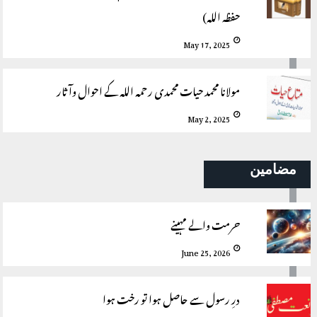
حفظہ اللہ)
May 17, 2025
مولانا محمد حیات محمدی رحمہ اللہ کے احوال وآثار
May 2, 2025
مضامین
حرمت والے مہینے
June 25, 2026
درِ رسول سے حاصل ہوا تو رخت ہوا