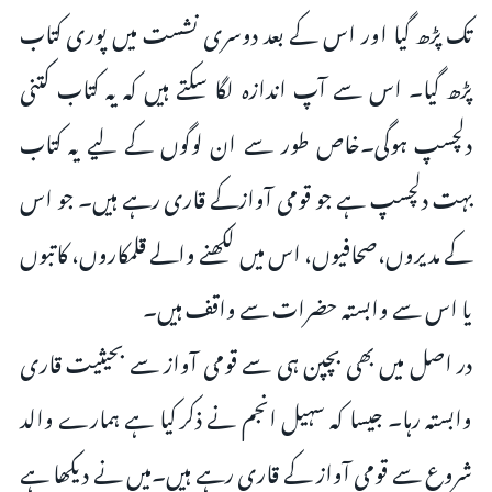
تک پڑھ گیا اور اس کے بعد دوسری نشست میں پوری کتاب
پڑھ گیا۔ اس سے آپ اندازہ لگا سکتے ہیں کہ یہ کتاب کتنی
دلچسپ ہوگی۔خاص طور سے ان لوگوں کے لیے یہ کتاب
بہت دلچسپ ہے جو قومی آوازکے قاری رہے ہیں۔ جو اس
کے مدیروں،صحافیوں، اس میں لکھنے والے قلمکاروں، کاتبوں
یا اس سے وابستہ حضرات سے واقف ہیں۔
در اصل میں بھی بچپن ہی سے قومی آواز سے بحیثیت قاری
وابستہ رہا۔ جیسا کہ سہیل انجم نے ذکر کیا ہے ہمارے والد
شروع سے قومی آواز کے قاری رہے ہیں۔میں نے دیکھا ہے