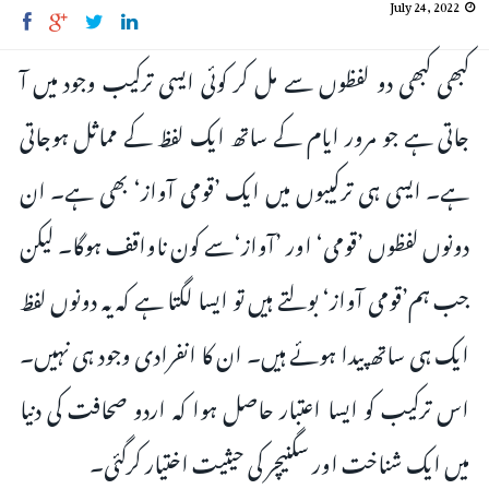
July 24, 2022
کبھی کبھی دو لفظوں سے مل کر کوئی ایسی ترکیب وجود میں آ
جاتی ہے جو مرور ایام کے ساتھ ایک لفظ کے مماثل ہوجاتی
ہے۔ ایسی ہی ترکیبوں میں ایک ’قومی آواز‘ بھی ہے۔ ان
دونوں لفظوں ’قومی‘ اور ’آواز‘سے کون ناواقف ہوگا۔ لیکن
جب ہم’قومی آواز‘ بولتے ہیں تو ایسا لگتا ہے کہ یہ دونوں لفظ
ایک ہی ساتھ پیدا ہوئے ہیں۔ ان کا انفرادی وجود ہی نہیں۔
اس ترکیب کو ایسا اعتبار حاصل ہوا کہ اردو صحافت کی دنیا
میں ایک شناخت اور سگنیچر کی حیثیت اختیار کرگئی۔