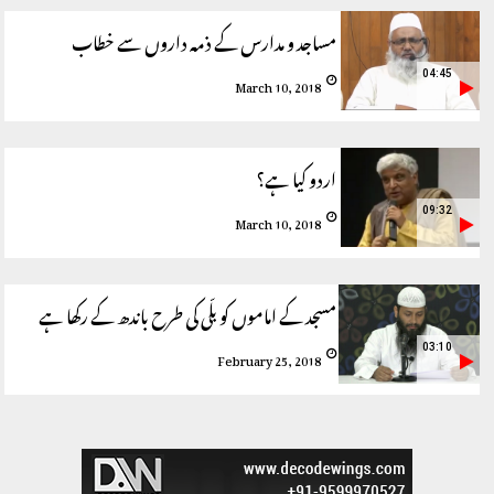
مساجد و مدارس کے ذمہ داروں سے خطاب
04:45
March 10, 2018
اردو کیا ہے؟
09:32
March 10, 2018
مسجد کے اماموں کو بلّی کی طرح باندھ کے رکھا ہے
03:10
February 25, 2018