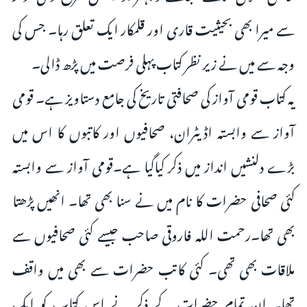
سے میرا بھی بحیثیت قاری اور قلمکار ایک تعلق رہا۔ جس کی
وجہ سے میں نے زیر نظر کتاب پہلی فرصت میں پڑھ ڈالی۔
یہ کتاب قومی آواز کی صحافتی تاریخ کی جامع دستاویز ہے۔ قومی
آواز سے وابستہ اڈیٹران، صحافیوں اور کاتبوں کا اس میں
بڑے دلنشیں انداز میں ذکر کیاگیا ہے۔قومی آواز سے وابستہ
کئی صحافی حضرات کا نام میں نے سنا بھی تھا۔ انھیں پڑھتا
بھی تھا۔رحمت اللہ فاروقی صاحب جیسے کئی صحافیوں سے
ملاقات بھی تھی۔ کئی کاتب حضرات سے بھی میں واقف
تھا۔ ان تمام حضرات کے ذکر نے اس کتاب کو ایک