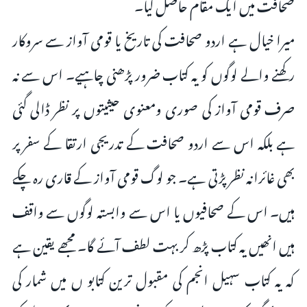
صحافت میں ایک مقام حاصل کیا۔
میرا خیال ہے اردو صحافت کی تاریخ یا قومی آواز سے سروکار
رکھنے والے لوگوں کو یہ کتاب ضرور پڑھنی چاہیے۔ اس سے نہ
صرف قومی آواز کی صوری ومعنوی حیثیتوں پر نظر ڈالی گئی
ہے بلکہ اس سے اردو صحافت کے تدریجی ارتقا کے سفر پر
بھی غائرانہ نظر پڑتی ہے۔ جو لوگ قومی آواز کے قاری رہ چکے
ہیں۔ اس کے صحافیوں یا اس سے وابستہ لوگوں سے واقف
ہیں انھیں یہ کتاب پڑھ کر بہت لطف آئے گا۔ مجھے یقین ہے
کہ یہ کتاب سہیل انجم کی مقبول ترین کتابو ں میں شمار کی