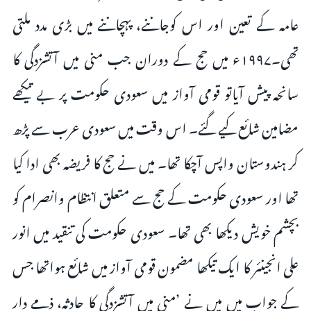
عامہ کے تعین اور اس کوجاننے، پہچاننے میں بڑی مدد ملتی
تھی۔۱۹۹۷ء میں حج کے دوران جب منی میں آتشزدگی کا
سانحہ پیش آیاتو قومی آواز میں سعودی حکومت پر بے تیکھے
مضامین شائع کیے گئے۔ اس وقت میں سعودی عرب سے پڑھ
کر ہندوستان واپس آچکا تھا۔ میں نے حج کا فریضہ بھی ادا کیا
تھا اور سعودی حکومت کے حج سے متعلق انتظام وانصرام کو
بچشم خویش دیکھا بھی تھا۔ سعودی حکومت کی تنقید میں انور
علی انجینئر کا ایک تیکھا مضمون قومی آواز میں شائع ہواتھا جس
کے جواب میں میں نے ’منی میں آتشزدگی کا حادثہ، ذمے دار