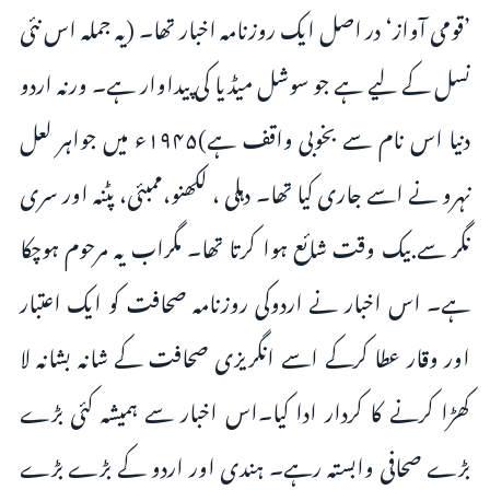
’قومی آواز‘ در اصل ایک روزنامہ اخبار تھا۔ (یہ جملہ اس نئی
نسل کے لیے ہے جو سوشل میڈیا کی پیداوار ہے۔ ورنہ اردو
دنیا اس نام سے بخوبی واقف ہے)۱۹۴۵ء میں جواہر لعل
نہرو نے اسے جاری کیا تھا۔ دہلی ، لکھنو،ممبئی، پٹنہ اور سری
نگر سے بیک وقت شائع ہوا کرتا تھا۔ مگراب یہ مرحوم ہوچکا
ہے۔ اس اخبار نے اردوکی روزنامہ صحافت کو ایک اعتبار
اور وقار عطا کرکے اسے انگریزی صحافت کے شانہ بشانہ لا
کھڑا کرنے کا کردار ادا کیا۔اس اخبار سے ہمیشہ کئی بڑے
بڑے صحافی وابستہ رہے۔ ہندی اور اردو کے بڑے بڑے