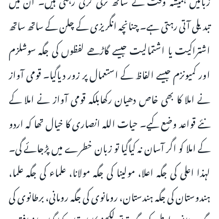
تبدیلی آتی رہتی ہے۔ چنانچہ انگریزی کے چلن کے ساتھ ساتھ
اشتراکیت یا اشتمالیت جیسے گاڑھے لفظوں کی جگہ سوشلزم
اور کمیونزم جیسے الفاظ کے استعمال پر زور دیاگیا۔ قومی آواز
نے املا کا بھی خاص دھیان رکھابلکہ قومی آواز نے املا کے
نئے قواعد وضع کیے۔ حیات اللہ انصاری کا خیال تھا کہ اردو
کے املا کو اگر آسان نہ کیاگیا تو زبان خطرے میں پڑجائے گی۔
لہذا اعلی کی جگہ اعلا، مولینا کی جگہ مولانا، علماء کی جگہ علما،
ہندوستان کی جگہ ہندستان، رومانوی کی جگہ رومانی، برطانوی کی