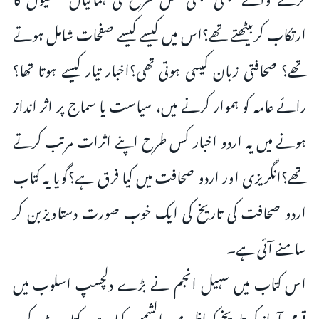
ارتکاب کربیٹھتے تھے؟اس میں کیسے کیسے صفحات شامل ہوتے
تھے؟ صحافتی زبان کیسی ہوتی تھی؟اخبار تیار کیسے ہوتا تھا؟
رائے عامہ کو ہموار کرنے میں، سیاست یا سماج پر اثر انداز
ہونے میں یہ اردو اخبار کس طرح اپنے اثرات مرتب کرتے
تھے؟انگریزی اور اردو صحافت میں کیا فرق ہے؟گویا یہ کتاب
اردو صحافت کی تاریخ کی ایک خوب صورت دستاویزبن کر
سامنے آئی ہے۔
اس کتاب میں سہیل انجم نے بڑے دلچسپ اسلوب میں
قومی آواز کی تاریخ کو اظہر من الشمس کیا ہے۔ کتاب پڑھ کر یہ