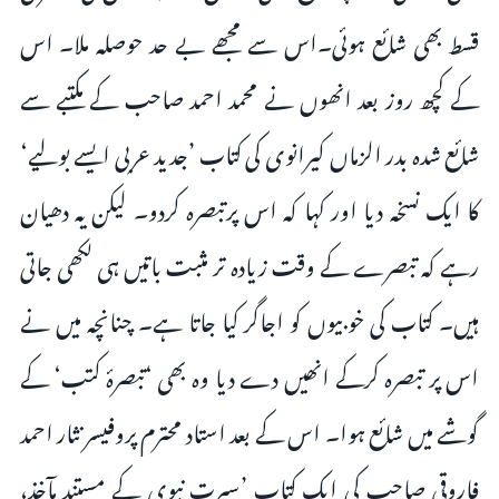
قسط بھی شائع ہوئی۔اس سے مجھے بے حد حوصلہ ملا۔ اس
کے کچھ روز بعد انھوں نے محمد احمد صاحب کے مکتبے سے
شائع شدہ بدر الزماں کیرانوی کی کتاب ’جدید عربی ایسے بولیے‘
کا ایک نسخہ دیا اور کہا کہ اس پرتبصرہ کردو۔ لیکن یہ دھیان
رہے کہ تبصرے کے وقت زیادہ تر مثبت باتیں ہی لکھی جاتی
ہیں۔ کتاب کی خوبیوں کو اجاگر کیا جاتا ہے۔ چنانچہ میں نے
اس پر تبصرہ کرکے انھیں دے دیا وہ بھی ‘تبصرۂ کتب‘ کے
گوشے میں شائع ہوا۔ اس کے بعد استاد محترم پروفیسر نثار احمد
فاروقی صاحب کی ایک کتاب ’سیرت نبوی کے مستند مآخذ،