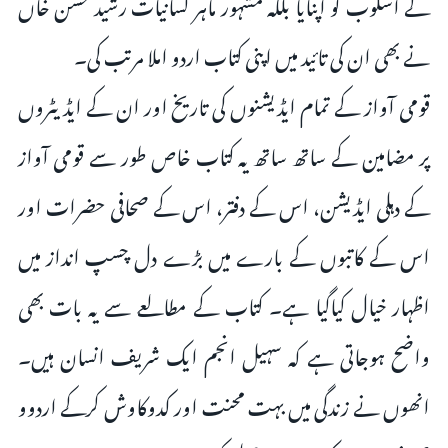
کے اسلوب کو اپنایا بلکہ مشہور ماہر لسانیات رشید حسن خاں
نے بھی ان کی تائید میں اپنی کتاب اردو املا مرتب کی۔
قومی آواز کے تمام ایڈیشنوں کی تاریخ اور ان کے ایڈیٹروں
پر مضامین کے ساتھ ساتھ یہ کتاب خاص طور سے قومی آواز
کے دہلی ایڈیشن، اس کے دفتر، اس کے صحافی حضرات اور
اس کے کاتبوں کے بارے میں بڑے دل چسپ انداز میں
اظہار خیال کیاگیا ہے۔ کتاب کے مطالعے سے یہ بات بھی
واضح ہوجاتی ہے کہ سہیل انجم ایک شریف انسان ہیں۔
انھوں نے زندگی میں بہت محنت اور کدوکاوش کرکے اردوو