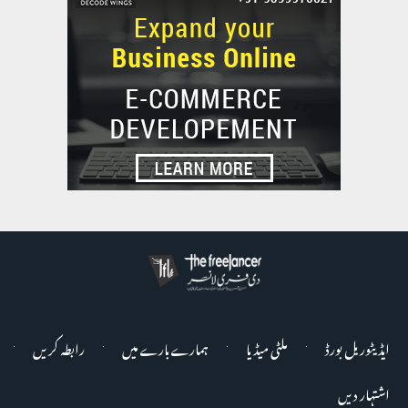
ایڈیٹوریل بورڈ
ملٹی میڈیا
ہمارے بارے میں
رابطہ کریں
اشتہار دیں