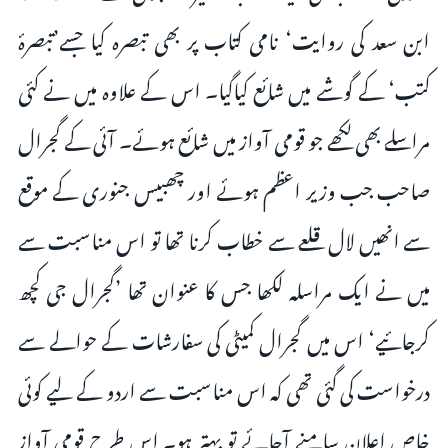
ابن سعد کی روایت‘ نامی کتاب پر بھی تبصرہ کیا جسے’تبصرۂ
کتب‘ کے گوشے میں شائع کیاگیا۔ اس کے علاوہ میں نے کئی
مراسلے بھی لکھے جو قومی آواز میں شائع ہوئے۔ آئی کے گجرال
صاحب جب وزیر اعظم ہوئے اور چھبیس جنوری کے موقع
سے انھیں لال قلعے سے خطاب کرنا تھا تو اس مناسبت سے
میں نے ایک مراسلہ لکھا جس کا عنوان تھا ’گجرال جی کچھ
کرجائیے‘ اس میں گجرال کمیٹی کی سفارشات کے حوالے سے
درخواست کی گئی تھی کہ اس مناسبت سے اردو کے لیے کوئی
خاص اعلان سامنے آجائے تو بہتر ہو۔ اس طرح قومی آواز