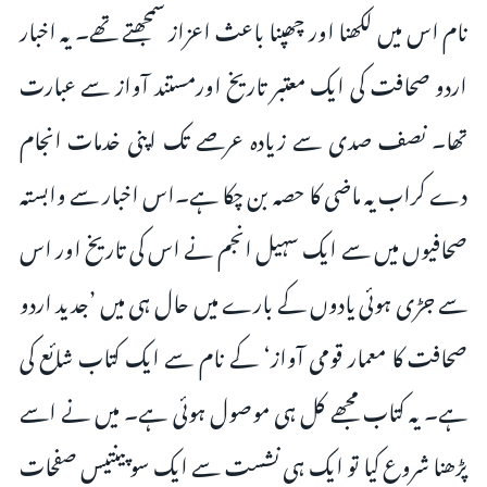
نام اس میں لکھنا اور چھپنا باعث اعزاز سمجھتے تھے۔ یہ اخبار
اردو صحافت کی ایک معتبر تاریخ اورمستند آواز سے عبارت
تھا۔ نصف صدی سے زیادہ عرصے تک اپنی خدمات انجام
دے کراب یہ ماضی کا حصہ بن چکا ہے۔اس اخبار سے وابستہ
صحافیوں میں سے ایک سہیل انجم نے اس کی تاریخ اور اس
سے جڑی ہوئی یادوں کے بارے میں حال ہی میں ’جدید اردو
صحافت کا معمار قومی آواز‘ کے نام سے ایک کتاب شائع کی
ہے۔ یہ کتاب مجھے کل ہی موصول ہوئی ہے۔ میں نے اسے
پڑھنا شروع کیا تو ایک ہی نشست سے ایک سو پینتیس صفحات