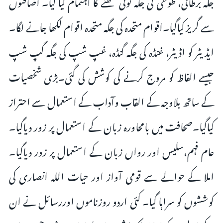
جگہ برطانی، طوطی کی جگہ توتی لکھنے کا اہتمام کیا گیا۔ اضافتوں
سے گریز کیاگیا۔اقوام متحدہ کی جگہ متحدہ اقوام لکھا جانے لگا۔
ایڈیٹر کو اڈیٹر، غنڈہ کی جگہ گنڈہ، غپ شپ کی جگہ گپ شپ
جیسے الفاظ کو مروج کرنے کی کوشش کی گئی۔بڑی شخصیات
کے ساتھ بلاوجہ کے القاب وآداب کے استعمال سے احتراز
کیاگیا۔صحافت میں بامحاورہ زبان کے استعمال پر زور دیاگیا۔
عام فہم،سلیس اور رواں زبان کے استعمال پر زور دیاگیا۔
املا کے حوالے سے قومی آواز اور حیات اللہ انصاری کی
کوششوں کو سراہا گیا۔ کئی اردو روزناموں اوررسائل نے ان