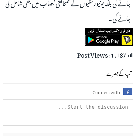
جائے گی بلکہ یونیورسٹیوں کے صحافتی نصاب میں بھی شامل کی
جائے گی۔
Post Views:
1,187
آپ کے تبصرے
Connect with