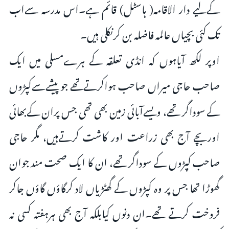
کےلیے دار الاقامہ( ہاسٹل) قائم ہے۔اس مدرسہ سےاب
تک کئی بچیاں عالمہ فاضلہ بن کرنکلی ہیں۔
اوپر لکھ آیاہوں کہ انڈی تعلقہ کے ہرےمسلی میں ایک
صاحب حاجی میراں صاحب ہواکرتےتھے جو پیشےسےکپڑوں
کے سوداگر تھے، ویسےآبائی زمین بھی تھی جس پران کےبھائی
اوربچے آج بھی زراعت اور کاشت کرتےہیں، مگر حاجی
صاحب کپڑوں کے سوداگر تھے، ان کا ایک صحت مند جوان
گھوڑا تھا جس پر وہ کپڑوں کے گھٹڑیاں لاد کرگاؤں گاؤں جاکر
فروخت کرتے تھے۔ان دنوں کیابلکہ آج بھی ہرہفتہ کسی نہ