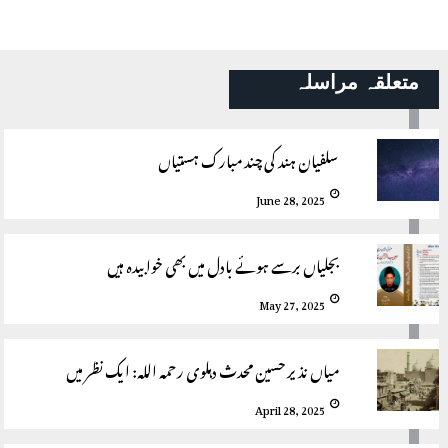
متعلقہ مراسلہ
سلفیان ہند کی چند مبارک ہستیاں
June 28, 2025
بجلیاں برسے ہوئے بادل میں بھی خوابیدہ ہیں
May 27, 2025
میاں نذیر حسین محدث دہلوی رحمہ اللہ: ایک نظر میں
April 28, 2025