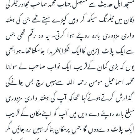
مسجد اہل حدیث سے متصل جناب محمد صاحب مجاور ٹیلر کی
دکان میں ٹیلرنگ سیکھ کر وہیں کپڑے سیتے تھے جن کی ہفتہ
واری مزدوری بارہ روپئے ہوا کرتی۔ یہ وہ رقم تھی جس
سےایک پلاٹ (زمین کاایک ٹکڑا)خریدا جاسکتاتھا۔ہوابھی
یوں کہ بڑی کمان کےقریب ایک نواب صاحب نے مولانا
محمد اسماعیل مومن رحمہ اللہ سےیہیں رچ بس جانےکی
گذارش کرتےہوئےکہا تھاکہ آپ کی ہفتہ واری مزدوری
مبلغ بارہ روپئے دے دیں میں آپ کو اپنےمکان کے قریب
ایک پلاٹ دےدوں گا جس پرمکان بناکر یہیں رہ جائیں مگر