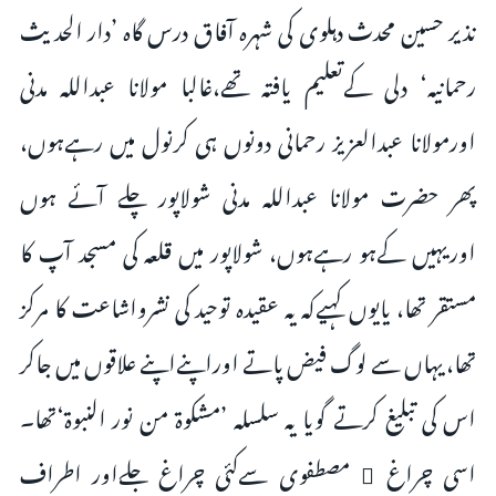
نذیر حسین محدث دہلوی کی شہرہ آفاق درس گاہ ’دار الحدیث
رحمانیہ‘ دلی کےتعلیم یافتہ تھے،غالبا مولانا عبداللہ مدنی
اورمولانا عبدالعزیز رحمانی دونوں ہی کرنول میں رہےہوں،
پھر حضرت مولانا عبداللہ مدنی شولاپور چلے آئے ہوں
اوریہیں کےہو رہےہوں، شولاپور میں قلعہ کی مسجد آپ کا
مستقر تھا، یایوں کہیےکہ یہ عقیدہ توحید کی نشرواشاعت کا مرکز
تھا، یہاں سے لوگ فیض پاتے اوراپنےاپنے علاقوں میں جاکر
اس کی تبلیغ کرتے گویا یہ سلسلہ ’مشکوة من نور النبوۃ‘تھا۔
اسی چراغ ِ مصطفوی سےکئی چراغ جلےاور اطراف