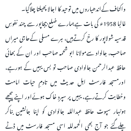
واکناف کےاندھیاروں میں توحید کا اجالا پھیلتا چلاگیا۔
غالبا 1958ء کی بات ہےہمارے ضلع بیجاپور سے چند نفوسِ
قدسیہ شولاپور کا رخ کرتےہیں، ہرے مسلی کےحاجی میراں
صاحب، جالواد سےمولانا ابو شحمہ صاحب اور ان کے بھائی
حافظ عبدالرحمن جالوادی صاحب تو بس یہیں کے ہورہے،
اورمسجد فارسٹ اہل حدیث میں تادمِ حیات امامت
وخطابت کرتےرہے، یہیں پر سپردِ خاک ہوئےاور اپنے پیچھے
ہونہار سپوت حافظ عبداللہ جالوادی کو اپنا جانشین بناکر
چلےگئے جو آج بھی الحمدللہ اسی مسجد فارسٹ میں ڈٹے