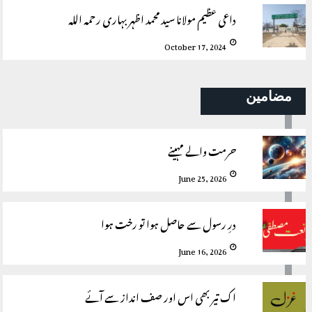
داعی عظیم مولانا سید محمد اظہر بہاری رحمہ اللہ
October 17, 2024
مضامین
حرمت والے مہینے
June 25, 2026
درِ رسول سے حاصل ہوا تو رخت ہوا
June 16, 2026
اک تیر بھی اس اور صف انداز سے آئے