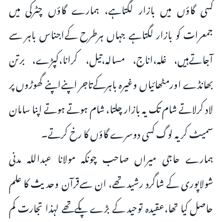
کسی گاؤں میں بازار لگتاہے، ہمارے گاؤں چٹرکی میں
جمعرات کو بازار لگتاہے جہاں ہرطرح کےاجناس باہر سے
آجاتےہیں، غلہ،اناج، مسالہ،تیل، کرانا،کپڑے، برتن
بھانڈے اورمٹھائیاں وغیرہ باہرکےتاجر اپنےاپنے گھوڑوں پر
لاد کرلاتے شام تک یہ بازار چلتا، شام ہوتے ہوتے اپنا سامان
سمیٹ کر یہ لوگ کسی دوسرے گاؤں کا رخ کرتے۔
ہمارے حاجی میراں صاحب چونکہ مولانا عبداللہ مدنی
شولاپوری کے شاگرد رشید تھے، ان سےقرآن وحدیث کا علم
حاصل کیا تھا،عقیدہ توحید کے بڑے پکےتھے لہذا تجارت کم