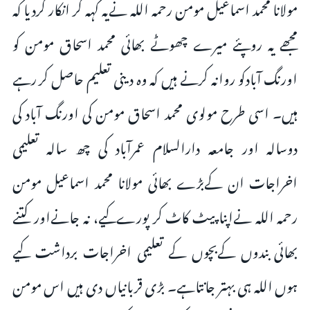
مولانا محمد اسماعیل مومن رحمہ اللہ نےیہ کہہ کر انکار کردیا کہ
مجھے یہ روپئے میرے چھوٹے بھائی محمد اسحاق مومن کو
اورنگ آبادکو روانہ کرنے ہیں کہ وہ دینی تعلیم حاصل کر رہے
ہیں۔ اسی طرح مولوی محمد اسحاق مومن کی اورنگ آباد کی
دوسالہ اور جامعہ دارالسلام عمرآباد کی چھ سالہ تعلیمی
اخراجات ان کےبڑے بھائی مولانا محمد اسماعیل مومن
رحمہ اللہ نےاپنا پیٹ کاٹ کر پورےکیے، نہ جانےاور کتنے
بھائی بندوں کےبچوں کے تعلیمی اخراجات برداشت کیے
ہوں اللہ ہی بہتر جانتاہے۔ بڑی قربانیاں دی ہیں اس مومن