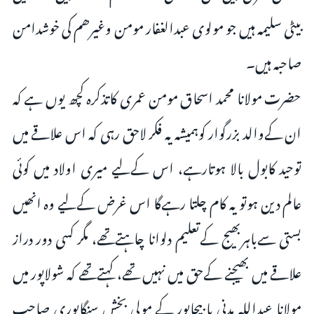
بیٹی سلیمہ ہیں جو مولوی عبدالغفار مومن وغیرھم کی خوشدامن
صاحبہ ہیں۔
حضرت مولانا محمد اسحاق مومن عمری کاتذکرہ کچھ یوں ہے کہ
ان کےوالد بزرگوار کوہمیشہ یہ فکر لاحق رہی کہ اس علاقے میں
توحید کابول بالا ہوتارہے، اس کےلیے میری اولاد میں کوئی
عالم دین ہوتو یہ کام چلتا رہےگا اس غرض کےلیے وہ انھیں
بستی سےباہربھیج کےتعلیم دلوانا چاہتےتھے، مگر کسی دور دراز
علاقے میں بھیجنے کےحق میں نہیں تھے، کہتےتھے کہ شولاپور میں
مولانا عبداللہ مدنی یا بیجاپور کے مولی بخش سنگاپوری صاحب