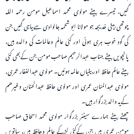
گئیں، تیسرے بیٹے مولوی محمد اسماعیل مومن رحمہ اللہ
چوتھی بیٹی خدیجہ جو مولانا ابو شحمہ جالوادی سےبیاہی گئیں جن
کی گود خوب ہری ہوئی اور کئی عالم وعالمات کی والدہ ہیں،
پانچویں بیٹے جناب عبدالرحیم صاحب مومن جن کےبھی کئی
بیٹے عالم حافظ اور بیٹیاں عالمہ ہوئیں۔ مولوی عبدالغفار عمری،
مولوی عبدالمنان عمری اور مولوی حافظ عبدالحنان وغیرھم
کےیہ والد بزرگوار ہیں۔
چھٹے بیٹے ہمارے سینئر بزرگوار مولوی محمد اسحاق صاحب
مومن عمری ہیں جن کےکئی لڑکے عالم وحافظ ہیں، ساتویں