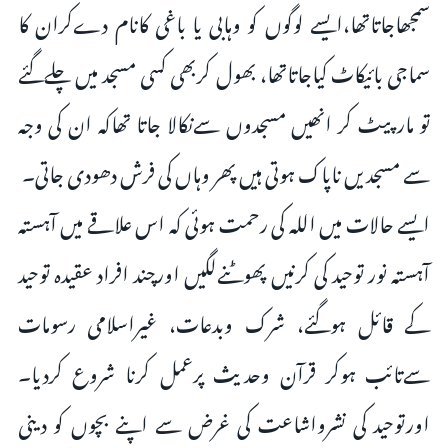
سمجھاجاتاتھا،ایسے لوگوں کو وہابی یا باغی کانام دےکران کا
سماجی بائیکاٹ کیاجاتاتھا، بھول کربھی کسی مسجد میں چلےگئے
تو مارپیٹ کر انھیں مسجدوں سےنکالا جاتا تھاکہ ان کی وجہ
سے مسجدیں ناپاک ہوتی ہیں پھر وہاں کی فرش دھودی جاتی۔
ایسے حالات میں اللہ کی رحمت ہوئی کہ اس علاقے میں آہستہ
آہستہ نور توحید کی کرنیں پھوٹنےلگیں اورچند افراد عقیدہ توحید
کے قائل ہوگئے، شرک وبدعات، غیراسلامی رسومات
سےتائب ہوکر قرآن وحدیث پرعمل کرنا شروع کردیا۔
اورتوحید کی نشرواشاعت کی غرض سے اپنے بچوں کو دینی