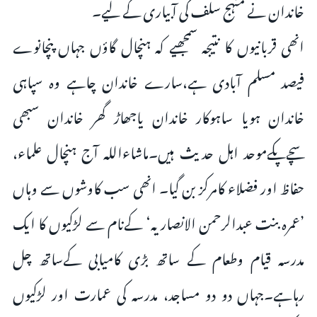
خاندان نے منہج سلف کی آبیاری کے لیے۔
انھی قربانیوں کا نتیجہ سمجھیے کہ ہنچال گاؤں جہاں پنچانوے
فیصد مسلم آبادی ہے،سارے خاندان چاہے وہ سپاہی
خاندان ہویا ساہوکار خاندان یاجھاڑ گھر خاندان سبھی
سچےپکےموحد اہل حدیث ہیں۔ماشاءاللہ آج ہنچال علماء،
حفاظ اور فضلاء کامرکز بن گیا۔ انھی سب کاوشوں سے وہاں
’عمرہ بنت عبدالرحمن الانصاریہ‘ کےنام سے لڑکیوں کا ایک
مدرسہ قیام وطعام کے ساتھ بڑی کامیابی کےساتھ چل
رہاہے۔جہاں دو دو مساجد، مدرسہ کی عمارت اور لڑکیوں