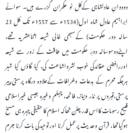
دودوانِ عادلشاہی کےکل نو حکمران گزرے ہیں۔ سوائے
ابراہیم عادل شاہ اول(1534ء سے 1557ء تک کل 23
سالہ دور حکومت) کےسبھی غالی شیعہ اثناعشریہ تھے،
اپنےدوسوسالہ دورِ حکومت میں طاقت کے زور سے شیعہ
اوررافضی عقائدکی خوب نشرواشاعت کی، کیا گاؤں کیا شہر
ہرجگہ محرم کے بدعات وخرافات کےعلاوہ درگاہ پرستی،پیر
پرستی،قبروں پر نذر ونیاز، فاتحہ، چہلم وغیرہ جیسی غیراسلامی
قبیح رسومات کااس قدر چلن تھاکہ اسلام کا حقیقی چہرہ ہی مسخ
ہوگیاتھا، قرآن وحدیث پرعمل کرنا اورتوحیدکی بات کرنا جرم