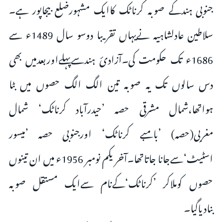
جنوبی ہندکے صوبہ کرناٹک کاایک مشہورضلع بیجاپور ہے۔
سلاطین عادلشاہیہ نےیہاں تقریبا دوسو سال 1489ء سے
1686ء تک حکومت کی۔آزادئ ہندسےپہلےاوربعدمیں بھی
دس سالوں تک یہ صوبہ تین الگ الگ حصوں میں بٹا
ہواتھا،شمال مشرقی حصہ ’حیدرآباد کرناٹک‘ شمال
مغربی(حصہ) ’بامبے کرناٹک‘ اورجنوبی حصہ ’میسور
اسٹیٹ‘سےجانا جاتاتھا۔آخر یکم نومبر 1956ء میں ان تینوں
حصوں کوملاکر ’کرناٹک‘کےنام سےایک مستقل صوبہ
بنادیاگیا۔