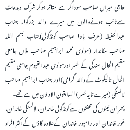
حاجی میراں صاحب سوداگر سے متاثر ہوکر شرک وبدعات
سےتائب ہونےوالوں میں میرے والد بزرگوار جناب
عبدالحفیظ (عرف باوا صاحب کونڈگولی)جناب بسم اللہ
صاحب مکاندار (مولوی محمد ابراہیم صاحب ملاں جامعی
مقیم الحال سندگی کے خسر اورمولوی عبدالقیوم جامعی مقیم
الحال تالیکوٹ کےوالد گرامی)اور جناب ابراہیم صاحب
لالسنگی (میرے تایہ خسر ) السابقون الاولون میں سےتھے۔
پھر ان تینوں کی محنتوں سےکونڈگولی خاندان، لالسنگی خاندان،
غور خاندان اور رامپور خاندان کےعلاوہ گاؤں کےاکثر افراد