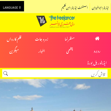
ایڈیٹر: ابوالمیزان
اسسٹنٹ ایڈیٹر: ابن کلیم
LANGUAGE ⊽
منظرنما
زمرہ جات
قلم کارواں
روبرو
چٹھی
اخبار
میگزین
ایڈیٹوریل بورڈ