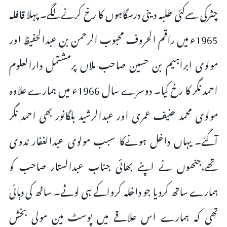
چٹرکی سےکئی طلبہ دینی درسگاہوں کا رخ کرنےلگے۔ پہلا قافلہ
1965ء میں راقم الحروف محبوب الرحمن بن عبدالحفیظ اور
مولوی ابراہیم بن حسین صاحب ملاں پرمشتمل دارالعلوم
احمد نگر کا رخ کیا۔ دوسرے سال 1966ء میں ہمارے علاوہ
مولوی محمد حنیف عمری اور عبدالرشید بلگانور بھی احمد نگر
آگئے۔ یہاں داخل ہونےکا سبب مولوی عبدالغفار ندوی
تھے،جنھوں نے اپنے بھائی جناب عبدالستار صاحب کو
ہمارے ساتھ کردیا جو داخلہ کرواکے ہی لوٹے۔ ساٹھ کی دہائی
تھی کہ ہمارے اس علاقے میں پوسٹ مین مولی بخش