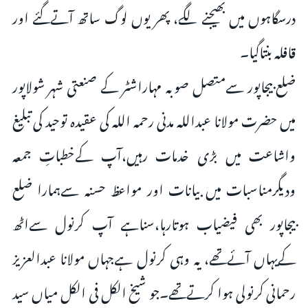
درسگاہوں میں بھیجنے لگے، پھر یوں لوگ ساتھ آتےگئے اور
قافلہ بنتاگیا۔
ضلع بیجاپور سےمتصل صوبہ مہاراشٹر کے صنعتی شہر شولاپور
میں حضرت مولانا عبداللہ مدنی رحمہ اللہ کی عقیدہ توحید کی تبلیغ
واشاعت میں بڑی خدمات رہیں،آپ کےخطباتِ جمعہ
ودیگرمناسبات میں بیانات اور مواعظ حسنہ سےہمارا ضلع
بیجاپور بھی فیضیاب ہوتارہا،سناہے آپ کرنول سےاٹھ
کےیہاں آئےتھے، یہ وہی کرنول ہےجہاں مولانا عبدالعزیز
رحمانی کرنولی ہوا کرتےتھے۔جو شیخ الکل فی الکل میاں سید