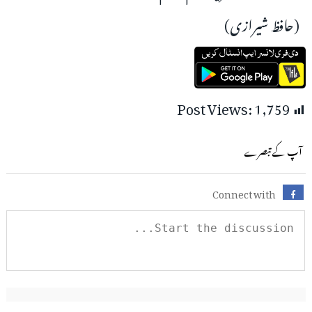
(حافظ شیرازی)
Post Views:
1,759
آپ کے تبصرے
Connect with