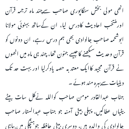
انھی مولی بخش سنگاپوری صاحب سےچند ماہ ترجمہ قرآن
اورمنتخب احادیث کادرس لیا، ان کےساتھ بہنوئی مولانا
ابوشحمہ صاحب جالوادی بھی ہم درس رہے، ان دونوں کو
قرآن وحدیث سیکھنے کاجیسے جنون تھا، چند ہی ماہ میں انھوں
نے قرآن مجید کاایک معتدبہ حصہ یادکرلیا اور بہت حد تک
دینیات سےبہرہ مند ہوئے ۔
جناب عبدالقادر مومن صاحب کواللہ نےکل سات بیٹے
بیٹیاں عطاکیں، پہلی بیٹی آمنہ جو جناب عبدالستار صاحب
جالوادی کی والدہ ہیں، دوسری بیٹی حافظہ جوہنچگی میں بیاہی