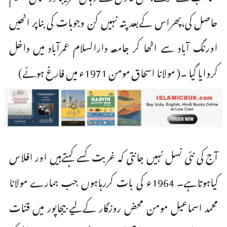
حاصل کی،پھراس کےبعد پتہ نہیں کن وجوہات کی بناپر انھیں
اورنگ آباد سے اٹھا کر جامعہ دارالسلام عمرآباد میں داخل
کروایا گیا ۔( مولانا اسحاق مومن 1971ء میں فارغ ہوئے)
آج کی نئی نسل نہیں جانتی کہ غربت کسے کہتےہیں اور افلاس
کیاہوتاہے۔ 1964ء کی بات کررہاہوں جب ہمارے مولانا
محمد اسماعیل مومن محض روزگار کےلیے بیجاپور میں قنات