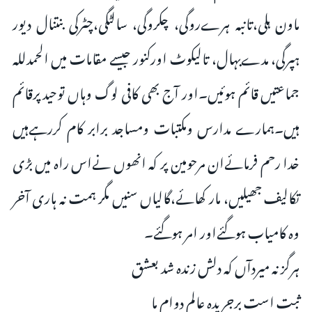
ماون ہلی،تانبہ ہرےروگی، چکروگی، سالٹگی،چٹرکی بنتنال دیور
ہپرگی، مدےبہال، تالیکوٹ اورکنور جیسے مقامات میں الحمدللہ
جماعتیں قائم ہوئیں۔اور آج بھی کافی لوگ وہاں توحید پرقائم
ہیں۔ہمارے مدارس ومکتبات ومساجد برابر کام کررہےہیں
خدا رحم فرمائےان مرحومین پر کہ انھوں نےاس راہ میں بڑی
تکالیف جھیلیں، مار کھائے،گالیاں سنیں مگر ہمت نہ ہاری آخر
وہ کامیاب ہوگئےاور امر ہوگئے۔
ہرگز نہ میردآں کہ دلش زندہ شد بعشق
ثبت است برجریدہ عالم دوام ما