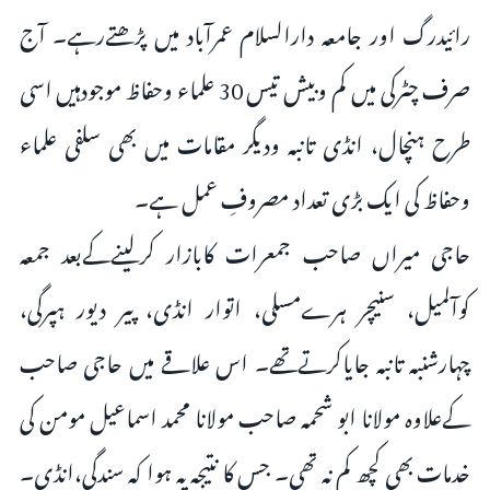
رائیدرگ اور جامعہ دارالسلام عمرآباد میں پڑھتےرہے۔ آج
صرف چٹرکی میں کم وبیش تیس 30 علماء وحفاظ موجودہیں اسی
طرح ہنچال، انڈی تانبہ ودیگر مقامات میں بھی سلفی علماء
وحفاظ کی ایک بڑی تعداد مصروفِ عمل ہے۔
حاجی میراں صاحب جمعرات کابازار کرلینےکےبعد جمعہ
کوآلمیل، سنیچر ہرےمسلی، اتوار انڈی، پیر دیور ہپرگی،
چہارشنبہ تانبہ جایاکرتےتھے۔ اس علاقے میں حاجی صاحب
کےعلاوہ مولانا ابو شحمہ صاحب مولانا محمد اسماعیل مومن کی
خدمات بھی کچھ کم نہ تھی۔ جس کا نتیجہ یہ ہوا کہ سندگی،انڈی۔