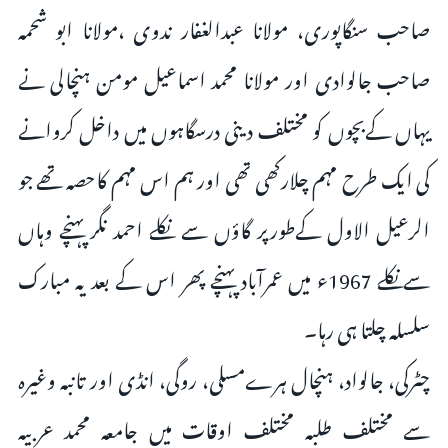
صاحب سنگاپوری، مولانا عبدالغفار ندوی ،مولانا ابو شحمہ
صاحب جالوادی اور مولانا محمد اسماعیل مومن ہنچالی نے
یہاں کےبچوں کو مختلف دینی درسگاہوں میں داخل کروانے
کی ایک طرح مہم چلارکھی تھی اور ہم اس مہم کاحصہ تھے جو
الرعیل الاول کےطورپر گاؤں سے نکلے احمد نگر پہنچے وہاں
سےنکلے 1967ء میں عمرآباد پہنچے پھر اس کے بعد یہ مبارک
سلسلہ چلتا ہی رہا۔
چٹرکی، جالواد، ہنچال ہرےمسلی، روگی، انڈی اور تانبہ وغیرہ
سے مختلف طلبہ مختلف اوقات میں جامعہ محمد عربیہ