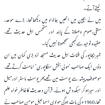
لیتےآتے۔
میں نے بچپن میں انھیں جالواد میں دیکھاتھا، بڑے موحد،
متقی،صوم وصلاۃ کے پابند اور متحمس اہل حدیث تھے،
عقیدہ توحید سےکبھی سمجھوتا نہیں کیا۔
شہر بیجاپور کی قنات اہل حدیث مسجد نزد بڑی کمان میں ان
دنوں ایک صاحب ’مولی بخش سنگاپوری‘ امامت کرتےتھے،
موصوف پیشہ سے پوسٹ مین تھےپھر پوسٹ ماسٹر اورمیل
اور سیرہوکر سبکدوش ہوئے، قرآن وحدیث کاخاطر خواہ علم
تھا،1960ء کی بات ہوگی مولوی اسماعیل مومن صاحب نے