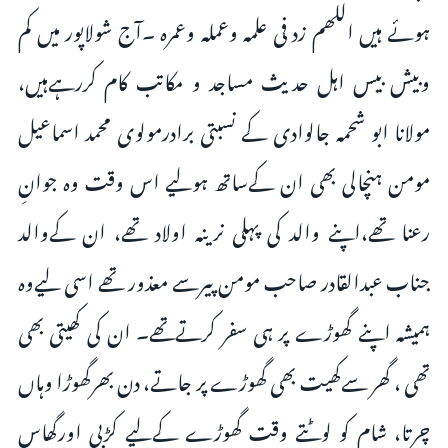
ہوئے ہیں اللھم زد فی علمہ وعملہ وعمرہ ۔آج شولاپور میں کم
وبیش بیس اہل حدیث مساجد و مکاتب کام کررہےہیں،
مولانا ابو شحمہ جالوادی کے نسبتی برادرمولوی محمد اسماعیل
مومن ہنچالی بھی ان کےساتھ ہولیے اس وقت وہ جوانِ
رعنا تھے،اپنے والد کی پہلی نرینہ اولاد تھے، ان کےوالد
جناب عبدالقادر صاحب مومن پیرسے معذور تھے اسی لیےوہ
ہمیشہ اپنے گھوڑے پر ہی سفر کرتےتھے۔ ان کی کھیتی بھی
تھی ، گھر سےکھیت بھی گھوڑے پر جاتے، دن بھرگھوڑا وہاں
چرتا، شام کو لوٹتے وقت گھوڑے کےلیے کڑبی اورگھاس