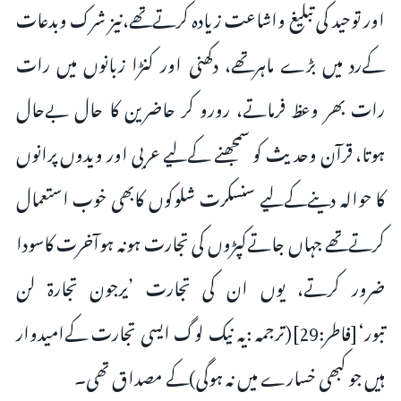
اور توحید کی تبلیغ واشاعت زیادہ کرتےتھے،نیز شرک وبدعات
کےرد میں بڑے ماہرتھے، دکھنی اور کنڑا زبانوں میں رات
رات بھر وعظ فرماتے، رورو کر حاضرین کا حال بےحال
ہوتا، قرآن وحدیث کو سمجھنے کےلیے عربی اور ویدوں پرانوں
کا حوالہ دینےکےلیے سنسکرت شلوکوں کابھی خوب استعمال
کرتےتھے جہاں جاتےکپڑوں کی تجارت ہونہ ہوآخرت کاسودا
ضرور کرتے، یوں ان کی تجارت ’یرجون تجارۃ لن
تبور‘[فاطر:29](ترجمہ :یہ نیک لوگ ایسی تجارت کےامیدوار
ہیں جو کبھی خسارے میں نہ ہوگی)کے مصداق تھی۔