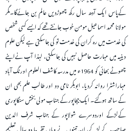
کےپاس ایک آدھ سال رکھ چھوڑدیں عالم بن جائےگا۔مگر
مولانا محمد اسماعیل مومن خوب جانتےتھے کہ ایسے کسی شخص
کی خدمت میں رہ کران کی خدمت تو کی جاسکتی ہے لیکن علوم
دینیہ میں مہارت حاصل نہیں کی جاسکتی، لہذا آپ نےاپنے
چھوٹے بھائی کو 1964ء میں مدرسہ کاشف العلوم اورنگ آباد
مہاراشٹرا روانہ کردیا، ابوبکر نامی دو اور طالب علم بھی ان
کے ساتھ ہوگئے۔ ایک بیجاپور کے جناب مولی بخش سنگاپوری
کےلڑکے اوردوسرے شولاپور کے جناب شرف الدین
صاحب کے لڑکے، ان تینوں نے وہاں تقریبا دو سال تعلیم