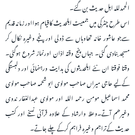
الحمدللہ اہل حدیث بن گئے۔
اس طرح چٹرکی میں جمعیت اہلحدیث کاقیام ہوااور زمانہ قدیم
سےجو عاشور خانہ تھاوہاں سے ڈولی اور پنجے وغیرہ نکال کر
مسجد بنادی گئی۔ جہاں پنج وقتہ اذان اورنماز شروع ہوگئی۔
وقتا فوقتا ان نئے اہلحدیثوں کی ہدایت ورہنمائی اور دلبستگی
کےلیے حاجی میراں صاحب مولوی ابو شحمہ صاحب مولوی
محمد اسماعیل مومن رحمہ اللہ اور مولوی عبدالغفار ندوی
وغیرھم آتے۔وعظ وارشاد کے علاوہ قرآنی نسخے اور کتب
حدیث کےتراجم وغیرہ فراہم کرکے چلے جاتے۔